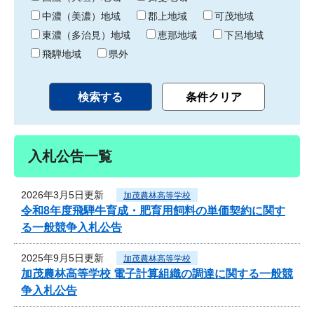
中濃（美濃）地域
郡上地域
可茂地域
東濃（多治見）地域
恵那地域
下呂地域
飛騨地域
県外
入札公告一覧
2026年3月5日更新
加茂農林高等学校
令和8年度飛騨牛育成・肥育用飼料の単価契約に関す
る一般競争入札公告
2025年9月5日更新
加茂農林高等学校
加茂農林高等学校 電子計算組織の調達に関する一般競
争入札公告