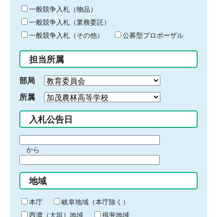
ー
一般競争入札（物品）
ワ
一般競争入札（業務委託）
ー
ド
一般競争入札（その他）
公募型プロポーザル
を
入
担当所属
力
部局
所属
入札公告日
期
から
間
期
の
間
始
地域
の
ま
終
り
わ
本庁
岐阜地域（本庁除く）
り
西濃（大垣）地域
揖斐地域