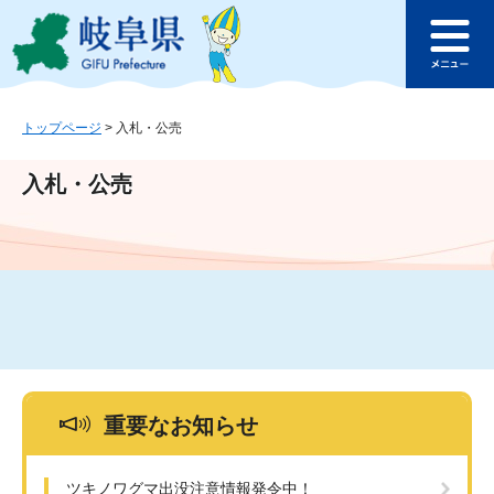
ペ
メ
このページの本文へ
ー
ニ
メ
ジ
ュ
ニ
の
ー
ュ
先
を
ー
頭
飛
トップページ
>
入札・公売
で
ば
す
し
入札・公売
。
て
本
文
へ
重要なお知らせ
ツキノワグマ出没注意情報発令中！