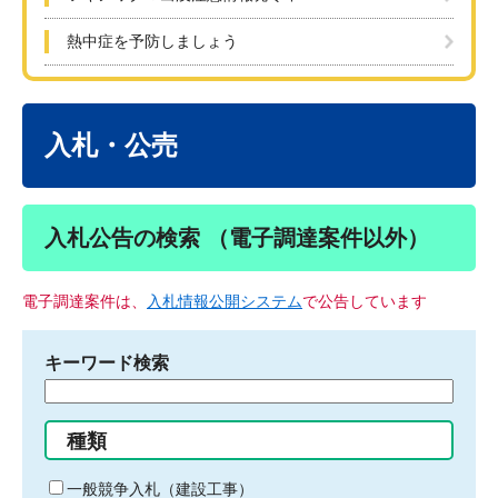
熱中症を予防しましょう
本
文
入札・公売
入札公告の検索 （電子調達案件以外）
電子調達案件は、
入札情報公開システム
で公告しています
キーワード検索
検
索
す
種類
る
キ
一般競争入札（建設工事）