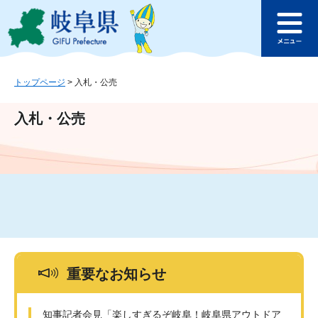
ペ
メ
このページの本文へ
ー
ニ
メ
ジ
ュ
ニ
の
ー
ュ
先
を
ー
頭
飛
トップページ
>
入札・公売
で
ば
す
し
入札・公売
。
て
本
文
へ
重要なお知らせ
知事記者会見「楽しすぎるぞ岐阜！岐阜県アウトドア