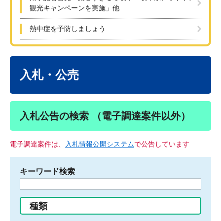
観光キャンペーンを実施」他
熱中症を予防しましょう
本
文
入札・公売
入札公告の検索 （電子調達案件以外）
電子調達案件は、
入札情報公開システム
で公告しています
キーワード検索
検
索
す
種類
る