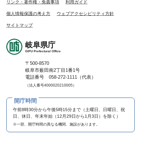
リンク・著作権・免責事項
利用ガイド
個人情報保護の考え方
ウェブアクセシビリティ方針
サイトマップ
岐阜県庁
GIFU Prefectural Office
〒500-8570
岐阜市薮田南2丁目1番1号
電話番号 058-272-1111（代表）
（法人番号4000020210005）
開庁時間
午前8時30分から午後5時15分まで
（土曜日、日曜日、祝
日、休日、年末年始（12月29日から1月3日）を除く）
※一部、開庁時間の異なる機関、施設があります。