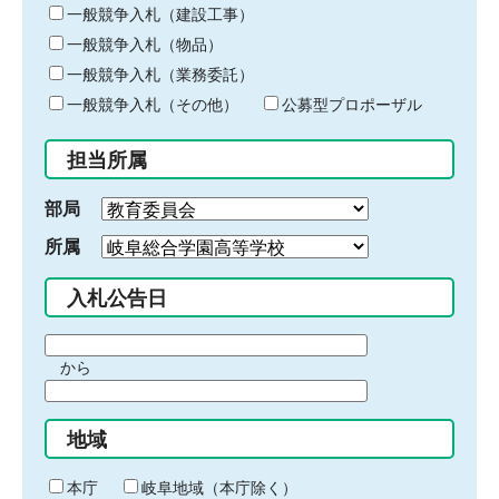
キ
一般競争入札（建設工事）
ー
一般競争入札（物品）
ワ
一般競争入札（業務委託）
ー
ド
一般競争入札（その他）
公募型プロポーザル
を
入
担当所属
力
部局
所属
入札公告日
期
から
間
期
の
間
始
地域
の
ま
終
り
わ
本庁
岐阜地域（本庁除く）