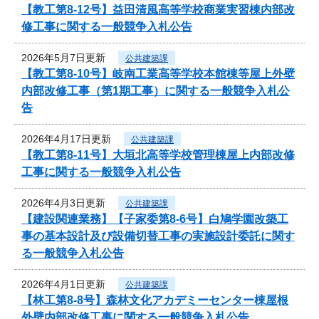
【教工第8-12号】益田清風高等学校商業実習棟内部改
修工事に関する一般競争入札公告
2026年5月7日更新
公共建築課
【教工第8-10号】岐南工業高等学校本館棟等屋上外壁
内部改修工事（第1期工事）に関する一般競争入札公
告
2026年4月17日更新
公共建築課
【教工第8-11号】大垣北高等学校管理棟屋上内部改修
工事に関する一般競争入札公告
2026年4月3日更新
公共建築課
【建設関連業務】【子家委第8-6号】白鳩学園改築工
事の基本設計及び設備切替工事の実施設計委託に関す
る一般競争入札公告
2026年4月1日更新
公共建築課
【林工第8-8号】森林文化アカデミーセンター棟屋根
外壁内部改修工事に関する一般競争入札公告