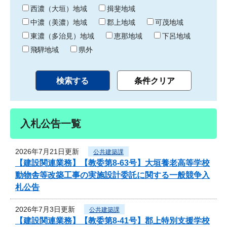
り
西濃（大垣）地域
揖斐地域
中濃（美濃）地域
郡上地域
可茂地域
東濃（多治見）地域
恵那地域
下呂地域
飛騨地域
県外
入札公告一覧
2026年7月21日更新
公共建築課
【建設関連業務】【教委第8-63号】大垣養老高等学校
動物舎等改築工事の実施設計委託に関する一般競争入
札公告
2026年7月3日更新
公共建築課
【建設関連業務】【教委第8-41号】郡上特別支援学校