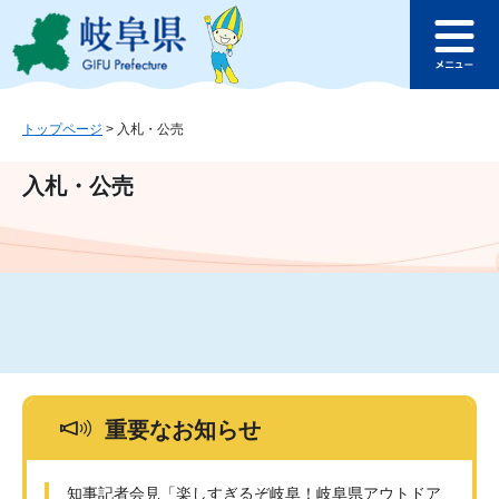
ペ
メ
このページの本文へ
ー
ニ
メ
ジ
ュ
ニ
の
ー
ュ
先
を
ー
頭
飛
トップページ
>
入札・公売
で
ば
す
し
入札・公売
。
て
本
文
へ
重要なお知らせ
知事記者会見「楽しすぎるぞ岐阜！岐阜県アウトドア