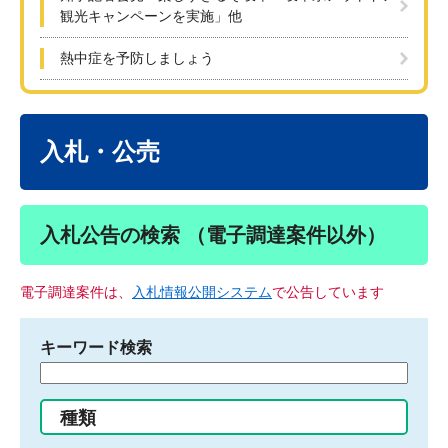
観光キャンペーンを実施」他
熱中症を予防しましょう
本
文
入札・公売
入札公告の検索 （電子調達案件以外）
電子調達案件は、
入札情報公開システム
で公告しています
キーワード検索
検
索
す
種類
る