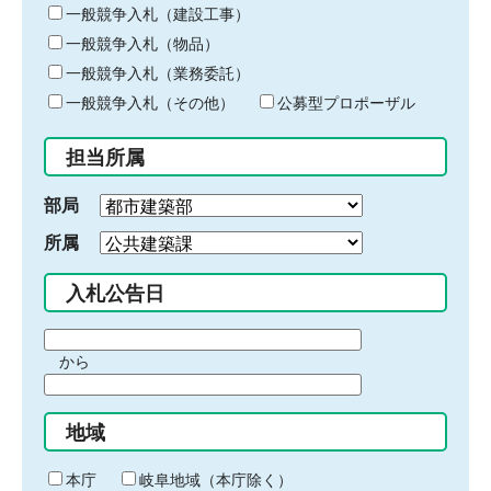
キ
一般競争入札（建設工事）
ー
一般競争入札（物品）
ワ
一般競争入札（業務委託）
ー
ド
一般競争入札（その他）
公募型プロポーザル
を
入
担当所属
力
部局
所属
入札公告日
期
から
間
期
の
間
始
地域
の
ま
終
り
わ
本庁
岐阜地域（本庁除く）