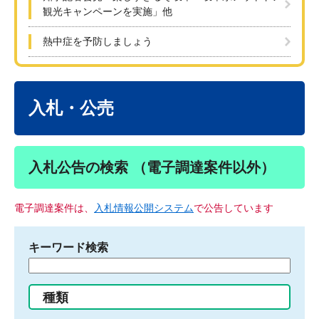
観光キャンペーンを実施」他
熱中症を予防しましょう
本
文
入札・公売
入札公告の検索 （電子調達案件以外）
電子調達案件は、
入札情報公開システム
で公告しています
キーワード検索
検
索
す
種類
る