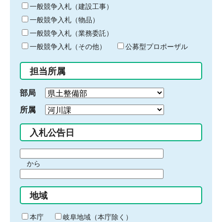
キ
一般競争入札（建設工事）
ー
一般競争入札（物品）
ワ
一般競争入札（業務委託）
ー
ド
一般競争入札（その他）
公募型プロポーザル
を
入
担当所属
力
部局
所属
入札公告日
期
から
間
期
の
間
始
地域
の
ま
終
り
わ
本庁
岐阜地域（本庁除く）