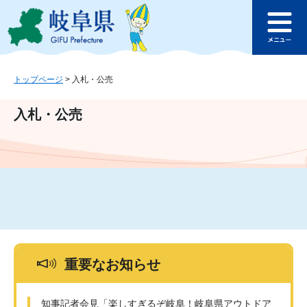
ペ
メ
このページの本文へ
ー
ニ
メ
ジ
ュ
ニ
の
ー
ュ
先
を
ー
頭
飛
トップページ
>
入札・公売
で
ば
す
し
入札・公売
。
て
本
文
へ
重要なお知らせ
知事記者会見「楽しすぎるぞ岐阜！岐阜県アウトドア