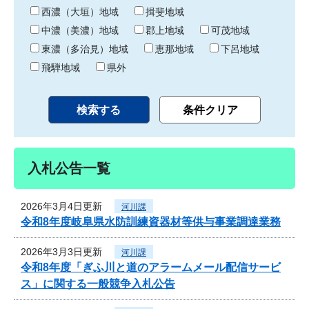
り
西濃（大垣）地域
揖斐地域
中濃（美濃）地域
郡上地域
可茂地域
東濃（多治見）地域
恵那地域
下呂地域
飛騨地域
県外
入札公告一覧
2026年3月4日更新
河川課
令和8年度岐阜県水防訓練資器材等供与事業調達業務
2026年3月3日更新
河川課
令和8年度「ぎふ川と道のアラームメール配信サービ
ス」に関する一般競争入札公告