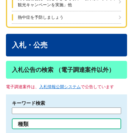
観光キャンペーンを実施」他
熱中症を予防しましょう
本
文
入札・公売
入札公告の検索 （電子調達案件以外）
電子調達案件は、
入札情報公開システム
で公告しています
キーワード検索
検
索
す
種類
る