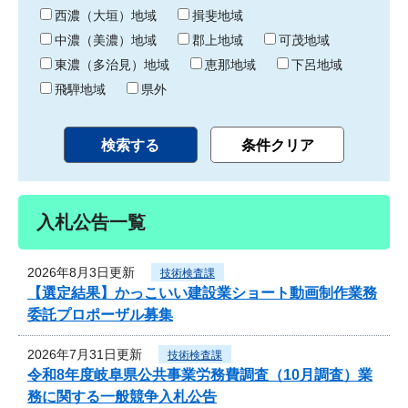
り
西濃（大垣）地域
揖斐地域
中濃（美濃）地域
郡上地域
可茂地域
東濃（多治見）地域
恵那地域
下呂地域
飛騨地域
県外
入札公告一覧
2026年8月3日更新
技術検査課
【選定結果】かっこいい建設業ショート動画制作業務
委託プロポーザル募集
2026年7月31日更新
技術検査課
令和8年度岐阜県公共事業労務費調査（10月調査）業
務に関する一般競争入札公告