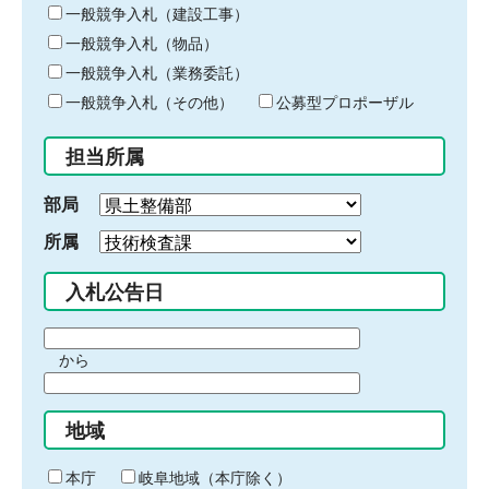
キ
一般競争入札（建設工事）
ー
一般競争入札（物品）
ワ
一般競争入札（業務委託）
ー
ド
一般競争入札（その他）
公募型プロポーザル
を
入
担当所属
力
部局
所属
入札公告日
期
から
間
期
の
間
始
地域
の
ま
終
り
わ
本庁
岐阜地域（本庁除く）