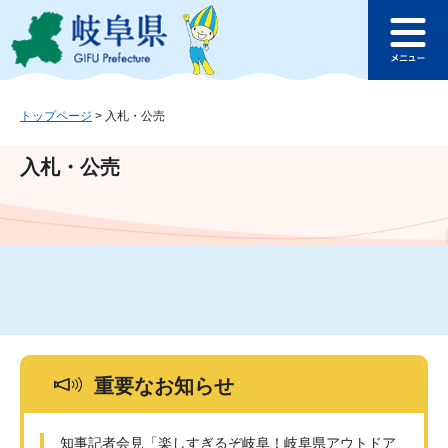
ペ
メ
このページの本文へ
ー
ニ
メ
ジ
ュ
ニ
の
ー
ュ
先
を
ー
頭
飛
トップページ
>
入札・公売
で
ば
す
し
入札・公売
。
て
本
文
へ
重要なお知らせ
知事記者会見「楽しすぎるぞ岐阜！岐阜県アウトドア