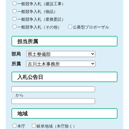
キ
一般競争入札（建設工事）
ー
一般競争入札（物品）
ワ
一般競争入札（業務委託）
ー
ド
一般競争入札（その他）
公募型プロポーザル
を
入
担当所属
力
部局
所属
入札公告日
期
から
間
期
の
間
始
地域
の
ま
終
り
わ
本庁
岐阜地域（本庁除く）