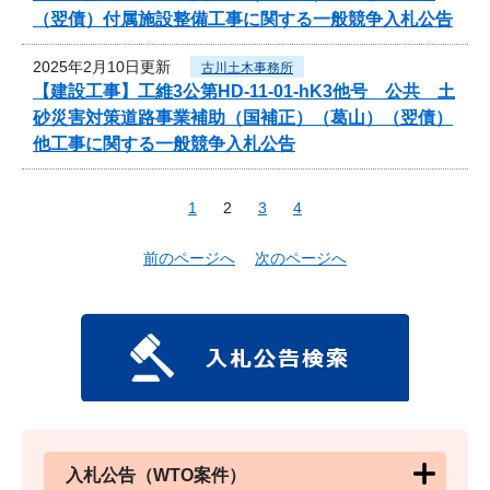
（翌債）付属施設整備工事に関する一般競争入札公告
2025年2月10日更新
古川土木事務所
【建設工事】工維3公第HD-11-01-hK3他号 公共 土
砂災害対策道路事業補助（国補正）（葛山）（翌債）
他工事に関する一般競争入札公告
1
2
3
4
前のページへ
次のページへ
入札公告（WTO案件）