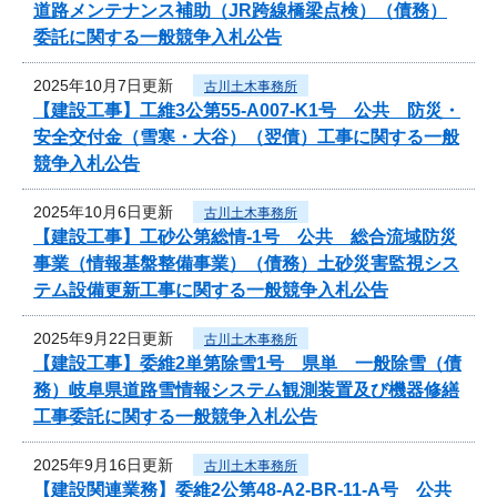
道路メンテナンス補助（JR跨線橋梁点検）（債務）
委託に関する一般競争入札公告
2025年10月7日更新
古川土木事務所
【建設工事】工維3公第55-A007-K1号 公共 防災・
安全交付金（雪寒・大谷）（翌債）工事に関する一般
競争入札公告
2025年10月6日更新
古川土木事務所
【建設工事】工砂公第総情-1号 公共 総合流域防災
事業（情報基盤整備事業）（債務）土砂災害監視シス
テム設備更新工事に関する一般競争入札公告
2025年9月22日更新
古川土木事務所
【建設工事】委維2単第除雪1号 県単 一般除雪（債
務）岐阜県道路雪情報システム観測装置及び機器修繕
工事委託に関する一般競争入札公告
2025年9月16日更新
古川土木事務所
【建設関連業務】委維2公第48-A2-BR-11-A号 公共