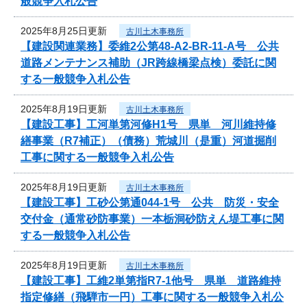
般競争入札公告
2025年8月25日更新
古川土木事務所
【建設関連業務】委維2公第48-A2-BR-11-A号 公共
道路メンテナンス補助（JR跨線橋梁点検）委託に関
する一般競争入札公告
2025年8月19日更新
古川土木事務所
【建設工事】工河単第河修H1号 県単 河川維持修
繕事業（R7補正）（債務）荒城川（是重）河道掘削
工事に関する一般競争入札公告
2025年8月19日更新
古川土木事務所
【建設工事】工砂公第通044-1号 公共 防災・安全
交付金（通常砂防事業）一本栃洞砂防えん堤工事に関
する一般競争入札公告
2025年8月19日更新
古川土木事務所
【建設工事】工維2単第指R7-1他号 県単 道路維持
指定修繕（飛騨市一円）工事に関する一般競争入札公