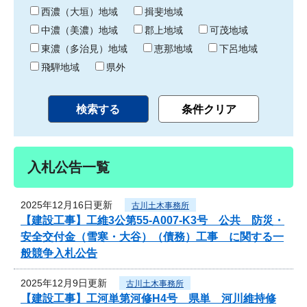
り
西濃（大垣）地域
揖斐地域
中濃（美濃）地域
郡上地域
可茂地域
東濃（多治見）地域
恵那地域
下呂地域
飛騨地域
県外
入札公告一覧
2025年12月16日更新
古川土木事務所
【建設工事】工維3公第55-A007-K3号 公共 防災・
安全交付金（雪寒・大谷）（債務）工事 に関する一
般競争入札公告
2025年12月9日更新
古川土木事務所
【建設工事】工河単第河修H4号 県単 河川維持修