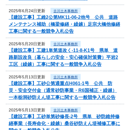
2025年6月24日更新
古川土木事務所
【建設工事】工維2公第MK11-06-2他号 公共 道路
メンテナンス補助（橋梁修繕・繰越）足宗大橋他修繕
工事に関する一般競争入札公告
2025年5月20日更新
古川土木事務所
【建設工事】工建1単第道改く-11-8-K1号 県単 道
路新設改良（暮らしの安全・安心確保対策費）平岩2
工区（繰越）工事に関する一般競争入札公告
2025年5月13日更新
古川土木事務所
【建設工事】工砂公第通重点H061-1号 公共 防
災・安全交付金（通常砂防事業・R6国補正・繰越）
一本栃洞砂防えん堤工事に関する一般競争入札公告
2025年5月13日更新
古川土木事務所
【建設工事】工砂単第砂修長‐2号 県単 砂防維持修
繕事業（長寿命化・繰越）桑谷砂防えん堤補修工事に