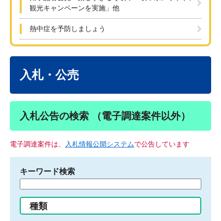
観光キャンペーンを実施」他
熱中症を予防しましょう
本
文
入札・公売
入札公告の検索 （電子調達案件以外）
電子調達案件は、
入札情報公開システム
で公告しています
キーワード検索
検
索
す
種類
る