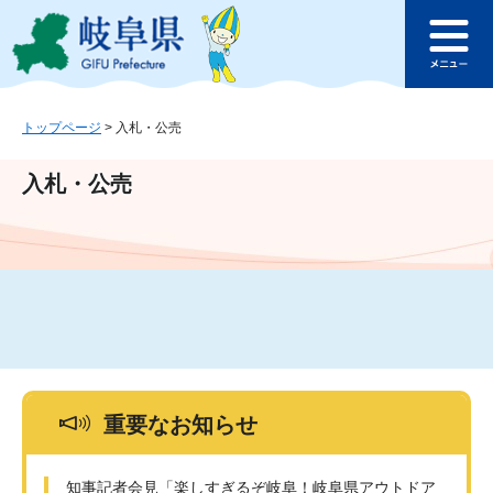
ペ
メ
このページの本文へ
ー
ニ
メ
ジ
ュ
ニ
の
ー
ュ
先
を
ー
頭
飛
トップページ
>
入札・公売
で
ば
す
し
入札・公売
。
て
本
文
へ
重要なお知らせ
知事記者会見「楽しすぎるぞ岐阜！岐阜県アウトドア