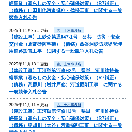
繕事業（暮らしの安全・安心確保対策）（R7補正）
（債務）山田川他河道掘削・伐採工事 に関する一般
競争入札公告
2025年11月25日更新
古川土木事務所
【建設工事】工砂公第通047-1号 公共 防災・安全
交付金（通常砂防事業）（債務）葛谷洞砂防堰堤管理
用道路設置工事 に関する一般競争入札公告
2025年11月18日更新
古川土木事務所
【建設工事】工河単第河修H2号 県単 河川維持修
繕事業（暮らしの安全・安心確保対策）（R7補正）
（債務）高原川（岩井戸他）河道掘削工事 に関する
一般競争入札公告
2025年11月11日更新
古川土木事務所
【建設工事】工河単第河修H3号 県単 河川維持修
繕事業（暮らしの安全・安心確保対策）（R7補正）
（債務）稲越川（大谷）河道掘削工事 に関する一般