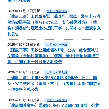
競争入札公告
2025年11月11日更新
古川土木事務所
【建設工事】工砂単第緊土暮-1号 県単 緊急土石流
対策砂防事業（暮らしの安全・安心確保対策）（債
務）洞谷砂防堰堤土砂掘削工事 に関する一般競争入
札公告
2025年10月28日更新
古川土木事務所
【建設工事】工砂公第総雪2-1号 公共 総合流域防
災事業（雪崩対策事業）（債務）桂上1雪崩防護壁工
事 に関する一般競争入札公告
2025年10月28日更新
古川土木事務所
【建設工事】工維3公第55-A015-K2他号 公共 防
災・安全交付金（雪寒・古川）（翌債）工事に関する
一般競争入札公告
2025年10月14日更新
古川土木事務所
【建設関連業務】委維2公第48-A2-BR-11-B号 公共