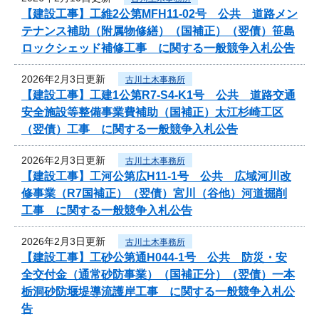
【建設工事】工維2公第MFH11-02号 公共 道路メン
テナンス補助（附属物修繕）（国補正）（翌債）笹島
ロックシェッド補修工事 に関する一般競争入札公告
2026年2月3日更新
古川土木事務所
【建設工事】工建1公第R7-S4-K1号 公共 道路交通
安全施設等整備事業費補助（国補正）太江杉崎工区
（翌債）工事 に関する一般競争入札公告
2026年2月3日更新
古川土木事務所
【建設工事】工河公第広H11-1号 公共 広域河川改
修事業（R7国補正）（翌債）宮川（谷他）河道掘削
工事 に関する一般競争入札公告
2026年2月3日更新
古川土木事務所
【建設工事】工砂公第通H044-1号 公共 防災・安
全交付金（通常砂防事業）（国補正分）（翌債）一本
栃洞砂防堰堤導流護岸工事 に関する一般競争入札公
告