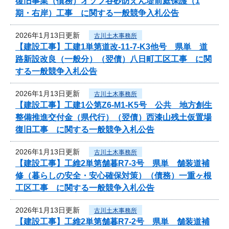
復旧事業（債務）オソブ谷砂防えん堤前庭保護（1
期・右岸）工事 に関する一般競争入札公告
2026年1月13日更新
古川土木事務所
【建設工事】工建1単第道改-11-7-K3他号 県単 道
路新設改良（一般分）（翌債）八日町工区工事 に関
する一般競争入札公告
2026年1月13日更新
古川土木事務所
【建設工事】工建1公第Z6-M1-K5号 公共 地方創生
整備推進交付金（県代行）（翌債）西漆山残土仮置場
復旧工事 に関する一般競争入札公告
2026年1月13日更新
古川土木事務所
【建設工事】工維2単第舗暮R7-3号 県単 舗装道補
修（暮らしの安全・安心確保対策）（債務）一重ヶ根
工区工事 に関する一般競争入札公告
2026年1月13日更新
古川土木事務所
【建設工事】工維2単第舗暮R7-2号 県単 舗装道補