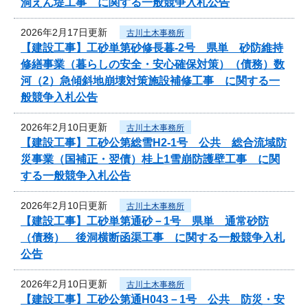
洞えん堤工事 に関する一般競争入札公告
2026年2月17日更新
古川土木事務所
【建設工事】工砂単第砂修長暮-2号 県単 砂防維持
修繕事業（暮らしの安全・安心確保対策）（債務）数
河（2）急傾斜地崩壊対策施設補修工事 に関する一
般競争入札公告
2026年2月10日更新
古川土木事務所
【建設工事】工砂公第総雪H2-1号 公共 総合流域防
災事業（国補正・翌債）桂上1雪崩防護壁工事 に関
する一般競争入札公告
2026年2月10日更新
古川土木事務所
【建設工事】工砂単第通砂－1号 県単 通常砂防
（債務） 後洞横断函渠工事 に関する一般競争入札
公告
2026年2月10日更新
古川土木事務所
【建設工事】工砂公第通H043－1号 公共 防災・安