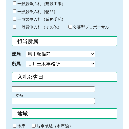
キ
一般競争入札（建設工事）
ー
一般競争入札（物品）
ワ
一般競争入札（業務委託）
ー
ド
一般競争入札（その他）
公募型プロポーザル
を
入
担当所属
力
部局
所属
入札公告日
期
から
間
期
の
間
始
地域
の
ま
終
り
わ
本庁
岐阜地域（本庁除く）