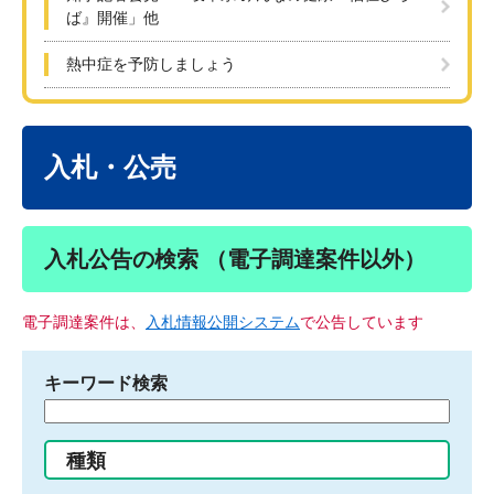
ば』開催」他
熱中症を予防しましょう
本
文
入札・公売
入札公告の検索 （電子調達案件以外）
電子調達案件は、
入札情報公開システム
で公告しています
キーワード検索
検
索
す
種類
る