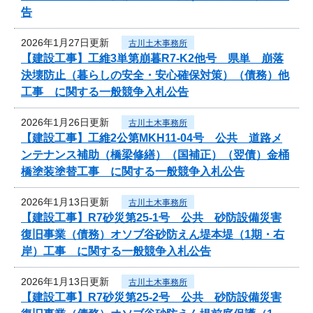
告
2026年1月27日更新
古川土木事務所
【建設工事】工維3単第崩暮R7-K2他号 県単 崩落
決壊防止（暮らしの安全・安心確保対策）（債務）他
工事 に関する一般競争入札公告
2026年1月26日更新
古川土木事務所
【建設工事】工維2公第MKH11-04号 公共 道路メ
ンテナンス補助（橋梁修繕）（国補正）（翌債）金桶
橋塗装塗替工事 に関する一般競争入札公告
2026年1月13日更新
古川土木事務所
【建設工事】R7砂災第25-1号 公共 砂防設備災害
復旧事業（債務）オソブ谷砂防えん堤本堤（1期・右
岸）工事 に関する一般競争入札公告
2026年1月13日更新
古川土木事務所
【建設工事】R7砂災第25-2号 公共 砂防設備災害