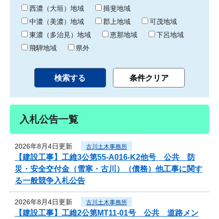
り
西濃（大垣）地域
揖斐地域
中濃（美濃）地域
郡上地域
可茂地域
東濃（多治見）地域
恵那地域
下呂地域
飛騨地域
県外
入札公告一覧
2026年8月4日更新
古川土木事務所
【建設工事】工維3公第55-A016-K2他号 公共 防
災・安全交付金（雪寒・古川）（債務）他工事に関す
る一般競争入札公告
2026年8月4日更新
古川土木事務所
【建設工事】工維2公第MT11-01号 公共 道路メン