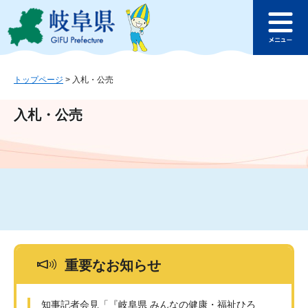
ペ
メ
このページの本文へ
ー
ニ
メ
ジ
ュ
ニ
の
ー
ュ
先
を
ー
頭
飛
トップページ
>
入札・公売
で
ば
す
し
入札・公売
。
て
本
文
へ
重要なお知らせ
知事記者会見「『岐阜県 みんなの健康・福祉ひろ