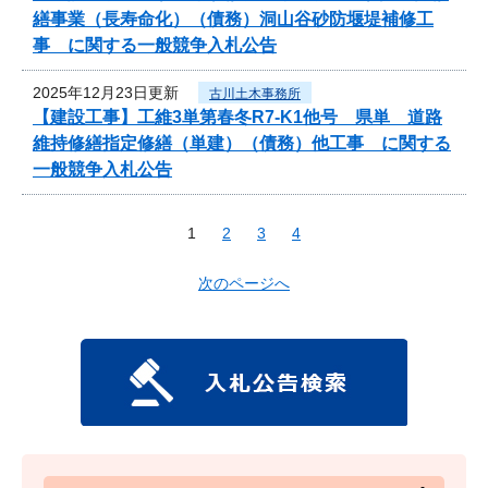
繕事業（長寿命化）（債務）洞山谷砂防堰堤補修工
事 に関する一般競争入札公告
2025年12月23日更新
古川土木事務所
【建設工事】工維3単第春冬R7-K1他号 県単 道路
維持修繕指定修繕（単建）（債務）他工事 に関する
一般競争入札公告
1
2
3
4
次のページへ