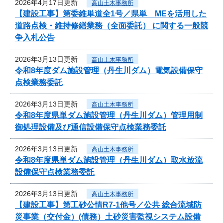
2026年4月17日更新
高山土木事務所
【建設工事】第委維単道全1号／県単 MEを活用した
道路点検・維持修繕業務（全面委託） に関する一般競
争入札公告
2026年3月13日更新
高山土木事務所
令和8年度ダム施設管理（丹生川ダム）電気設備保守
点検業務委託
2026年3月13日更新
高山土木事務所
令和8年度県単ダム施設管理（丹生川ダム）管理用制
御処理設備及び通信設備保守点検業務委託
2026年3月13日更新
高山土木事務所
令和8年度県単ダム施設管理（丹生川ダム）取水放流
設備保守点検業務委託
2026年3月13日更新
高山土木事務所
【建設工事】第工砂公情R7-1他号／公共 総合流域防
災事業（交付金）(債務）土砂災害監視システム設備