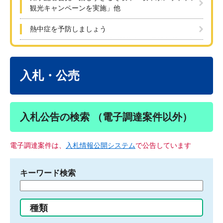
観光キャンペーンを実施」他
熱中症を予防しましょう
本
文
入札・公売
入札公告の検索 （電子調達案件以外）
電子調達案件は、
入札情報公開システム
で公告しています
キーワード検索
検
索
す
種類
る