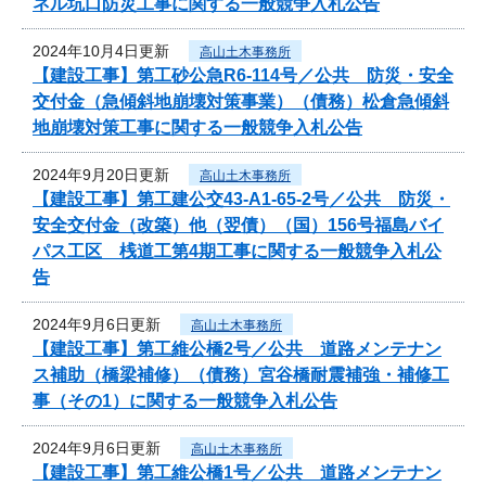
ネル坑口防災工事に関する一般競争入札公告
2024年10月4日更新
高山土木事務所
【建設工事】第工砂公急R6-114号／公共 防災・安全
交付金（急傾斜地崩壊対策事業）（債務）松倉急傾斜
地崩壊対策工事に関する一般競争入札公告
2024年9月20日更新
高山土木事務所
【建設工事】第工建公交43-A1-65-2号／公共 防災・
安全交付金（改築）他（翌債）（国）156号福島バイ
パス工区 桟道工第4期工事に関する一般競争入札公
告
2024年9月6日更新
高山土木事務所
【建設工事】第工維公橋2号／公共 道路メンテナン
ス補助（橋梁補修）（債務）宮谷橋耐震補強・補修工
事（その1）に関する一般競争入札公告
2024年9月6日更新
高山土木事務所
【建設工事】第工維公橋1号／公共 道路メンテナン