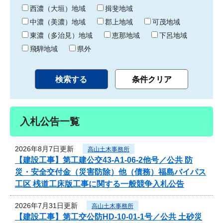
り
西濃（大垣）地域
揖斐地域
中濃（美濃）地域
郡上地域
可茂地域
東濃（多治見）地域
恵那地域
下呂地域
飛騨地域
県外
入札公告一覧
2026年8月7日更新
高山土木事務所
【建設工事】第工建公交43-A1-06-2他号／公共 防
災・安全交付金（災害防除）他（債務）福島バイパス
工区 桟道工床版工事に関する一般競争入札公告
2026年7月31日更新
高山土木事務所
【建設工事】第工交公防HD-10-01-1号／公共 土砂災