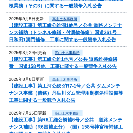
検業務（その3）に関する一般競争入札公告
2025年9月5日更新
高山土木事務所
【建設工事】第工維公維洞1他号／公共 道路メンテナ
ンス補助（トンネル修繕・付属物修繕）国道361号
日和田1洞門補修 工事に関する一般競争入札公告
2025年8月29日更新
高山土木事務所
【建設工事】第工維公維1他号／公共 道路維持修繕
費 国道158号他 工事に関する一般競争入札公告
2025年8月8日更新
高山土木事務所
【建設工事】第工河公総ダR7-1号／公共 ダムメンテ
ナンス事業（債務）丹生川ダム管理用制御処理設備等
工事に関する一般競争入札公告
2025年7月25日更新
高山土木事務所
【建設工事】第R6工維公橋補6号／公共 道路メンテ
ナンス補助（R6国補正分）（国）158号神宮橋補修工