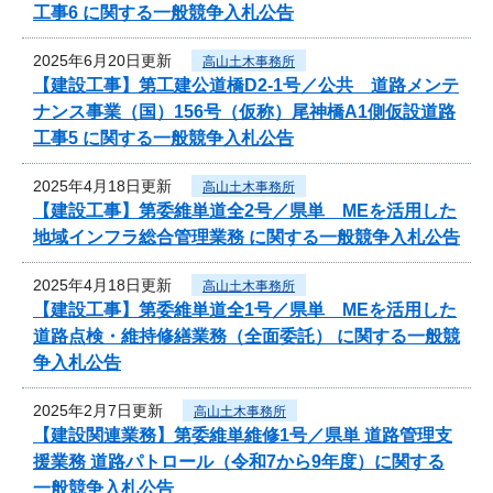
工事6 に関する一般競争入札公告
2025年6月20日更新
高山土木事務所
【建設工事】第工建公道橋D2-1号／公共 道路メンテ
ナンス事業（国）156号（仮称）尾神橋A1側仮設道路
工事5 に関する一般競争入札公告
2025年4月18日更新
高山土木事務所
【建設工事】第委維単道全2号／県単 MEを活用した
地域インフラ総合管理業務 に関する一般競争入札公告
2025年4月18日更新
高山土木事務所
【建設工事】第委維単道全1号／県単 MEを活用した
道路点検・維持修繕業務（全面委託） に関する一般競
争入札公告
2025年2月7日更新
高山土木事務所
【建設関連業務】第委維単維修1号／県単 道路管理支
援業務 道路パトロール（令和7から9年度）に関する
一般競争入札公告