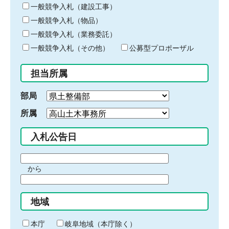
キ
一般競争入札（建設工事）
ー
一般競争入札（物品）
ワ
一般競争入札（業務委託）
ー
ド
一般競争入札（その他）
公募型プロポーザル
を
入
担当所属
力
部局
所属
入札公告日
期
から
間
期
の
間
始
地域
の
ま
終
り
わ
本庁
岐阜地域（本庁除く）