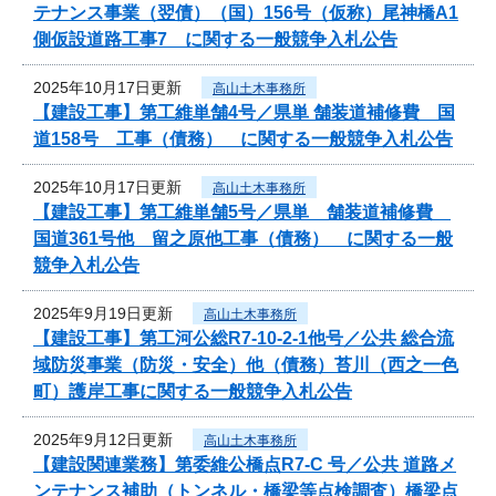
テナンス事業（翌債）（国）156号（仮称）尾神橋A1
側仮設道路工事7 に関する一般競争入札公告
2025年10月17日更新
高山土木事務所
【建設工事】第工維単舗4号／県単 舗装道補修費 国
道158号 工事（債務） に関する一般競争入札公告
2025年10月17日更新
高山土木事務所
【建設工事】第工維単舗5号／県単 舗装道補修費
国道361号他 留之原他工事（債務） に関する一般
競争入札公告
2025年9月19日更新
高山土木事務所
【建設工事】第工河公総R7-10-2-1他号／公共 総合流
域防災事業（防災・安全）他（債務）苔川（西之一色
町）護岸工事に関する一般競争入札公告
2025年9月12日更新
高山土木事務所
【建設関連業務】第委維公橋点R7-C 号／公共 道路メ
ンテナンス補助（トンネル・橋梁等点検調査）橋梁点