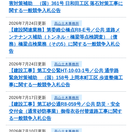
害対策補助 （国）361号 日和田工区 落石対策工事に
関する一般競争入札公告
2026年7月24日更新
高山土木事務所
【建設関連業務】第委維公橋点R8-E号／公共 道路メ
ンテナンス補助（トンネル・橋梁等点検調査）（債
務）橋梁点検業務（その5）に関する一般競争入札公
告
2026年7月24日更新
高山土木事務所
【建設工事】第工交公緊HT-10-03-1号／公共 通学路
緊急対策補助 （国）158号 上岡本町工区 歩道整備工
事に関する一般競争入札公告
2026年7月17日更新
高山土木事務所
【建設工事】第工砂公通R8-059号／公共 防災・安全
交付金（通常砂防事業）御母衣谷付替道路工事に関す
る一般競争入札公告
2026年7月10日更新
高山土木事務所