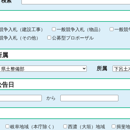
ド検索
検
索
す
る
キ
競争入札（建設工事）
一般競争入札（物品）
一般競
ー
競争入札（その他）
公募型プロポーザル
ワ
ー
所属
ド
を
所属
入
力
公告日
から
期
間
の
終
わ
岐阜地域（本庁除く）
西濃（大垣）地域
揖斐