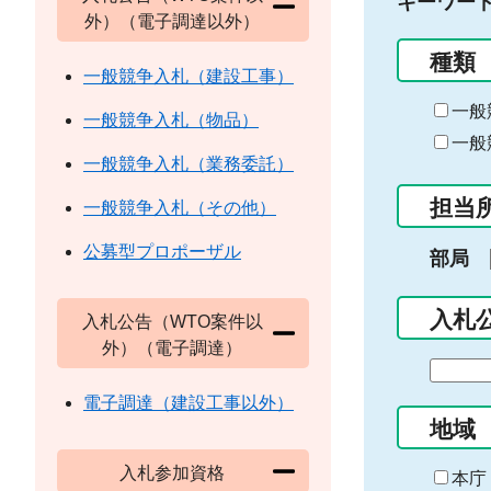
キーワー
外）（電子調達以外）
種類
一般競争入札（建設工事）
一般
一般競争入札（物品）
一般
一般競争入札（業務委託）
担当
一般競争入札（その他）
公募型プロポーザル
部局
入札
入札公告（WTO案件以
外）（電子調達）
期
間
電子調達（建設工事以外）
の
地域
始
入札参加資格
ま
本庁