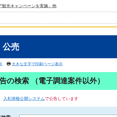
ア観光キャンペーンを実施」他
・公売
示
大きな文字で印刷ページ表示
告の検索 （電子調達案件以外）
、
入札情報公開システム
で公告しています