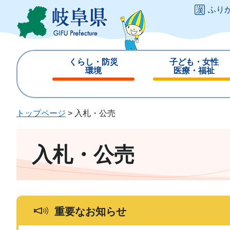
ペ
メ
ふり
ー
ニ
ジ
ュ
の
ー
先
を
くらし・防災
子ども・女性
頭
飛
環境
医療・福祉
で
ば
閉
閉
す
し
じ
じ
。
て
る
る
トップページ
>
入札・公売
本
文
へ
入札・公売
重要なお知らせ