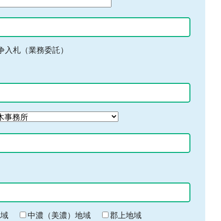
争入札（業務委託）
地域
中濃（美濃）地域
郡上地域