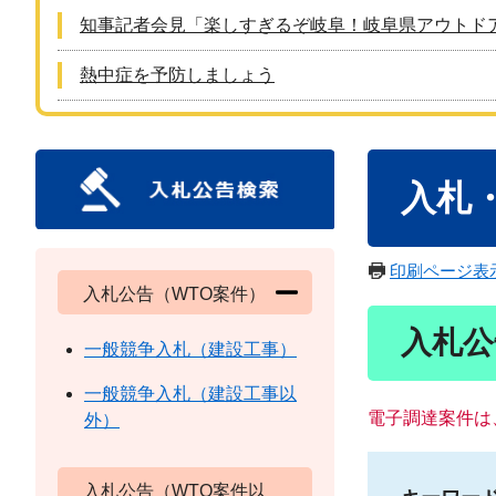
知事記者会見「楽しすぎるぞ岐阜！岐阜県アウトド
熱中症を予防しましょう
本
入札
文
印刷ページ表
入札公告（WTO案件）
入札公
一般競争入札（建設工事）
一般競争入札（建設工事以
電子調達案件は
外）
入札公告（WTO案件以