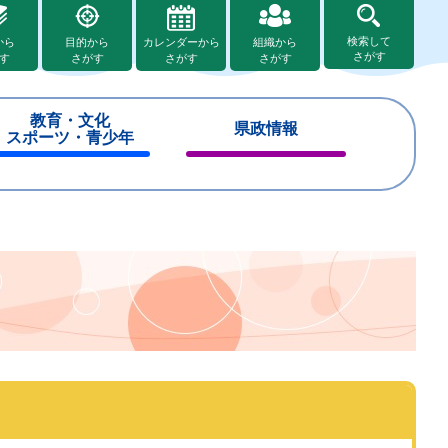
検索して
から
目的から
カレンダーから
組織から
さがす
す
さがす
さがす
さがす
教育・文化
県政情報
スポーツ・青少年
閉
閉
じ
じ
る
る