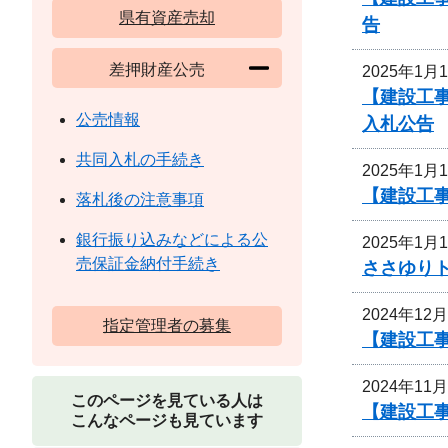
県有資産売却
告
差押財産公売
2025年1月
【建設工
公売情報
入札公告
共同入札の手続き
2025年1月
【建設工
落札後の注意事項
銀行振り込みなどによる公
2025年1月
売保証金納付手続き
ささゆり
2024年12
指定管理者の募集
【建設工
2024年11
このページを見ている人は
【建設工
こんなページも見ています