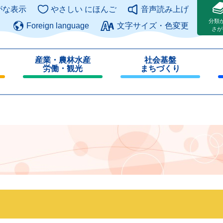
このページの本文へ
がな表示
やさしい にほんご
音声読み上げ
分類
Foreign language
文字サイズ・色変更
さが
産業・農林水産
社会基盤
労働・観光
まちづくり
閉
閉
じ
じ
る
る