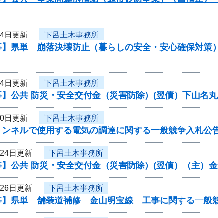
14日更新
下呂土木事務所
事】県単 崩落決壊防止（暮らしの安全・安心確保対策
14日更新
下呂土木事務所
事】公共 防災・安全交付金（災害防除）(翌債）下山名
10日更新
下呂土木事務所
トンネルで使用する電気の調達に関する一般競争入札公告
月24日更新
下呂土木事務所
事】公共 防災・安全交付金（災害防除）(翌債）（主）
月26日更新
下呂土木事務所
事】県単 舗装道補修 金山明宝線 工事に関する一般