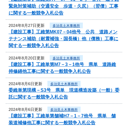
緊急対策補助（交通安全 歩道・久尻）（翌債）工事
に関する一般競争入札公告
2024年8月27日更新
多治見土木事務所
【建設工事】工維第MK07－04他号 公共 道路メン
テナンス補助（耐震補強・国長橋）他（債務）工事に
関する一般競争入札公告
2024年8月20日更新
多治見土木事務所
【建設工事】工維単第M7－3－1他号 県単 道路維
持修繕他工事に関する一般競争入札公告
2024年8月6日更新
多治見土木事務所
委維単第現構－S3号 県単 現道構造改築（一般）委
託に関する一般競争入札公告
2024年8月6日更新
多治見土木事務所
【建設工事】工維単第舗補H7－1－7他号 県単 舗
装道補修他工事に関する一般競争入札公告