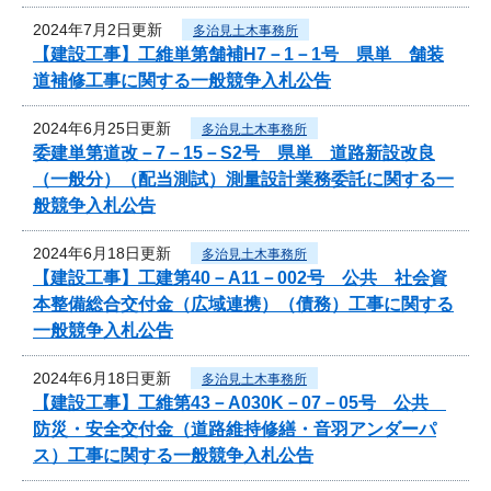
2024年7月2日更新
多治見土木事務所
【建設工事】工維単第舗補H7－1－1号 県単 舗装
道補修工事に関する一般競争入札公告
2024年6月25日更新
多治見土木事務所
委建単第道改－7－15－S2号 県単 道路新設改良
（一般分）（配当測試）測量設計業務委託に関する一
般競争入札公告
2024年6月18日更新
多治見土木事務所
【建設工事】工建第40－A11－002号 公共 社会資
本整備総合交付金（広域連携）（債務）工事に関する
一般競争入札公告
2024年6月18日更新
多治見土木事務所
【建設工事】工維第43－A030K－07－05号 公共
防災・安全交付金（道路維持修繕・音羽アンダーパ
ス）工事に関する一般競争入札公告