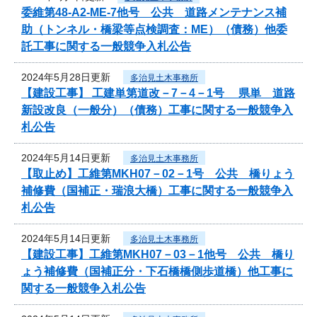
委維第48-A2-ME-7他号 公共 道路メンテナンス補
助（トンネル・橋梁等点検調査：ME）（債務）他委
託工事に関する一般競争入札公告
2024年5月28日更新
多治見土木事務所
【建設工事】 工建単第道改－7－4－1号 県単 道路
新設改良（一般分）（債務）工事に関する一般競争入
札公告
2024年5月14日更新
多治見土木事務所
【取止め】工維第MKH07－02－1号 公共 橋りょう
補修費（国補正・瑞浪大橋）工事に関する一般競争入
札公告
2024年5月14日更新
多治見土木事務所
【建設工事】工維第MKH07－03－1他号 公共 橋り
ょう補修費（国補正分・下石橋橋側歩道橋）他工事に
関する一般競争入札公告