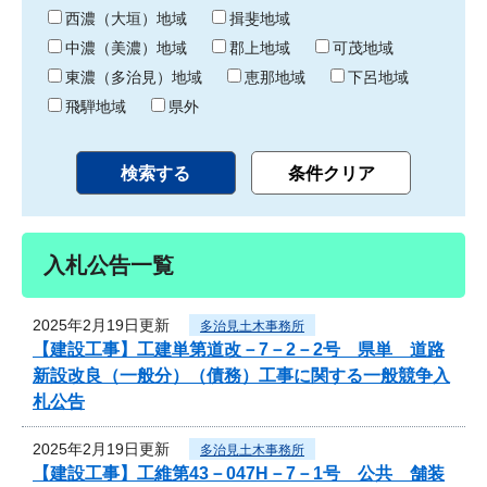
り
西濃（大垣）地域
揖斐地域
中濃（美濃）地域
郡上地域
可茂地域
東濃（多治見）地域
恵那地域
下呂地域
飛騨地域
県外
入札公告一覧
2025年2月19日更新
多治見土木事務所
【建設工事】工建単第道改－7－2－2号 県単 道路
新設改良（一般分）（債務）工事に関する一般競争入
札公告
2025年2月19日更新
多治見土木事務所
【建設工事】工維第43－047H－7－1号 公共 舗装