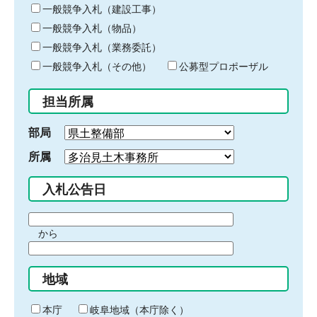
キ
一般競争入札（建設工事）
ー
一般競争入札（物品）
ワ
一般競争入札（業務委託）
ー
ド
一般競争入札（その他）
公募型プロポーザル
を
入
担当所属
力
部局
所属
入札公告日
期
から
間
期
の
間
始
地域
の
ま
終
り
わ
本庁
岐阜地域（本庁除く）