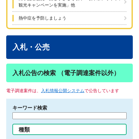
観光キャンペーンを実施」他
熱中症を予防しましょう
本
文
入札・公売
入札公告の検索 （電子調達案件以外）
電子調達案件は、
入札情報公開システム
で公告しています
キーワード検索
検
索
す
種類
る