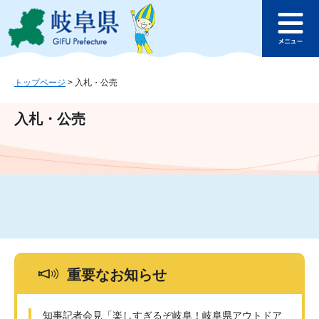
ペ
メ
このページの本文へ
ー
ニ
メ
ジ
ュ
ニ
の
ー
ュ
先
を
ー
頭
飛
トップページ
>
入札・公売
で
ば
す
し
入札・公売
。
て
本
文
へ
重要なお知らせ
知事記者会見「楽しすぎるぞ岐阜！岐阜県アウトドア