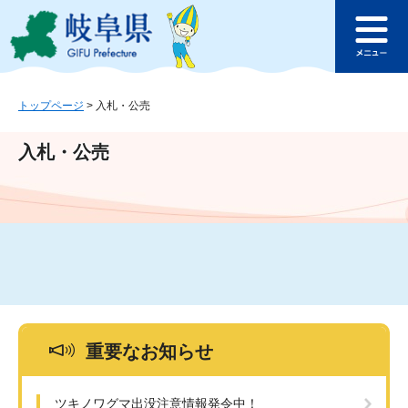
ペ
メ
このページの本文へ
ー
ニ
メ
ジ
ュ
ニ
の
ー
ュ
先
を
ー
頭
飛
トップページ
>
入札・公売
で
ば
す
し
入札・公売
。
て
本
文
へ
重要なお知らせ
ツキノワグマ出没注意情報発令中！