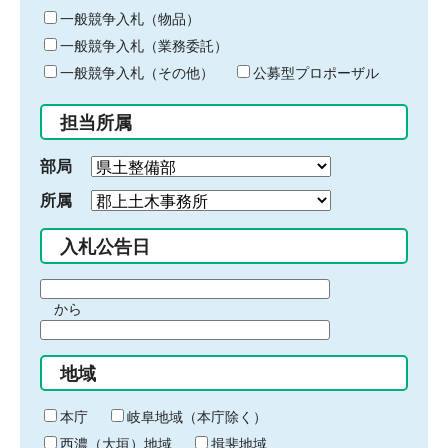
ー
一般競争入札（物品）
ワ
一般競争入札（業務委託）
ー
ド
一般競争入札（その他）
公募型プロポーザル
を
入
担当所属
力
部局
所属
入札公告日
期
から
間
期
の
間
始
地域
の
ま
終
り
わ
本庁
岐阜地域（本庁除く）
り
西濃（大垣）地域
揖斐地域