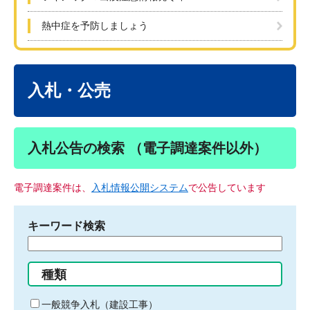
熱中症を予防しましょう
本
文
入札・公売
入札公告の検索 （電子調達案件以外）
電子調達案件は、
入札情報公開システム
で公告しています
キーワード検索
検
索
す
種類
る
キ
一般競争入札（建設工事）