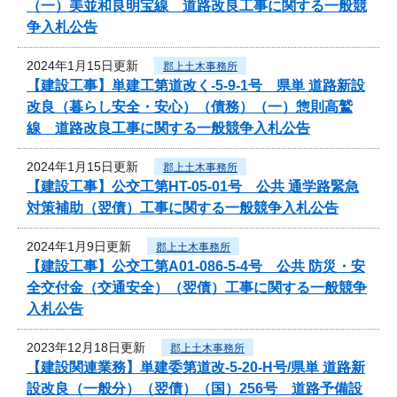
（一）美並和良明宝線 道路改良工事に関する一般競
争入札公告
2024年1月15日更新
郡上土木事務所
【建設工事】単建工第道改く-5-9-1号 県単 道路新設
改良（暮らし安全・安心）（債務）（一）惣則高鷲
線 道路改良工事に関する一般競争入札公告
2024年1月15日更新
郡上土木事務所
【建設工事】公交工第HT-05-01号 公共 通学路緊急
対策補助（翌債）工事に関する一般競争入札公告
2024年1月9日更新
郡上土木事務所
【建設工事】公交工第A01-086-5-4号 公共 防災・安
全交付金（交通安全）（翌債）工事に関する一般競争
入札公告
2023年12月18日更新
郡上土木事務所
【建設関連業務】単建委第道改-5-20-H号/県単 道路新
設改良（一般分）（翌債）（国）256号 道路予備設