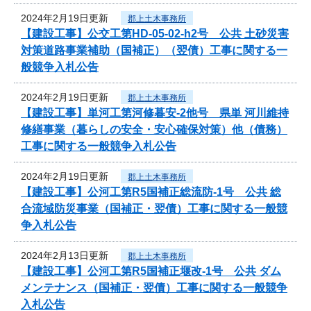
2024年2月19日更新
郡上土木事務所
【建設工事】公交工第HD-05-02-h2号 公共 土砂災害
対策道路事業補助（国補正）（翌債）工事に関する一
般競争入札公告
2024年2月19日更新
郡上土木事務所
【建設工事】単河工第河修暮安-2他号 県単 河川維持
修繕事業（暮らしの安全・安心確保対策）他（債務）
工事に関する一般競争入札公告
2024年2月19日更新
郡上土木事務所
【建設工事】公河工第R5国補正総流防-1号 公共 総
合流域防災事業（国補正・翌債）工事に関する一般競
争入札公告
2024年2月13日更新
郡上土木事務所
【建設工事】公河工第R5国補正堰改-1号 公共 ダム
メンテナンス（国補正・翌債）工事に関する一般競争
入札公告