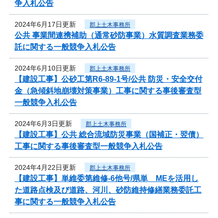
争入札公告
2024年6月17日更新
郡上土木事務所
公共 事業間連携補助（通常砂防事業）水質調査業務委
託に関する一般競争入札公告
2024年6月10日更新
郡上土木事務所
【建設工事】公砂工第R6-89-1号/公共 防災・安全交付
金（急傾斜地崩壊対策事業）工事に関する事後審査型
一般競争入札公告
2024年6月3日更新
郡上土木事務所
【建設工事】公共 総合流域防災事業（国補正・翌債）
工事に関する事後審査型一般競争入札公告
2024年4月22日更新
郡上土木事務所
【建設工事】単維委第維修‐6他号/県単 MEを活用し
た道路点検及び道路、河川、砂防維持修繕業務委託工
事に関する一般競争入札公告