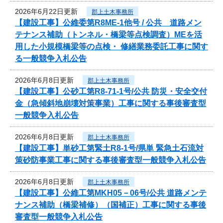
2026年6月22日更新
郡上土木事務所
【建設工事】公維委第R8ME-1他号 / 公共 道路メン
テナンス補助（トンネル・橋梁等点検調査）MEを活
用した小規模橋梁等の点検・ 修繕業務委託工事に関す
る一般競争入札公告
2026年6月8日更新
郡上土木事務所
【建設工事】公砂工第R8-71-1号/公共 防災・安全交付
金（急傾斜地崩壊対策事業）工事に関する事後審査型
一般競争入札公告
2026年6月8日更新
郡上土木事務所
【建設工事】単砂工第緊土R8-1号/県単 緊急土石流対
策砂防事業工事に関する事後審査型一般競争入札公告
2026年6月8日更新
郡上土木事務所
【建設工事】公維工第MKH05－06号/公共 道路メンテ
ナンス補助（橋梁補修）（国補正）工事に関する事後
審査型一般競争入札公告