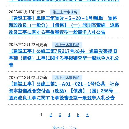
2026年1月13日更新
郡上土木事務所
【建設工事】単建工第道改－5－20－1号/県単 道路
新設改良（一般分）【債務】（一）惣則高鷲線 道路
改良工事に関する事後審査型一般競争入札公告
2025年12月22日更新
郡上土木事務所
【建設工事】公維工第7災217号/公共 道路災害復旧
事業（債務）工事に関する事後審査型一般競争入札公
告
2025年12月22日更新
郡上土木事務所
【建設工事】公建工第1－A01－021－1号/公共 社会
資本整備総合交付金（改築）【債務】（国）256号
道路改良工事に関する事後審査型一般競争入札公告
1
2
3
4
5
6
次のページへ