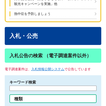
観光キャンペーンを実施」他
熱中症を予防しましょう
本
文
入札・公売
入札公告の検索 （電子調達案件以外）
電子調達案件は、
入札情報公開システム
で公告しています
キーワード検索
検
索
す
種類
る