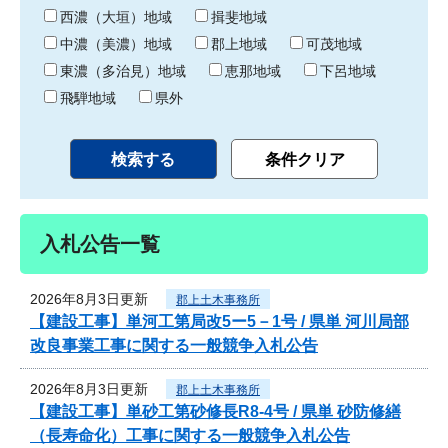
り
西濃（大垣）地域
揖斐地域
中濃（美濃）地域
郡上地域
可茂地域
東濃（多治見）地域
恵那地域
下呂地域
飛騨地域
県外
入札公告一覧
2026年8月3日更新
郡上土木事務所
【建設工事】単河工第局改5ー5－1号 / 県単 河川局部
改良事業工事に関する一般競争入札公告
2026年8月3日更新
郡上土木事務所
【建設工事】単砂工第砂修長R8-4号 / 県単 砂防修繕
（長寿命化）工事に関する一般競争入札公告