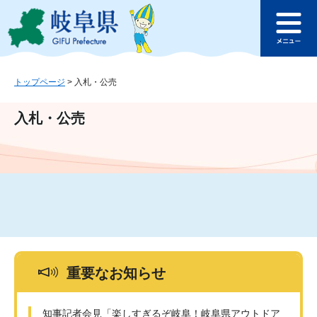
ペ
メ
このページの本文へ
ー
ニ
メ
ジ
ュ
ニ
の
ー
ュ
先
を
ー
頭
飛
トップページ
>
入札・公売
で
ば
す
し
入札・公売
。
て
本
文
へ
重要なお知らせ
知事記者会見「楽しすぎるぞ岐阜！岐阜県アウトドア