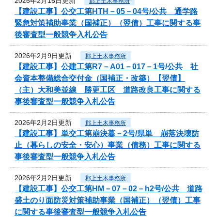
2026年2月16日更新
郡上土木事務所
【建設工事】公交工第HTH－05－04号/公共 通学路
緊急対策補助事業（国補正）（翌債）工事に関する事
後審査型一般競争入札公告
2026年2月9日更新
郡上土木事務所
【建設工事】公建工第R7－A01－017－1号/公共 社
会資本整備総合交付金（国補正・改築）【翌債】
（主）大和美並線 勝更工区 道路改良工事に関する
事後審査型一般競争入札公告
2026年2月2日更新
郡上土木事務所
【建設工事】単交工第崩決暮－2号/県単 崩落決壊防
止（暮らしの安全・安心）事業（債務）工事に関する
事後審査型一般競争入札公告
2026年2月2日更新
郡上土木事務所
【建設工事】公交工第HM－07－02－h2号/公共 道路
盛土のり面防災対策補助事業（国補正）（翌債）工事
に関する事後審査型一般競争入札公告