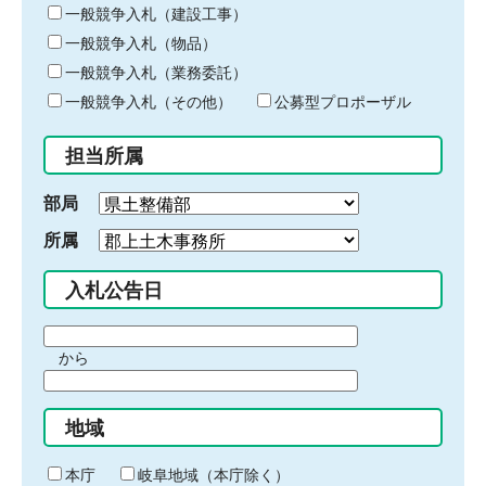
キ
一般競争入札（建設工事）
ー
一般競争入札（物品）
ワ
一般競争入札（業務委託）
ー
ド
一般競争入札（その他）
公募型プロポーザル
を
入
担当所属
力
部局
所属
入札公告日
期
から
間
期
の
間
始
地域
の
ま
終
り
わ
本庁
岐阜地域（本庁除く）