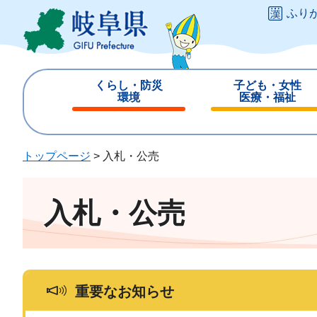
ペ
メ
ふり
ー
ニ
ジ
ュ
の
ー
先
を
くらし・防災
子ども・女性
頭
飛
環境
医療・福祉
で
ば
閉
閉
す
し
じ
じ
。
て
る
る
トップページ
>
入札・公売
本
文
へ
入札・公売
重要なお知らせ