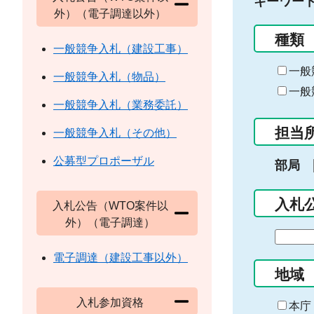
キーワー
外）（電子調達以外）
種類
一般競争入札（建設工事）
一般
一般競争入札（物品）
一般
一般競争入札（業務委託）
担当
一般競争入札（その他）
公募型プロポーザル
部局
入札
入札公告（WTO案件以
外）（電子調達）
期
間
電子調達（建設工事以外）
の
地域
始
入札参加資格
ま
本庁