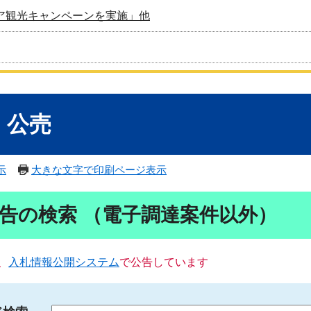
ア観光キャンペーンを実施」他
・公売
示
大きな文字で印刷ページ表示
告の検索 （電子調達案件以外）
、
入札情報公開システム
で公告しています