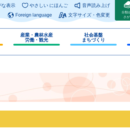
このページの本文へ
がな表示
やさしい にほんご
音声読み上げ
分類
Foreign language
文字サイズ・色変更
さが
産業・農林水産
社会基盤
労働・観光
まちづくり
閉
閉
じ
じ
る
る