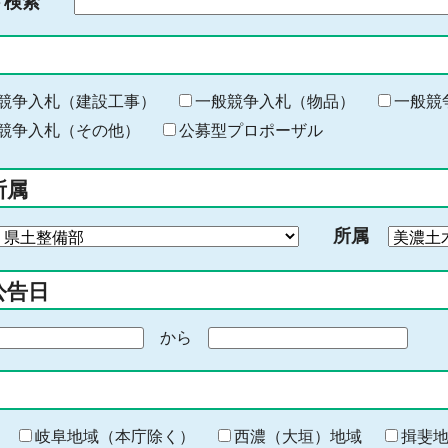
ド検索
検
索
す
る
キ
競争入札（建設工事）
一般競争入札（物品）
一般競
ー
競争入札（その他）
公募型プロポーザル
ワ
ー
所属
ド
を
所属
入
力
公告日
から
期
間
の
終
わ
岐阜地域（本庁除く）
西濃（大垣）地域
揖斐