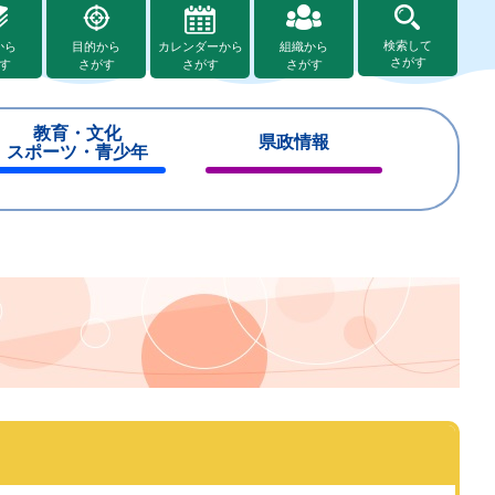
検索して
から
目的から
カレンダーから
組織から
さがす
す
さがす
さがす
さがす
教育・文化
県政情報
スポーツ・青少年
閉
閉
じ
じ
る
る