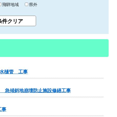
飛騨地域
県外
排水樋管 工事
務） 急傾斜地崩壊防止施設修繕工事
工事