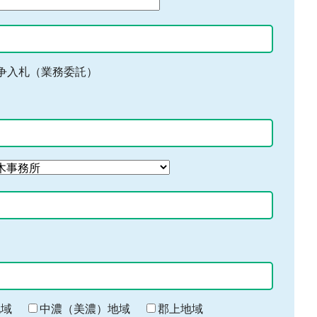
争入札（業務委託）
地域
中濃（美濃）地域
郡上地域