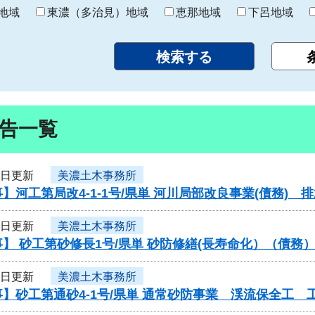
り
地域
東濃（多治見）地域
恵那地域
下呂地域
告一覧
3日更新
美濃土木事務所
】河工第局改4-1-1号/県単 河川局部改良事業(債務) 
3日更新
美濃土木事務所
】 砂工第砂修長1号/県単 砂防修繕(長寿命化）（債
3日更新
美濃土木事務所
】砂工第通砂4-1号/県単 通常砂防事業 渓流保全工 