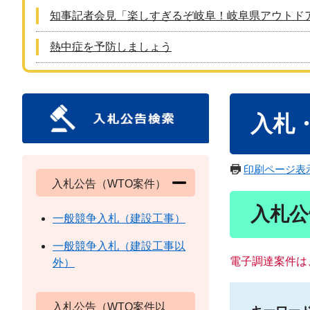
知事記者会見「楽しすぎるぞ岐阜！岐阜県アウトド
熱中症を予防しましょう
本
入札
文
印刷ページ表
入札公告（WTO案件）
入札公
一般競争入札（建設工事）
一般競争入札（建設工事以
電子調達案件は
外）
入札公告（WTO案件以