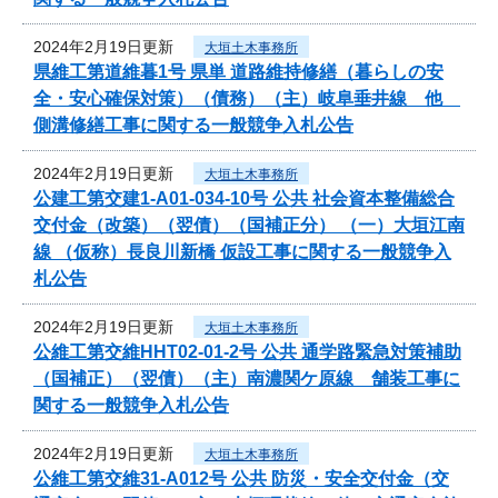
2024年2月19日更新
大垣土木事務所
県維工第道維暮1号 県単 道路維持修繕（暮らしの安
全・安心確保対策）（債務）（主）岐阜垂井線 他
側溝修繕工事に関する一般競争入札公告
2024年2月19日更新
大垣土木事務所
公建工第交建1-A01-034-10号 公共 社会資本整備総合
交付金（改築）（翌債）（国補正分） （一）大垣江南
線 （仮称）長良川新橋 仮設工事に関する一般競争入
札公告
2024年2月19日更新
大垣土木事務所
公維工第交維HHT02-01-2号 公共 通学路緊急対策補助
（国補正）（翌債）（主）南濃関ケ原線 舗装工事に
関する一般競争入札公告
2024年2月19日更新
大垣土木事務所
公維工第交維31-A012号 公共 防災・安全交付金（交