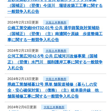
（国補正）（翌債）今須川 堰堤改築工工事に関する
一般競争入札公告
2024年2月13日更新
大垣土木事務所
公維工第交維HHT02-01号 公共 通学路緊急対策補助
（国補正）（翌債）（主）南濃関ケ原線 歩道整備工
事に関する一般競争入札公告
2024年2月13日更新
大垣土木事務所
公河工第広河H2-5号 公共 広域河川改修事業（国補
正）（翌債）水門川 掘削護岸工事に関する一般競争
入札公告
2024年2月13日更新
大垣土木事務所
県維工第舗補暮12号 県単 舗装道補修（暮らしの安
全・安心確保対策）（債務）（主）岐阜垂井線 他
舗装補修工事に関する一般競争入札公告
2024年2月6日更新
大垣土木事務所