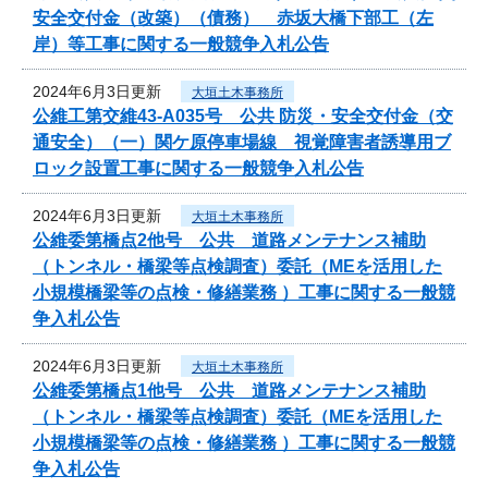
安全交付金（改築）（債務） 赤坂大橋下部工（左
岸）等工事に関する一般競争入札公告
2024年6月3日更新
大垣土木事務所
公維工第交維43-A035号 公共 防災・安全交付金（交
通安全）（一）関ケ原停車場線 視覚障害者誘導用ブ
ロック設置工事に関する一般競争入札公告
2024年6月3日更新
大垣土木事務所
公維委第橋点2他号 公共 道路メンテナンス補助
（トンネル・橋梁等点検調査）委託（MEを活用した
小規模橋梁等の点検・修繕業務 ）工事に関する一般競
争入札公告
2024年6月3日更新
大垣土木事務所
公維委第橋点1他号 公共 道路メンテナンス補助
（トンネル・橋梁等点検調査）委託（MEを活用した
小規模橋梁等の点検・修繕業務 ）工事に関する一般競
争入札公告