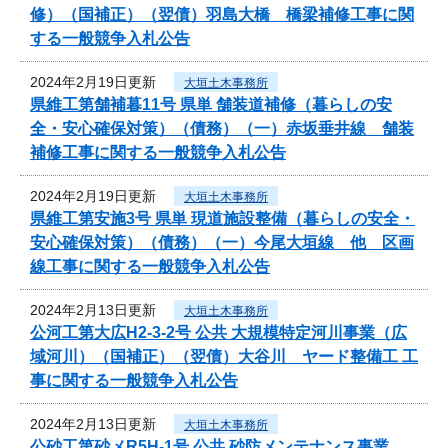
修）（国補正）（翌債）羽島大橋 橋梁補修工事に関
する一般競争入札公告
2024年2月19日更新
大垣土木事務所
県維工第舗補暮11号 県単 舗装道補修（暮らしの安
全・安心確保対策）（債務）（一）赤坂垂井線 舗装
補修工事に関する一般競争入札公告
2024年2月19日更新
大垣土木事務所
県維工第安施3号 県単 現道施設整備（暮らしの安全・
安心確保対策）（債務）（一）今尾大垣線 他 区画
線工事に関する一般競争入札公告
2024年2月13日更新
大垣土木事務所
公河工第大広H2-3-2号 公共 大規模特定河川事業（広
域河川）（国補正）（翌債）大谷川 ヤード整備工 工
事に関する一般競争入札公告
2024年2月13日更新
大垣土木事務所
公砂工第砂メR5H-1号 公共 砂防メンテナンス事業