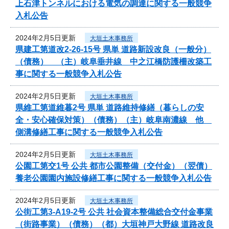
上石津トンネルにおける電気の調達に関する一般競争
入札公告
2024年2月5日更新
大垣土木事務所
県建工第道改2-26-15号 県単 道路新設改良（一般分）
（債務） （主）岐阜垂井線 中之江橋防護柵改築工
事に関する一般競争入札公告
2024年2月5日更新
大垣土木事務所
県維工第道維暮2号 県単 道路維持修繕（暮らしの安
全・安心確保対策）（債務）（主）岐阜南濃線 他
側溝修繕工事に関する一般競争入札公告
2024年2月5日更新
大垣土木事務所
公園工第交1号 公共 都市公園整備（交付金）（翌債）
養老公園園内施設修繕工事に関する一般競争入札公告
2024年2月5日更新
大垣土木事務所
公街工第3-A19-2号 公共 社会資本整備総合交付金事業
（街路事業）（債務）（都）大垣神戸大野線 道路改良