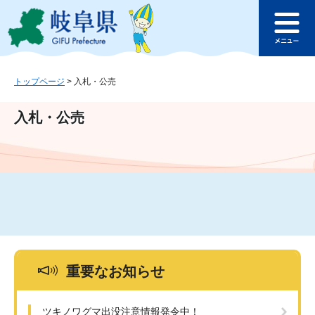
ペ
メ
このページの本文へ
ー
ニ
メ
ジ
ュ
ニ
の
ー
ュ
先
を
ー
頭
飛
トップページ
>
入札・公売
で
ば
す
し
入札・公売
。
て
本
文
へ
重要なお知らせ
ツキノワグマ出没注意情報発令中！