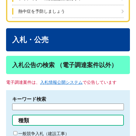
熱中症を予防しましょう
本
文
入札・公売
入札公告の検索 （電子調達案件以外）
電子調達案件は、
入札情報公開システム
で公告しています
キーワード検索
検
索
す
種類
る
キ
一般競争入札（建設工事）