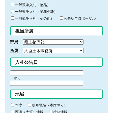
ー
一般競争入札（物品）
ワ
一般競争入札（業務委託）
ー
ド
一般競争入札（その他）
公募型プロポーザル
を
入
担当所属
力
部局
所属
入札公告日
期
から
間
期
の
間
始
地域
の
ま
終
り
わ
本庁
岐阜地域（本庁除く）
り
西濃（大垣）地域
揖斐地域