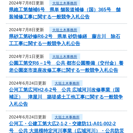
2024年7月8日更新
大垣土木事務所
県維工第舗補6号 県単 舗装道補修（国）365号 舗
装補修工事に関する一般競争入札公告
2024年7月8日更新
大垣土木事務所
県砂工第砂修R6-2号 県単 砂防修繕 藤古川 除石
工工事に関する一般競争入札公告
2024年7月1日更新
大垣土木事務所
公園工第交R6－1号 公共 都市公園整備（交付金）養
老公園楽市楽座改修工事に関する一般競争入札公告
2024年6月24日更新
大垣土木事務所
公河工第広河H2-6-2号 公共 広域河川改修事業（国
補正） 津屋川 築堤盛土工他工事に関する一般競争
入札公告
2024年6月24日更新
大垣土木事務所
公河工・公建工第大広2-1-2・交建防11-A01-002-2
号 公共 大規模特定河川事業（広域河川）・公共防災