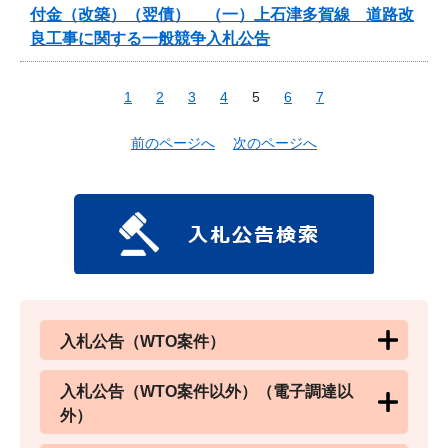
付金（改築）（翌債） （一）上石津多賀線 道路改
良工事に関する一般競争入札公告
1
2
3
4
5
6
7
前のページへ
次のページへ
入札公告（WTO案件）
入札公告（WTO案件以外）（電子調達以
外）