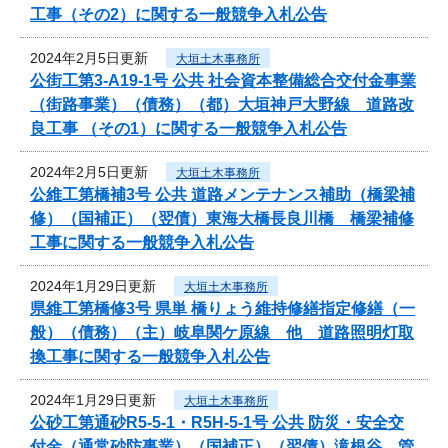
工事（その2）に関する一般競争入札公告
2024年2月5日更新
大垣土木事務所
公街工第3-A19-1号 公共 社会資本整備総合交付金事業
（街路事業）（債務）（都）大垣神戸大野線 道路改
良工事 （その1）に関する一般競争入札公告
2024年2月5日更新
大垣土木事務所
公維工第橋補3号 公共 道路メンテナンス補助（橋梁補
修）（国補正）（翌債）東海大橋長良川橋 橋梁補修
工事に関する一般競争入札公告
2024年1月29日更新
大垣土木事務所
県維工第橋修3号 県単 橋りょう維持修繕指定修繕（一
般）（債務）（主）岐阜関ケ原線 他 道路照明灯取
換工事に関する一般競争入札公告
2024年1月29日更新
大垣土木事務所
公砂工第通砂R5-5-1・R5H-5-1号 公共 防災・安全交
付金（通常砂防事業）（国補正）（翌債）滝根谷 管