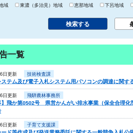
り
地域
東濃（多治見）地域
恵那地域
下呂地域
告一覧
月6日更新
技術検査課
システム及び電子入札システム用パソコンの調達に関す
月6日更新
飛騨農林事務所
事】飛か第0502号 県営かんがい排水事業（保全合理
告
月6日更新
子育て支援課
カード等作成及び発送業務委託に関する一般競争入札公