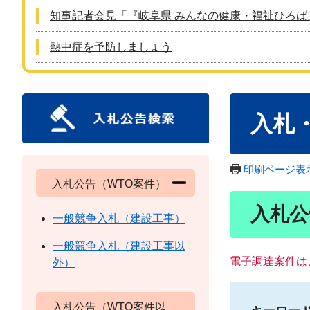
知事記者会見「『岐阜県 みんなの健康・福祉ひろば
熱中症を予防しましょう
本
入札
文
印刷ページ表
入札公告（WTO案件）
入札公
一般競争入札（建設工事）
一般競争入札（建設工事以
電子調達案件は
外）
入札公告（WTO案件以