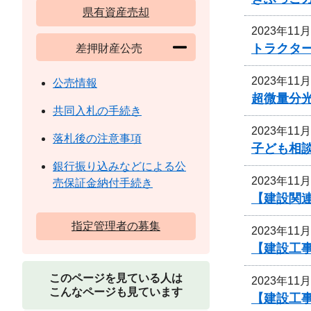
県有資産売却
2023年11
トラクタ
差押財産公売
2023年11
公売情報
超微量分
共同入札の手続き
2023年11
落札後の注意事項
子ども相
銀行振り込みなどによる公
2023年11
売保証金納付手続き
【建設関連
指定管理者の募集
2023年11
【建設工事
このページを見ている人は
2023年11
こんなページも見ています
【建設工事