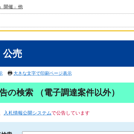
』開催」他
・公売
示
大きな文字で印刷ページ表示
告の検索 （電子調達案件以外）
、
入札情報公開システム
で公告しています