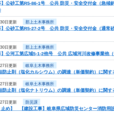
】公砂工第R5-86-1号 公共 防災・安全交付金（急
告
月30日更新
郡上土木事務所
】公砂工第R5-27-2号 公共 防災・安全交付金（通
月30日更新
郡上土木事務所
】公河工第広域5-1-2他号 公共 広域河川改修事業
月27日更新
岐阜土木事務所
凍結防止剤（塩化カルシウム）の調達（単価契約）に関す
月27日更新
岐阜土木事務所
凍結防止剤（塩化ナトリウム）の調達（単価契約）に関す
月27日更新
防災課
り止め】 【建設工事】岐阜県広域防災センター消防用