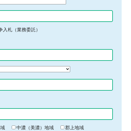
争入札（業務委託）
地域
中濃（美濃）地域
郡上地域