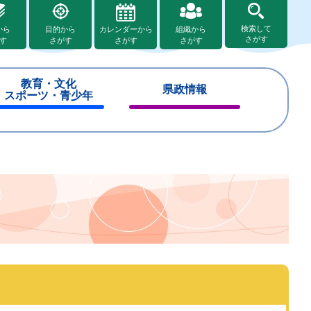
検索して
から
目的から
カレンダーから
組織から
さがす
す
さがす
さがす
さがす
教育・文化
県政情報
スポーツ・青少年
閉
閉
じ
じ
る
る