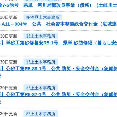
局改7-5他号 県単 河川局部改良事業（債務）（土岐
月30日更新
多治見土木事務所
－A11－004号 公共 社会資本整備総合交付金（広
月30日更新
郡上土木事務所
】単砂工第砂修暮安R5-1号 県単 砂防修繕（暮らし
月30日更新
郡上土木事務所
】公砂工第R5-89-1号 公共 防災・安全交付金（急
告
月30日更新
郡上土木事務所
】公砂工第R5-87-1号 公共 防災・安全交付金（急
告
月30日更新
郡上土木事務所