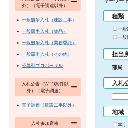
キーワー
外）（電子調達以外）
種類
一般競争入札（建設工事）
一般
一般競争入札（物品）
一般
一般競争入札（業務委託）
担当
一般競争入札（その他）
公募型プロポーザル
部局
入札
入札公告（WTO案件以
外）（電子調達）
期
間
電子調達（建設工事以外）
の
地域
始
入札参加資格
ま
本庁