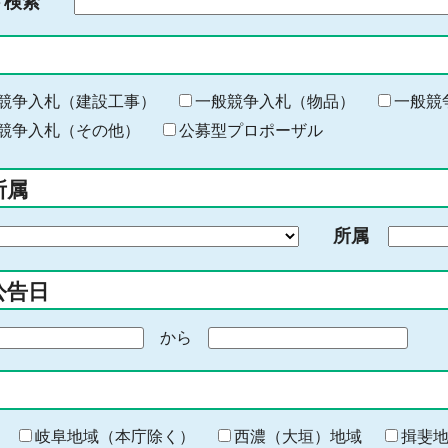
ド検索
検
索
す
る
キ
競争入札（建設工事）
一般競争入札（物品）
一般競
ー
競争入札（その他）
公募型プロポーザル
ワ
ー
所属
ド
を
所属
入
力
公告日
から
期
間
の
終
わ
岐阜地域（本庁除く）
西濃（大垣）地域
揖斐