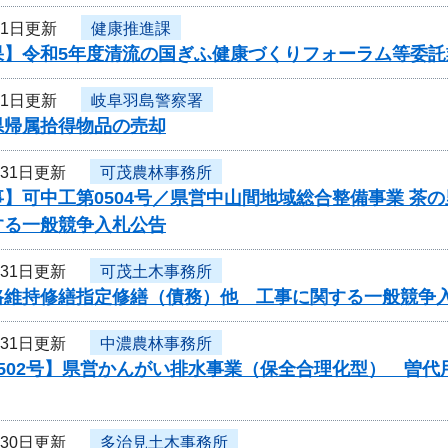
月1日更新
健康推進課
果】令和5年度清流の国ぎふ健康づくりフォーラム等委託
月1日更新
岐阜羽島警察署
県帰属拾得物品の売却
月31日更新
可茂農林事務所
】可中工第0504号／県営中山間地域総合整備事業 茶
する一般競争入札公告
月31日更新
可茂土木事務所
路維持修繕指定修繕（債務）他 工事に関する一般競争
月31日更新
中濃農林事務所
0502号】県営かんがい排水事業（保全合理化型） 曽
月30日更新
多治見土木事務所