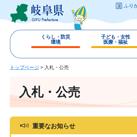
ペ
メ
ふり
ー
ニ
ジ
ュ
の
ー
先
を
くらし・防災
子ども・女性
頭
飛
環境
医療・福祉
で
ば
閉
閉
す
し
じ
じ
。
て
る
る
トップページ
>
入札・公売
本
文
へ
入札・公売
重要なお知らせ