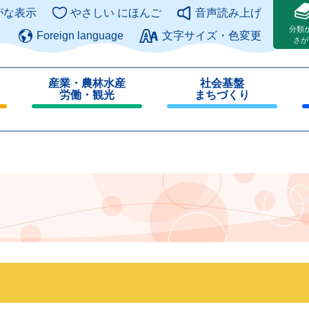
このページの本文へ
がな表示
やさしい にほんご
音声読み上げ
分類
Foreign language
文字サイズ・色変更
さが
産業・農林水産
社会基盤
労働・観光
まちづくり
閉
閉
じ
じ
る
る