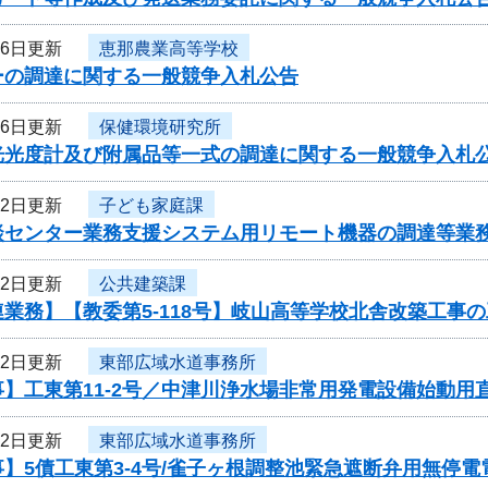
月6日更新
恵那農業高等学校
ーの調達に関する一般競争入札公告
月6日更新
保健環境研究所
光光度計及び附属品等一式の調達に関する一般競争入札
月2日更新
子ども家庭課
談センター業務支援システム用リモート機器の調達等業
月2日更新
公共建築課
業務】【教委第5-118号】岐山高等学校北舎改築工事
月2日更新
東部広域水道事務所
】工東第11-2号／中津川浄水場非常用発電設備始動用
月2日更新
東部広域水道事務所
】5債工東第3-4号/雀子ヶ根調整池緊急遮断弁用無停