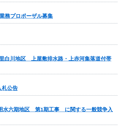
業務プロポーザル募集
の里白川地区 上屋敷排水路・上赤河集落道付帯
入札公告
代用水六期地区 第1期工事 に関する一般競争入