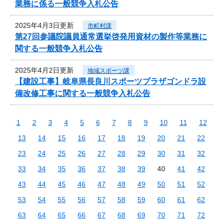
業務に係る一般競争入札公告
2025年4月3日更新
市町村課
第27回参議院議員通常選挙啓発用資材の製作等業務に
関する一般競争入札公告
2025年4月2日更新
地域スポーツ課
【建設工事】岐阜県長良川スポーツプラザゴンドラ設
備改修工事に関する一般競争入札公告
1
2
3
4
5
6
7
8
9
10
11
12
13
14
15
16
17
18
19
20
21
22
23
24
25
26
27
28
29
30
31
32
33
34
35
36
37
38
39
40
41
42
43
44
45
46
47
48
49
50
51
52
53
54
55
56
57
58
59
60
61
62
63
64
65
66
67
68
69
70
71
72