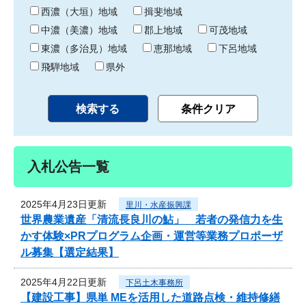
り
西濃（大垣）地域
揖斐地域
中濃（美濃）地域
郡上地域
可茂地域
東濃（多治見）地域
恵那地域
下呂地域
飛騨地域
県外
入札公告一覧
2025年4月23日更新
里川・水産振興課
世界農業遺産「清流長良川の鮎」 若者の発信力を生
かす体験×PRプログラム企画・運営等業務プロポーザ
ル募集【選定結果】
2025年4月22日更新
下呂土木事務所
【建設工事】県単 MEを活用した道路点検・維持修繕