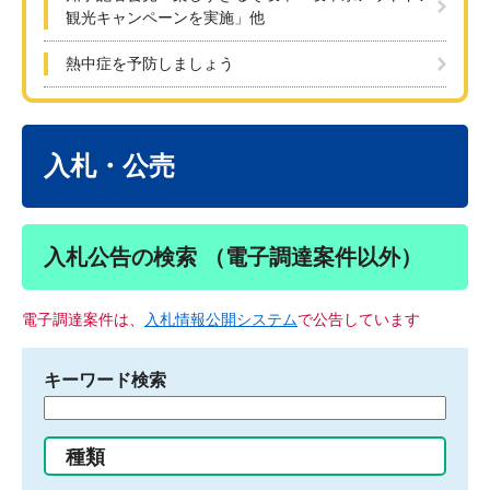
観光キャンペーンを実施」他
熱中症を予防しましょう
本
文
入札・公売
入札公告の検索 （電子調達案件以外）
電子調達案件は、
入札情報公開システム
で公告しています
キーワード検索
検
索
す
種類
る