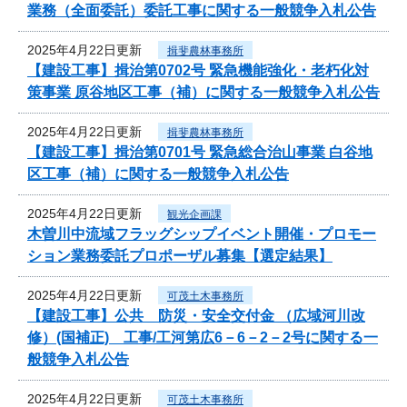
業務（全面委託）委託工事に関する一般競争入札公告
2025年4月22日更新
揖斐農林事務所
【建設工事】揖治第0702号 緊急機能強化・老朽化対
策事業 原谷地区工事（補）に関する一般競争入札公告
2025年4月22日更新
揖斐農林事務所
【建設工事】揖治第0701号 緊急総合治山事業 白谷地
区工事（補）に関する一般競争入札公告
2025年4月22日更新
観光企画課
木曽川中流域フラッグシップイベント開催・プロモー
ション業務委託プロポーザル募集【選定結果】
2025年4月22日更新
可茂土木事務所
【建設工事】公共 防災・安全交付金 （広域河川改
修）(国補正) 工事/工河第広6－6－2－2号に関する一
般競争入札公告
2025年4月22日更新
可茂土木事務所