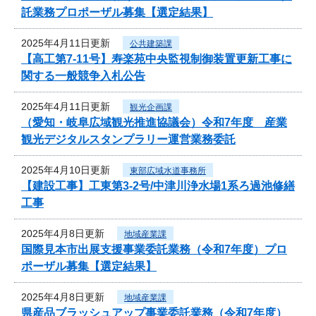
託業務プロポーザル募集【選定結果】
2025年4月11日更新
公共建築課
【高工第7-11号】寿楽苑中央監視制御装置更新工事に
関する一般競争入札公告
2025年4月11日更新
観光企画課
（愛知・岐阜広域観光推進協議会）令和7年度 産業
観光デジタルスタンプラリー運営業務委託
2025年4月10日更新
東部広域水道事務所
【建設工事】工東第3-2号/中津川浄水場1系ろ過池修繕
工事
2025年4月8日更新
地域産業課
国際見本市出展支援事業委託業務（令和7年度）プロ
ポーザル募集【選定結果】
2025年4月8日更新
地域産業課
県産品ブラッシュアップ事業委託業務（令和7年度）