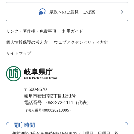
県政へのご意見・ご提案
リンク・著作権・免責事項
利用ガイド
個人情報保護の考え方
ウェブアクセシビリティ方針
サイトマップ
岐阜県庁
GIFU Prefectural Office
〒500-8570
岐阜市薮田南2丁目1番1号
電話番号 058-272-1111（代表）
（法人番号4000020210005）
開庁時間
午前8時30分から午後5時15分まで
（土曜日、日曜日、祝