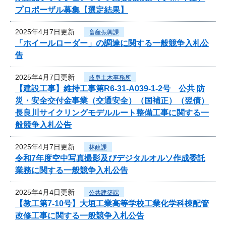
プロポーザル募集【選定結果】
2025年4月7日更新
畜産振興課
「ホイールローダー」の調達に関する一般競争入札公
告
2025年4月7日更新
岐阜土木事務所
【建設工事】維持工事第R6-31-A039-1-2号 公共 防
災・安全交付金事業（交通安全）（国補正）（翌債）
長良川サイクリングモデルルート整備工事に関する一
般競争入札公告
2025年4月7日更新
林政課
令和7年度空中写真撮影及びデジタルオルソ作成委託
業務に関する一般競争入札公告
2025年4月4日更新
公共建築課
【教工第7-10号】大垣工業高等学校工業化学科棟配管
改修工事に関する一般競争入札公告