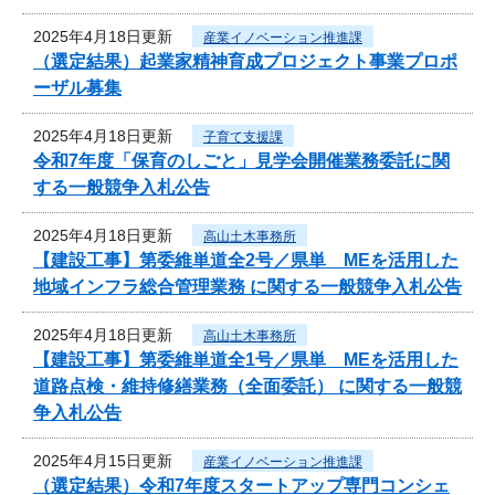
2025年4月18日更新
産業イノベーション推進課
（選定結果）起業家精神育成プロジェクト事業プロポ
ーザル募集
2025年4月18日更新
子育て支援課
令和7年度「保育のしごと」見学会開催業務委託に関
する一般競争入札公告
2025年4月18日更新
高山土木事務所
【建設工事】第委維単道全2号／県単 MEを活用した
地域インフラ総合管理業務 に関する一般競争入札公告
2025年4月18日更新
高山土木事務所
【建設工事】第委維単道全1号／県単 MEを活用した
道路点検・維持修繕業務（全面委託） に関する一般競
争入札公告
2025年4月15日更新
産業イノベーション推進課
（選定結果）令和7年度スタートアップ専門コンシェ