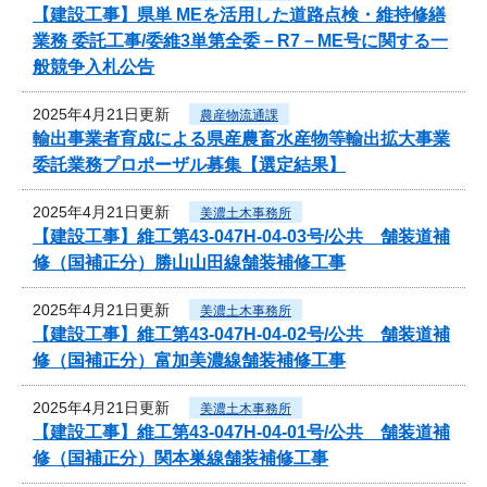
【建設工事】県単 MEを活用した道路点検・維持修繕
業務 委託工事/委維3単第全委－R7－ME号に関する一
般競争入札公告
2025年4月21日更新
農産物流通課
輸出事業者育成による県産農畜水産物等輸出拡大事業
委託業務プロポーザル募集【選定結果】
2025年4月21日更新
美濃土木事務所
【建設工事】維工第43-047H-04-03号/公共 舗装道補
修（国補正分）勝山山田線舗装補修工事
2025年4月21日更新
美濃土木事務所
【建設工事】維工第43-047H-04-02号/公共 舗装道補
修（国補正分）富加美濃線舗装補修工事
2025年4月21日更新
美濃土木事務所
【建設工事】維工第43-047H-04-01号/公共 舗装道補
修（国補正分）関本巣線舗装補修工事