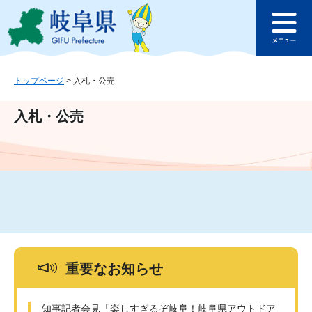
ペ
メ
このページの本文へ
ー
ニ
メ
ジ
ュ
ニ
の
ー
ュ
先
を
ー
頭
飛
トップページ
>
入札・公売
で
ば
す
し
入札・公売
。
て
本
文
へ
重要なお知らせ
知事記者会見「楽しすぎるぞ岐阜！岐阜県アウトドア