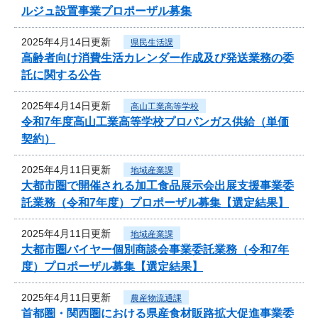
ルジュ設置事業プロポーザル募集
2025年4月14日更新
県民生活課
高齢者向け消費生活カレンダー作成及び発送業務の委
託に関する公告
2025年4月14日更新
高山工業高等学校
令和7年度高山工業高等学校プロパンガス供給（単価
契約）
2025年4月11日更新
地域産業課
大都市圏で開催される加工食品展示会出展支援事業委
託業務（令和7年度）プロポーザル募集【選定結果】
2025年4月11日更新
地域産業課
大都市圏バイヤー個別商談会事業委託業務（令和7年
度）プロポーザル募集【選定結果】
2025年4月11日更新
農産物流通課
首都圏・関西圏における県産食材販路拡大促進事業委