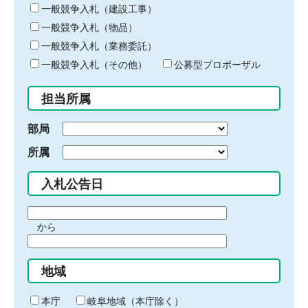
キ
一般競争入札（建設工事）
ー
一般競争入札（物品）
ワ
一般競争入札（業務委託）
ー
ド
一般競争入札（その他）
公募型プロポーザル
を
入
担当所属
力
部局
所属
入札公告日
期
から
間
期
の
間
始
地域
の
ま
終
り
わ
本庁
岐阜地域（本庁除く）