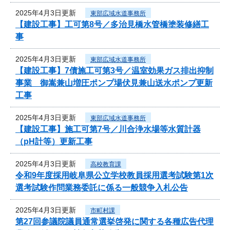
2025年4月3日更新
東部広域水道事務所
【建設工事】工可第8号／多治見橋水管橋塗装修繕工
事
2025年4月3日更新
東部広域水道事務所
【建設工事】7債施工可第3号／温室効果ガス排出抑制
事業 御嵩兼山増圧ポンプ場伏見兼山送水ポンプ更新
工事
2025年4月3日更新
東部広域水道事務所
【建設工事】施工可第7号／川合浄水場等水質計器
（pH計等）更新工事
2025年4月3日更新
高校教育課
令和9年度採用岐阜県公立学校教員採用選考試験第1次
選考試験作問業務委託に係る一般競争入札公告
2025年4月3日更新
市町村課
第27回参議院議員通常選挙啓発に関する各種広告代理