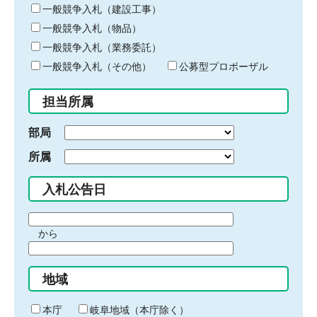
キ
一般競争入札（建設工事）
ー
一般競争入札（物品）
ワ
一般競争入札（業務委託）
ー
ド
一般競争入札（その他）
公募型プロポーザル
を
入
担当所属
力
部局
所属
入札公告日
期
から
間
期
の
間
始
地域
の
ま
終
り
わ
本庁
岐阜地域（本庁除く）