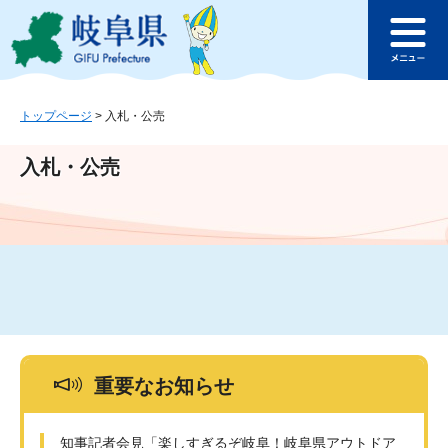
ペ
メ
このページの本文へ
ー
ニ
メ
ジ
ュ
ニ
の
ー
ュ
先
を
ー
頭
飛
トップページ
>
入札・公売
で
ば
す
し
入札・公売
。
て
本
文
へ
重要なお知らせ
知事記者会見「楽しすぎるぞ岐阜！岐阜県アウトドア