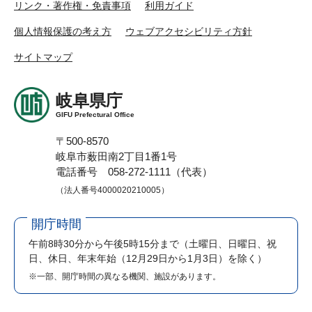
リンク・著作権・免責事項
利用ガイド
個人情報保護の考え方
ウェブアクセシビリティ方針
サイトマップ
岐阜県庁
GIFU Prefectural Office
〒500-8570
岐阜市薮田南2丁目1番1号
電話番号 058-272-1111（代表）
（法人番号4000020210005）
開庁時間
午前8時30分から午後5時15分まで
（土曜日、日曜日、祝
日、休日、年末年始（12月29日から1月3日）を除く）
※一部、開庁時間の異なる機関、施設があります。