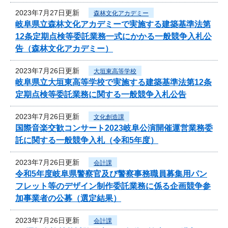
2023年7月27日更新
森林文化アカデミー
岐阜県立森林文化アカデミーで実施する建築基準法第
12条定期点検等委託業務一式にかかる一般競争入札公
告（森林文化アカデミー）
2023年7月26日更新
大垣東高等学校
岐阜県立大垣東高等学校で実施する建築基準法第12条
定期点検等委託業務に関する一般競争入札公告
2023年7月26日更新
文化創造課
国際音楽交歓コンサート2023岐阜公演開催運営業務委
託に関する一般競争入札（令和5年度）
2023年7月26日更新
会計課
令和5年度岐阜県警察官及び警察事務職員募集用パン
フレット等のデザイン制作委託業務に係る企画競争参
加事業者の公募（選定結果）
2023年7月26日更新
会計課