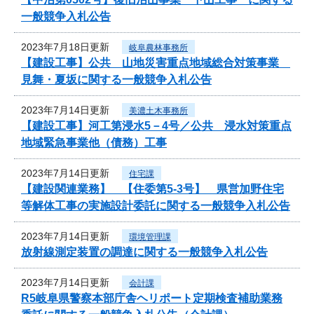
一般競争入札公告
2023年7月18日更新
岐阜農林事務所
【建設工事】公共 山地災害重点地域総合対策事業
見舞・夏坂に関する一般競争入札公告
2023年7月14日更新
美濃土木事務所
【建設工事】河工第浸水5－4号／公共 浸水対策重点
地域緊急事業他（債務）工事
2023年7月14日更新
住宅課
【建設関連業務】 【住委第5-3号】 県営加野住宅
等解体工事の実施設計委託に関する一般競争入札公告
2023年7月14日更新
環境管理課
放射線測定装置の調達に関する一般競争入札公告
2023年7月14日更新
会計課
R5岐阜県警察本部庁舎ヘリポート定期検査補助業務