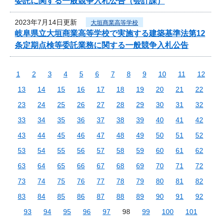
委託に関する一般競争入札公告（会計課）
2023年7月14日更新
大垣商業高等学校
岐阜県立大垣商業高等学校で実施する建築基準法第12
条定期点検等委託業務に関する一般競争入札公告
1
2
3
4
5
6
7
8
9
10
11
12
13
14
15
16
17
18
19
20
21
22
23
24
25
26
27
28
29
30
31
32
33
34
35
36
37
38
39
40
41
42
43
44
45
46
47
48
49
50
51
52
53
54
55
56
57
58
59
60
61
62
63
64
65
66
67
68
69
70
71
72
73
74
75
76
77
78
79
80
81
82
83
84
85
86
87
88
89
90
91
92
93
94
95
96
97
98
99
100
101