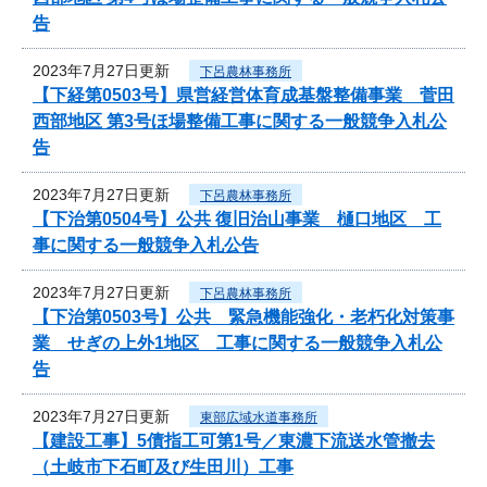
告
2023年7月27日更新
下呂農林事務所
【下経第0503号】県営経営体育成基盤整備事業 菅田
西部地区 第3号ほ場整備工事に関する一般競争入札公
告
2023年7月27日更新
下呂農林事務所
【下治第0504号】公共 復旧治山事業 樋口地区 工
事に関する一般競争入札公告
2023年7月27日更新
下呂農林事務所
【下治第0503号】公共 緊急機能強化・老朽化対策事
業 せぎの上外1地区 工事に関する一般競争入札公
告
2023年7月27日更新
東部広域水道事務所
【建設工事】5債指工可第1号／東濃下流送水管撤去
（土岐市下石町及び生田川）工事