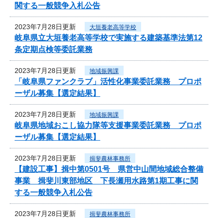
関する一般競争入札公告
2023年7月28日更新
大垣養老高等学校
岐阜県立大垣養老高等学校で実施する建築基準法第12
条定期点検等委託業務
2023年7月28日更新
地域振興課
「岐阜県ファンクラブ」活性化事業委託業務 プロポ
ーザル募集【選定結果】
2023年7月28日更新
地域振興課
岐阜県地域おこし協力隊等支援事業委託業務 プロポ
ーザル募集【選定結果】
2023年7月28日更新
揖斐農林事務所
【建設工事】揖中第0501号 県営中山間地域総合整備
事業 揖斐川東部地区 下長瀬用水路第1期工事に関
する一般競争入札公告
2023年7月28日更新
揖斐農林事務所