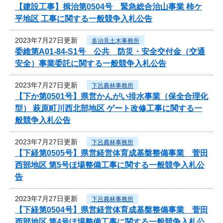
【建設工事】揖治第0504号 緊急総合治山事業 柿ケ
平地区 工事に関する一般競争入札公告
2023年7月27日更新
多治見土木事務所
委維第A01-84-S1号 公共 防災・安全交付金（交通
安全）事業委託に関する一般競争入札公告
2023年7月27日更新
下呂農林事務所
【下か第0501号】県営かんがい排水事業（保全合理化
型） 萩原町川西北部地区 ゲート改修工事に関する一
般競争入札公告
2023年7月27日更新
下呂農林事務所
【下経第0505号】県営経営体育成基盤整備事業 菅田
西部地区 第5号ほ場整備工事に関する一般競争入札公
告
2023年7月27日更新
下呂農林事務所
【下経第0504号】県営経営体育成基盤整備事業 菅田
西部地区 第4号ほ場整備工事に関する一般競争入札公