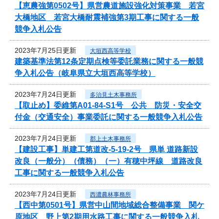
【恵農強第0502号】県営農道施設強化対策事業 若宮
大橋地区 若宮大橋耐震補強第3期工事に関する一般
競争入札公告
2023年7月25日更新
大垣西高等学校
建築基準法第12条定期点検等委託業務に関する一般競
争入札公告（岐阜県立大垣西高等学校）
2023年7月24日更新
多治見土木事務所
【取止め】委維第A01-84-S1号 公共 防災・安全交
付金（交通安全）事業委託に関する一般競争入札公告
2023年7月24日更新
郡上土木事務所
【建設工事】単建工第道改-5-19-2号 県単 道路新設
改良（一般分）（債務）（一）有穂中坪線 道路改良
工事に関する一般競争入札公告
2023年7月24日更新
西濃農林事務所
【西中第0501号】県営中山間地域総合整備事業 関ケ
原地区 野上第2期用水路工事に関する一般競争入札