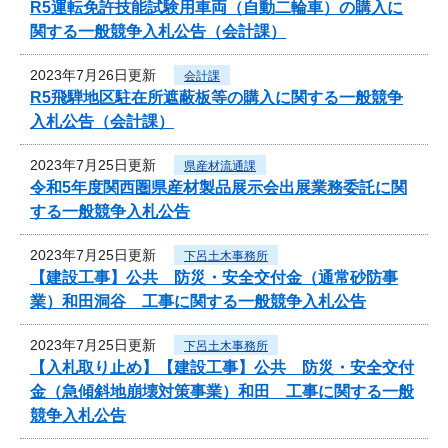
R5運転免許技能試験用車両（自動二輪車）の購入に
関する一般競争入札公告（会計課）
2023年7月26日更新
会計課
R5飛騨地区駐在所遮蔽板等の購入に関する一般競争
入札公告（会計課）
2023年7月25日更新
県産材流通課
令和5年度関西圏県産材製品展示会出展業務委託に関
する一般競争入札公告
2023年7月25日更新
下呂土木事務所
【建設工事】公共 防災・安全交付金（通常砂防事
業）和田洞谷 工事に関する一般競争入札公告
2023年7月25日更新
下呂土木事務所
【入札取り止め】【建設工事】公共 防災・安全交付
金（急傾斜地崩壊対策事業）和田 工事に関する一般
競争入札公告