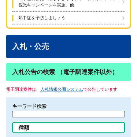
観光キャンペーンを実施」他
熱中症を予防しましょう
本
文
入札・公売
入札公告の検索 （電子調達案件以外）
電子調達案件は、
入札情報公開システム
で公告しています
キーワード検索
検
索
す
種類
る