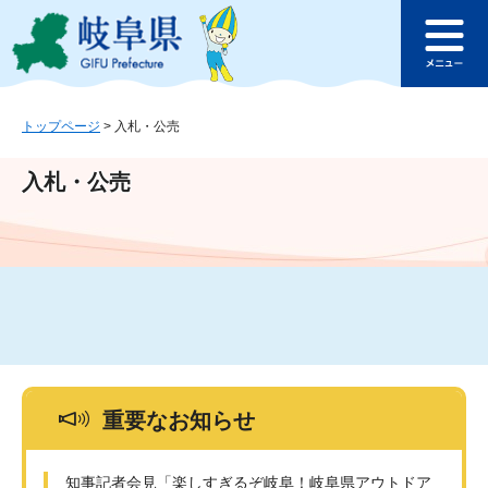
ペ
メ
このページの本文へ
ー
ニ
メ
ジ
ュ
ニ
の
ー
ュ
先
を
ー
頭
飛
トップページ
>
入札・公売
で
ば
す
し
入札・公売
。
て
本
文
へ
重要なお知らせ
知事記者会見「楽しすぎるぞ岐阜！岐阜県アウトドア