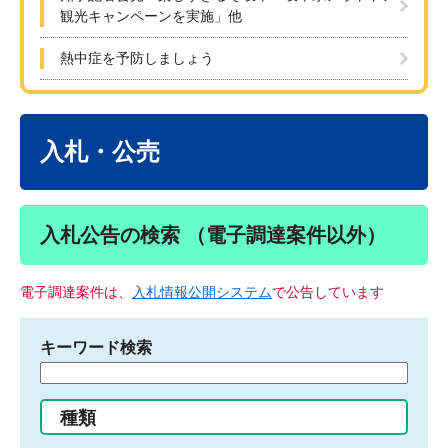
観光キャンペーンを実施」他
熱中症を予防しましょう
本
文
入札・公売
入札公告の検索 （電子調達案件以外）
電子調達案件は、
入札情報公開システム
で公告しています
キーワード検索
検
索
す
種類
る