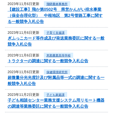
2023年11月6日更新
飛騨農林事務所
【建設工事】飛か第0502号 県営かんがい排水事業
（保全合理化型） 中根地区 第2号管路工事に関す
る一般競争入札公告
2023年11月6日更新
子育て支援課
ぎふっこカード等作成及び発送業務委託に関する一般
競争入札公告
2023年11月6日更新
恵那農業高等学校
トラクターの調達に関する一般競争入札公告
2023年11月6日更新
保健環境研究所
超微量分光光度計及び附属品等一式の調達に関する一
般競争入札公告
2023年11月2日更新
子ども家庭課
子ども相談センター業務支援システム用リモート機器
の調達等業務委託に関する一般競争入札公告