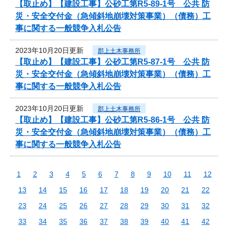
【取止め】【建設工事】公砂工第R5-89-1号 公共 防
災・安全交付金（急傾斜地崩壊対策事業）（債務）工
事に関する一般競争入札公告
2023年10月20日更新
郡上土木事務所
【取止め】【建設工事】公砂工第R5-87-1号 公共 防
災・安全交付金（急傾斜地崩壊対策事業）（債務）工
事に関する一般競争入札公告
2023年10月20日更新
郡上土木事務所
【取止め】【建設工事】公砂工第R5-86-1号 公共 防
災・安全交付金（急傾斜地崩壊対策事業）（債務）工
事に関する一般競争入札公告
1
2
3
4
5
6
7
8
9
10
11
12
13
14
15
16
17
18
19
20
21
22
23
24
25
26
27
28
29
30
31
32
33
34
35
36
37
38
39
40
41
42