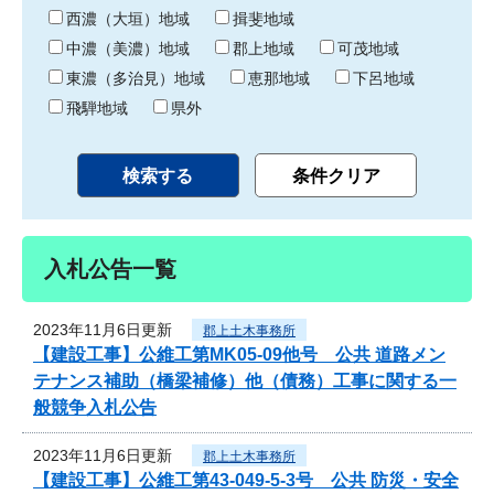
り
西濃（大垣）地域
揖斐地域
中濃（美濃）地域
郡上地域
可茂地域
東濃（多治見）地域
恵那地域
下呂地域
飛騨地域
県外
入札公告一覧
2023年11月6日更新
郡上土木事務所
【建設工事】公維工第MK05-09他号 公共 道路メン
テナンス補助（橋梁補修）他（債務）工事に関する一
般競争入札公告
2023年11月6日更新
郡上土木事務所
【建設工事】公維工第43-049-5-3号 公共 防災・安全