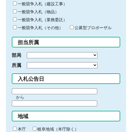
キ
一般競争入札（建設工事）
ー
一般競争入札（物品）
ワ
一般競争入札（業務委託）
ー
ド
一般競争入札（その他）
公募型プロポーザル
を
入
担当所属
力
部局
所属
入札公告日
期
から
間
期
の
間
始
地域
の
ま
終
り
わ
本庁
岐阜地域（本庁除く）