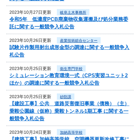
2023年10月27日更新
岐阜土木事務所
令和5年 低濃度PCB廃棄物収集運搬及び処分業務委
託に関する一般競争入札公告
2023年10月26日更新
産業技術総合センター
試験片作製用射出成形金型の調達に関する一般競争入
札公告
2023年10月25日更新
衛生専門学校
シミュレーション教育環境一式（CPS実習ユニット2
ほか）の調達に関する一般競争入札公告
2023年10月25日更新
砂防課
【建設工事】公共 道路災害復旧事業（債務）（主）
乗鞍公園線（仮称）乗鞍トンネル1期工事 に関する一
般競争入札公告
2023年10月24日更新
加納高等学校
【建築工事】加納高等学校 空調機器更新改修工事に