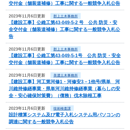
交付金（舗装道補修）工事に関する一般競争入札公告
2023年11月6日更新
郡上土木事務所
【建設工事】公維工第43-049-5-2 号 公共 防災・安
全交付金（舗装道補修）工事に関する一般競争入札公
告
2023年11月6日更新
郡上土木事務所
【建設工事】公維工第43-049-5-1号 公共 防災・安全
交付金（舗装道補修）工事に関する一般競争入札公告
2023年11月6日更新
美濃土木事務所
【建設工事】河工第河修1・河修安3－1他号/県単 河
川維持修繕事業・県単河川維持修繕事業（暮らしの安
全・安心確保対策費）（債務）伐木除根工事
2023年11月6日更新
技術検査課
設計積算システム及び電子入札システム用パソコンの
調達に関する一般競争入札公告