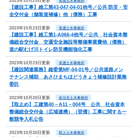
2023年10月23日更新
美濃土木事務所
【建設工事】維工第43-047-04-01他号／公共 防災・安
全交付金（舗装道補修）他（債務）工事
2023年10月23日更新
美濃土木事務所
【建設工事】維工第1-A066-4他号／公共 社会資本整
備総合交付金 交通安全施設等整備事業費他（債務）
道の駅むげ川トイレ防災機能強化工事
2023年10月23日更新
美濃土木事務所
【建設関連業務】維委第MF-04-01号／公共道路メン
テナンス補助 あさひまちほどうきょう補修設計業務
委託
2023年10月20日更新
多治見土木事務所
【取止め】工建第40－A11－004号 公共 社会資本
整備総合交付金（広域連携）（翌債）工事に関する一
般競争入札公告
2023年10月20日更新
郡上土木事務所