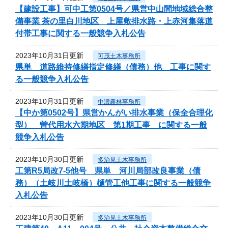
【建設工事】可中工第0504号／県営中山間地域総合整
備事業 茶の里白川地区 上屋敷排水路・上赤河集落道
付帯工事に関する一般競争入札公告
2023年10月31日更新
可茂土木事務所
県単 道路維持修繕指定修繕（債務）他 工事に関す
る一般競争入札公告
2023年10月31日更新
中濃農林事務所
【中か第0502号】県営かんがい排水事業（保全合理化
型） 曽代用水六期地区 第1期工事 に関する一般
競争入札公告
2023年10月30日更新
多治見土木事務所
工第R5局改7-5他号 県単 河川局部改良事業（債
務）（土岐川土岐橋）樋管工他工事に関する一般競争
入札公告
2023年10月30日更新
多治見土木事務所