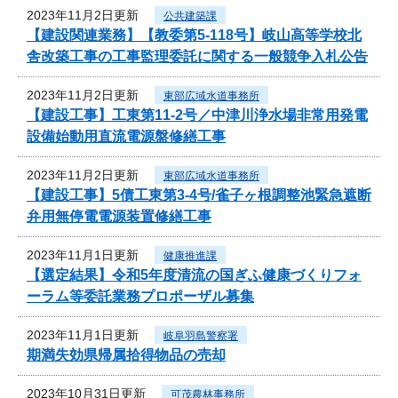
2023年11月2日更新
公共建築課
【建設関連業務】【教委第5-118号】岐山高等学校北
舎改築工事の工事監理委託に関する一般競争入札公告
2023年11月2日更新
東部広域水道事務所
【建設工事】工東第11-2号／中津川浄水場非常用発電
設備始動用直流電源盤修繕工事
2023年11月2日更新
東部広域水道事務所
【建設工事】5債工東第3-4号/雀子ヶ根調整池緊急遮断
弁用無停電電源装置修繕工事
2023年11月1日更新
健康推進課
【選定結果】令和5年度清流の国ぎふ健康づくりフォ
ーラム等委託業務プロポーザル募集
2023年11月1日更新
岐阜羽島警察署
期満失効県帰属拾得物品の売却
2023年10月31日更新
可茂農林事務所