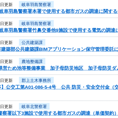
9日更新
岐阜羽島警察署
度岐阜羽島警察署本署で使用する都市ガスの調達に関する
9日更新
岐阜羽島警察署
度岐阜羽島警察署竹鼻交番他9施設で使用する電気の調達
9日更新
公共建築課
市建築部公共建築課BIMアプリケーション保守管理委託
9日更新
農地整備課
)県営ため池等整備事業 加子母防災地区 加子母防災ダ
9日更新
郡上土木事務所
】公交工第A01-086-5-4号 公共 防災・安全交付
9日更新
岐阜北警察署
北警察署以下3施設で使用する都市ガスの調達（単価契約