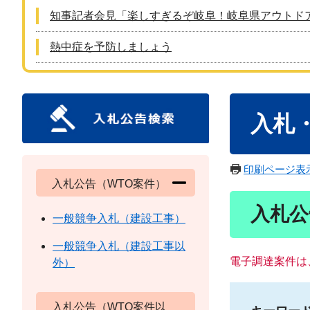
知事記者会見「楽しすぎるぞ岐阜！岐阜県アウトド
熱中症を予防しましょう
本
入札
文
印刷ページ表
入札公告（WTO案件）
入札公
一般競争入札（建設工事）
一般競争入札（建設工事以
電子調達案件は
外）
入札公告（WTO案件以