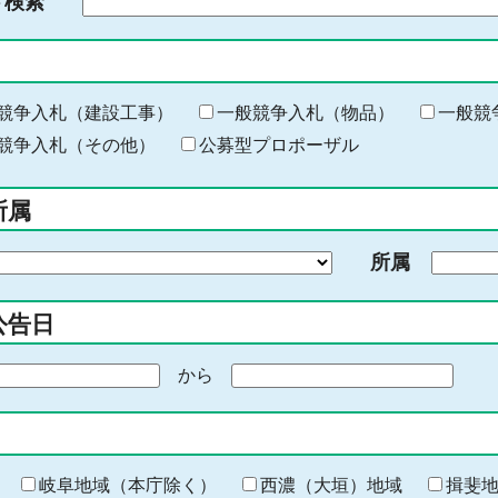
ド検索
検
索
す
る
キ
競争入札（建設工事）
一般競争入札（物品）
一般競
ー
競争入札（その他）
公募型プロポーザル
ワ
ー
所属
ド
を
所属
入
力
公告日
から
期
間
の
終
わ
岐阜地域（本庁除く）
西濃（大垣）地域
揖斐