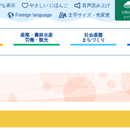
このページの本文へ
がな表示
やさしい にほんご
音声読み上げ
分類
Foreign language
文字サイズ・色変更
さが
産業・農林水産
社会基盤
労働・観光
まちづくり
閉
閉
じ
じ
る
る