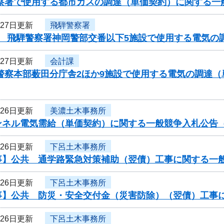
警察署で使用する都市ガスの調達（単価契約）に関する一
月27日更新
飛騨警察署
度 飛騨警察署神岡警部交番以下5施設で使用する電気の
月27日更新
会計課
県警察本部薮田分庁舎2ほか9施設で使用する電気の調達
月26日更新
美濃土木事務所
ンネル電気需給（単価契約）に関する一般競争入札公告（
月26日更新
下呂土木事務所
事】公共 通学路緊急対策補助（翌債）工事に関する一
月26日更新
下呂土木事務所
事】公共 防災・安全交付金（災害防除）（翌債）工事
月26日更新
下呂土木事務所