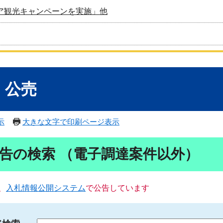
ア観光キャンペーンを実施」他
・公売
示
大きな文字で印刷ページ表示
告の検索 （電子調達案件以外）
、
入札情報公開システム
で公告しています