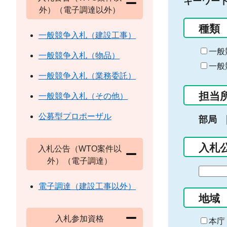
キーワー
外）（電子調達以外）
種類
一般競争入札（建設工事）
一般
一般競争入札（物品）
一般
一般競争入札（業務委託）
担当
一般競争入札（その他）
公募型プロポーザル
部局
入札
入札公告（WTO案件以
外）（電子調達）
期
間
電子調達（建設工事以外）
の
地域
始
入札参加資格
ま
本庁