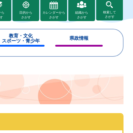
検索して
から
目的から
カレンダーから
組織から
さがす
す
さがす
さがす
さがす
教育・文化
県政情報
スポーツ・青少年
閉
閉
じ
じ
る
る