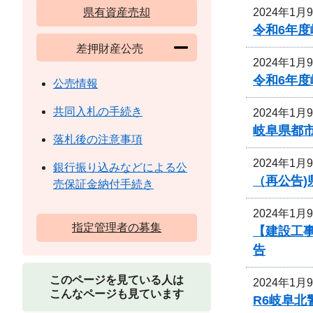
2024年1月
県有資産売却
令和6年
差押財産公売
2024年1月
令和6年
公売情報
共同入札の手続き
2024年1月
岐阜県都
落札後の注意事項
2024年1月
銀行振り込みなどによる公
（再公告
売保証金納付手続き
2024年1月
指定管理者の募集
【建設工事
告
このページを見ている人は
2024年1月
こんなページも見ています
R6岐阜