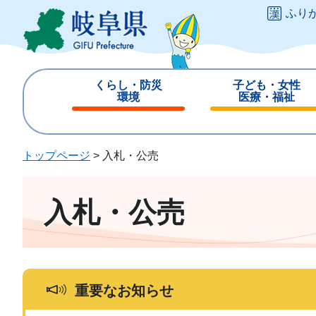
ペ
メ
ふり
ー
ニ
ジ
ュ
の
ー
先
を
くらし・防災
子ども・女性
頭
飛
環境
医療・福祉
で
ば
閉
閉
す
し
じ
じ
。
て
る
る
トップページ
>
入札・公売
本
文
へ
入札・公売
重要なお知らせ