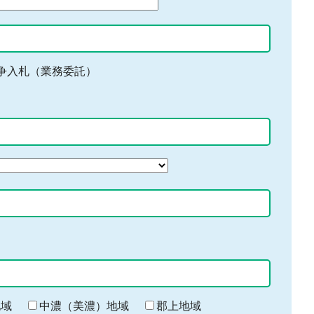
争入札（業務委託）
地域
中濃（美濃）地域
郡上地域