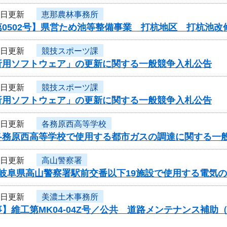
9日更新
恵那農林事務所
0502号】県営ため池等整備事業 打杭地区 打杭池改
9日更新
競技スポーツ課
析用ソフトウェア」の更新に関する一般競争入札公告
9日更新
競技スポーツ課
析用ソフトウェア」の更新に関する一般競争入札公告
9日更新
各務原西高等学校
各務原西高等学校で使用する都市ガスの調達に関する
5日更新
高山警察署
度岐阜県高山警察署駅前交番以下19施設で使用する電気
5日更新
美濃土木事務所
】維工第MK04-04Z号／公共 道路メンテナンス補