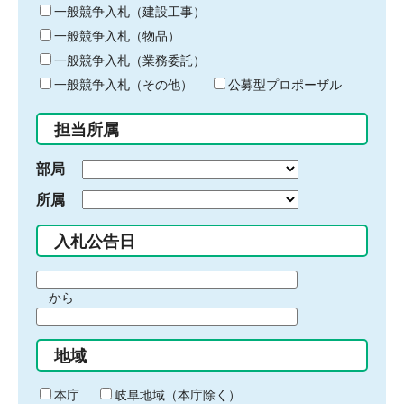
キ
一般競争入札（建設工事）
ー
一般競争入札（物品）
ワ
一般競争入札（業務委託）
ー
ド
一般競争入札（その他）
公募型プロポーザル
を
入
担当所属
力
部局
所属
入札公告日
期
から
間
期
の
間
始
地域
の
ま
終
り
わ
本庁
岐阜地域（本庁除く）