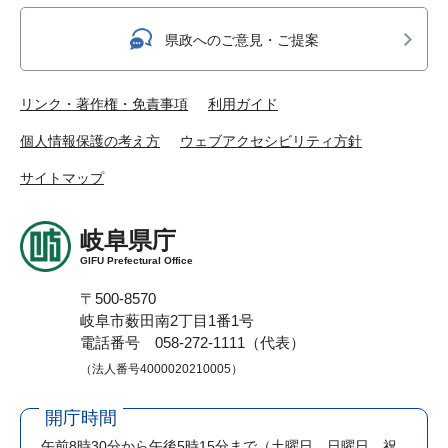
県政へのご意見・ご提案
リンク・著作権・免責事項
利用ガイド
個人情報保護の考え方
ウェブアクセシビリティ方針
サイトマップ
岐阜県庁
GIFU Prefectural Office
〒500-8570
岐阜市薮田南2丁目1番1号
電話番号 058-272-1111（代表）
（法人番号4000020210005）
開庁時間
午前8時30分から午後5時15分まで
（土曜日、日曜日、祝