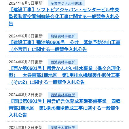
2024年6月3日更新
産業デジタル推進課
【建設工事】ソフトピアジャパン・センタービル中央
監視装置空調制御統合化工事に関する一般競争入札公
告
2024年6月3日更新
飛騨農林事務所
【建設工事】飛治第0606号 公共 緊急予防治山工事
（小言司）に関する一般競争入札公告
2024年6月3日更新
西濃農林事務所
【西か第0601号】県営かんがい排水事業（保全合理化
型） 大巻東部1期地区 第1用排水機場製作据付工事
（その2）に関する一般競争入札公告
2024年6月3日更新
西濃農林事務所
【西ほ第0601号】県営経営体育成基盤整備事業 四郷
南部1期地区 第1揚水機場造成工事に関する一般競争
入札公告
2024年6月3日更新
美濃土木事務所