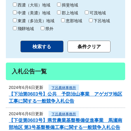
り
西濃（大垣）地域
揖斐地域
中濃（美濃）地域
郡上地域
可茂地域
東濃（多治見）地域
恵那地域
下呂地域
飛騨地域
県外
入札公告一覧
2024年6月6日更新
下呂農林事務所
【下治第0603号】公共 予防治山事業 アゲガヲ地区
工事に関する一般競争入札公告
2024年6月6日更新
下呂農林事務所
【下促第0603号】県営農業基盤整備促進事業 馬瀬南
部地区 第3号基盤整備工事に関する一般競争入札公告