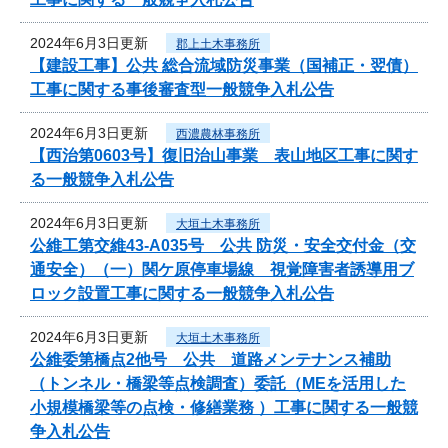
2024年6月3日更新
郡上土木事務所
【建設工事】公共 総合流域防災事業（国補正・翌債）
工事に関する事後審査型一般競争入札公告
2024年6月3日更新
西濃農林事務所
【西治第0603号】復旧治山事業 表山地区工事に関す
る一般競争入札公告
2024年6月3日更新
大垣土木事務所
公維工第交維43-A035号 公共 防災・安全交付金（交
通安全）（一）関ケ原停車場線 視覚障害者誘導用ブ
ロック設置工事に関する一般競争入札公告
2024年6月3日更新
大垣土木事務所
公維委第橋点2他号 公共 道路メンテナンス補助
（トンネル・橋梁等点検調査）委託（MEを活用した
小規模橋梁等の点検・修繕業務 ）工事に関する一般競
争入札公告