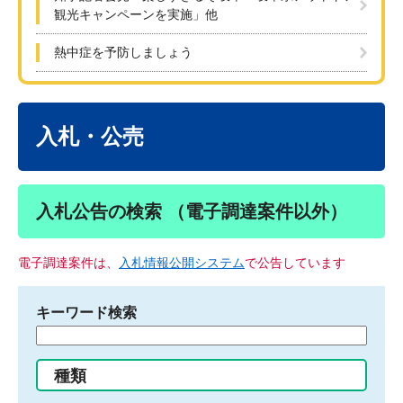
観光キャンペーンを実施」他
熱中症を予防しましょう
本
文
入札・公売
入札公告の検索 （電子調達案件以外）
電子調達案件は、
入札情報公開システム
で公告しています
キーワード検索
検
索
す
種類
る