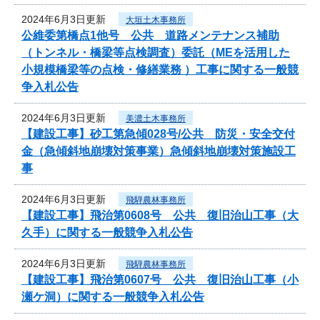
2024年6月3日更新
大垣土木事務所
公維委第橋点1他号 公共 道路メンテナンス補助
（トンネル・橋梁等点検調査）委託（MEを活用した
小規模橋梁等の点検・修繕業務 ）工事に関する一般競
争入札公告
2024年6月3日更新
美濃土木事務所
【建設工事】砂工第急傾028号/公共 防災・安全交付
金（急傾斜地崩壊対策事業）急傾斜地崩壊対策施設工
事
2024年6月3日更新
飛騨農林事務所
【建設工事】飛治第0608号 公共 復旧治山工事（大
久手）に関する一般競争入札公告
2024年6月3日更新
飛騨農林事務所
【建設工事】飛治第0607号 公共 復旧治山工事（小
瀬ケ洞）に関する一般競争入札公告