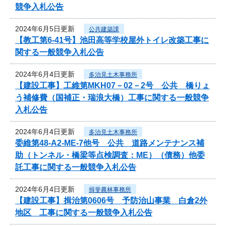
競争入札公告
2024年6月5日更新
公共建築課
【教工第6-41号】池田高等学校屋外トイレ改築工事に
関する一般競争入札公告
2024年6月4日更新
多治見土木事務所
【建設工事】工維第MKH07－02－2号 公共 橋りょ
う補修費（国補正・瑞浪大橋）工事に関する一般競争
入札公告
2024年6月4日更新
多治見土木事務所
委維第48-A2-ME-7他号 公共 道路メンテナンス補
助（トンネル・橋梁等点検調査：ME）（債務）他委
託工事に関する一般競争入札公告
2024年6月4日更新
揖斐農林事務所
【建設工事】揖治第0606号 予防治山事業 白倉2外
地区 工事に関する一般競争入札公告