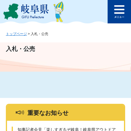
ペ
メ
このページの本文へ
ー
ニ
メ
ジ
ュ
ニ
の
ー
ュ
先
を
ー
頭
飛
トップページ
>
入札・公売
で
ば
す
し
入札・公売
。
て
本
文
へ
重要なお知らせ
知事記者会見「楽しすぎるぞ岐阜！岐阜県アウトドア