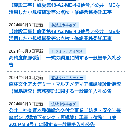
【建設工事】維委第48-A2-ME-4-2他号／公共 MEを
活用した小規模橋梁等の点検・修繕業務委託工事
2024年6月3日更新
美濃土木事務所
【建設工事】維委第48-A2-ME-4-1他号／公共 MEを
活用した小規模橋梁等の点検・修繕業務委託工事
2024年6月3日更新
セラミックス研究所
高精度熱膨張計 一式の調達に関する一般競争入札公
告
2024年6月3日更新
森林文化アカデミー
森林文化アカデミー・マルチメディア棟建物診断調査
（簡易調査）業務委託に関する一般競争入札公告
2024年6月3日更新
流域浄水事務所
公共 社会資本整備総合交付金事業（防災・安全）長
森ポンプ場地下タンク（再構築）工事（債務）（第
201-PM-9号）に関する一般競争入札公告