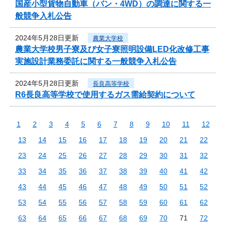
国産小型貨物自動車（バン・4WD）の調達に関する一
般競争入札公告
2024年5月28日更新
農業大学校
農業大学校男子寮及び女子寮照明設備LED化改修工事
実施設計業務委託に関する一般競争入札公告
2024年5月28日更新
長良高等学校
R6長良高等学校で使用するガス需給契約について
1
2
3
4
5
6
7
8
9
10
11
12
13
14
15
16
17
18
19
20
21
22
23
24
25
26
27
28
29
30
31
32
33
34
35
36
37
38
39
40
41
42
43
44
45
46
47
48
49
50
51
52
53
54
55
56
57
58
59
60
61
62
63
64
65
66
67
68
69
70
71
72