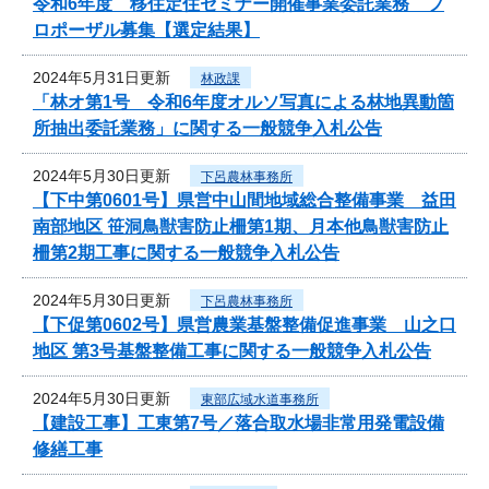
令和6年度 移住定住セミナー開催事業委託業務 プ
ロポーザル募集【選定結果】
2024年5月31日更新
林政課
「林オ第1号 令和6年度オルソ写真による林地異動箇
所抽出委託業務」に関する一般競争入札公告
2024年5月30日更新
下呂農林事務所
【下中第0601号】県営中山間地域総合整備事業 益田
南部地区 笹洞鳥獣害防止柵第1期、月本他鳥獣害防止
柵第2期工事に関する一般競争入札公告
2024年5月30日更新
下呂農林事務所
【下促第0602号】県営農業基盤整備促進事業 山之口
地区 第3号基盤整備工事に関する一般競争入札公告
2024年5月30日更新
東部広域水道事務所
【建設工事】工東第7号／落合取水場非常用発電設備
修繕工事