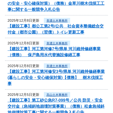
の安全・安心確保対策）（債務）金草川樹木伐採工工
事に関する一般競争入札公告
2025年12月8日更新
美濃土木事務所
【建設工事】都公工第2号/公共 社会資本整備総合交
付金（都市公園）（翌債）トイレ更新工事
2025年12月8日更新
美濃土木事務所
【建設工事】河工第河修7号/県単 河川維持修繕事業
（債務） 保戸島用水代替施設修繕工事
2025年12月8日更新
美濃土木事務所
【建設工事】河工第河修安3号/県単 河川維持修繕事業
(暮らしの安全・安心確保対策)【債務】 樹木伐採工
事
2025年12月5日更新
高山土木事務所
【建設工事】第工砂公急R7-099号／公共 防災・安全
交付金（急傾斜地崩壊対策事業）（債務）松倉急傾斜
地崩壊対策工事に関する一般競争入札公告