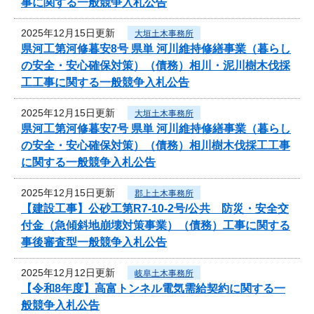
事に関する一般競争入札公告
2025年12月15日更新
大垣土木事務所
県河工第河修暮安8号 県単 河川維持修繕事業（暮らし
の安全・安心確保対策）（債務）相川・泥川樹木伐採
工工事に関する一般競争入札公告
2025年12月15日更新
大垣土木事務所
県河工第河修暮安7号 県単 河川維持修繕事業（暮らし
の安全・安心確保対策）（債務）相川樹木伐採工工事
に関する一般競争入札公告
2025年12月15日更新
郡上土木事務所
【建設工事】公砂工第R7-10-2号/公共 防災・安全交
付金（急傾斜地崩壊対策事業）（債務）工事に関する
事後審査型一般競争入札公告
2025年12月12日更新
岐阜土木事務所
【令和8年度】高富トンネル電気需給契約に関する一
般競争入札公告