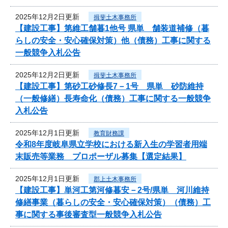
2025年12月2日更新
揖斐土木事務所
【建設工事】第維工舗暮1他号 県単 舗装道補修（暮
らしの安全・安心確保対策）他（債務）工事に関する
一般競争入札公告
2025年12月2日更新
揖斐土木事務所
【建設工事】第砂工砂修長7－1号 県単 砂防維持
（一般修繕）長寿命化（債務）工事に関する一般競争
入札公告
2025年12月1日更新
教育財務課
令和8年度岐阜県立学校における新入生の学習者用端
末販売等業務 プロポーザル募集【選定結果】
2025年12月1日更新
郡上土木事務所
【建設工事】単河工第河修暮安－2号/県単 河川維持
修繕事業（暮らしの安全・安心確保対策）（債務）工
事に関する事後審査型一般競争入札公告