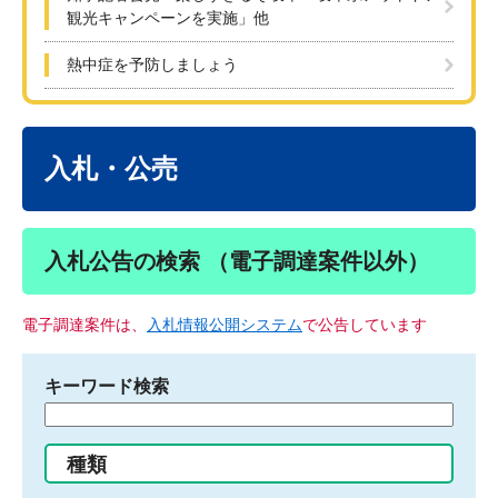
観光キャンペーンを実施」他
熱中症を予防しましょう
本
文
入札・公売
入札公告の検索 （電子調達案件以外）
電子調達案件は、
入札情報公開システム
で公告しています
キーワード検索
検
索
す
種類
る