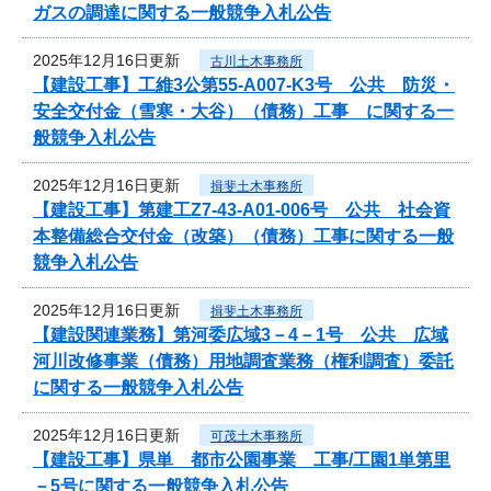
ガスの調達に関する一般競争入札公告
2025年12月16日更新
古川土木事務所
【建設工事】工維3公第55-A007-K3号 公共 防災・
安全交付金（雪寒・大谷）（債務）工事 に関する一
般競争入札公告
2025年12月16日更新
揖斐土木事務所
【建設工事】第建工Z7-43-A01-006号 公共 社会資
本整備総合交付金（改築）（債務）工事に関する一般
競争入札公告
2025年12月16日更新
揖斐土木事務所
【建設関連業務】第河委広域3－4－1号 公共 広域
河川改修事業（債務）用地調査業務（権利調査）委託
に関する一般競争入札公告
2025年12月16日更新
可茂土木事務所
【建設工事】県単 都市公園事業 工事/工園1単第里
－5号に関する一般競争入札公告