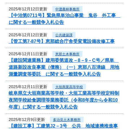
2025年12月12日更新
中濃農林事務所
【中治第0711号】緊急県単治山事業 鬼谷 外工事
に関する一般競争入札公告
2025年12月12日更新
公共建築課
【管工第7-87号】恵那総合庁舎受変電設備改修工事
2025年12月11日更新
恵那土木事務所
【建設関連業務】建用委第道改－8－9－C号／県単
道路新設改良事業（債務）（一）恵那八百津線 用地
測量調査等委託 に関する一般競争入札公告
2025年12月11日更新
大垣商業高等学校
岐阜県立大垣商業高等学校・大垣工業高等学校定時制
夜間学校給食調理等業務委託（令和8年度から令和10
年度）に関する一般競争入札公告
2025年12月9日更新
多治見土木事務所
【建設工事】工建第J2－3号 公共 地域連携推進事