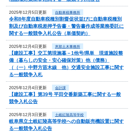
2025年12月5日更新
自動車税事務所
令和8年度自動車税種別割督促状並びに自動車税種別
割及び自動車税差押予告書・警告書作成等業務委託に
関する一般競争入札公告（単価契約）
2025年12月4日更新
恵那土木事務所
【建設工事】交工第現施暮－1他号/県単 現道施設整
備（暮らしの安全・安心確保対策）他（債務）
（（一）中野方苗木線 他）交通安全施設工事に関す
る一般競争入札
2025年12月4日更新
会計課
【建設工事】第39号 平田交番新築工事に関する一般
競争入札公告
2025年12月3日更新
土岐紅陵高等学校
岐阜県立土岐紅陵高等学校への自動販売機設置に関す
る一般競争入札公告