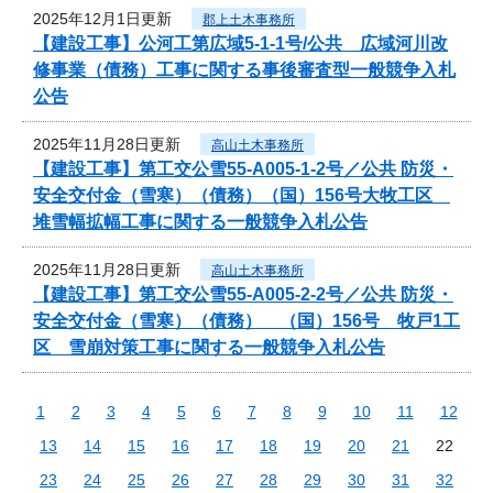
2025年12月1日更新
郡上土木事務所
【建設工事】公河工第広域5-1-1号/公共 広域河川改
修事業（債務）工事に関する事後審査型一般競争入札
公告
2025年11月28日更新
高山土木事務所
【建設工事】第工交公雪55-A005-1-2号／公共 防災・
安全交付金（雪寒）（債務）（国）156号大牧工区
堆雪幅拡幅工事に関する一般競争入札公告
2025年11月28日更新
高山土木事務所
【建設工事】第工交公雪55-A005-2-2号／公共 防災・
安全交付金（雪寒）（債務） （国）156号 牧戸1工
区 雪崩対策工事に関する一般競争入札公告
1
2
3
4
5
6
7
8
9
10
11
12
13
14
15
16
17
18
19
20
21
22
23
24
25
26
27
28
29
30
31
32