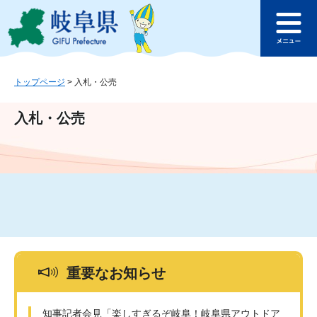
ペ
メ
このページの本文へ
ー
ニ
メ
ジ
ュ
ニ
の
ー
ュ
先
を
ー
頭
飛
トップページ
>
入札・公売
で
ば
す
し
入札・公売
。
て
本
文
へ
重要なお知らせ
知事記者会見「楽しすぎるぞ岐阜！岐阜県アウトドア