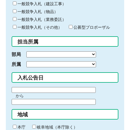
キ
一般競争入札（建設工事）
ー
一般競争入札（物品）
ワ
一般競争入札（業務委託）
ー
ド
一般競争入札（その他）
公募型プロポーザル
を
入
担当所属
力
部局
所属
入札公告日
期
から
間
期
の
間
始
地域
の
ま
終
り
わ
本庁
岐阜地域（本庁除く）