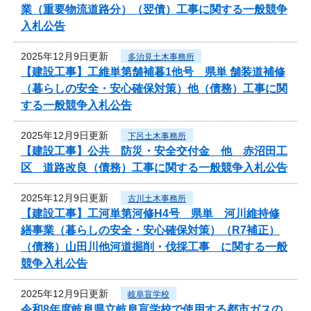
業（重要物流道路分）（翌債）工事に関する一般競争
入札公告
2025年12月9日更新
多治見土木事務所
【建設工事】工維単第舗補暮1他号 県単 舗装道補修
（暮らしの安全・安心確保対策）他（債務）工事に関
する一般競争入札公告
2025年12月9日更新
下呂土木事務所
【建設工事】公共 防災・安全交付金 他 赤沼田工
区 道路改良（債務）工事に関する一般競争入札公告
2025年12月9日更新
古川土木事務所
【建設工事】工河単第河修H4号 県単 河川維持修
繕事業（暮らしの安全・安心確保対策）（R7補正）
（債務）山田川他河道掘削・伐採工事 に関する一般
競争入札公告
2025年12月9日更新
岐阜盲学校
令和8年度岐阜県立岐阜盲学校で使用する都市ガスの