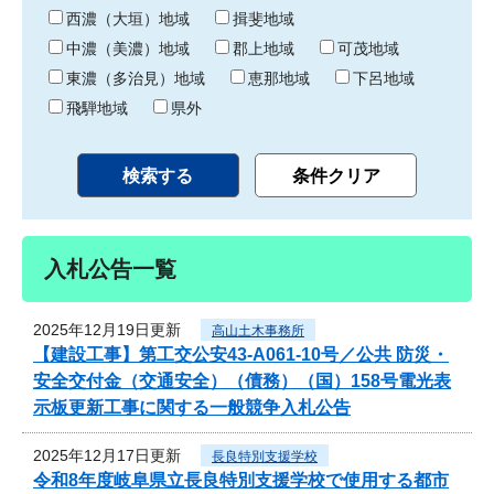
り
西濃（大垣）地域
揖斐地域
中濃（美濃）地域
郡上地域
可茂地域
東濃（多治見）地域
恵那地域
下呂地域
飛騨地域
県外
入札公告一覧
2025年12月19日更新
高山土木事務所
【建設工事】第工交公安43-A061-10号／公共 防災・
安全交付金（交通安全）（債務）（国）158号電光表
示板更新工事に関する一般競争入札公告
2025年12月17日更新
長良特別支援学校
令和8年度岐阜県立長良特別支援学校で使用する都市