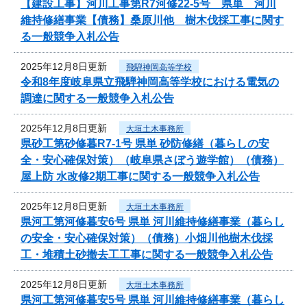
【建設工事】河川工事第R7河修22-5号 県単 河川
維持修繕事業【債務】桑原川他 樹木伐採工事に関す
る一般競争入札公告
2025年12月8日更新
飛騨神岡高等学校
令和8年度岐阜県立飛騨神岡高等学校における電気の
調達に関する一般競争入札公告
2025年12月8日更新
大垣土木事務所
県砂工第砂修暮R7-1号 県単 砂防修繕（暮らしの安
全・安心確保対策）（岐阜県さぼう遊学館）（債務）
屋上防 水改修2期工事に関する一般競争入札公告
2025年12月8日更新
大垣土木事務所
県河工第河修暮安6号 県単 河川維持修繕事業（暮らし
の安全・安心確保対策）（債務）小畑川他樹木伐採
工・堆積土砂撤去工工事に関する一般競争入札公告
2025年12月8日更新
大垣土木事務所
県河工第河修暮安5号 県単 河川維持修繕事業（暮らし