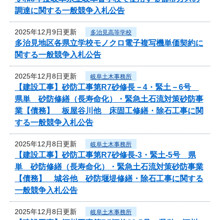
調達に関する一般競争入札公告
2025年12月9日更新
多治見高等学校
多治見地区各県立学校モノクロ電子複写機単価契約に
関する一般競争入札公告
2025年12月8日更新
岐阜土木事務所
【建設工事】砂防工事第R7砂修長－4・緊土－6号
県単 砂防修繕（長寿命化）・緊急土石流対策砂防事
業【債務】 板屋谷川他 床固工修繕・除石工事に関
する一般競争入札公告
2025年12月8日更新
岐阜土木事務所
【建設工事】砂防工事第R7砂修長-3・緊土-5号 県
単 砂防修繕（長寿命化）・緊急土石流対策砂防事業
【債務】 城谷他 砂防堰堤修繕・除石工事に関する
一般競争入札公告
2025年12月8日更新
岐阜土木事務所