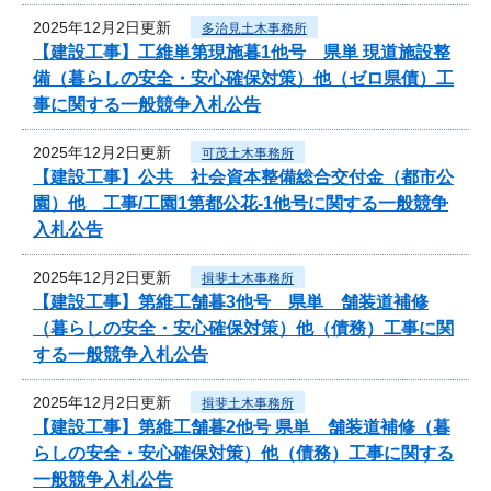
2025年12月2日更新
多治見土木事務所
【建設工事】工維単第現施暮1他号 県単 現道施設整
備（暮らしの安全・安心確保対策）他（ゼロ県債）工
事に関する一般競争入札公告
2025年12月2日更新
可茂土木事務所
【建設工事】公共 社会資本整備総合交付金（都市公
園）他 工事/工園1第都公花-1他号に関する一般競争
入札公告
2025年12月2日更新
揖斐土木事務所
【建設工事】第維工舗暮3他号 県単 舗装道補修
（暮らしの安全・安心確保対策）他（債務）工事に関
する一般競争入札公告
2025年12月2日更新
揖斐土木事務所
【建設工事】第維工舗暮2他号 県単 舗装道補修（暮
らしの安全・安心確保対策）他（債務）工事に関する
一般競争入札公告