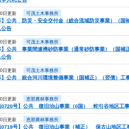
10日更新
可茂土木事務所
】公共 防災・安全交付金（総合流域防災事業）（国補正
札公告
10日更新
可茂土木事務所
】公共 事業間連携砂防事業（通常砂防事業）（国補正）（
札公告
10日更新
可茂土木事務所
】公共 統合河川環境整備事業（国補正）（翌債）工事/工
10日更新
恵那農林事務所
0720号】公共 復旧治山事業（0国） 蛇引谷地区工
10日更新
恵那農林事務所
第0719号】公共 復旧治山事業（補正） 保古山地区