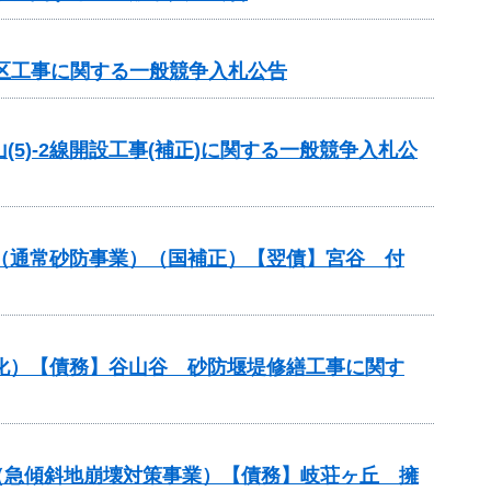
地区工事に関する一般競争入札公告
(5)-2線開設工事(補正)に関する一般競争入札公
金（通常砂防事業）（国補正）【翌債】宮谷 付
命化）【債務】谷山谷 砂防堰堤修繕工事に関す
金（急傾斜地崩壊対策事業）【債務】岐荘ヶ丘 擁