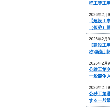
壁工等工
2026年2月
【建設工事
（仮称）
2026年2月
【建設工事
称)新藍川
2026年2月
公維工第交
一般競争
2026年2月
公砂工第通
する一般