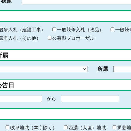
ド検索
検
索
す
る
キ
競争入札（建設工事）
一般競争入札（物品）
一般競
ー
競争入札（その他）
公募型プロポーザル
ワ
ー
所属
ド
を
所属
入
力
公告日
から
期
間
の
終
わ
岐阜地域（本庁除く）
西濃（大垣）地域
揖斐