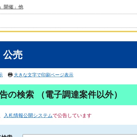
』開催」他
・公売
示
大きな文字で印刷ページ表示
告の検索 （電子調達案件以外）
、
入札情報公開システム
で公告しています