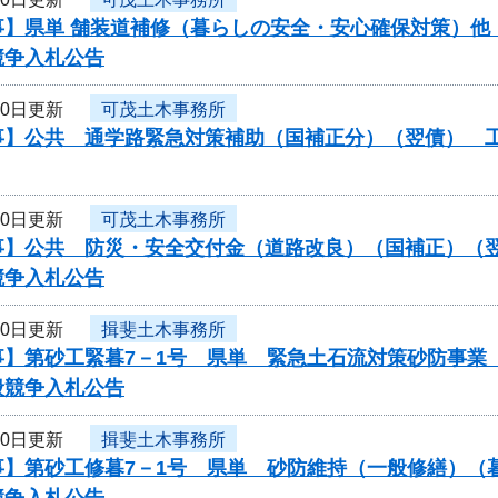
】県単 舗装道補修（暮らしの安全・安心確保対策）他（
競争入札公告
10日更新
可茂土木事務所
】公共 通学路緊急対策補助（国補正分）（翌債） 工事
10日更新
可茂土木事務所
】公共 防災・安全交付金（道路改良）（国補正）（翌債）
競争入札公告
10日更新
揖斐土木事務所
事】第砂工緊暮7－1号 県単 緊急土石流対策砂防事業
般競争入札公告
10日更新
揖斐土木事務所
事】第砂工修暮7－1号 県単 砂防維持（一般修繕）（
競争入札公告