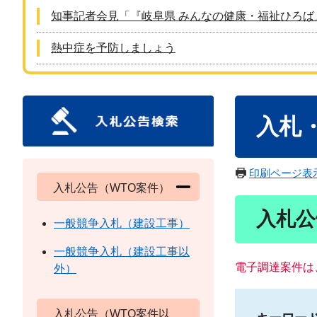
知事記者会見「『岐阜県 みんなの健康・福祉ひろば
熱中症を予防しましょう
本
入札
文
印刷ページ表
入札公告（WTO案件）
入札公
一般競争入札（建設工事）
一般競争入札（建設工事以
電子調達案件は
外）
入札公告（WTO案件以