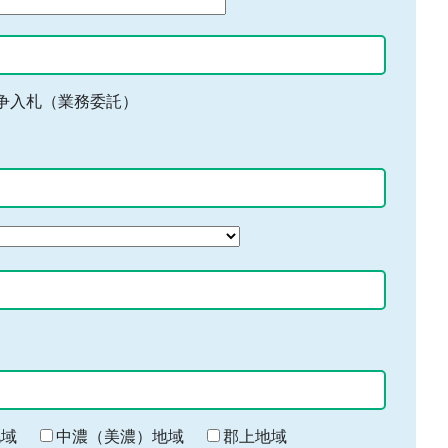
争入札（業務委託）
地域
中濃（美濃）地域
郡上地域