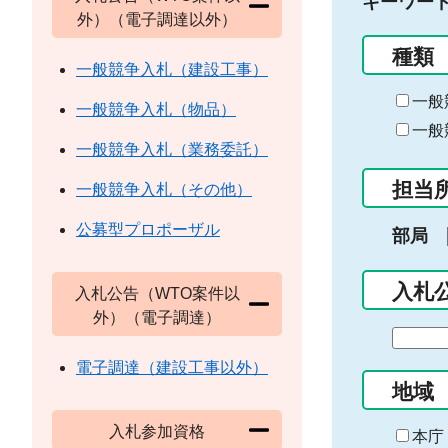
キーワー
外）（電子調達以外）
種類
一般競争入札（建設工事）
一般
一般競争入札（物品）
一般
一般競争入札（業務委託）
担当
一般競争入札（その他）
公募型プロポーザル
部局
入札
入札公告（WTO案件以
外）（電子調達）
期
間
電子調達（建設工事以外）
の
地域
始
入札参加資格
ま
本庁