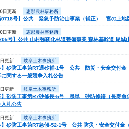
10日更新
恵那農林事務所
第0718号】公共 緊急予防治山事業（補正） 宮の上
10日更新
恵那農林事務所
705号】公共 山村強靭化林道整備事業 森林基幹道 尾城山
9日更新
岐阜土木事務所
事】砂防工事第R7通砂補-1号 公共 防災・安全交付
事に関する一般競争入札公告
9日更新
岐阜土木事務所
事】砂防工事第R7砂修長-5号 県単 砂防修繕（長寿
争入札公告
9日更新
岐阜土木事務所
】砂防工事第R7急傾-52-1号 公共 防災・安全交付