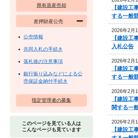
県有資産売却
【建設工事
する一般
差押財産公売
2026年2月
公売情報
【建設工事
入札公告
共同入札の手続き
2026年2月
落札後の注意事項
【建設工事
銀行振り込みなどによる公
する一般
売保証金納付手続き
2026年2月
【建設工
指定管理者の募集
関する一
2026年2月
このページを見ている人は
【建設工
こんなページも見ています
する一般