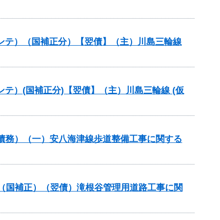
路メンテ）（国補正分）【翌債】（主）川島三輪線
メンテ）(国補正分)【翌債】（主）川島三輪線 (仮
）（債務）（一）安八海津線歩道整備工事に関する
業）（国補正）（翌債）滝根谷管理用道路工事に関