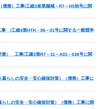
債務）工事/工維3単第舗補－R7－H5他号に関
 /工維4第HTH－06－01号に関する一般競争
 工事/工建2第R7－31－A01－036号に関
（暮らしの安全・安心確保対策）（債務）工事に
暮らしの安全・安心確保対策）（債務）工事に関