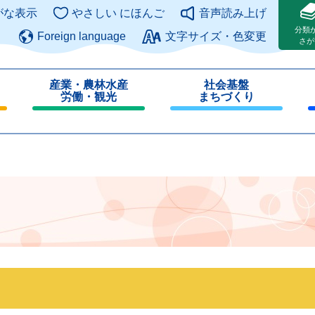
このページの本文へ
がな表示
やさしい にほんご
音声読み上げ
分類
Foreign language
文字サイズ・色変更
さが
産業・農林水産
社会基盤
労働・観光
まちづくり
閉
閉
じ
じ
る
る