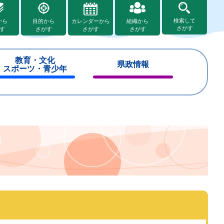
検索して
から
目的から
カレンダーから
組織から
さがす
す
さがす
さがす
さがす
教育・文化
県政情報
スポーツ・青少年
閉
閉
じ
じ
る
る