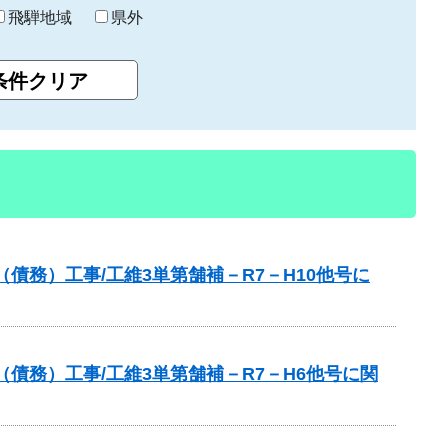
飛騨地域
県外
債務）工事/工維3単第舗補－R7－H10他号に
債務）工事/工維3単第舗補－R7－H6他号に関