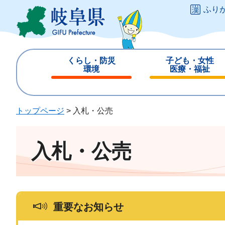
ペ
メ
ふり
ー
ニ
ジ
ュ
の
ー
先
を
くらし・防災
子ども・女性
頭
飛
環境
医療・福祉
で
ば
閉
閉
す
し
じ
じ
。
て
る
る
トップページ
>
入札・公売
本
文
へ
入札・公売
重要なお知らせ