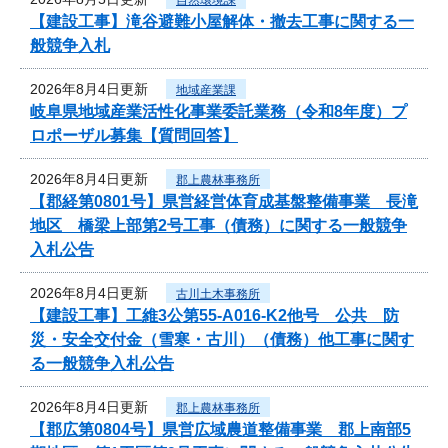
【建設工事】滝谷避難小屋解体・撤去工事に関する一
般競争入札
2026年8月4日更新
地域産業課
岐阜県地域産業活性化事業委託業務（令和8年度）プ
ロポーザル募集【質問回答】
2026年8月4日更新
郡上農林事務所
【郡経第0801号】県営経営体育成基盤整備事業 長滝
地区 橋梁上部第2号工事（債務）に関する一般競争
入札公告
2026年8月4日更新
古川土木事務所
【建設工事】工維3公第55-A016-K2他号 公共 防
災・安全交付金（雪寒・古川）（債務）他工事に関す
る一般競争入札公告
2026年8月4日更新
郡上農林事務所
【郡広第0804号】県営広域農道整備事業 郡上南部5