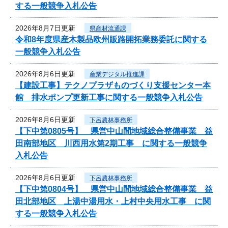
する一般競争入札公告
2026年8月7日更新
県産材流通課
令和8年度県産木製品欧州販路開拓業務委託に関する
一般競争入札公告
2026年8月6日更新
産業デジタル推進課
【建設工事】テクノプラザものづくり支援センター本
館 排水ポンプ更新工事に関する一般競争入札公告
2026年8月6日更新
下呂農林事務所
【下中第0805号】 県営中山間地域総合整備事業 益
田南部地区 川西用水第2期工事 に関する一般競争
入札公告
2026年8月6日更新
下呂農林事務所
【下中第0804号】 県営中山間地域総合整備事業 益
田北部地区 上湯中湯用水・上村中央用水工事 に関
する一般競争入札公告