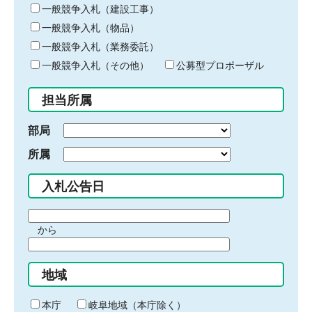
キ
一般競争入札（建設工事）
ー
一般競争入札（物品）
ワ
一般競争入札（業務委託）
ー
ド
一般競争入札（その他）
公募型プロポーザル
を
入
担当所属
力
部局
所属
入札公告日
期
から
間
期
の
間
始
地域
の
ま
終
り
わ
本庁
岐阜地域（本庁除く）