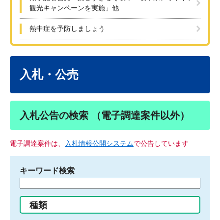
観光キャンペーンを実施」他
熱中症を予防しましょう
本
文
入札・公売
入札公告の検索 （電子調達案件以外）
電子調達案件は、
入札情報公開システム
で公告しています
キーワード検索
検
索
す
種類
る