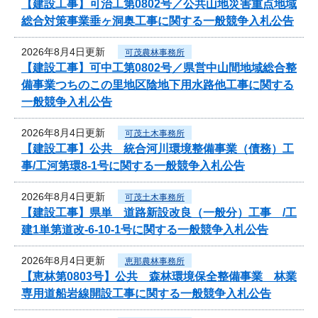
【建設工事】可治工第0802号／公共山地災害重点地域
総合対策事業垂ヶ洞奥工事に関する一般競争入札公告
2026年8月4日更新
可茂農林事務所
【建設工事】可中工第0802号／県営中山間地域総合整
備事業つちのこの里地区陰地下用水路他工事に関する
一般競争入札公告
2026年8月4日更新
可茂土木事務所
【建設工事】公共 統合河川環境整備事業（債務）工
事/工河第環8-1号に関する一般競争入札公告
2026年8月4日更新
可茂土木事務所
【建設工事】県単 道路新設改良（一般分）工事 /工
建1単第道改-6-10-1号に関する一般競争入札公告
2026年8月4日更新
恵那農林事務所
【恵林第0803号】公共 森林環境保全整備事業 林業
専用道船岩線開設工事に関する一般競争入札公告