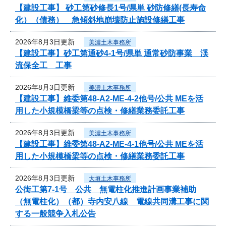
【建設工事】 砂工第砂修長1号/県単 砂防修繕(長寿命
化）（債務） 急傾斜地崩壊防止施設修繕工事
2026年8月3日更新
美濃土木事務所
【建設工事】砂工第通砂4-1号/県単 通常砂防事業 渓
流保全工 工事
2026年8月3日更新
美濃土木事務所
【建設工事】維委第48-A2-ME-4-2他号/公共 MEを活
用した小規模橋梁等の点検・修繕業務委託工事
2026年8月3日更新
美濃土木事務所
【建設工事】維委第48-A2-ME-4-1他号/公共 MEを活
用した小規模橋梁等の点検・修繕業務委託工事
2026年8月3日更新
大垣土木事務所
公街工第7-1号 公共 無電柱化推進計画事業補助
（無電柱化）（都）寺内安八線 電線共同溝工事に関
する一般競争入札公告