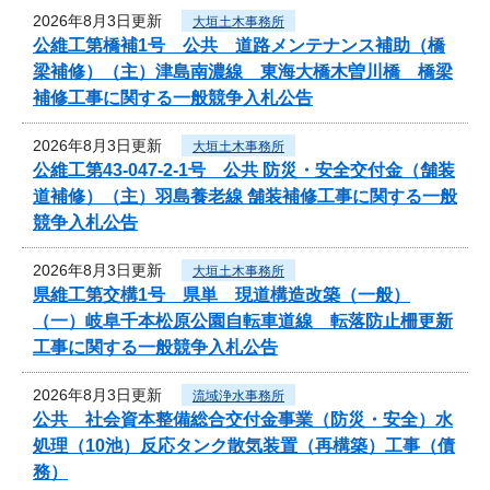
2026年8月3日更新
大垣土木事務所
公維工第橋補1号 公共 道路メンテナンス補助（橋
梁補修）（主）津島南濃線 東海大橋木曽川橋 橋梁
補修工事に関する一般競争入札公告
2026年8月3日更新
大垣土木事務所
公維工第43-047-2-1号 公共 防災・安全交付金（舗装
道補修）（主）羽島養老線 舗装補修工事に関する一般
競争入札公告
2026年8月3日更新
大垣土木事務所
県維工第交構1号 県単 現道構造改築（一般）
（一）岐阜千本松原公園自転車道線 転落防止柵更新
工事に関する一般競争入札公告
2026年8月3日更新
流域浄水事務所
公共 社会資本整備総合交付金事業（防災・安全）水
処理（10池）反応タンク散気装置（再構築）工事（債
務）