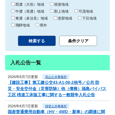
り
西濃（大垣）地域
揖斐地域
中濃（美濃）地域
郡上地域
可茂地域
東濃（多治見）地域
恵那地域
下呂地域
飛騨地域
県外
入札公告一覧
2026年8月7日更新
高山土木事務所
【建設工事】第工建公交43-A1-06-2他号／公共 防
災・安全交付金（災害防除）他（債務）福島バイパス
工区 桟道工床版工事に関する一般競争入札公告
2026年8月7日更新
揖斐土木事務所
国産普通乗用自動車（HV・4WD・新車）の調達に関