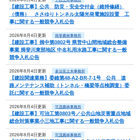
【建設工事】公共 防災・安全交付金（維持修繕）
（債務） ささゆりトンネル太陽光発電施設設置 工
事に関する一般競争入札公告
2026年8月4日更新
揖斐農林事務所
【建設工事】揖中第0802号 県営中山間地域総合整備
事業 揖斐川東部地区 中名礼用水路工事に関する一般
競争入札公告
2026年8月4日更新
多治見土木事務所
【建設関連業務】委維第48-A2-BR-7-1号 公共 道
路メンテナンス補助（トンネル・橋梁等点検調査）委
託に関する一般競争入札公告
2026年8月4日更新
可茂農林事務所
【建設工事】可治工第0803号／公共山地災害重点地域
総合対策事業小三地工事に関する一般競争入札公告
2026年8月4日更新
可茂農林事務所