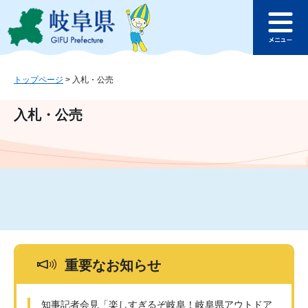
ペ
メ
このページの本文へ
ー
ニ
メ
ジ
ュ
ニ
の
ー
ュ
先
を
ー
頭
飛
トップページ
>
入札・公売
で
ば
す
し
入札・公売
。
て
本
文
へ
重要なお知らせ
知事記者会見「楽しすぎるぞ岐阜！岐阜県アウトドア