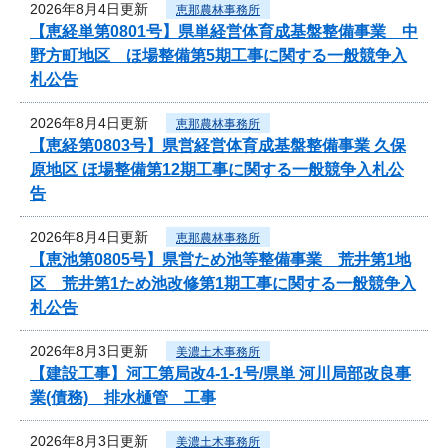
2026年8月4日更新
恵那農林事務所
【恵経単第0801号】県単経営体育成基盤整備事業 中
野方町地区 ほ場整備第5期工事に関する一般競争入
札公告
2026年8月4日更新
恵那農林事務所
【恵経第0803号】県営経営体育成基盤整備事業 久保
原地区 ほ場整備第12期工事に関する一般競争入札公
告
2026年8月4日更新
恵那農林事務所
【恵池第0805号】県営ため池等整備事業 荒井第1地
区 荒井第1ため池改修第1期工事に関する一般競争入
札公告
2026年8月3日更新
美濃土木事務所
【建設工事】河工第局改4-1-1号/県単 河川局部改良事
業(債務) 排水樋管 工事
2026年8月3日更新
美濃土木事務所