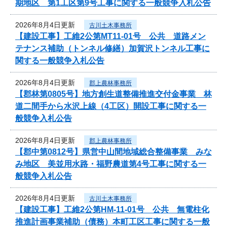
期地区 第1工区第9号工事に関する一般競争入札公告
2026年8月4日更新
古川土木事務所
【建設工事】工維2公第MT11-01号 公共 道路メン
テナンス補助（トンネル修繕）加賀沢トンネル工事に
関する一般競争入札公告
2026年8月4日更新
郡上農林事務所
【郡林第0805号】地方創生道整備推進交付金事業 林
道二間手から水沢上線（4工区）開設工事に関する一
般競争入札公告
2026年8月4日更新
郡上農林事務所
【郡中第0812号】県営中山間地域総合整備事業 みな
み地区 美並用水路・福野農道第4号工事に関する一
般競争入札公告
2026年8月4日更新
古川土木事務所
【建設工事】工維2公第HM-11-01号 公共 無電柱化
推進計画事業補助（債務）本町工区工事に関する一般