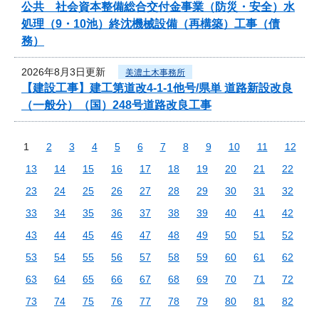
公共 社会資本整備総合交付金事業（防災・安全）水
処理（9・10池）終沈機械設備（再構築）工事（債
務）
2026年8月3日更新
美濃土木事務所
【建設工事】建工第道改4-1-1他号/県単 道路新設改良
（一般分）（国）248号道路改良工事
1
2
3
4
5
6
7
8
9
10
11
12
13
14
15
16
17
18
19
20
21
22
23
24
25
26
27
28
29
30
31
32
33
34
35
36
37
38
39
40
41
42
43
44
45
46
47
48
49
50
51
52
53
54
55
56
57
58
59
60
61
62
63
64
65
66
67
68
69
70
71
72
73
74
75
76
77
78
79
80
81
82