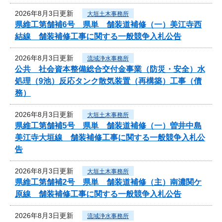
2026年8月3日更新
大垣土木事務所
県維工第舗補6号 県単 舗装道補修（一）美江寺西
結線 舗装補修工事に関する一般競争入札公告
2026年8月3日更新
流域浄水事務所
公共 社会資本整備総合交付金事業（防災・安全）水
処理（9池）反応タンク散気装置（再構築）工事（債
務）
2026年8月3日更新
大垣土木事務所
県維工第舗補5号 県単 舗装道補修（一）曽井中島
美江寺大垣線 舗装補修工事に関する一般競争入札公
告
2026年8月3日更新
大垣土木事務所
県維工第舗補2号 県単 舗装道補修（主）南濃関ケ
原線 舗装補修工事に関する一般競争入札公告
2026年8月3日更新
流域浄水事務所