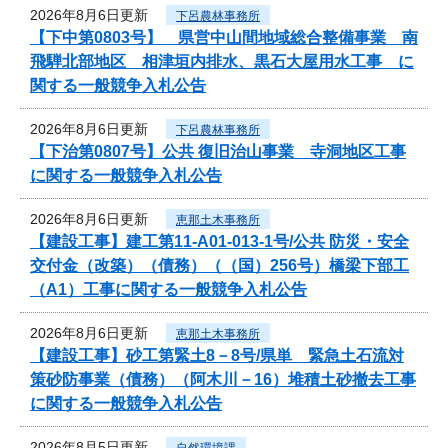
2026年8月6日更新
下呂農林事務所
【下中第0803号】 県営中山間地域総合整備事業 南
飛騨北部地区 相津垣内排水、黒石大屋用水工事 に
関する一般競争入札公告
2026年8月6日更新
下呂農林事務所
【下治第0807号】公共 復旧治山事業 寺洞地区工事
に関する一般競争入札公告
2026年8月6日更新
恵那土木事務所
【建設工事】建工第11-A01-013-1号/公共 防災・安全
交付金（改築）（債務）（（国）256号）橋梁下部工
（A1）工事に関する一般競争入札公告
2026年8月6日更新
恵那土木事務所
【建設工事】砂工第緊土8－8号/県単 緊急土石流対
策砂防事業（債務）（阿木川－16）堆積土砂撤去工事
に関する一般競争入札公告
2026年8月5日更新
自然環境課