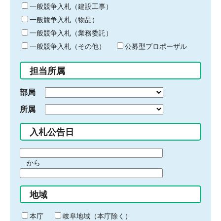
キ
一般競争入札（建設工事）
ー
一般競争入札（物品）
ワ
一般競争入札（業務委託）
ー
ド
一般競争入札（その他）
公募型プロポーザル
を
入
担当所属
力
部局
所属
入札公告日
期
から
間
期
の
間
始
地域
の
ま
終
り
わ
本庁
岐阜地域（本庁除く）