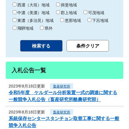
り
西濃（大垣）地域
揖斐地域
中濃（美濃）地域
郡上地域
可茂地域
東濃（多治見）地域
恵那地域
下呂地域
飛騨地域
県外
入札公告一覧
2023年8月18日更新
畜産研究所
令和5年度 ケルダール分析装置一式の調達に関する
一般競争入札公告（畜産研究所酪農研究部）
2023年8月18日更新
畜産研究所
系統保存センタースタンチョン取替工事に関する一般
競争入札公告