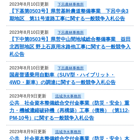
2023年8月10日更新
下呂農林事務所
【下基第0503号】県営基幹農道整備事業 下呂中央3
期地区 第11号道路工事に関する一般競争入札公告
2023年8月10日更新
下呂農林事務所
【下中第0503号】県営中山間地域総合整備事業 益田
北西部地区 野上石原用水路他工事に関する一般競争入
札公告
2023年8月10日更新
下呂農林事務所
国産普通乗用自動車（SUV型・ハイブリット・
4WD・新車）の調達に関する一般競争入札公告
2023年8月9日更新
流域浄水事務所
公共 社会資本整備総合交付金事業（防災・安全）重
力・機械濃縮破砕機（再構築）工事（債務）（第112-
PM-10号）に関する一般競争入札公告
2023年8月9日更新
流域浄水事務所
公共 社会資本整備総合交付金事業（防災・安全）木