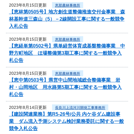
2023年8月15日更新
恵那農林事務所
【恵林第0505号】地方創生道整備推進交付金事業 森
林基幹道三森山（5）－2線開設工事に関する一般競争
入札公告
2023年8月15日更新
恵那農林事務所
【恵経単第0502号】県単経営体育成基盤整備事業 中
野方町地区 ほ場整備第3期工事に関する一般競争入
札公告
2023年8月15日更新
恵那農林事務所
【恵中第0503号】県営中山間地域総合整備事業 岩
村・山岡地区 用水路第5期工事に関する一般競争入
札公告
2023年8月14日更新
長良川上流河川開発工事事務所
【建設関連業務】第R5-26号/公共 内ケ谷ダム建設事
業 ダム流入予測システム検討業務委託に関する一般
競争入札公告