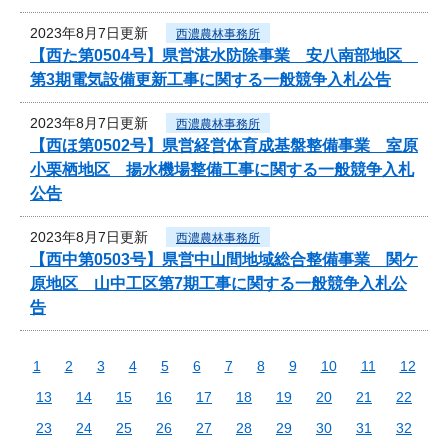
2023年8月7日更新
西濃農林事務所
【西た第0504号】県営湛水防除事業 安八南部地区
第3期電気設備更新工事に関する一般競争入札公告
2023年8月7日更新
西濃農林事務所
【西ほ第0502号】県営経営体育成基盤整備事業 室原
小栗栖地区 揚水機場整備工事に関する一般競争入札
公告
2023年8月7日更新
西濃農林事務所
【西中第0503号】県営中山間地域総合整備事業 関ケ
原地区 山中工区第7期工事に関する一般競争入札公
告
1
2
3
4
5
6
7
8
9
10
11
12
13
14
15
16
17
18
19
20
21
22
23
24
25
26
27
28
29
30
31
32