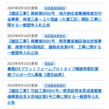
2023年8月16日更新
揖斐農林事務所
【建設工事】揖林第0502号 地方創生道整備推進交付
金事業 林道三倉～上ケ流線（久瀬工区）開設 工事に
関する一般競争入札公告
2023年8月16日更新
揖斐農林事務所
【建設工事】揖農第0501号 県営農道施設強化対策事
業 揖斐中部4期地区 舗装改良第4号 工事に関する
一般競争入札公告
2023年8月15日更新
農政課
農業DXプラットフォームプロトタイプ構築等委託業
務プロポーザル募集【選定結果】
2023年8月15日更新
可茂農林事務所
【建設工事】可経工第0501号／県営経営体育成基盤整
備事業佐見大寺地区第1号工事に関する一般競争入札
公告