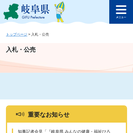
ペ
メ
このページの本文へ
ー
ニ
メ
ジ
ュ
ニ
の
ー
ュ
先
を
ー
頭
飛
トップページ
>
入札・公売
で
ば
す
し
入札・公売
。
て
本
文
へ
重要なお知らせ
知事記者会見「『岐阜県 みんなの健康・福祉ひろ