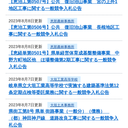
【恵治工第0507号】公共 復旧治山事業 宮の上外1
地区工事に関する一般競争入札公告
2023年8月8日更新
恵那農林事務所
【恵治工第0506号】公共 復旧治山事業 長根地区工
事に関する一般競争入札公告
2023年8月8日更新
恵那農林事務所
【恵経単第0501号】県単経営体育成基盤整備事業 中
野方町地区他 ほ場整備第2期工事に関する一般競争
入札公告
2023年8月7日更新
大垣工業高等学校
岐阜県立大垣工業高等学校で実施する建築基準法第12
条定期点検等委託業務に関する一般競争入札公告
2023年8月7日更新
大垣土木事務所
県街工第8号 県単 街路事業（一般分）（債務）
（都）神田神戸線 道路改良工事に関する一般競争入
札公告