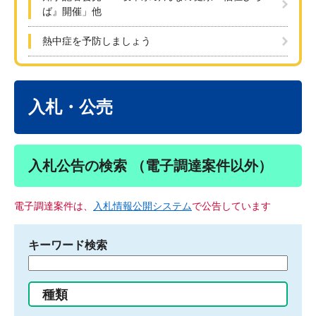
ば』開催」他
熱中症を予防しましょう
本
文
入札・公売
入札公告の検索 （電子調達案件以外）
電子調達案件は、
入札情報公開システム
で公告しています
キーワード検索
検
索
す
種類
る