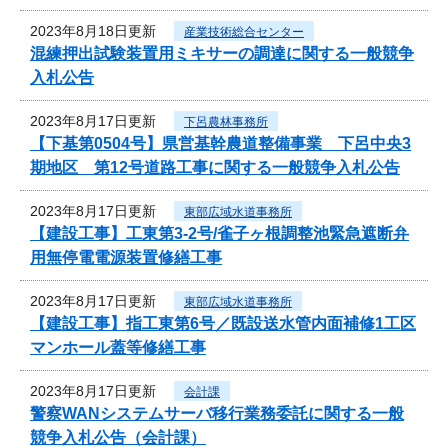
2023年8月18日更新
産業技術総合センター
混練押出試験装置用ミキサーの調達に関する一般競争
入札公告
2023年8月17日更新
下呂農林事務所
【下基第0504号】県営基幹農道整備事業 下呂中央3
期地区 第12号道路工事に関する一般競争入札公告
2023年8月17日更新
東部広域水道事務所
【建設工事】工東第3-2号/雀子ヶ根調整池緊急遮断弁
用無停電電源装置修繕工事
2023年8月17日更新
東部広域水道事務所
【建設工事】指工東第6号／既設送水管内面補修1工区
マンホール蓋等修繕工事
2023年8月17日更新
会計課
警察WANシステムサーバ移行業務委託に関する一般
競争入札公告（会計課）