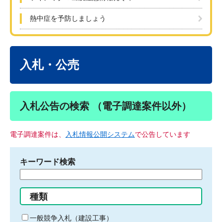
熱中症を予防しましょう
本
文
入札・公売
入札公告の検索 （電子調達案件以外）
電子調達案件は、
入札情報公開システム
で公告しています
キーワード検索
検
索
す
種類
る
キ
一般競争入札（建設工事）