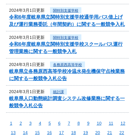
2024年3月1日更新
関特別支援学校
令和6年度岐阜県立関特別支援学校通学用バス借上げ
及び運行業務委託（年間契約）に関する一般競争入札
2024年3月1日更新
関特別支援学校
令和6年度岐阜県立関特別支援学校スクールバス運行
管理業務に関する一般競争入札
2024年3月1日更新
各務原西高等学校
岐阜県立各務原西高等学校冷温水発生機保守点検業務
に関する一般競争入札公告
2024年3月1日更新
統計課
岐阜県人口動態統計調査システム改修業務に関する一
般競争入札公告
1
2
3
4
5
6
7
8
9
10
11
12
13
14
15
16
17
18
19
20
21
22