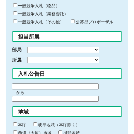
ー
一般競争入札（物品）
ワ
一般競争入札（業務委託）
ー
ド
一般競争入札（その他）
公募型プロポーザル
を
入
担当所属
力
部局
所属
入札公告日
期
から
間
期
の
間
始
地域
の
ま
終
り
わ
本庁
岐阜地域（本庁除く）
り
西濃（大垣）地域
揖斐地域