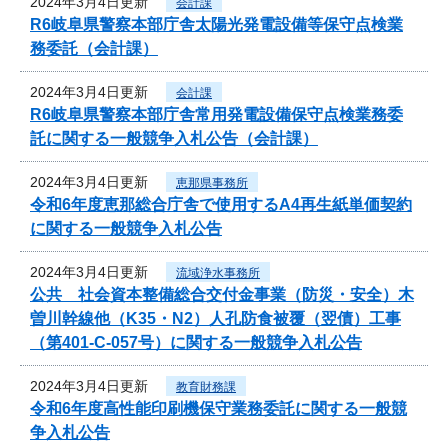
2024年3月4日更新
会計課
R6岐阜県警察本部庁舎太陽光発電設備等保守点検業
務委託（会計課）
2024年3月4日更新
会計課
R6岐阜県警察本部庁舎常用発電設備保守点検業務委
託に関する一般競争入札公告（会計課）
2024年3月4日更新
恵那県事務所
令和6年度恵那総合庁舎で使用するA4再生紙単価契約
に関する一般競争入札公告
2024年3月4日更新
流域浄水事務所
公共 社会資本整備総合交付金事業（防災・安全）木
曽川幹線他（K35・N2）人孔防食被覆（翌債）工事
（第401-C-057号）に関する一般競争入札公告
2024年3月4日更新
教育財務課
令和6年度高性能印刷機保守業務委託に関する一般競
争入札公告