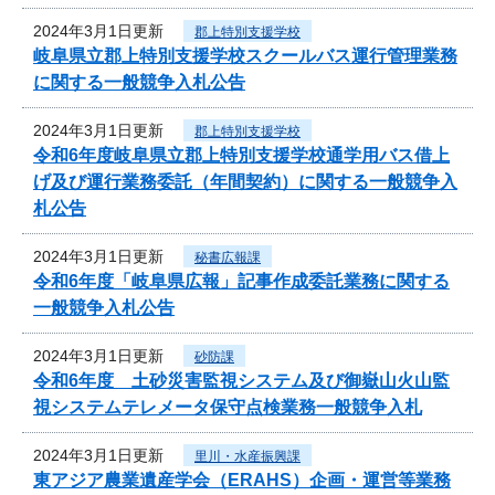
2024年3月1日更新
郡上特別支援学校
岐阜県立郡上特別支援学校スクールバス運行管理業務
に関する一般競争入札公告
2024年3月1日更新
郡上特別支援学校
令和6年度岐阜県立郡上特別支援学校通学用バス借上
げ及び運行業務委託（年間契約）に関する一般競争入
札公告
2024年3月1日更新
秘書広報課
令和6年度「岐阜県広報」記事作成委託業務に関する
一般競争入札公告
2024年3月1日更新
砂防課
令和6年度 土砂災害監視システム及び御嶽山火山監
視システムテレメータ保守点検業務一般競争入札
2024年3月1日更新
里川・水産振興課
東アジア農業遺産学会（ERAHS）企画・運営等業務