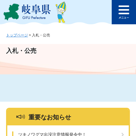
ペ
メ
このページの本文へ
ー
ニ
メ
ジ
ュ
ニ
の
ー
ュ
先
を
ー
頭
飛
トップページ
>
入札・公売
で
ば
す
し
入札・公売
。
て
本
文
へ
重要なお知らせ
ツキノワグマ出没注意情報発令中！