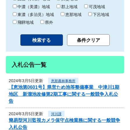
中濃（美濃）地域
郡上地域
可茂地域
東濃（多治見）地域
恵那地域
下呂地域
飛騨地域
県外
入札公告一覧
2024年3月5日更新
恵那農林事務所
【恵池第0601号】県営ため池等整備事業 中津川1期
地区 新溜池改修第2期工事に関する一般競争入札公
告
2024年3月5日更新
河川課
簡易型河川監視カメラ保守点検業務に関する一般競争
入札公告