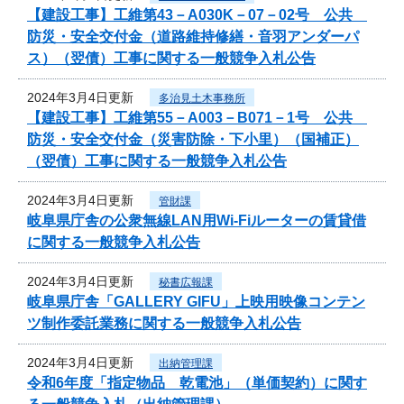
【建設工事】工維第43－A030K－07－02号 公共
防災・安全交付金（道路維持修繕・音羽アンダーパ
ス）（翌債）工事に関する一般競争入札公告
2024年3月4日更新
多治見土木事務所
【建設工事】工維第55－A003－B071－1号 公共
防災・安全交付金（災害防除・下小里）（国補正）
（翌債）工事に関する一般競争入札公告
2024年3月4日更新
管財課
岐阜県庁舎の公衆無線LAN用Wi-Fiルーターの賃貸借
に関する一般競争入札公告
2024年3月4日更新
秘書広報課
岐阜県庁舎「GALLERY GIFU」上映用映像コンテン
ツ制作委託業務に関する一般競争入札公告
2024年3月4日更新
出納管理課
令和6年度「指定物品 乾電池」（単価契約）に関す