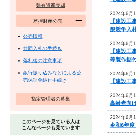
県有資産売却
2024年6月
【建設工
差押財産公売
般競争入
公売情報
2024年6月
共同入札の手続き
【建設工事
等製作据
落札後の注意事項
銀行振り込みなどによる公
2024年6月
売保証金納付手続き
【建設工事
2024年6月
指定管理者の募集
高齢者向
2024年6月
このページを見ている人は
令和6年
こんなページも見ています