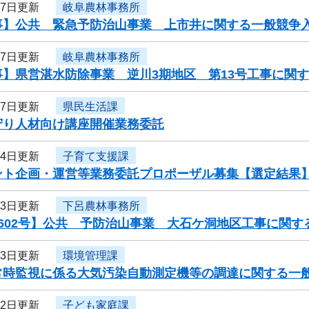
17日更新
岐阜農林事務所
事】公共 緊急予防治山事業 上市井に関する一般競争
17日更新
岐阜農林事務所
事】県営湛水防除事業 逆川3期地区 第13号工事に関
17日更新
県民生活課
守り人材向け講座開催業務委託
14日更新
子育て支援課
ント企画・運営等業務委託プロポーザル募集【選定結果
13日更新
下呂農林事務所
602号】公共 予防治山事業 大石ケ洞地区工事に関す
13日更新
環境管理課
常時監視に係る大気汚染自動測定機等の調達に関する一
12日更新
子ども家庭課