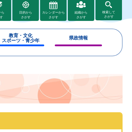
検索して
から
目的から
カレンダーから
組織から
さがす
す
さがす
さがす
さがす
教育・文化
県政情報
スポーツ・青少年
閉
閉
じ
じ
る
る