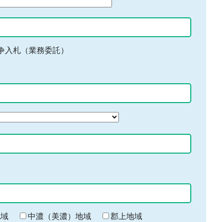
争入札（業務委託）
地域
中濃（美濃）地域
郡上地域