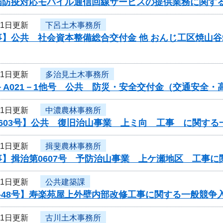
病防疫対応モバイル通信回線サービスの提供業務に関す
11日更新
下呂土木事務所
事】公共 社会資本整備総合交付金 他 おんじ工区焼山
11日更新
多治見土木事務所
－A021－1他号 公共 防災・安全交付金（交通安全
11日更新
中濃農林事務所
603号】公共 復旧治山事業 上ミ向 工事 に関する
11日更新
揖斐農林事務所
事】揖治第0607号 予防治山事業 上ケ瀬地区 工事
11日更新
公共建築課
-48号】寿楽苑屋上外壁内部改修工事に関する一般競争
11日更新
古川土木事務所