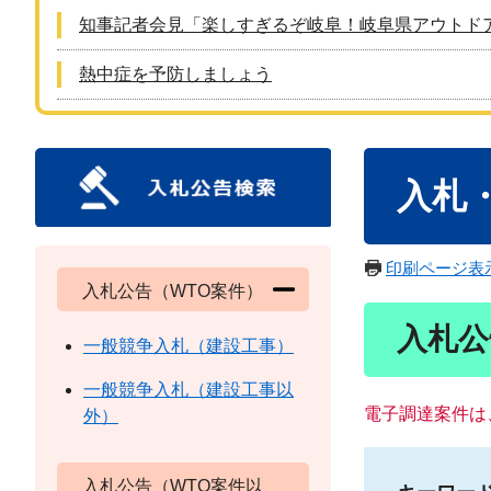
知事記者会見「楽しすぎるぞ岐阜！岐阜県アウトド
熱中症を予防しましょう
本
入札
文
印刷ページ表
入札公告（WTO案件）
入札公
一般競争入札（建設工事）
一般競争入札（建設工事以
電子調達案件は
外）
入札公告（WTO案件以