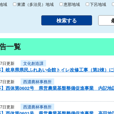
り
地域
東濃（多治見）地域
恵那地域
下呂地域
告一覧
17日更新
文化創造課
事】岐阜県県民ふれあい会館トイレ改修工事（第2棟）
17日更新
西濃農林事務所
】西体第0602号 県営農業基盤整備促進事業 内記地
17日更新
西濃農林事務所
】西体第0601号 県営農業基盤整備促進事業 高田地