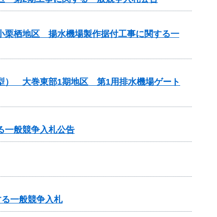
原小栗栖地区 揚水機場製作据付工事に関する一
型） 大巻東部1期地区 第1用排水機場ゲート
る一般競争入札公告
する一般競争入札