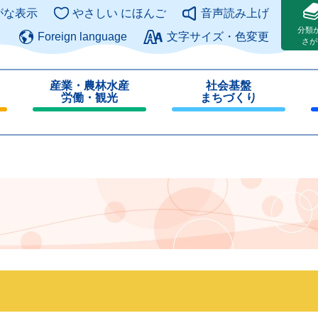
このページの本文へ
がな表示
やさしい にほんご
音声読み上げ
分類
Foreign language
文字サイズ・色変更
さが
産業・農林水産
社会基盤
労働・観光
まちづくり
閉
閉
じ
じ
る
る