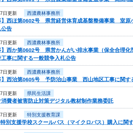
17日更新
西濃農林事務所
事】西ほ第0602号 県営経営体育成基盤整備事業 室
札公告
17日更新
西濃農林事務所
】西か第0602号 県営かんがい排水事業（保全合理化
付工事に関する一般競争入札公告
17日更新
西濃農林事務所
】西治第0605号 予防治山事業 西山地区工事に関す
17日更新
県民生活課
け消費者被害防止対策デジタル教材制作業務委託
17日更新
特別支援教育課
度 特別支援学校スクールバス（マイクロバス）購入に関