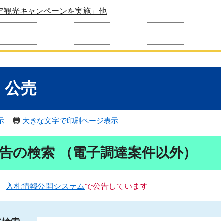
ア観光キャンペーンを実施」他
・公売
示
大きな文字で印刷ページ表示
告の検索 （電子調達案件以外）
、
入札情報公開システム
で公告しています