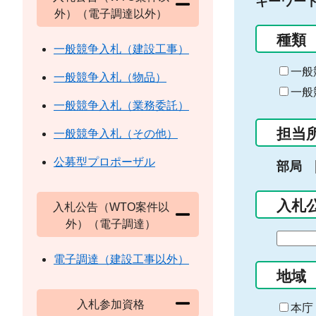
キーワー
外）（電子調達以外）
種類
一般競争入札（建設工事）
一般
一般競争入札（物品）
一般
一般競争入札（業務委託）
担当
一般競争入札（その他）
公募型プロポーザル
部局
入札
入札公告（WTO案件以
外）（電子調達）
期
間
電子調達（建設工事以外）
の
地域
始
入札参加資格
ま
本庁