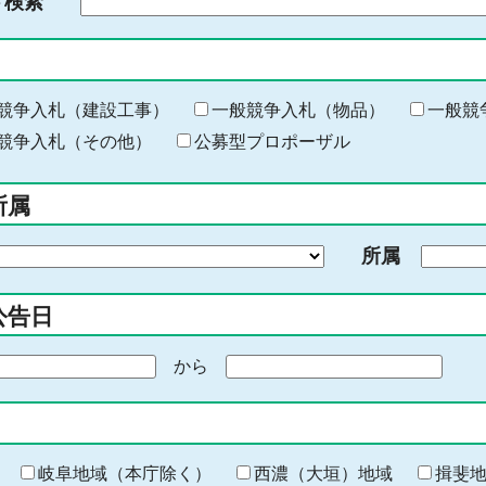
ド検索
検
索
す
る
キ
競争入札（建設工事）
一般競争入札（物品）
一般競
ー
競争入札（その他）
公募型プロポーザル
ワ
ー
所属
ド
を
所属
入
力
公告日
から
期
間
の
終
わ
岐阜地域（本庁除く）
西濃（大垣）地域
揖斐