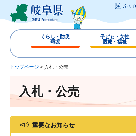
ペ
メ
ふり
ー
ニ
ジ
ュ
の
ー
先
を
くらし・防災
子ども・女性
頭
飛
環境
医療・福祉
で
ば
閉
閉
す
し
じ
じ
。
て
る
る
トップページ
>
入札・公売
本
文
へ
入札・公売
重要なお知らせ