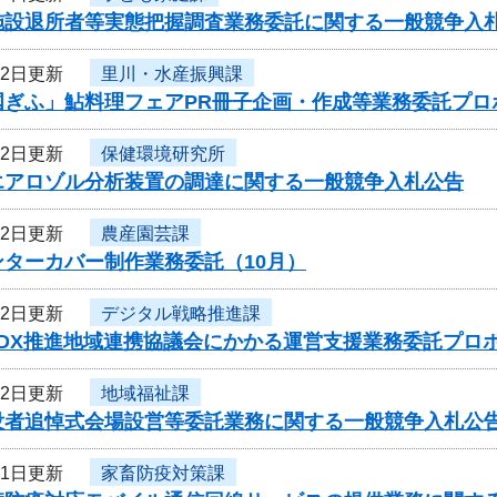
施設退所者等実態把握調査業務委託に関する一般競争入
12日更新
里川・水産振興課
国ぎふ」鮎料理フェアPR冊子企画・作成等業務委託プロ
12日更新
保健環境研究所
エアロゾル分析装置の調達に関する一般競争入札公告
12日更新
農産園芸課
ンターカバー制作業務委託（10月）
12日更新
デジタル戦略推進課
度DX推進地域連携協議会にかかる運営支援業務委託プロ
12日更新
地域福祉課
没者追悼式会場設営等委託業務に関する一般競争入札公
11日更新
家畜防疫対策課