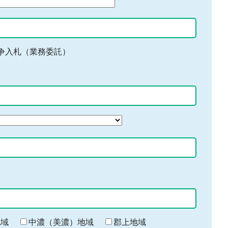
争入札（業務委託）
地域
中濃（美濃）地域
郡上地域