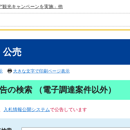
ア観光キャンペーンを実施」他
・公売
示
大きな文字で印刷ページ表示
告の検索 （電子調達案件以外）
、
入札情報公開システム
で公告しています