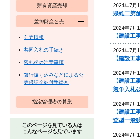
2024年7月
県有資産売却
県維工第
差押財産公売
2024年7月
【建設工事
公売情報
共同入札の手続き
2024年7月
【建設工
落札後の注意事項
2024年7月
銀行振り込みなどによる公
【建設工事
売保証金納付手続き
競争入札
指定管理者の募集
2024年7月
【建設工事
査型一般
このページを見ている人は
こんなページも見ています
2024年7月