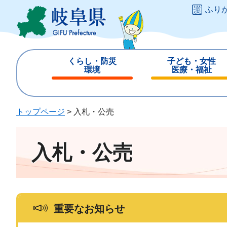
ペ
メ
ふり
ー
ニ
ジ
ュ
の
ー
先
を
くらし・防災
子ども・女性
頭
飛
環境
医療・福祉
で
ば
閉
閉
す
し
じ
じ
。
て
る
る
トップページ
>
入札・公売
本
文
へ
入札・公売
重要なお知らせ