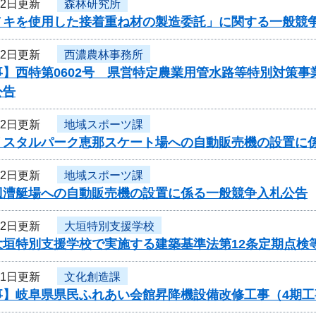
12日更新
森林研究所
ノキを使用した接着重ね材の製造委託」に関する一般競
12日更新
西濃農林事務所
事】西特第0602号 県営特定農業用管水路等特別対策
公告
12日更新
地域スポーツ課
リスタルパーク恵那スケート場への自動販売機の設置に
12日更新
地域スポーツ課
辺漕艇場への自動販売機の設置に係る一般競争入札公告
12日更新
大垣特別支援学校
大垣特別支援学校で実施する建築基準法第12条定期点検
11日更新
文化創造課
事】岐阜県県民ふれあい会館昇降機設備改修工事（4期