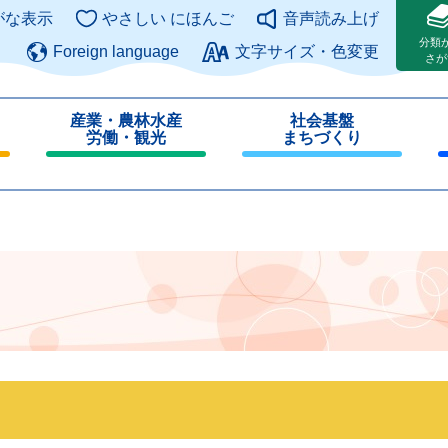
このページの本文へ
がな表示
やさしい にほんご
音声読み上げ
分類
Foreign language
文字サイズ・色変更
さが
産業・農林水産
社会基盤
労働・観光
まちづくり
閉
閉
じ
じ
る
る