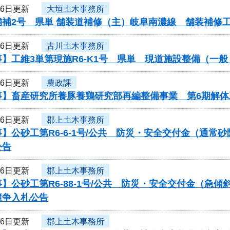
16日更新
大垣土木事務所
舗補2号 県単 舗装道補修（主）岐阜南濃線 舗装補修
16日更新
古川土木事務所
】工維3単第現施R6-K1号 県単 現道施設整備（一
16日更新
農政課
事】畜産研究所養豚養鶏研究部再編整備事業 第6期解
16日更新
郡上土木事務所
】公砂工第R6-6-1号/公共 防災・安全交付金（通
公告
16日更新
郡上土木事務所
】公砂工第R6-88-1号/公共 防災・安全交付金（急
競争入札公告
16日更新
郡上土木事務所