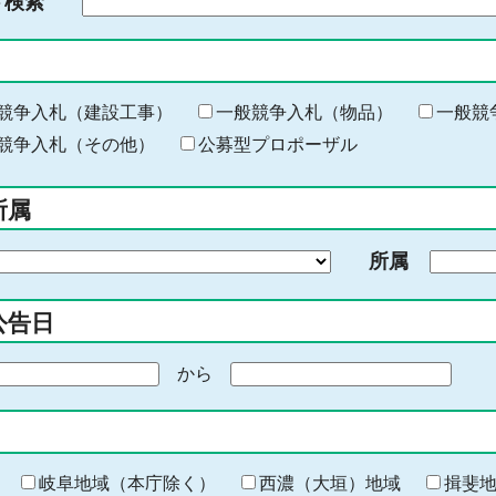
ド検索
検
索
す
る
キ
競争入札（建設工事）
一般競争入札（物品）
一般競
ー
競争入札（その他）
公募型プロポーザル
ワ
ー
所属
ド
を
所属
入
力
公告日
から
期
間
の
終
わ
岐阜地域（本庁除く）
西濃（大垣）地域
揖斐