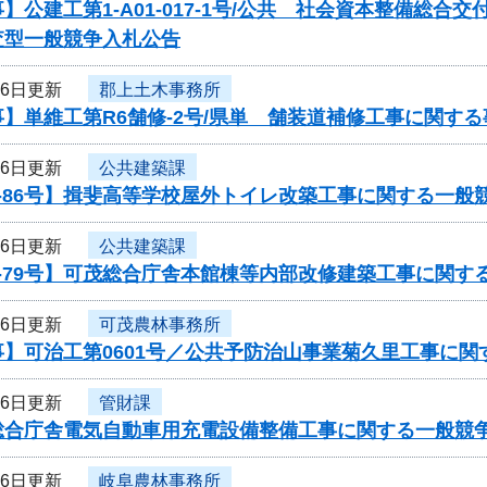
】公建工第1-A01-017-1号/公共 社会資本整備総
査型一般競争入札公告
16日更新
郡上土木事務所
】単維工第R6舗修-2号/県単 舗装道補修工事に関す
16日更新
公共建築課
-86号】揖斐高等学校屋外トイレ改築工事に関する一般
16日更新
公共建築課
-79号】可茂総合庁舎本館棟等内部改修建築工事に関す
16日更新
可茂農林事務所
事】可治工第0601号／公共予防治山事業菊久里工事に関
16日更新
管財課
総合庁舎電気自動車用充電設備整備工事に関する一般競
16日更新
岐阜農林事務所