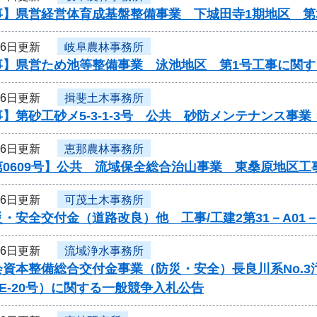
事】県営経営体育成基盤整備事業 下城田寺1期地区 第
16日更新
岐阜農林事務所
事】県営ため池等整備事業 泳池地区 第1号工事に関す
16日更新
揖斐土木事務所
】第砂工砂メ5-3-1-3号 公共 砂防メンテナンス事
16日更新
恵那農林事務所
第0609号】公共 流域保全総合治山事業 東桑原地区
16日更新
可茂土木事務所
・安全交付金（道路改良）他 工事/工建2第31－A01
16日更新
流域浄水事務所
会資本整備総合交付金事業（防災・安全）長良川系No.
-PE-20号）に関する一般競争入札公告