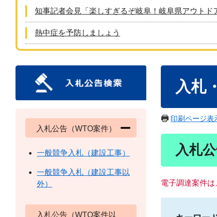
知事記者会見「楽しすぎるぞ岐阜！岐阜県アウトド
熱中症を予防しましょう
本
入札
文
印刷ページ表
入札公告（WTO案件）
入札公
一般競争入札（建設工事）
一般競争入札（建設工事以
電子調達案件は
外）
入札公告（WTO案件以