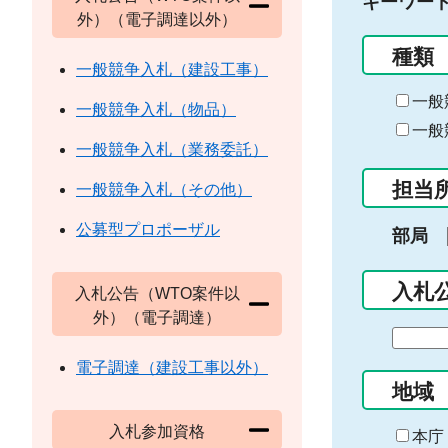
キーワー
外）（電子調達以外）
種類
一般競争入札（建設工事）
一般
一般競争入札（物品）
一般
一般競争入札（業務委託）
担当
一般競争入札（その他）
公募型プロポーザル
部局
入札
入札公告（WTO案件以
外）（電子調達）
期
間
電子調達（建設工事以外）
の
地域
始
入札参加資格
ま
本庁