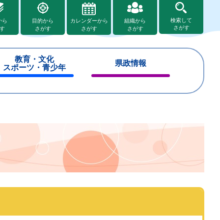
検索して
から
目的から
カレンダーから
組織から
さがす
す
さがす
さがす
さがす
教育・文化
県政情報
スポーツ・青少年
閉
閉
じ
じ
る
る