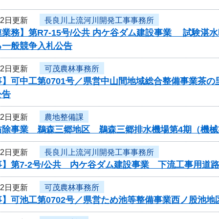
22日更新
長良川上流河川開発工事事務所
業務】第R7-15号/公共 内ケ谷ダム建設事業 試験
る一般競争入札公告
22日更新
可茂農林事務所
事】可中工第0701号／県営中山間地域総合整備事業茶
公告
22日更新
農地整備課
防除事業 鵜森三郷地区 鵜森三郷排水機場第4期（機
22日更新
長良川上流河川開発工事事務所
】第7-2号/公共 内ケ谷ダム建設事業 下流工事用道
22日更新
可茂農林事務所
事】可池工第0702号／県営ため池等整備事業西ノ股池