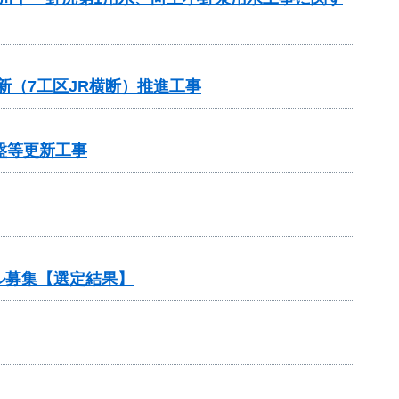
新（7工区JR横断）推進工事
盤等更新工事
ル募集【選定結果】