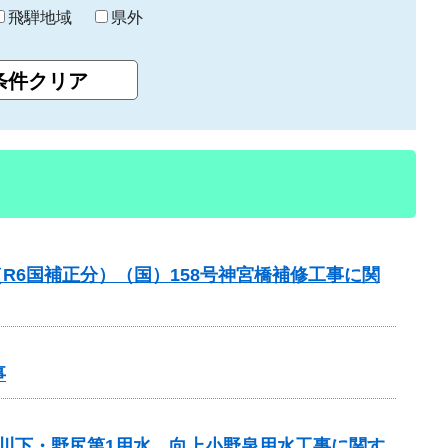
飛騨地域
県外
R6国補正分）（国）158号神宮橋補修工事に関
事
 川下・野尻第1用水、向上小野泉用水工事に関す