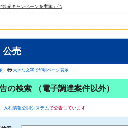
ア観光キャンペーンを実施」他
・公売
示
大きな文字で印刷ページ表示
告の検索 （電子調達案件以外）
、
入札情報公開システム
で公告しています