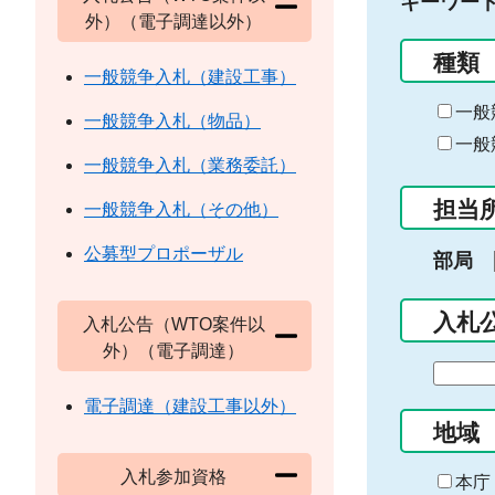
キーワー
外）（電子調達以外）
種類
一般競争入札（建設工事）
一般
一般競争入札（物品）
一般
一般競争入札（業務委託）
担当
一般競争入札（その他）
公募型プロポーザル
部局
入札
入札公告（WTO案件以
外）（電子調達）
期
間
電子調達（建設工事以外）
の
地域
始
入札参加資格
ま
本庁