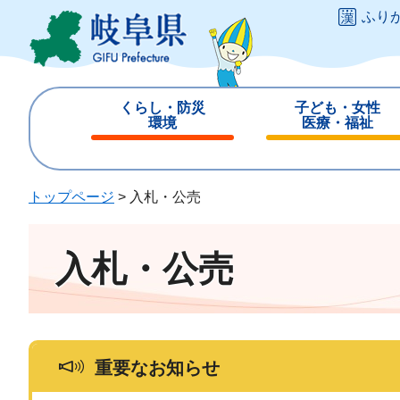
ペ
メ
ふり
ー
ニ
ジ
ュ
の
ー
先
を
くらし・防災
子ども・女性
頭
飛
環境
医療・福祉
で
ば
閉
閉
す
し
じ
じ
。
て
る
る
トップページ
>
入札・公売
本
文
へ
入札・公売
重要なお知らせ