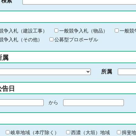
ド検索
検
索
す
る
キ
競争入札（建設工事）
一般競争入札（物品）
一般競
ー
競争入札（その他）
公募型プロポーザル
ワ
ー
所属
ド
を
所属
入
力
公告日
から
期
間
の
終
わ
岐阜地域（本庁除く）
西濃（大垣）地域
揖斐