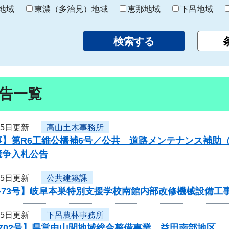
り
地域
東濃（多治見）地域
恵那地域
下呂地域
告一覧
25日更新
高山土木事務所
】第R6工維公橋補6号／公共 道路メンテナンス補助（
競争入札公告
25日更新
公共建築課
-73号】岐阜本巣特別支援学校南館内部改修機械設備工
25日更新
下呂農林事務所
0702号】県営中山間地域総合整備事業 益田南部地区