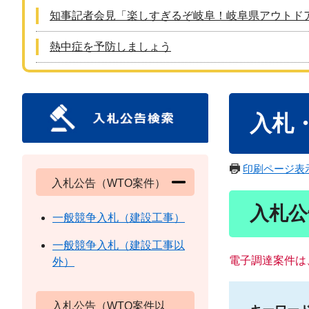
知事記者会見「楽しすぎるぞ岐阜！岐阜県アウトド
熱中症を予防しましょう
本
入札
文
印刷ページ表
入札公告（WTO案件）
入札公
一般競争入札（建設工事）
一般競争入札（建設工事以
電子調達案件は
外）
入札公告（WTO案件以