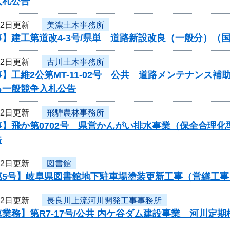
入札公告
22日更新
美濃土木事務所
】建工第道改4-3号/県単 道路新設改良（一般分）（国
22日更新
古川土木事務所
】工維2公第MT-11-02号 公共 道路メンテナンス
る一般競争入札公告
22日更新
飛騨農林事務所
事】飛か第0702号 県営かんがい排水事業（保全合理
告
22日更新
図書館
第5号】岐阜県図書館地下駐車場塗装更新工事（営繕工
22日更新
長良川上流河川開発工事事務所
業務】第R7-17号/公共 内ケ谷ダム建設事業 河川定