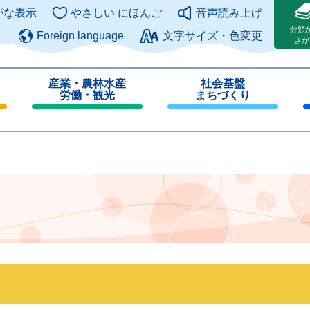
このページの本文へ
がな表示
やさしい にほんご
音声読み上げ
分類
Foreign language
文字サイズ・色変更
さが
産業・農林水産
社会基盤
労働・観光
まちづくり
閉
閉
じ
じ
る
る