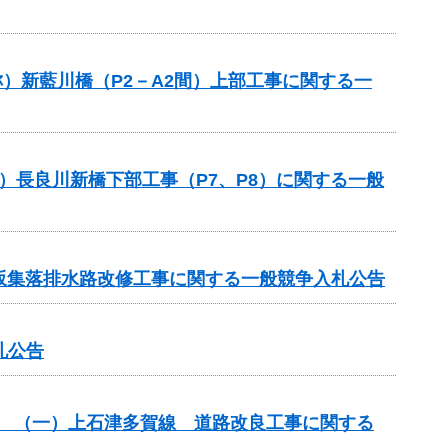
称）新藍川橋（P2－A2間）上部工事に関する一
）長良川新橋下部工事（P7、P8）に関する一般
 北坂集落排水路改修工事に関する一般競争入札公告
札公告
改築） （一）上石津多賀線 道路改良工事に関する