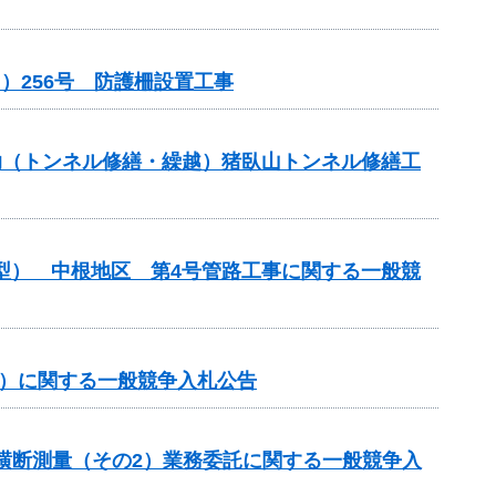
）256号 防護柵設置工事
補助（トンネル修繕・繰越）猪臥山トンネル修繕工
化型） 中根地区 第4号管路工事に関する一般競
事）に関する一般競争入札公告
期横断測量（その2）業務委託に関する一般競争入