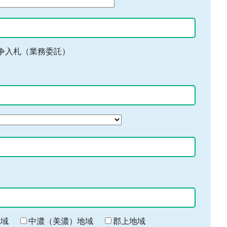
争入札（業務委託）
地域
中濃（美濃）地域
郡上地域