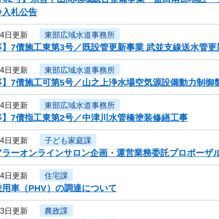
争入札公告
24日更新
東部広域水道事務所
】7債施工東第3号／既設管更新事業 武並支線送水管更
24日更新
東部広域水道事務所
事】7債施工可第5号／山之上浄水場空気源設備動力制御
24日更新
東部広域水道事務所
事】7債指工東第2号／中津川水管橋塗装修繕工事
24日更新
子ども家庭課
アラーオンラインサロン企画・運営業務委託プロポーザ
24日更新
住宅課
用車（PHV）の調達について
23日更新
農政課