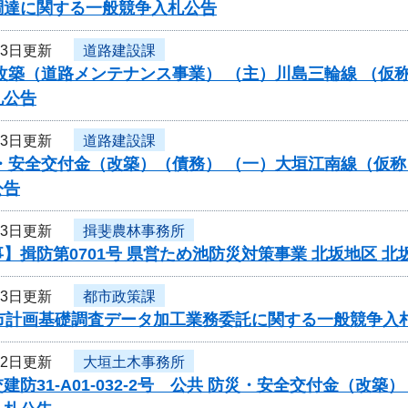
調達に関する一般競争入札公告
23日更新
道路建設課
改築（道路メンテナンス事業） （主）川島三輪線 （仮
札公告
23日更新
道路建設課
・安全交付金（改築）（債務） （一）大垣江南線（仮称
公告
23日更新
揖斐農林事務所
】揖防第0701号 県営ため池防災対策事業 北坂地区
23日更新
都市政策課
都市計画基礎調査データ加工業務委託に関する一般競争入
22日更新
大垣土木事務所
建防31-A01-032-2号 公共 防災・安全交付金（