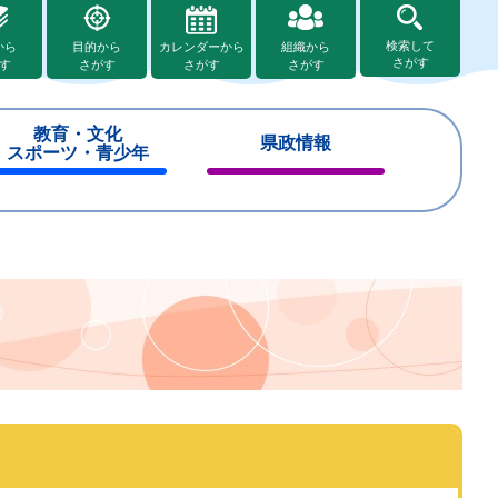
検索して
から
目的から
カレンダーから
組織から
さがす
す
さがす
さがす
さがす
教育・文化
県政情報
スポーツ・青少年
閉
閉
じ
じ
る
る