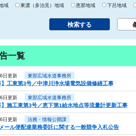
り
地域
東濃（多治見）地域
恵那地域
下呂地域
告一覧
26日更新
東部広域水道事務所
事】工東第3号／中津川浄水場電気設備修繕工事
26日更新
東部広域水道事務所
事】施工東第3号／恵下第1給水地点等流量計更新工事
26日更新
法務・情報公開課
度メール便配達業務委託に関する一般競争入札公告