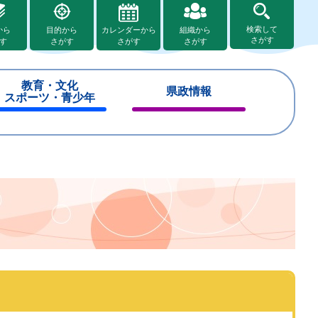
検索して
から
目的から
カレンダーから
組織から
さがす
す
さがす
さがす
さがす
教育・文化
県政情報
スポーツ・青少年
閉
閉
じ
じ
る
る