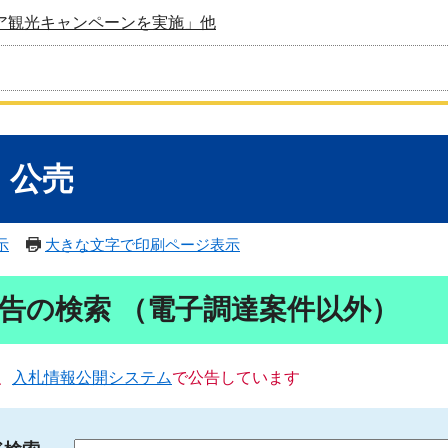
ア観光キャンペーンを実施」他
・公売
示
大きな文字で印刷ページ表示
告の検索 （電子調達案件以外）
、
入札情報公開システム
で公告しています