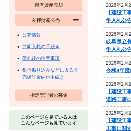
2026年2月
県有資産売却
【建設工事
争入札公
差押財産公売
2026年2月
公売情報
岐阜県立
共同入札の手続き
争入札公
落札後の注意事項
2026年2月
令和8年
銀行振り込みなどによる公
売保証金納付手続き
2026年2月
【建設工事
指定管理者の募集
道路工事
2026年2月
このページを見ている人は
【建設工事
こんなページも見ています
工事に関