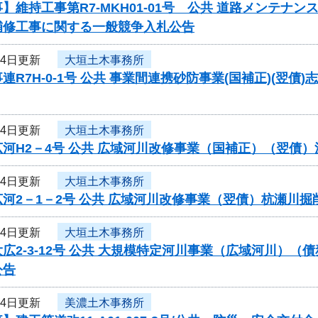
】維持工事第R7-MKH01-01号 公共 道路メンテ
補修工事に関する一般競争入札公告
24日更新
大垣土木事務所
連R7H-0-1号 公共 事業間連携砂防事業(国補正)(翌
24日更新
大垣土木事務所
河H2－4号 公共 広域河川改修事業（国補正）（翌債
24日更新
大垣土木事務所
河2－1－2号 公共 広域河川改修事業（翌債）杭瀬川
24日更新
大垣土木事務所
広2-3-12号 公共 大規模特定河川事業（広域河川）
公告
24日更新
美濃土木事務所