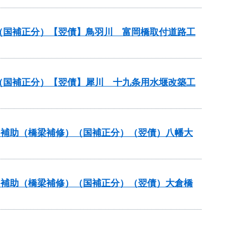
業（国補正分）【翌債】鳥羽川 富岡橋取付道路工
業（国補正分）【翌債】犀川 十九条用水堰改築工
ナンス補助（橋梁補修）（国補正分）（翌債）八幡大
ナンス補助（橋梁補修）（国補正分）（翌債）大倉橋