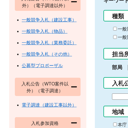
キーワー
外）（電子調達以外）
種類
一般競争入札（建設工事）
一般
一般競争入札（物品）
一般
一般競争入札（業務委託）
担当
一般競争入札（その他）
公募型プロポーザル
部局
入札
入札公告（WTO案件以
外）（電子調達）
期
間
電子調達（建設工事以外）
の
地域
始
入札参加資格
ま
本庁