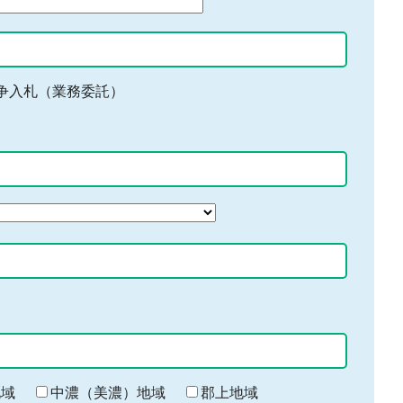
争入札（業務委託）
地域
中濃（美濃）地域
郡上地域