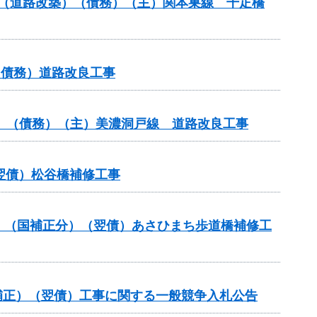
交付金（道路改築）（債務）（主）関本巣線 千疋橋
（債務）道路改良工事
般分）（債務）（主）美濃洞戸線 道路改良工事
（翌債）松谷橋補修工事
道橋）（国補正分）（翌債）あさひまち歩道橋補修工
国補正）（翌債）工事に関する一般競争入札公告