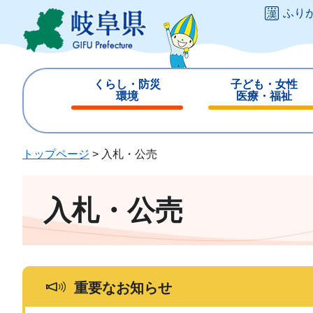
ペ
メ
ふり
ー
ニ
ジ
ュ
の
ー
先
を
くらし・防災
子ども・女性
頭
飛
環境
医療・福祉
で
ば
閉
閉
す
し
じ
じ
。
て
る
る
トップページ
>
入札・公売
本
文
へ
入札・公売
重要なお知らせ