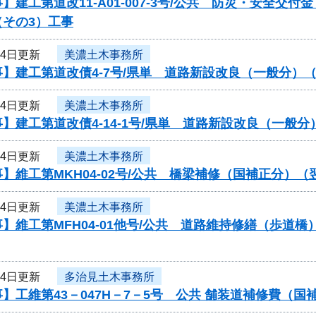
】建工第道改11-A01-007-3号/公共 防災・安全
（その3）工事
24日更新
美濃土木事務所
】建工第道改債4-7号/県単 道路新設改良（一般分）
24日更新
美濃土木事務所
】建工第道改債4-14-1号/県単 道路新設改良（一
24日更新
美濃土木事務所
】維工第MKH04-02号/公共 橋梁補修（国補正分）
24日更新
美濃土木事務所
】維工第MFH04-01他号/公共 道路維持修繕（歩
24日更新
多治見土木事務所
】工維第43－047H－7－5号 公共 舗装道補修費（