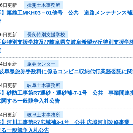
26日更新
揖斐土木事務所
】第維工MKH03－01他号 公共 道路メンテナンス
告
26日更新
長良特別支援学校
長良特別支援学校及び岐阜県立岐阜希望が丘特別支援学
告
24日更新
旅券センター
度岐阜県旅券手数料に係るコンビニ収納代行業務委託に関
24日更新
岐阜土木事務所
】砂防工事第R7通砂・通砂補-7-1号 公共 事業間
に関する一般競争入札公告
24日更新
岐阜土木事務所
】河川工事第R7広域補3-1号 公共 広域河川改修事
する一般競争入札公告