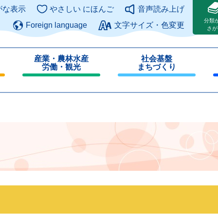
このページの本文へ
がな表示
やさしい にほんご
音声読み上げ
分類
Foreign language
文字サイズ・色変更
さが
産業・農林水産
社会基盤
労働・観光
まちづくり
閉
閉
じ
じ
る
る