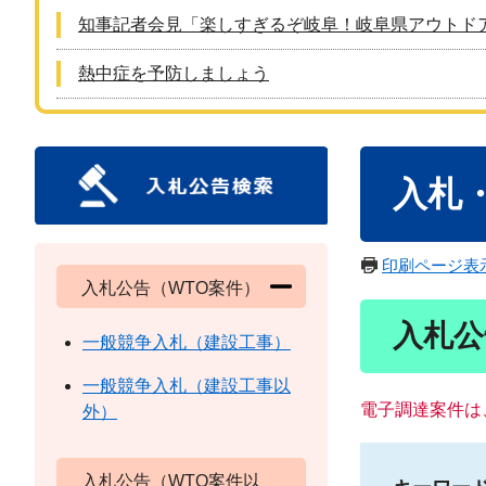
知事記者会見「楽しすぎるぞ岐阜！岐阜県アウトド
熱中症を予防しましょう
本
入札
文
印刷ページ表
入札公告（WTO案件）
入札公
一般競争入札（建設工事）
一般競争入札（建設工事以
電子調達案件は
外）
入札公告（WTO案件以