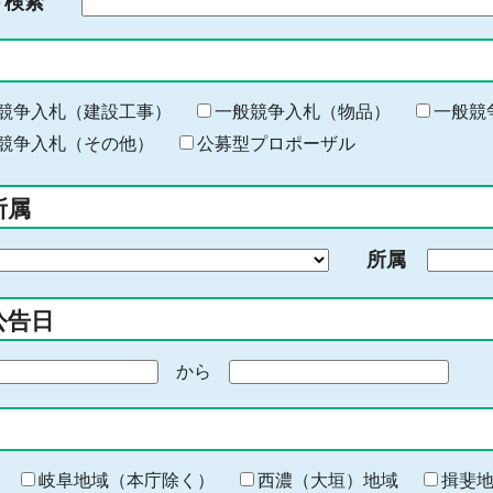
ド検索
検
索
す
る
キ
競争入札（建設工事）
一般競争入札（物品）
一般競
ー
競争入札（その他）
公募型プロポーザル
ワ
ー
所属
ド
を
所属
入
力
公告日
から
期
間
の
終
わ
岐阜地域（本庁除く）
西濃（大垣）地域
揖斐