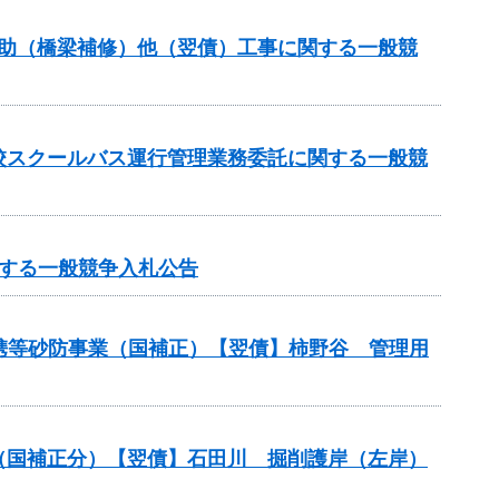
補助（橋梁補修）他（翌債）工事に関する一般競
校スクールバス運行管理業務委託に関する一般競
する一般競争入札公告
連携等砂防事業（国補正）【翌債】柿野谷 管理用
業（国補正分）【翌債】石田川 掘削護岸（左岸）