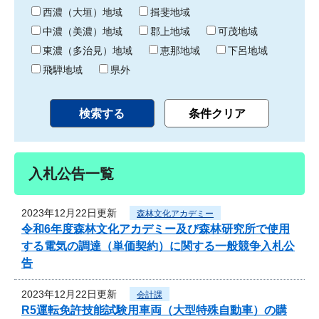
り
西濃（大垣）地域
揖斐地域
中濃（美濃）地域
郡上地域
可茂地域
東濃（多治見）地域
恵那地域
下呂地域
飛騨地域
県外
入札公告一覧
2023年12月22日更新
森林文化アカデミー
令和6年度森林文化アカデミー及び森林研究所で使用
する電気の調達（単価契約）に関する一般競争入札公
告
2023年12月22日更新
会計課
R5運転免許技能試験用車両（大型特殊自動車）の購