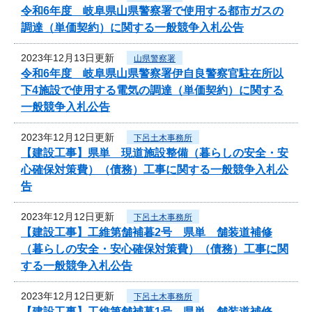
令和6年度 岐阜県山県警察署で使用する都市ガスの
調達（単価契約）に関する一般競争入札公告
2023年12月13日更新
山県警察署
令和6年度 岐阜県山県警察署伊自良警察官駐在所以
下4施設で使用する電気の調達（単価契約）に関する
一般競争入札公告
2023年12月12日更新
下呂土木事務所
【建設工事】県単 現道施設整備（暮らしの安全・安
心確保対策費）（債務）工事に関する一般競争入札公
告
2023年12月12日更新
下呂土木事務所
【建設工事】工維第舗補暮2号 県単 舗装道補修
（暮らしの安全・安心確保対策費）（債務）工事に関
する一般競争入札公告
2023年12月12日更新
下呂土木事務所
【建設工事】工維第舗補暮1号 県単 舗装道補修