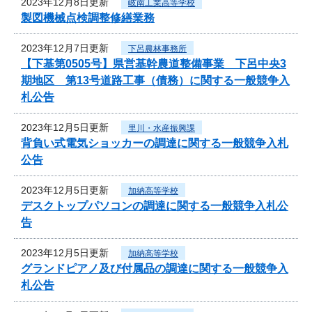
2023年12月8日更新
岐南工業高等学校
製図機械点検調整修繕業務
2023年12月7日更新
下呂農林事務所
【下基第0505号】県営基幹農道整備事業 下呂中央3
期地区 第13号道路工事（債務）に関する一般競争入
札公告
2023年12月5日更新
里川・水産振興課
背負い式電気ショッカーの調達に関する一般競争入札
公告
2023年12月5日更新
加納高等学校
デスクトップパソコンの調達に関する一般競争入札公
告
2023年12月5日更新
加納高等学校
グランドピアノ及び付属品の調達に関する一般競争入
札公告