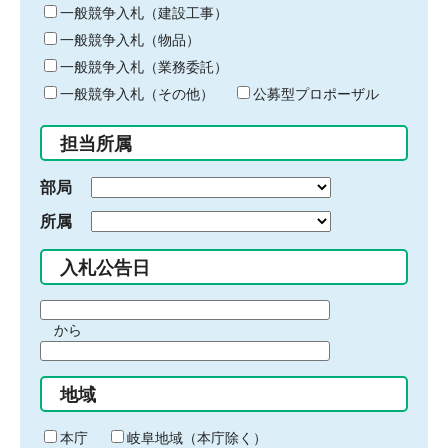
キ
一般競争入札（建設工事）
ー
一般競争入札（物品）
ワ
一般競争入札（業務委託）
ー
ド
一般競争入札（その他）
公募型プロポーザル
を
入
担当所属
力
部局
所属
入札公告日
期
から
間
期
の
間
始
地域
の
ま
終
り
わ
本庁
岐阜地域（本庁除く）