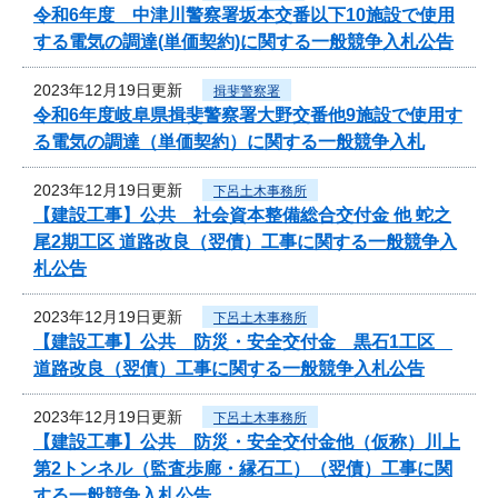
令和6年度 中津川警察署坂本交番以下10施設で使用
する電気の調達(単価契約)に関する一般競争入札公告
2023年12月19日更新
揖斐警察署
令和6年度岐阜県揖斐警察署大野交番他9施設で使用す
る電気の調達（単価契約）に関する一般競争入札
2023年12月19日更新
下呂土木事務所
【建設工事】公共 社会資本整備総合交付金 他 蛇之
尾2期工区 道路改良（翌債）工事に関する一般競争入
札公告
2023年12月19日更新
下呂土木事務所
【建設工事】公共 防災・安全交付金 黒石1工区
道路改良（翌債）工事に関する一般競争入札公告
2023年12月19日更新
下呂土木事務所
【建設工事】公共 防災・安全交付金他（仮称）川上
第2トンネル（監査歩廊・縁石工）（翌債）工事に関
する一般競争入札公告