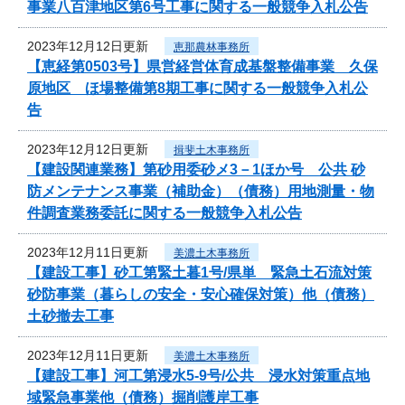
事業八百津地区第6号工事に関する一般競争入札公告
2023年12月12日更新
恵那農林事務所
【恵経第0503号】県営経営体育成基盤整備事業 久保
原地区 ほ場整備第8期工事に関する一般競争入札公
告
2023年12月12日更新
揖斐土木事務所
【建設関連業務】第砂用委砂メ3－1ほか号 公共 砂
防メンテナンス事業（補助金）（債務）用地測量・物
件調査業務委託に関する一般競争入札公告
2023年12月11日更新
美濃土木事務所
【建設工事】砂工第緊土暮1号/県単 緊急土石流対策
砂防事業（暮らしの安全・安心確保対策）他（債務）
土砂撤去工事
2023年12月11日更新
美濃土木事務所
【建設工事】河工第浸水5-9号/公共 浸水対策重点地
域緊急事業他（債務）掘削護岸工事