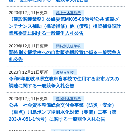
2023年12月11日更新
郡上土木事務所
【建設関連業務】公維委第MK05-06他号/公共 道路メ
ンテナンス補助（橋梁補修）他（債務）橋梁補修設計
業務委託に関する一般競争入札公告
2023年12月11日更新
関特別支援学校
関特別支援学校への自動販売機設置に係る一般競争入
札公告
2023年12月11日更新
岐阜盲学校
令和6年度岐阜県立岐阜盲学校で使用する都市ガスの
調達に関する一般競争入札公告
2023年12月11日更新
流域浄水事務所
公共 社会資本整備総合交付金事業（防災・安全）
（重点）川島ポンプ場耐水化対策（翌債）工事（第
203-A-051-1他号）に関する一般競争入札公告