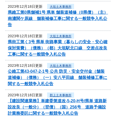
2023年12月18日更新
大垣土木事務所
県維工第0県舗補1号 県単 舗装道補修（0県債）（主）
南濃関ケ原線 舗装補修工事に関する一般競争入札公
告
2023年12月18日更新
大垣土木事務所
県街工第く3号 県単 街路事業（暮らしの安全・安心確
保対策費）（債務）（都）大垣駅北口線 交差点改良
工事に関する一般競争入札公告
2023年12月18日更新
大垣土木事務所
公維工第43-047-2-1号 公共 防災・安全交付金（舗装
道補修）（債務）（一）安八平田線 舗装補修工事に
関する一般競争入札公告
2023年12月18日更新
郡上土木事務所
【建設関連業務】単建委第道改-5-20-H号/県単 道路新
設改良（一般分）（翌債）（国）256号 道路予備設
計業務委託に関する一般競争入札公告