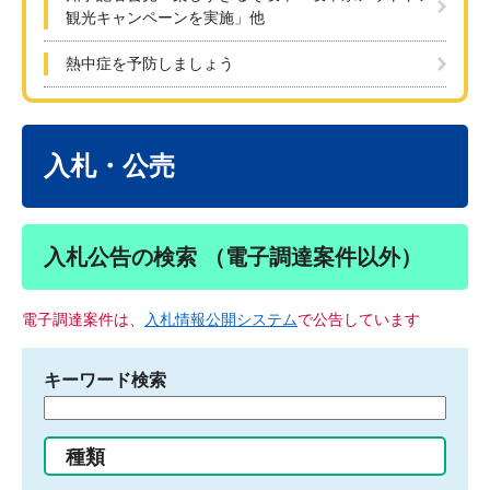
観光キャンペーンを実施」他
熱中症を予防しましょう
本
文
入札・公売
入札公告の検索 （電子調達案件以外）
電子調達案件は、
入札情報公開システム
で公告しています
キーワード検索
検
索
す
種類
る