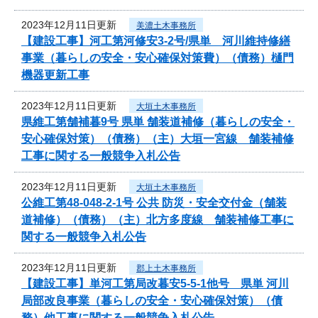
2023年12月11日更新
美濃土木事務所
【建設工事】河工第河修安3-2号/県単 河川維持修繕
事業（暮らしの安全・安心確保対策費）（債務）樋門
機器更新工事
2023年12月11日更新
大垣土木事務所
県維工第舗補暮9号 県単 舗装道補修（暮らしの安全・
安心確保対策）（債務）（主）大垣一宮線 舗装補修
工事に関する一般競争入札公告
2023年12月11日更新
大垣土木事務所
公維工第48-048-2-1号 公共 防災・安全交付金（舗装
道補修）（債務）（主）北方多度線 舗装補修工事に
関する一般競争入札公告
2023年12月11日更新
郡上土木事務所
【建設工事】単河工第局改暮安5-5-1他号 県単 河川
局部改良事業（暮らしの安全・安心確保対策）（債
務）他工事に関する一般競争入札公告