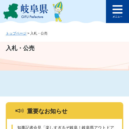
ペ
メ
このページの本文へ
ー
ニ
メ
ジ
ュ
ニ
の
ー
ュ
先
を
ー
頭
飛
トップページ
>
入札・公売
で
ば
す
し
入札・公売
。
て
本
文
へ
重要なお知らせ
知事記者会見「楽しすぎるぞ岐阜！岐阜県アウトドア