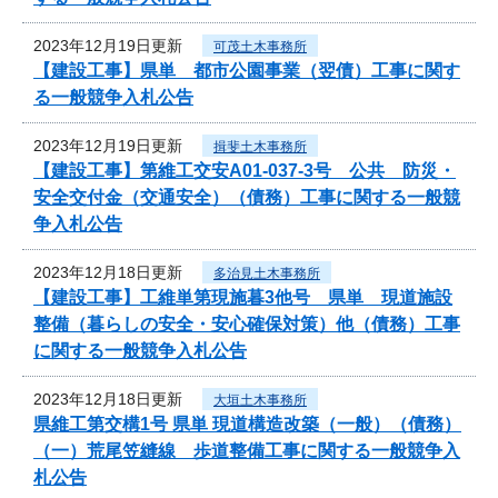
2023年12月19日更新
可茂土木事務所
【建設工事】県単 都市公園事業（翌債）工事に関す
る一般競争入札公告
2023年12月19日更新
揖斐土木事務所
【建設工事】第維工交安A01-037-3号 公共 防災・
安全交付金（交通安全）（債務）工事に関する一般競
争入札公告
2023年12月18日更新
多治見土木事務所
【建設工事】工維単第現施暮3他号 県単 現道施設
整備（暮らしの安全・安心確保対策）他（債務）工事
に関する一般競争入札公告
2023年12月18日更新
大垣土木事務所
県維工第交構1号 県単 現道構造改築（一般）（債務）
（一）荒尾笠縫線 歩道整備工事に関する一般競争入
札公告