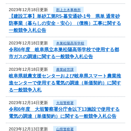
2023年12月18日更新
郡上土木事務所
【建設工事】単砂工第R5-暮安通砂-1号 県単 通常砂
防事業（暮らしの安全・安心）（債務）工事に関する
一般競争入札公告
2023年12月18日更新
本巣松陽高等学校
令和6年度 岐阜県立本巣松陽高等学校で使用する都
市ガスの調達に関する一般競争入札公告
2023年12月18日更新
農業経営課
岐阜県就農支援センターおよび岐阜県スマート農業推
進センターで使用する電気の調達（単価契約）に関す
る一般競争入札
2023年12月14日更新
大垣警察署
令和6年度 大垣警察署分庁舎以下13施設で使用する
電気の調達（単価契約）に関する一般競争入札公告
2023年12月13日更新
山県警察署