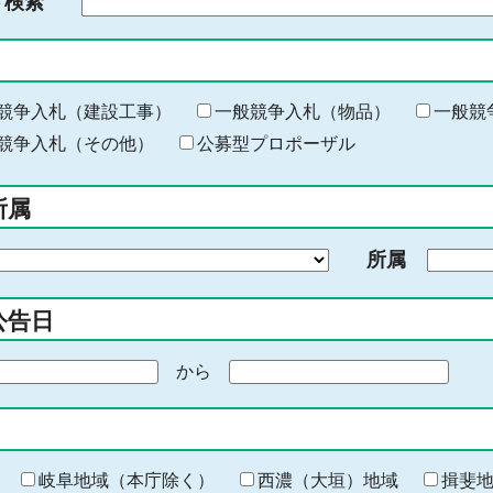
ド検索
検
索
す
る
キ
競争入札（建設工事）
一般競争入札（物品）
一般競
ー
競争入札（その他）
公募型プロポーザル
ワ
ー
所属
ド
を
所属
入
力
公告日
から
期
間
の
終
わ
岐阜地域（本庁除く）
西濃（大垣）地域
揖斐