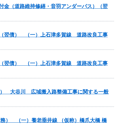
全交付金（道路維持修繕・音羽アンダーパス）（翌
改築）（翌債） （一）上石津多賀線 道路改良工事
改築）（翌債） （一）上石津多賀線 道路改良工事
翌債） 大谷川 広域搬入路整備工事に関する一般
）（債務） （一）養老垂井線 （仮称）橋爪大橋 橋