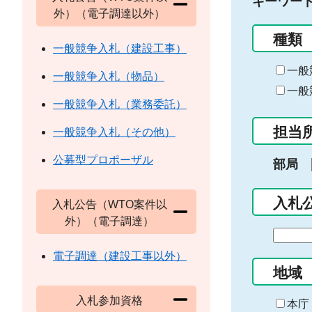
キーワー
外）（電子調達以外）
種類
一般競争入札（建設工事）
一般
一般競争入札（物品）
一般
一般競争入札（業務委託）
担当
一般競争入札（その他）
公募型プロポーザル
部局
入札
入札公告（WTO案件以
外）（電子調達）
期
間
電子調達（建設工事以外）
の
地域
始
入札参加資格
ま
本庁