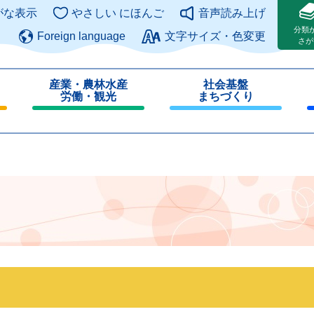
このページの本文へ
がな表示
やさしい にほんご
音声読み上げ
分類
Foreign language
文字サイズ・色変更
さが
産業・農林水産
社会基盤
労働・観光
まちづくり
閉
閉
じ
じ
る
る