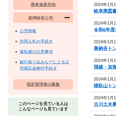
2024年1月
県有資産売却
岐阜県図
差押財産公売
2024年1月
令和6年
公売情報
共同入札の手続き
2024年1月
巣納谷ト
落札後の注意事項
2024年1月
銀行振り込みなどによる公
飛越・加
売保証金納付手続き
2024年1月
指定管理者の募集
猪臥山ト
2024年1月
このページを見ている人は
古川土木
こんなページも見ています