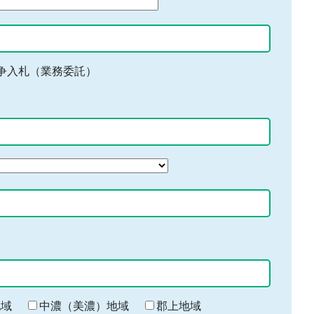
争入札（業務委託）
地域
中濃（美濃）地域
郡上地域