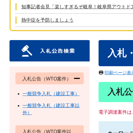
知事記者会見「楽しすぎるぞ岐阜！岐阜県アウトド
熱中症を予防しましょう
本
入札
文
印刷ページ表
入札公告（WTO案件）
入札公
一般競争入札（建設工事）
一般競争入札（建設工事以
電子調達案件は
外）
入札公告（WTO案件以