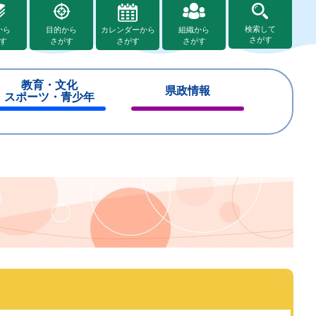
検索して
から
目的から
カレンダーから
組織から
さがす
す
さがす
さがす
さがす
教育・文化
県政情報
スポーツ・青少年
閉
閉
じ
じ
る
る