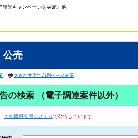
ア観光キャンペーンを実施」他
・公売
示
大きな文字で印刷ページ表示
告の検索 （電子調達案件以外）
、
入札情報公開システム
で公告しています