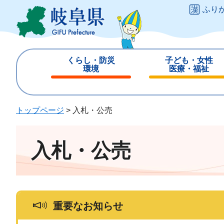
ペ
メ
ふり
ー
ニ
ジ
ュ
の
ー
先
を
くらし・防災
子ども・女性
頭
飛
環境
医療・福祉
で
ば
閉
閉
す
し
じ
じ
。
て
る
る
トップページ
>
入札・公売
本
文
へ
入札・公売
重要なお知らせ