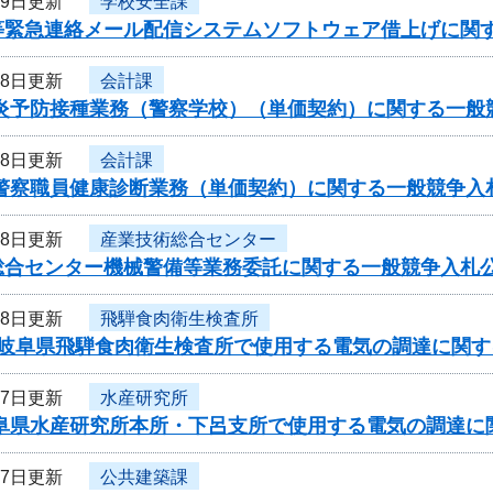
19日更新
学校安全課
等緊急連絡メール配信システムソフトウェア借上げに関
18日更新
会計課
型肝炎予防接種業務（警察学校）（単価契約）に関する一
18日更新
会計課
県警察職員健康診断業務（単価契約）に関する一般競争入
18日更新
産業技術総合センター
総合センター機械警備等業務委託に関する一般競争入札
18日更新
飛騨食肉衛生検査所
度岐阜県飛騨食肉衛生検査所で使用する電気の調達に関す
17日更新
水産研究所
岐阜県水産研究所本所・下呂支所で使用する電気の調達に
17日更新
公共建築課