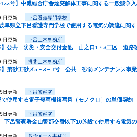
-133号】中濃総合庁舎煙突解体工事に関する一般競争
16日更新
下呂看護専門学校
度岐阜県立下呂看護専門学校で使用する電気の調達に関す
16日更新
下呂土木事務所
事】公共 防災・安全交付金他 山之口1・3工区 道路
16日更新
揖斐土木事務所
事】第砂工砂メ5－3－1号 公共 砂防メンテナンス事
15日更新
下呂警察署
署で使用する電子複写機複写料（モノクロ）の単価契約
15日更新
下呂警察署
度 下呂警察署金山警部交番以下10施設で使用する電気
15日更新
多治見土木事務所