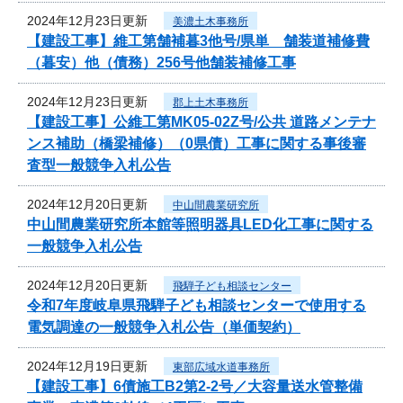
2024年12月23日更新
美濃土木事務所
【建設工事】維工第舗補暮3他号/県単 舗装道補修費
（暮安）他（債務）256号他舗装補修工事
2024年12月23日更新
郡上土木事務所
【建設工事】公維工第MK05-02Z号/公共 道路メンテナ
ンス補助（橋梁補修）（0県債）工事に関する事後審
査型一般競争入札公告
2024年12月20日更新
中山間農業研究所
中山間農業研究所本館等照明器具LED化工事に関する
一般競争入札公告
2024年12月20日更新
飛騨子ども相談センター
令和7年度岐阜県飛騨子ども相談センターで使用する
電気調達の一般競争入札公告（単価契約）
2024年12月19日更新
東部広域水道事務所
【建設工事】6債施工B2第2-2号／大容量送水管整備