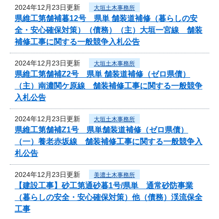
2024年12月23日更新
大垣土木事務所
県維工第舗補暮12号 県単 舗装道補修（暮らしの安
全・安心確保対策）（債務）（主）大垣一宮線 舗装
補修工事に関する一般競争入札公告
2024年12月23日更新
大垣土木事務所
県維工第舗補Z2号 県単 舗装道補修（ゼロ県債）
（主）南濃関ケ原線 舗装補修工事に関する一般競争
入札公告
2024年12月23日更新
大垣土木事務所
県維工第舗補Z1号 県単舗装道補修（ゼロ県債）
（一）養老赤坂線 舗装補修工事に関する一般競争入
札公告
2024年12月23日更新
美濃土木事務所
【建設工事】砂工第通砂暮1号/県単 通常砂防事業
（暮らしの安全・安心確保対策）他（債務）渓流保全
工事