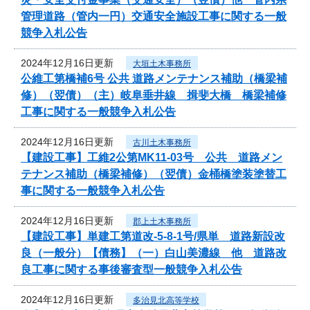
管理道路（管内一円）交通安全施設工事に関する一般
競争入札公告
2024年12月16日更新
大垣土木事務所
公維工第橋補6号 公共 道路メンテナンス補助（橋梁補
修）（翌債）（主）岐阜垂井線 揖斐大橋 橋梁補修
工事に関する一般競争入札公告
2024年12月16日更新
古川土木事務所
【建設工事】工維2公第MK11-03号 公共 道路メン
テナンス補助（橋梁補修）（翌債）金桶橋塗装塗替工
事に関する一般競争入札公告
2024年12月16日更新
郡上土木事務所
【建設工事】単建工第道改-5-8-1号/県単 道路新設改
良（一般分）【債務】（一）白山美濃線 他 道路改
良工事に関する事後審査型一般競争入札公告
2024年12月16日更新
多治見北高等学校