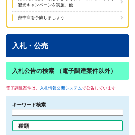
観光キャンペーンを実施」他
熱中症を予防しましょう
本
文
入札・公売
入札公告の検索 （電子調達案件以外）
電子調達案件は、
入札情報公開システム
で公告しています
キーワード検索
検
索
す
種類
る