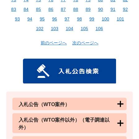
83
84
85
86
87
88
89
90
91
92
93
94
95
96
97
98
99
100
101
102
103
104
105
106
前のページへ
次のページへ
入札公告（WTO案件）
入札公告（WTO案件以外）（電子調達以
外）