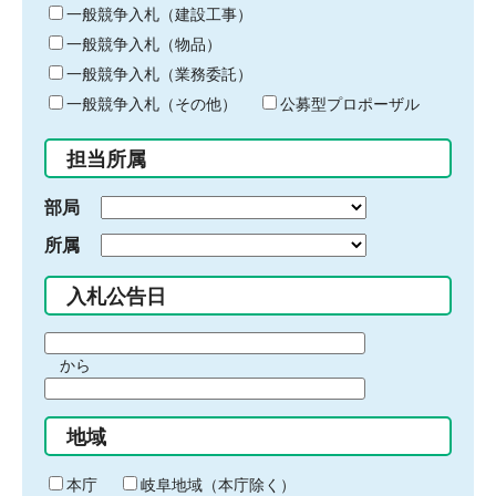
キ
一般競争入札（建設工事）
ー
一般競争入札（物品）
ワ
一般競争入札（業務委託）
ー
ド
一般競争入札（その他）
公募型プロポーザル
を
入
担当所属
力
部局
所属
入札公告日
期
から
間
期
の
間
始
地域
の
ま
終
り
わ
本庁
岐阜地域（本庁除く）