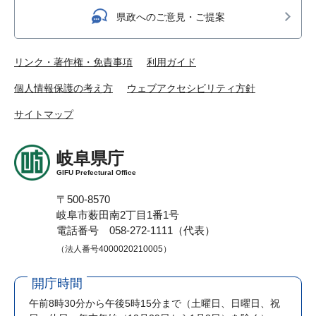
県政へのご意見・ご提案
リンク・著作権・免責事項
利用ガイド
個人情報保護の考え方
ウェブアクセシビリティ方針
サイトマップ
岐阜県庁
GIFU Prefectural Office
〒500-8570
岐阜市薮田南2丁目1番1号
電話番号 058-272-1111（代表）
（法人番号4000020210005）
開庁時間
午前8時30分から午後5時15分まで
（土曜日、日曜日、祝