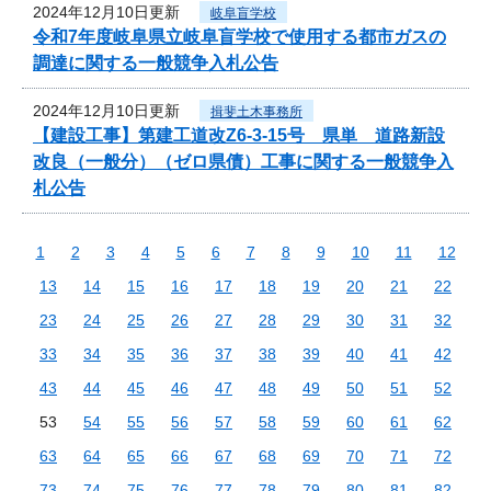
2024年12月10日更新
岐阜盲学校
令和7年度岐阜県立岐阜盲学校で使用する都市ガスの
調達に関する一般競争入札公告
2024年12月10日更新
揖斐土木事務所
【建設工事】第建工道改Z6-3-15号 県単 道路新設
改良（一般分）（ゼロ県債）工事に関する一般競争入
札公告
1
2
3
4
5
6
7
8
9
10
11
12
13
14
15
16
17
18
19
20
21
22
23
24
25
26
27
28
29
30
31
32
33
34
35
36
37
38
39
40
41
42
43
44
45
46
47
48
49
50
51
52
53
54
55
56
57
58
59
60
61
62
63
64
65
66
67
68
69
70
71
72
73
74
75
76
77
78
79
80
81
82