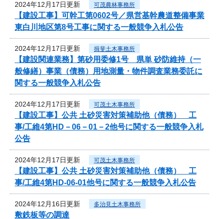
2024年12月17日更新
可茂農林事務所
【建設工事】可幹工第0602号／県営基幹農道整備事業
東白川地区第8号工事に関する一般競争入札公告
2024年12月17日更新
揖斐土木事務所
【建設関連業務】第砂用委修1号 県単 砂防維持（一
般修繕）事業（債務）用地測量・物件調査業務委託に
関する一般競争入札公告
2024年12月17日更新
可茂土木事務所
【建設工事】公共 土砂災害対策補助他（債務） 工
事/工維4第HD－06－01－2他号に関する一般競争入札
公告
2024年12月17日更新
可茂土木事務所
【建設工事】公共 土砂災害対策補助他（債務） 工
事/工維4第HD-06-01他号に関する一般競争入札公告
2024年12月16日更新
多治見土木事務所
敷鉄板等の調達