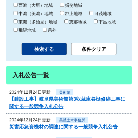
り
西濃（大垣）地域
揖斐地域
中濃（美濃）地域
郡上地域
可茂地域
東濃（多治見）地域
恵那地域
下呂地域
飛騨地域
県外
入札公告一覧
2024年12月24日更新
美術館
【建設工事】岐阜県美術館第3収蔵庫谷樋修繕工事に
関する一般競争入札公告
2024年12月24日更新
美濃土木事務所
災害応急資機材の調達に関する一般競争入札公告