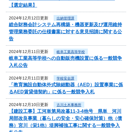
【選定結果】
2024年12月12日更新
出納管理課
総合財務会計システム再構築・機器更新及び運用維持
管理業務委託の仕様書案に対する意見招請に関する公
告
2024年12月11日更新
岐阜工業高等学校
岐阜工業高等学校への自動販売機設置に係る一般競争
入札公告
2024年12月11日更新
学校安全課
「教育施設自動体外式除細動器（AED）設置事業に係
るAED賃貸借契約」に係る一般競争入札
2024年12月10日更新
古川土木事務所
【建設工事】工河単第局改暮11-3-4他号 県単 河川
局部改良事業（暮らしの安全・安心確保対策）他（債
務）宮川（栄1他）堤脚補強工事に関する一般競争入