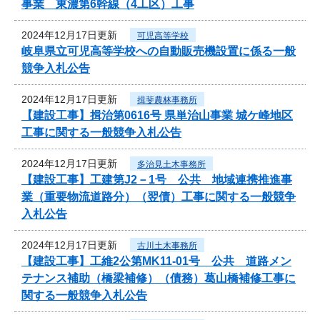
事業 東濃第6幹線（4工区）工事
2024年12月17日更新
可児高等学校
岐阜県立可児高等学校への自動販売機設置に係る一般
競争入札公告
2024年12月17日更新
揖斐農林事務所
【建設工事】揖治第0616号 県単治山事業 城ケ峰地区
工事に関する一般競争入札公告
2024年12月17日更新
多治見土木事務所
【建設工事】工建第J2－1号 公共 地域連携推進事
業（重要物流道路分）（翌債）工事に関する一般競争
入札公告
2024年12月17日更新
古川土木事務所
【建設工事】工維2公第MK11-01号 公共 道路メン
テナンス補助（橋梁補修）（債務）葛山橋補修工事に
関する一般競争入札公告