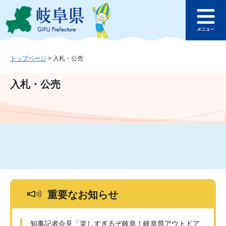
ペ
メ
このページの本文へ
ー
ニ
メ
ジ
ュ
ニ
の
ー
ュ
先
を
ー
頭
飛
トップページ
>
入札・公売
で
ば
す
し
入札・公売
。
て
本
文
へ
重要なお知らせ
知事記者会見「楽しすぎるぞ岐阜！岐阜県アウトドア