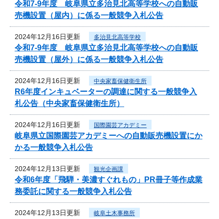
令和7‐9年度 岐阜県立多治見北高等学校への自動販
売機設置（屋内）に係る一般競争入札公告
2024年12月16日更新
多治見北高等学校
令和7‐9年度 岐阜県立多治見北高等学校への自動販
売機設置（屋外）に係る一般競争入札公告
2024年12月16日更新
中央家畜保健衛生所
R6年度インキュベーターの調達に関する一般競争入
札公告（中央家畜保健衛生所）
2024年12月16日更新
国際園芸アカデミー
岐阜県立国際園芸アカデミーへの自動販売機設置にか
かる一般競争入札公告
2024年12月13日更新
観光企画課
令和6年度「飛騨・美濃すぐれもの」PR冊子等作成業
務委託に関する一般競争入札公告
2024年12月13日更新
岐阜土木事務所