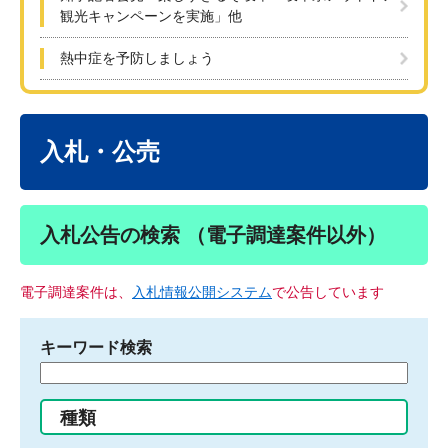
観光キャンペーンを実施」他
熱中症を予防しましょう
本
文
入札・公売
入札公告の検索 （電子調達案件以外）
電子調達案件は、
入札情報公開システム
で公告しています
キーワード検索
検
索
す
種類
る