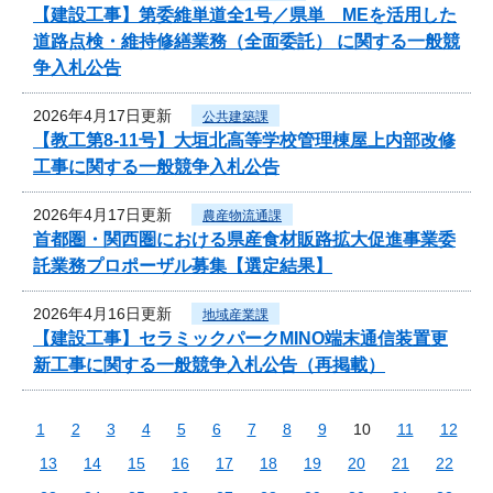
【建設工事】第委維単道全1号／県単 MEを活用した
道路点検・維持修繕業務（全面委託） に関する一般競
争入札公告
2026年4月17日更新
公共建築課
【教工第8-11号】大垣北高等学校管理棟屋上内部改修
工事に関する一般競争入札公告
2026年4月17日更新
農産物流通課
首都圏・関西圏における県産食材販路拡大促進事業委
託業務プロポーザル募集【選定結果】
2026年4月16日更新
地域産業課
【建設工事】セラミックパークMINO端末通信装置更
新工事に関する一般競争入札公告（再掲載）
1
2
3
4
5
6
7
8
9
10
11
12
13
14
15
16
17
18
19
20
21
22