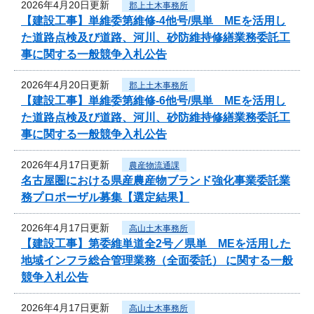
2026年4月20日更新
郡上土木事務所
【建設工事】単維委第維修‐4他号/県単 MEを活用し
た道路点検及び道路、河川、砂防維持修繕業務委託工
事に関する一般競争入札公告
2026年4月20日更新
郡上土木事務所
【建設工事】単維委第維修‐6他号/県単 MEを活用し
た道路点検及び道路、河川、砂防維持修繕業務委託工
事に関する一般競争入札公告
2026年4月17日更新
農産物流通課
名古屋圏における県産農産物ブランド強化事業委託業
務プロポーザル募集【選定結果】
2026年4月17日更新
高山土木事務所
【建設工事】第委維単道全2号／県単 MEを活用した
地域インフラ総合管理業務（全面委託） に関する一般
競争入札公告
2026年4月17日更新
高山土木事務所