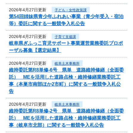
2026年4月27日更新
子ども・女性政策課
第54回姉妹県青少年ふれあい事業（青少年受入・宿泊
等）委託に関する一般競争入札公告
2026年4月27日更新
子育て支援課
岐阜県ぎふっこ育児サポート事業運営業務委託プロポ
ーザル募集【選定結果】
2026年4月27日更新
岐阜土木事務所
維持委託第R8単修-6号 県単 道路維持修繕（全面委
託） MEを活用した道路点検・維持修繕業務委託工
事（本巣市南部ほか2市町）に関する一般競争入札公
告
2026年4月27日更新
岐阜土木事務所
維持委託第R8単修-2号 県単 道路維持修繕（全面委
託） MEを活用した道路点検・維持修繕業務委託工
事（岐阜市北部）に関する一般競争入札公告