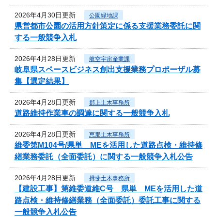
2026年4月30日更新
公園緑地課
県営都市公園の活用方針策定に係る支援業務委託に関
する一般競争入札
2026年4月28日更新
航空宇宙産業課
岐阜県スペースビジネス創出支援業務プロポーザル募
集【選定結果】
2026年4月28日更新
郡上土木事務所
道路維持作業車の調達に関する一般競争入札
2026年4月28日更新
恵那土木事務所
維委第M104号/県単 MEを活用した道路点検・維持修
繕業務委託（全面委託）に関する一般競争入札公告
2026年4月28日更新
揖斐土木事務所
【建設工事】第維委道維C号 県単 MEを活用した道
路点検・維持修繕業務（全面委託）委託工事に関する
一般競争入札公告