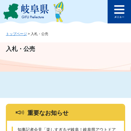
ペ
メ
このページの本文へ
ー
ニ
メ
ジ
ュ
ニ
の
ー
ュ
先
を
ー
頭
飛
トップページ
>
入札・公売
で
ば
す
し
入札・公売
。
て
本
文
へ
重要なお知らせ
知事記者会見「楽しすぎるぞ岐阜！岐阜県アウトドア