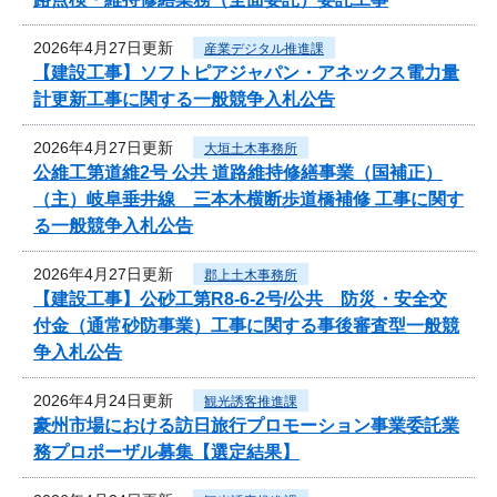
2026年4月27日更新
産業デジタル推進課
【建設工事】ソフトピアジャパン・アネックス電力量
計更新工事に関する一般競争入札公告
2026年4月27日更新
大垣土木事務所
公維工第道維2号 公共 道路維持修繕事業（国補正）
（主）岐阜垂井線 三本木横断歩道橋補修 工事に関す
る一般競争入札公告
2026年4月27日更新
郡上土木事務所
【建設工事】公砂工第R8-6-2号/公共 防災・安全交
付金（通常砂防事業）工事に関する事後審査型一般競
争入札公告
2026年4月24日更新
観光誘客推進課
豪州市場における訪日旅行プロモーション事業委託業
務プロポーザル募集【選定結果】