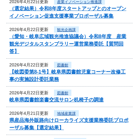
2026年4月22日更新
産業イノベーション推進課
（選定結果）令和8年度スタートアップとのオープン
イノベーション促進支援事業プロポーザル募集
2026年4月22日更新
観光企画課
（愛知・岐阜広域観光推進協議会）令和8年度 産業
観光デジタルスタンプラリー運営業務委託【質問回
答】
2026年4月22日更新
図書館
【岐図委第8-1号】岐阜県図書館児童コーナー改修工
事の実施設計委託業務
2026年4月22日更新
図書館
岐阜県図書館楽書交流サロン机椅子の調達
2026年4月21日更新
地域産業課
県産品海外販路向けローカライズ支援業務委託プロポ
ーザル募集【選定結果】