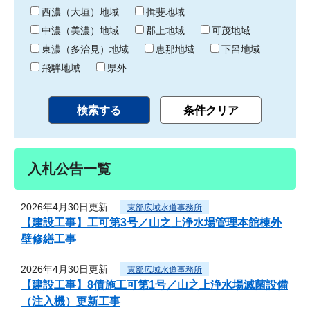
り
西濃（大垣）地域
揖斐地域
中濃（美濃）地域
郡上地域
可茂地域
東濃（多治見）地域
恵那地域
下呂地域
飛騨地域
県外
入札公告一覧
2026年4月30日更新
東部広域水道事務所
【建設工事】工可第3号／山之上浄水場管理本館棟外
壁修繕工事
2026年4月30日更新
東部広域水道事務所
【建設工事】8債施工可第1号／山之上浄水場滅菌設備
（注入機）更新工事