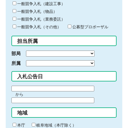
キ
一般競争入札（建設工事）
ー
一般競争入札（物品）
ワ
一般競争入札（業務委託）
ー
ド
一般競争入札（その他）
公募型プロポーザル
を
入
担当所属
力
部局
所属
入札公告日
期
から
間
期
の
間
始
地域
の
ま
終
り
わ
本庁
岐阜地域（本庁除く）