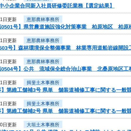
度中小企業合同新入社員研修委託業務【選定結果】
11日更新
恵那農林事務所
第0501号】県営農道施設強化対策事業 柏原地区 柏
11日更新
恵那農林事務所
0503号】森林環境保全整備事業 林業専用道船岩線開
11日更新
恵那農林事務所
第0504号】公共 流域保全総合治山事業 北桑原地区
11日更新
揖斐土木事務所
事】第維工舗補3号 県単 舗装道補修工事に関する一般
11日更新
揖斐土木事務所
事】第維工舗補2号 県単 舗装道補修工事に関する一般
10日更新
大垣土木事務所