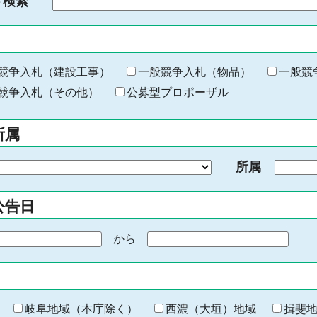
ド検索
検
索
す
る
キ
競争入札（建設工事）
一般競争入札（物品）
一般競
ー
競争入札（その他）
公募型プロポーザル
ワ
ー
所属
ド
を
所属
入
力
公告日
から
期
間
の
終
わ
岐阜地域（本庁除く）
西濃（大垣）地域
揖斐