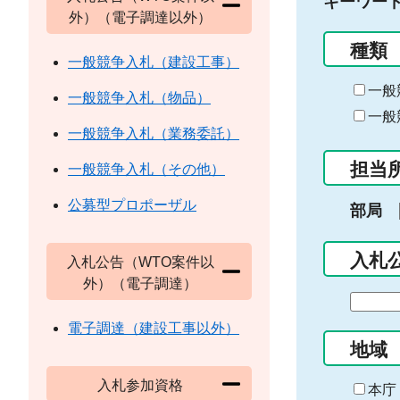
キーワー
外）（電子調達以外）
種類
一般競争入札（建設工事）
一般
一般競争入札（物品）
一般
一般競争入札（業務委託）
担当
一般競争入札（その他）
公募型プロポーザル
部局
入札
入札公告（WTO案件以
外）（電子調達）
期
間
電子調達（建設工事以外）
の
地域
始
入札参加資格
ま
本庁