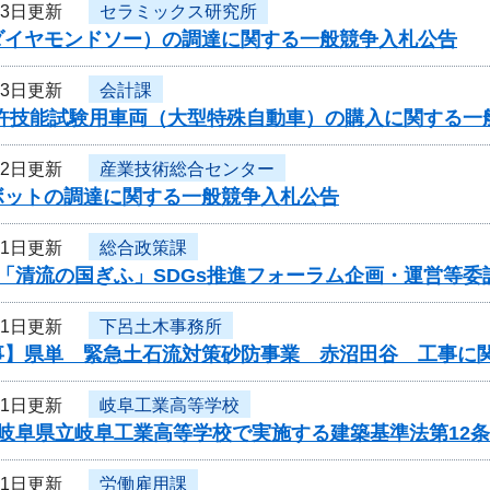
13日更新
セラミックス研究所
ダイヤモンドソー）の調達に関する一般競争入札公告
13日更新
会計課
免許技能試験用車両（大型特殊自動車）の購入に関する一
12日更新
産業技術総合センター
ボットの調達に関する一般競争入札公告
11日更新
総合政策課
度「清流の国ぎふ」SDGs推進フォーラム企画・運営等
11日更新
下呂土木事務所
事】県単 緊急土石流対策砂防事業 赤沼田谷 工事に
11日更新
岐阜工業高等学校
度岐阜県立岐阜工業高等学校で実施する建築基準法第12
11日更新
労働雇用課