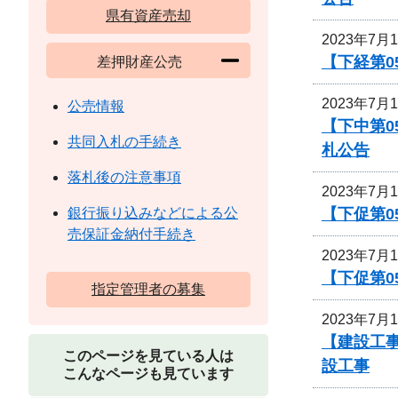
県有資産売却
2023年7月
【下経第0
差押財産公売
2023年7月
公売情報
【下中第0
共同入札の手続き
札公告
落札後の注意事項
2023年7月
【下促第0
銀行振り込みなどによる公
売保証金納付手続き
2023年7月
【下促第0
指定管理者の募集
2023年7月
【建設工
このページを見ている人は
設工事
こんなページも見ています