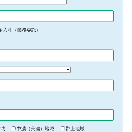
争入札（業務委託）
地域
中濃（美濃）地域
郡上地域