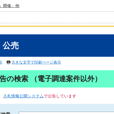
』開催」他
・公売
示
大きな文字で印刷ページ表示
告の検索 （電子調達案件以外）
、
入札情報公開システム
で公告しています