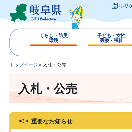
ペ
メ
ふり
ー
ニ
ジ
ュ
の
ー
先
を
くらし・防災
子ども・女性
頭
飛
環境
医療・福祉
で
ば
閉
閉
す
し
じ
じ
。
て
る
る
トップページ
>
入札・公売
本
文
へ
入札・公売
重要なお知らせ