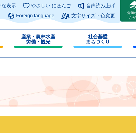
このページの本文へ
がな表示
やさしい にほんご
音声読み上げ
分類
Foreign language
文字サイズ・色変更
さが
産業・農林水産
社会基盤
労働・観光
まちづくり
閉
閉
じ
じ
る
る