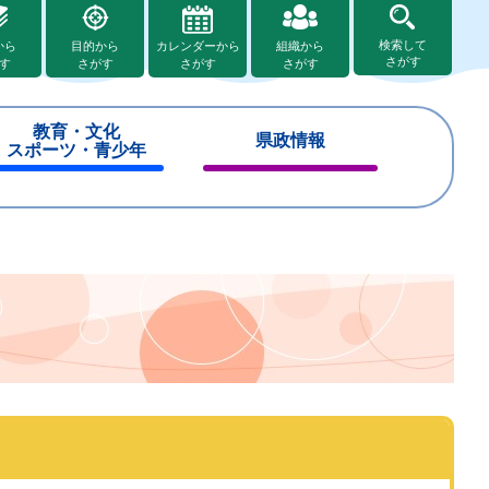
検索して
から
目的から
カレンダーから
組織から
さがす
す
さがす
さがす
さがす
教育・文化
県政情報
スポーツ・青少年
閉
閉
じ
じ
る
る