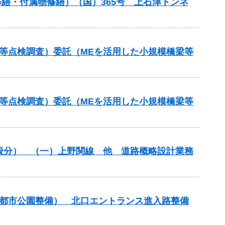
ル修繕・付属物修繕）（国）365号 上石津トンネ
等点検調査）委託（MEを活用した小規模橋梁等
等点検調査）委託（MEを活用した小規模橋梁等
一般分） （一）上野関線 他 道路概略設計業務
（都市公園整備） 北口エントランス進入路整備