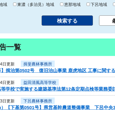
り
地域
東濃（多治見）地域
恵那地域
下呂地域
告一覧
14日更新
揖斐農林事務所
】揖治第0502号 復旧治山事業 鹿虎地区 工事に関す
14日更新
益田清風高等学校
高等学校で実施する建築基準法第12条定期点検等業務委
13日更新
下呂農林事務所
）【下基第0501号】県営基幹農道整備事業 下呂中央