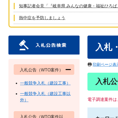
知事記者会見「『岐阜県 みんなの健康・福祉ひろば
熱中症を予防しましょう
本
入札
文
印刷ページ表
入札公告（WTO案件）
入札公
一般競争入札（建設工事）
一般競争入札（建設工事以
電子調達案件は
外）
入札公告（WTO案件以