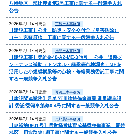
八幡地区 那比農道第2号工事に関する一般競争入札
公告
2026年7月14日更新
下呂土木事務所
【建設工事】公共 防災・安全交付金（災害防除）
（主）宮萩原線 工事に関する一般競争入札公告
2026年7月14日更新
揖斐土木事務所
【建設工事】第維委48-A2-ME-3他号 公共 道路メ
ンテナンス補助（トンネル・橋梁等点検調査）MEを
活用した小規模橋梁等の点検・修繕業務委託工事に関
する一般競争入札公告
2026年7月14日更新
可茂土木事務所
【建設関連業務】県単 河川維持修繕事業 測量護岸設
計 委託/委河単第修8-4号に関する一般競争入札公告
2026年7月14日更新
恵那農林事務所
【恵経第0801号】県営経営体育成基盤整備事業 夏焼
地区 用水路第1期工事に関する一般競争入札公告