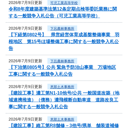
2026年7月9日更新
可児工業高等学校
令和8年度建築基準法第12条定期点検等委託業務に関
する一般競争入札公告（可児工業高等学校）
2026年7月9日更新
下呂農林事務所
【下経第0802号】 県営経営体育成基盤整備事業 羽
根地区 第15号ほ場整備工事に関する一般競争入札公
告
2026年7月9日更新
下呂農林事務所
【下治第0805号】公共 緊急予防治山事業 万場地区
工事に関する一般競争入札公告
2026年7月9日更新
恵那土木事務所
【建設工事】濃工第N1-10他号/公共 一般国道改築（地
域連携推進）（債務）濃飛横断自動車道 道路改良工
事に関する一般競争入札公告
2026年7月9日更新
恵那土木事務所
【建設工事】維工第R8舗修－3他号/県単 舗装道補修