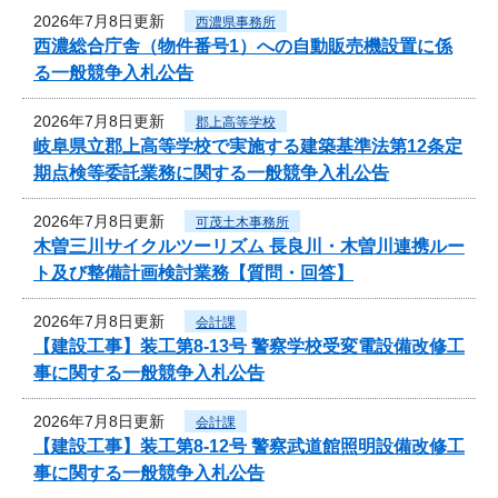
2026年7月8日更新
西濃県事務所
西濃総合庁舎（物件番号1）への自動販売機設置に係
る一般競争入札公告
2026年7月8日更新
郡上高等学校
岐阜県立郡上高等学校で実施する建築基準法第12条定
期点検等委託業務に関する一般競争入札公告
2026年7月8日更新
可茂土木事務所
木曽三川サイクルツーリズム 長良川・木曽川連携ルー
ト及び整備計画検討業務【質問・回答】
2026年7月8日更新
会計課
【建設工事】装工第8-13号 警察学校受変電設備改修工
事に関する一般競争入札公告
2026年7月8日更新
会計課
【建設工事】装工第8-12号 警察武道館照明設備改修工
事に関する一般競争入札公告