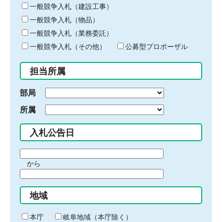
キ
一般競争入札（建設工事）
ー
一般競争入札（物品）
ワ
一般競争入札（業務委託）
ー
ド
一般競争入札（その他）
公募型プロポーザル
を
入
担当所属
力
部局
所属
入札公告日
期
から
間
期
の
間
始
地域
の
ま
終
り
わ
本庁
岐阜地域（本庁除く）