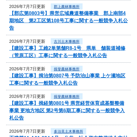
2026年7月7日更新
郡上農林事務所
【郡広第0803号】県営広域農道整備事業 郡上南部4
期地区 第2工区第108号工事に関する一般競争入札公
告
2026年7月7日更新
古川土木事務所
【建設工事】工維2単第舗R8-1号 県単 舗装道補修
（荒原工区）工事に関する一般競争入札公告
2026年7月7日更新
揖斐農林事務所
【建設工事】揖治第0807号 予防治山事業 上ケ瀬地区
工事に関する一般競争入札公告
2026年7月7日更新
揖斐農林事務所
【建設工事】揖経第0801号 県営経営体育成基盤整備
事業 更地方地区 第2号第6期工事に関する一般競争入
札公告
2026年7月7日更新
多治見土木事務所