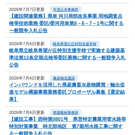
2026年7月7日更新
可茂土木事務所
【建設関連業務】県単 河川局部改良事業 用地調査点
検等技術業務 委託/委河用単第8－6－7－1号に関する
一般競争入札公告
2026年7月6日更新
岐阜希望が丘特別支援学校
岐阜県立岐阜希望が丘特別支援学校で実施する建築基
準法第12条定期点検等委託業務に関する一般競争入札
公告
2026年7月6日更新
農産物流通課
インバウンドを活用した県産農畜水産物購買・輸出促
進モデル構築事業業務委託プロポーザル募集【選定結
果】
2026年7月6日更新
西濃農林事務所
【建設工事】西特第0801号 県営特定農業用管水路等
特別対策事業 時北部地区 第7期用水路工事に関す
る一般競争入札公告