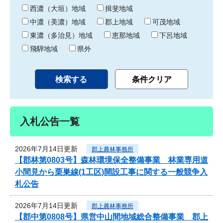
り
西濃（大垣）地域
揖斐地域
中濃（美濃）地域
郡上地域
可茂地域
東濃（多治見）地域
恵那地域
下呂地域
飛騨地域
県外
入札公告一覧
2026年7月14日更新
郡上農林事務所
【郡林第0803号】森林環境保全整備事業 林業専用道
小間見から栗巣線(1工区)開設工事に関する一般競争入
札公告
2026年7月14日更新
郡上農林事務所
【郡中第0808号】県営中山間地域総合整備事業 郡上