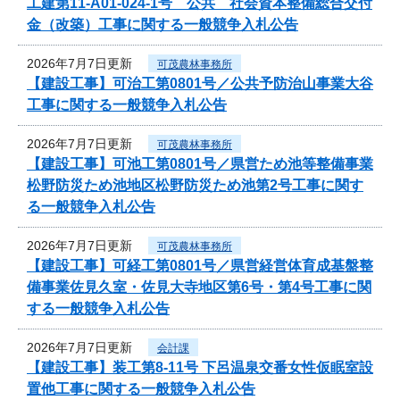
工建第11-A01-024-1号 公共 社会資本整備総合交付
金（改築）工事に関する一般競争入札公告
2026年7月7日更新
可茂農林事務所
【建設工事】可治工第0801号／公共予防治山事業大谷
工事に関する一般競争入札公告
2026年7月7日更新
可茂農林事務所
【建設工事】可池工第0801号／県営ため池等整備事業
松野防災ため池地区松野防災ため池第2号工事に関す
る一般競争入札公告
2026年7月7日更新
可茂農林事務所
【建設工事】可経工第0801号／県営経営体育成基盤整
備事業佐見久室・佐見大寺地区第6号・第4号工事に関
する一般競争入札公告
2026年7月7日更新
会計課
【建設工事】装工第8-11号 下呂温泉交番女性仮眠室設
置他工事に関する一般競争入札公告