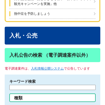
観光キャンペーンを実施」他
熱中症を予防しましょう
本
文
入札・公売
入札公告の検索 （電子調達案件以外）
電子調達案件は、
入札情報公開システム
で公告しています
キーワード検索
検
索
す
種類
る