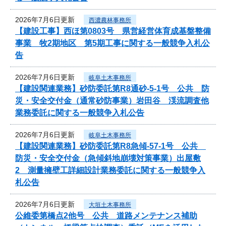
2026年7月6日更新
西濃農林事務所
【建設工事】西ほ第0803号 県営経営体育成基盤整備
事業 牧2期地区 第5期工事に関する一般競争入札公
告
2026年7月6日更新
岐阜土木事務所
【建設関連業務】砂防委託第R8通砂-5-1号 公共 防
災・安全交付金（通常砂防事業）岩田谷 渓流調査他
業務委託に関する一般競争入札公告
2026年7月6日更新
岐阜土木事務所
【建設関連業務】砂防委託第R8急傾-57-1号 公共
防災・安全交付金（急傾斜地崩壊対策事業）出屋敷
2 測量擁壁工詳細設計業務委託に関する一般競争入
札公告
2026年7月6日更新
大垣土木事務所
公維委第橋点2他号 公共 道路メンテナンス補助