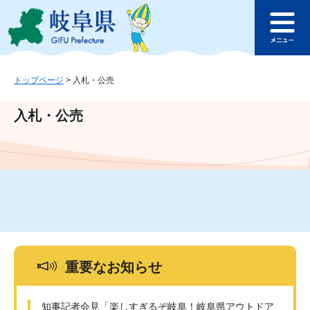
ペ
メ
このページの本文へ
ー
ニ
メ
ジ
ュ
ニ
の
ー
ュ
先
を
ー
頭
飛
トップページ
>
入札・公売
で
ば
す
し
入札・公売
。
て
本
文
へ
重要なお知らせ
知事記者会見「楽しすぎるぞ岐阜！岐阜県アウトドア