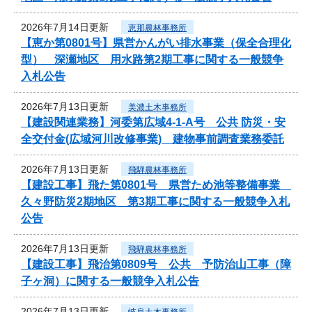
2026年7月14日更新
恵那農林事務所
【恵か第0801号】県営かんがい排水事業（保全合理化
型） 深瀬地区 用水路第2期工事に関する一般競争
入札公告
2026年7月13日更新
美濃土木事務所
【建設関連業務】河委第広域4-1-A号 公共 防災・安
全交付金(広域河川改修事業) 建物事前調査業務委託
2026年7月13日更新
飛騨農林事務所
【建設工事】飛た第0801号 県営ため池等整備事業
久々野防災2期地区 第3期工事に関する一般競争入札
公告
2026年7月13日更新
飛騨農林事務所
【建設工事】飛治第0809号 公共 予防治山工事（障
子ヶ洞）に関する一般競争入札公告
2026年7月13日更新
岐阜土木事務所