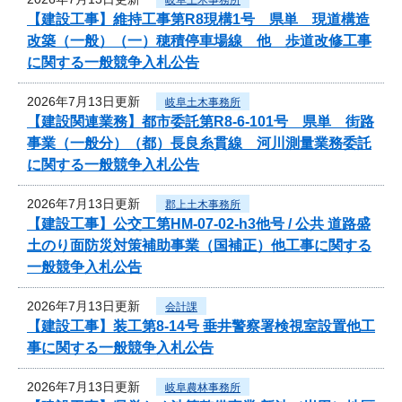
【建設工事】維持工事第R8現構1号 県単 現道構造
改築（一般）（一）穂積停車場線 他 歩道改修工事
に関する一般競争入札公告
2026年7月13日更新
岐阜土木事務所
【建設関連業務】都市委託第R8-6-101号 県単 街路
事業（一般分）（都）長良糸貫線 河川測量業務委託
に関する一般競争入札公告
2026年7月13日更新
郡上土木事務所
【建設工事】公交工第HM-07-02-h3他号 / 公共 道路盛
土のり面防災対策補助事業（国補正）他工事に関する
一般競争入札公告
2026年7月13日更新
会計課
【建設工事】装工第8-14号 垂井警察署検視室設置他工
事に関する一般競争入札公告
2026年7月13日更新
岐阜農林事務所