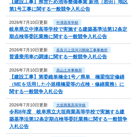
【建設工事】県営ため池等整備事業 新池（岩田）地区
第1号工事に関する一般競争入札公告
2026年7月10日更新
中津高等学校
岐阜県立中津高等学校で実施する建築基準法第12条定
期点検等委託業務に関する一般競争入札公告
2026年7月10日更新
長良川上流河川開発工事事務所
普通乗用車の調達に関する一般競争入札公告
2026年7月10日更新
高山土木事務所
【建設工事】第委維単橋全1号／県単 橋梁指定修繕
（MEを活用した小規模橋梁等の点検・修繕業務）に
関する一般競争入札公告
2026年7月10日更新
大垣商業高等学校
令和8年度 岐阜県立大垣商業高等学校で実施する建
築基準法第12条定期点検等委託業務に関する一般競争
入札公告