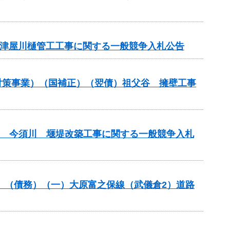
債）津屋川樋管工工事に関する一般競争入札公告
崩壊対策事業）（国補正）（翌債）祖父谷 擁壁工事
(翌債) 今須川 堰堤改築工事に関する一般競争入札
分）（債務）（一）大原富之保線（武儀倉2）道路