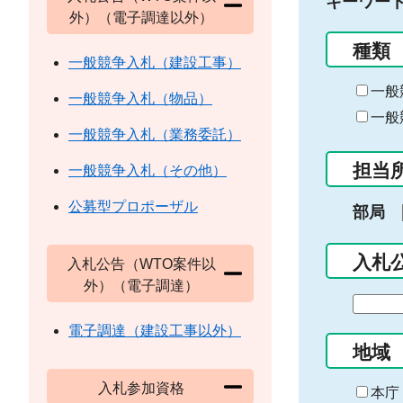
キーワー
外）（電子調達以外）
種類
一般競争入札（建設工事）
一般
一般競争入札（物品）
一般
一般競争入札（業務委託）
担当
一般競争入札（その他）
公募型プロポーザル
部局
入札
入札公告（WTO案件以
外）（電子調達）
期
間
電子調達（建設工事以外）
の
地域
始
入札参加資格
ま
本庁