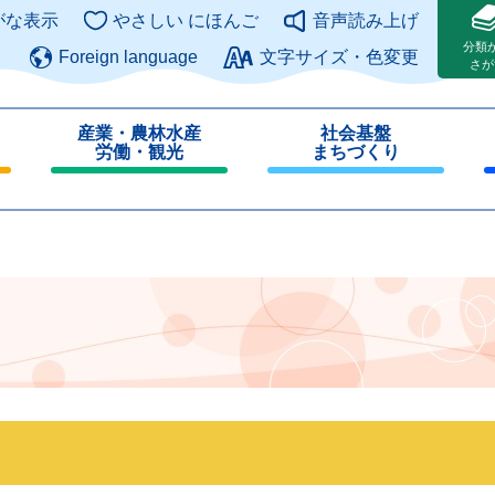
このページの本文へ
がな表示
やさしい にほんご
音声読み上げ
分類
Foreign language
文字サイズ・色変更
さが
産業・農林水産
社会基盤
労働・観光
まちづくり
閉
閉
じ
じ
る
る