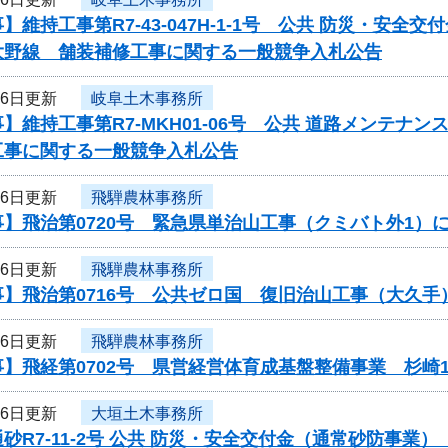
】維持工事第R7-43-047H-1-1号 公共 防災・安
大野線 舗装補修工事に関する一般競争入札公告
16日更新
岐阜土木事務所
】維持工事第R7-MKH01-06号 公共 道路メンテ
工事に関する一般競争入札公告
16日更新
飛騨農林事務所
】飛治第0720号 緊急県単治山工事（クミバト外1）
16日更新
飛騨農林事務所
事】飛治第0716号 公共ゼロ国 復旧治山工事（大久
16日更新
飛騨農林事務所
】飛経第0702号 県営経営体育成基盤整備事業 杉崎
16日更新
大垣土木事務所
砂R7-11-2号 公共 防災・安全交付金（通常砂防事