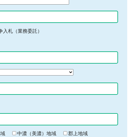
争入札（業務委託）
地域
中濃（美濃）地域
郡上地域