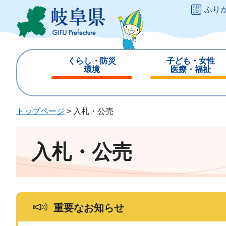
ペ
メ
ふり
ー
ニ
ジ
ュ
の
ー
先
を
くらし・防災
子ども・女性
頭
飛
環境
医療・福祉
で
ば
閉
閉
す
し
じ
じ
。
て
る
る
トップページ
>
入札・公売
本
文
へ
入札・公売
重要なお知らせ