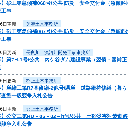
】砂工第急傾補068号/公共 防災・安全交付金（急傾斜
設工事
16日更新
美濃土木事務所
】砂工第急傾補067号/公共 防災・安全交付金（急傾斜
設工事
16日更新
長良川上流河川開発工事事務所
】第7H-1号/公共 内ケ谷ダム建設事業（翌債・国補
告
16日更新
郡上土木事務所
】単維工第R7暮修繕-2他号/県単 道路維持修繕（暮
審査型一般競争入札公告
16日更新
郡上土木事務所
】公交工第HD－05－03－h号/公共 土砂災害対策
般競争入札公告