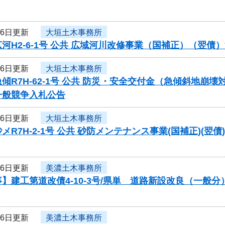
16日更新
大垣土木事務所
河H2-6-1号 公共 広域河川改修事業（国補正）（翌
16日更新
大垣土木事務所
傾R7H-62-1号 公共 防災・安全交付金（急傾斜地
一般競争入札公告
16日更新
大垣土木事務所
メR7H-2-1号 公共 砂防メンテナンス事業(国補正)
16日更新
美濃土木事務所
】建工第道改債4-10-3号/県単 道路新設改良（一般
16日更新
美濃土木事務所