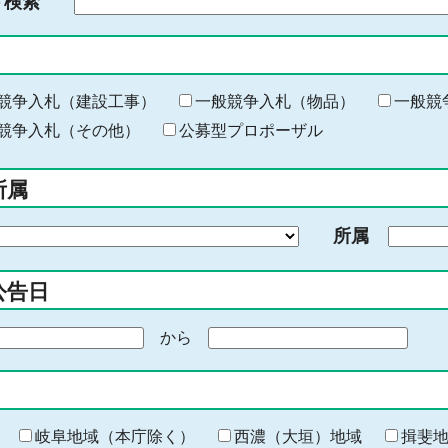
ド検索
検
索
す
る
キ
競争入札（建設工事）
一般競争入札（物品）
一般競
ー
競争入札（その他）
公募型プロポーザル
ワ
ー
所属
ド
を
所属
入
力
公告日
から
期
間
の
終
わ
岐阜地域（本庁除く）
西濃（大垣）地域
揖斐