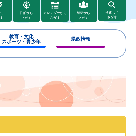
検索して
から
目的から
カレンダーから
組織から
さがす
す
さがす
さがす
さがす
教育・文化
県政情報
スポーツ・青少年
閉
閉
じ
じ
る
る