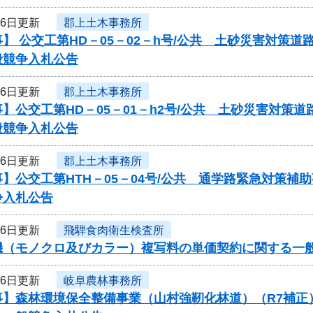
16日更新
郡上土木事務所
】 公交工第HD－05－02－h号/公共 土砂災害対策
般競争入札公告
16日更新
郡上土木事務所
】公交工第HD－05－01－h2号/公共 土砂災害対
般競争入札公告
16日更新
郡上土木事務所
】公交工第HTH－05－04号/公共 通学路緊急対策
争入札公告
16日更新
飛騨食肉衛生検査所
機（モノクロ及びカラー）複写料の単価契約に関する一
16日更新
岐阜農林事務所
事】森林環境保全整備事業（山村強靭化林道）（R7補正