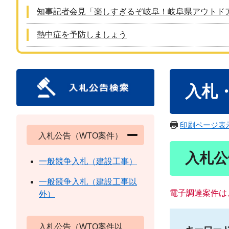
知事記者会見「楽しすぎるぞ岐阜！岐阜県アウトド
熱中症を予防しましょう
本
入札
文
印刷ページ表
入札公告（WTO案件）
入札公
一般競争入札（建設工事）
一般競争入札（建設工事以
電子調達案件は
外）
入札公告（WTO案件以