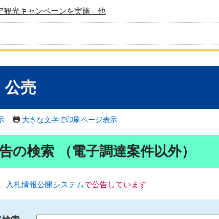
ア観光キャンペーンを実施」他
・公売
示
大きな文字で印刷ページ表示
告の検索 （電子調達案件以外）
、
入札情報公開システム
で公告しています