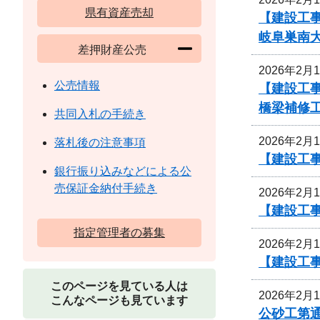
県有資産売却
【建設工事
岐阜巣南
差押財産公売
2026年2月
公売情報
【建設工事
橋梁補修
共同入札の手続き
2026年2月
落札後の注意事項
【建設工事
銀行振り込みなどによる公
売保証金納付手続き
2026年2月
【建設工
指定管理者の募集
2026年2月
【建設工事
このページを見ている人は
2026年2月
こんなページも見ています
公砂工第通