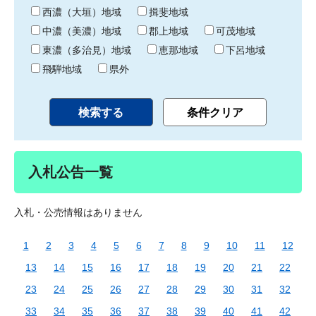
り
西濃（大垣）地域
揖斐地域
中濃（美濃）地域
郡上地域
可茂地域
東濃（多治見）地域
恵那地域
下呂地域
飛騨地域
県外
入札公告一覧
入札・公売情報はありません
1
2
3
4
5
6
7
8
9
10
11
12
13
14
15
16
17
18
19
20
21
22
23
24
25
26
27
28
29
30
31
32
33
34
35
36
37
38
39
40
41
42