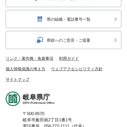
県の組織・電話番号一覧
県政へのご意見・ご提案
リンク・著作権・免責事項
利用ガイド
個人情報保護の考え方
ウェブアクセシビリティ方針
サイトマップ
岐阜県庁
GIFU Prefectural Office
〒500-8570
岐阜市薮田南2丁目1番1号
電話番号 058-272-1111（代表）