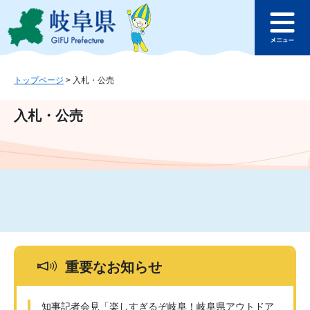
ペ
メ
このページの本文へ
ー
ニ
メ
ジ
ュ
ニ
の
ー
ュ
先
を
ー
頭
飛
トップページ
>
入札・公売
で
ば
す
し
入札・公売
。
て
本
文
へ
重要なお知らせ
知事記者会見「楽しすぎるぞ岐阜！岐阜県アウトドア