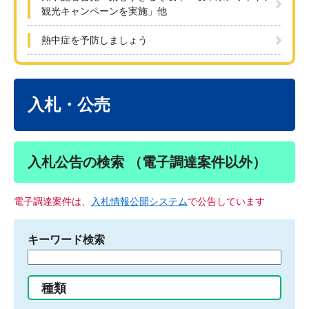
観光キャンペーンを実施」他
熱中症を予防しましょう
本
文
入札・公売
入札公告の検索 （電子調達案件以外）
電子調達案件は、
入札情報公開システム
で公告しています
キーワード検索
検
索
す
種類
る