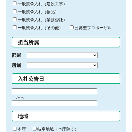
キ
一般競争入札（建設工事）
ー
一般競争入札（物品）
ワ
一般競争入札（業務委託）
ー
ド
一般競争入札（その他）
公募型プロポーザル
を
入
担当所属
力
部局
所属
入札公告日
期
から
間
期
の
間
始
地域
の
ま
終
り
わ
本庁
岐阜地域（本庁除く）