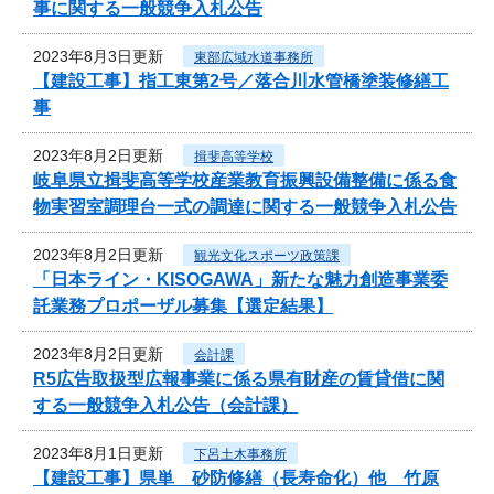
事に関する一般競争入札公告
2023年8月3日更新
東部広域水道事務所
【建設工事】指工東第2号／落合川水管橋塗装修繕工
事
2023年8月2日更新
揖斐高等学校
岐阜県立揖斐高等学校産業教育振興設備整備に係る食
物実習室調理台一式の調達に関する一般競争入札公告
2023年8月2日更新
観光文化スポーツ政策課
「日本ライン・KISOGAWA」新たな魅力創造事業委
託業務プロポーザル募集【選定結果】
2023年8月2日更新
会計課
R5広告取扱型広報事業に係る県有財産の賃貸借に関
する一般競争入札公告（会計課）
2023年8月1日更新
下呂土木事務所
【建設工事】県単 砂防修繕（長寿命化）他 竹原