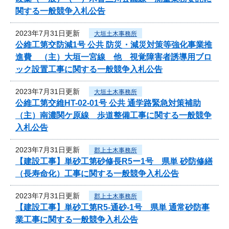
関する一般競争入札公告
2023年7月31日更新
大垣土木事務所
公維工第交防減1号 公共 防災・減災対策等強化事業推
進費 （主）大垣一宮線 他 視覚障害者誘導用ブロ
ック設置工事に関する一般競争入札公告
2023年7月31日更新
大垣土木事務所
公維工第交維HT-02-01号 公共 通学路緊急対策補助
（主）南濃関ケ原線 歩道整備工事に関する一般競争
入札公告
2023年7月31日更新
郡上土木事務所
【建設工事】単砂工第砂修長R5ー1号 県単 砂防修繕
（長寿命化）工事に関する一般競争入札公告
2023年7月31日更新
郡上土木事務所
【建設工事】単砂工第R5-通砂-1号 県単 通常砂防事
業工事に関する一般競争入札公告