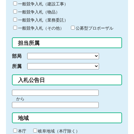
キ
一般競争入札（建設工事）
ー
一般競争入札（物品）
ワ
一般競争入札（業務委託）
ー
ド
一般競争入札（その他）
公募型プロポーザル
を
入
担当所属
力
部局
所属
入札公告日
期
から
間
期
の
間
始
地域
の
ま
終
り
わ
本庁
岐阜地域（本庁除く）