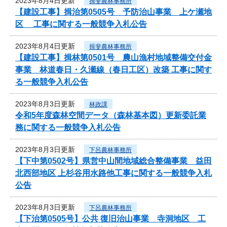
2023年8月4日更新
揖斐農林事務所
【建設工事】揖治第0505号 予防治山事業 上ケ瀬地
区 工事に関する一般競争入札公告
2023年8月4日更新
揖斐農林事務所
【建設工事】揖林第0501号 農山漁村地域整備交付金
事業 林道春日・久瀬線（春日工区）改築 工事に関す
る一般競争入札公告
2023年8月3日更新
林政課
令和5年度森林空間データ（森林基本図）更新委託業
務に関する一般競争入札公告
2023年8月3日更新
下呂農林事務所
【下中第0502号】県営中山間地域総合整備事業 益田
北西部地区 上杉谷用水路他工事に関する一般競争入札
公告
2023年8月3日更新
下呂農林事務所
【下治第0505号】公共 復旧治山事業 寺洞地区 工