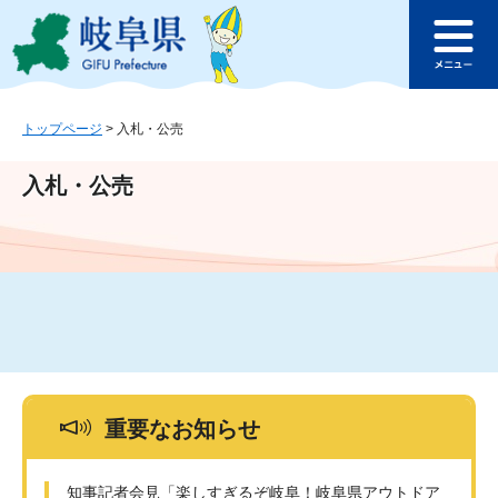
ペ
メ
このページの本文へ
ー
ニ
メ
ジ
ュ
ニ
の
ー
ュ
先
を
ー
頭
飛
トップページ
>
入札・公売
で
ば
す
し
入札・公売
。
て
本
文
へ
重要なお知らせ
知事記者会見「楽しすぎるぞ岐阜！岐阜県アウトドア