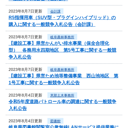
2023年8月7日更新
会計課
R5指揮用車（SUV型・プラグインハイブリッド）の
購入に関する一般競争入札公告（会計課）
2023年8月7日更新
岐阜農林事務所
【建設工事】県営かんがい排水事業（保全合理化
型） 各務用水四期地区 第5号工事に関する一般競
争入札公告
2023年8月7日更新
岐阜農林事務所
【建設工事】県営ため池等整備事業 西山池地区 第
1号工事に関する一般競争入札公告
2023年8月4日更新
恵那土木事務所
令和5年度道路パトロール車の調達に関する一般競争
入札公告
2023年8月4日更新
図書館
岐阜県図書館閲覧室公衆無線LANサービス提供業務に