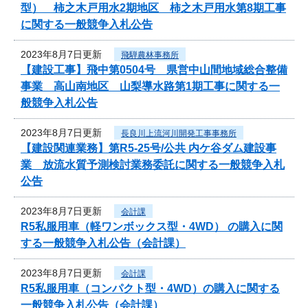
型） 柿之木戸用水2期地区 柿之木戸用水第8期工事
に関する一般競争入札公告
2023年8月7日更新
飛騨農林事務所
【建設工事】飛中第0504号 県営中山間地域総合整備
事業 高山南地区 山梨導水路第1期工事に関する一
般競争入札公告
2023年8月7日更新
長良川上流河川開発工事事務所
【建設関連業務】第R5-25号/公共 内ケ谷ダム建設事
業 放流水質予測検討業務委託に関する一般競争入札
公告
2023年8月7日更新
会計課
R5私服用車（軽ワンボックス型・4WD） の購入に関
する一般競争入札公告（会計課）
2023年8月7日更新
会計課
R5私服用車（コンパクト型・4WD）の購入に関する
一般競争入札公告（会計課）