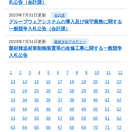
札公告（会計課）
2023年7月31日更新
会計課
グループウェアシステムの導入及び保守業務に関する
一般競争入札公告（会計課）
2023年7月31日更新
森林文化アカデミー
製材棟送材車制御装置等の改修工事に関する一般競争
入札公告
1
2
3
4
5
6
7
8
9
10
11
12
13
14
15
16
17
18
19
20
21
22
23
24
25
26
27
28
29
30
31
32
33
34
35
36
37
38
39
40
41
42
43
44
45
46
47
48
49
50
51
52
53
54
55
56
57
58
59
60
61
62
63
64
65
66
67
68
69
70
71
72