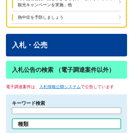
観光キャンペーンを実施」他
熱中症を予防しましょう
本
文
入札・公売
入札公告の検索 （電子調達案件以外）
電子調達案件は、
入札情報公開システム
で公告しています
キーワード検索
検
索
す
種類
る