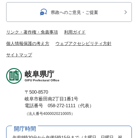
県政へのご意見・ご提案
リンク・著作権・免責事項
利用ガイド
個人情報保護の考え方
ウェブアクセシビリティ方針
サイトマップ
岐阜県庁
GIFU Prefectural Office
〒500-8570
岐阜市薮田南2丁目1番1号
電話番号 058-272-1111（代表）
（法人番号4000020210005）
開庁時間
午前8時30分から午後5時15分まで
（土曜日、日曜日、祝