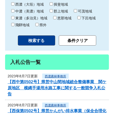
り
西濃（大垣）地域
揖斐地域
中濃（美濃）地域
郡上地域
可茂地域
東濃（多治見）地域
恵那地域
下呂地域
飛騨地域
県外
入札公告一覧
2023年8月7日更新
西濃農林事務所
【西中第0502号】県営中山間地域総合整備事業 関ケ
原地区 横縄手湯用水路工事に関する一般競争入札公
告
2023年8月7日更新
西濃農林事務所
【西保第0502号】県営かんがい排水事業（保全合理化