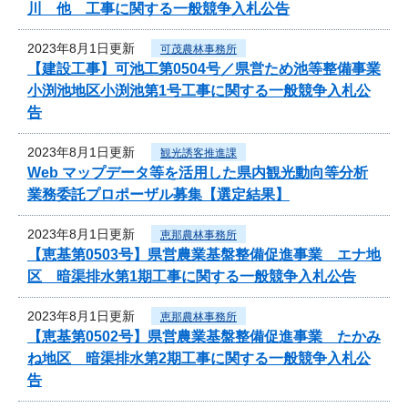
川 他 工事に関する一般競争入札公告
2023年8月1日更新
可茂農林事務所
【建設工事】可池工第0504号／県営ため池等整備事業
小渕池地区小渕池第1号工事に関する一般競争入札公
告
2023年8月1日更新
観光誘客推進課
Web マップデータ等を活用した県内観光動向等分析
業務委託プロポーザル募集【選定結果】
2023年8月1日更新
恵那農林事務所
【恵基第0503号】県営農業基盤整備促進事業 エナ地
区 暗渠排水第1期工事に関する一般競争入札公告
2023年8月1日更新
恵那農林事務所
【恵基第0502号】県営農業基盤整備促進事業 たかみ
ね地区 暗渠排水第2期工事に関する一般競争入札公
告