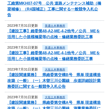
工維第MKH07-07号 公共 道路メンテナンス補助（橋
梁補修）（R4国補正）工事に関する一般競争入札公
告
2023年7月31日更新
美濃土木事務所
【建設工事】維委第48-A2-ME-4-2他号／公共 MEを
活用した小規模橋梁等の点検・修繕業務委託工事
2023年7月31日更新
美濃土木事務所
【建設工事】維委第48-A2-ME-4-1他号／公共 MEを
活用した小規模橋梁等の点検・修繕業務委託工事
2023年7月31日更新
大垣土木事務所
【建設関連業務】 県維委第交構B号 県単 現道構造
改築（一般）（一）木曽三川公園線 歩道詳細設計業
務委託に関する一般競争入札公告
2023年7月31日更新
大垣土木事務所
【建設関連業務】 県維委第交構A号 県単 現道構造
改築（一般）（一）木曽三川公園線 測量業務委託に