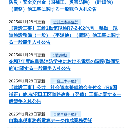
防災・安全交付金（国補正、災害防除）（畦畑他）
（債務）他工事に関する一般競争入札公告
2025年1月28日更新
古川土木事務所
【建設工事】工維3単第現施R7-Z-K2他号 県単 現
道施設整備（一般）（平湯他）（債務）他工事に関す
る一般競争入札公告
2025年1月28日更新
消防学校
令和7年度岐阜県消防学校における電気の調達(単価契
約)に関する一般競争入札公告
2025年1月28日更新
下呂土木事務所
【建設工事】公共 社会資本整備総合交付金（R6国
補正）他 赤沼田工区道路改良（翌債）工事に関する一
般競争入札公告
2025年1月28日更新
自動車税事務所
自動車税事務所電算データ作成業務委託