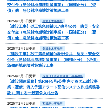
交付金（急傾斜地崩壊対策事業）（国補正分）（翌
債）他 急傾斜地崩壊対策施設工事
2025年2月3日更新
美濃土木事務所
【建設工事】砂工第急傾補017他号/公共 防災・安全
交付金（急傾斜地崩壊対策事業）（国補正分）（翌
債）他 急傾斜地崩壊対策施設工事
2025年2月3日更新
美濃土木事務所
【建設工事】砂工第急傾補048号/公共 防災・安全交
付金（急傾斜地崩壊対策事業）（国補正分）（翌債）
急傾斜地崩壊対策施設工事
2025年2月3日更新
長良川上流河川開発工事事務所
【建設関連業務】第R6H-5号/公共 内ケ谷ダム建設事
業（翌債）流入予測アラート配信システム作成業務委
託 に関する一般競争入札公告
2025年2月3日更新
西濃農林事務所