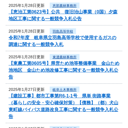
2025年1月28日更新
恵那農林事務所
【恵治工第0623号】公共 復旧治山事業（0国）夕森
地区工事に関する一般競争入札公告
2025年1月28日更新
羽島高等学校
令和7年度 岐阜県立羽島高等学校で使用するガスの
調達に関する一般競争入札
2025年1月28日更新
東濃農林事務所
【東農工第0605号】県営ため池等整備事業 金山ため
池地区 金山ため池改修工事に関する一般競争入札公
告
2025年1月27日更新
岐阜土木事務所
【建設工事】都市工事第R6-1-1号 県単 街路事業
（暮らしの安全・安心確保対策）【債務】（都）犬山
東町線バイパス道路改良工事に関する一般競争入札公
告