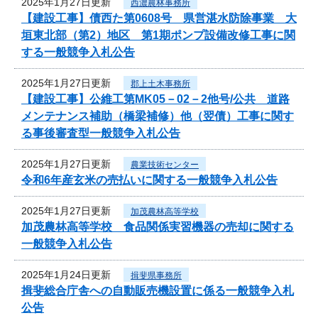
2025年1月27日更新
西濃農林事務所
【建設工事】債西た第0608号 県営湛水防除事業 大
垣東北部（第2）地区 第1期ポンプ設備改修工事に関
する一般競争入札公告
2025年1月27日更新
郡上土木事務所
【建設工事】公維工第MK05－02－2他号/公共 道路
メンテナンス補助（橋梁補修）他（翌債）工事に関す
る事後審査型一般競争入札公告
2025年1月27日更新
農業技術センター
令和6年産玄米の売払いに関する一般競争入札公告
2025年1月27日更新
加茂農林高等学校
加茂農林高等学校 食品関係実習機器の売却に関する
一般競争入札公告
2025年1月24日更新
揖斐県事務所
揖斐総合庁舎への自動販売機設置に係る一般競争入札
公告