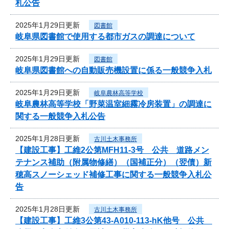
札公告
2025年1月29日更新
図書館
岐阜県図書館で使用する都市ガスの調達について
2025年1月29日更新
図書館
岐阜県図書館への自動販売機設置に係る一般競争入札
2025年1月29日更新
岐阜農林高等学校
岐阜農林高等学校「野菜温室細霧冷房装置」の調達に
関する一般競争入札公告
2025年1月28日更新
古川土木事務所
【建設工事】工維2公第MFH11-3号 公共 道路メン
テナンス補助（附属物修繕）（国補正分）（翌債）新
穂高スノーシェッド補修工事に関する一般競争入札公
告
2025年1月28日更新
古川土木事務所
【建設工事】工維3公第43-A010-113-hK他号 公共