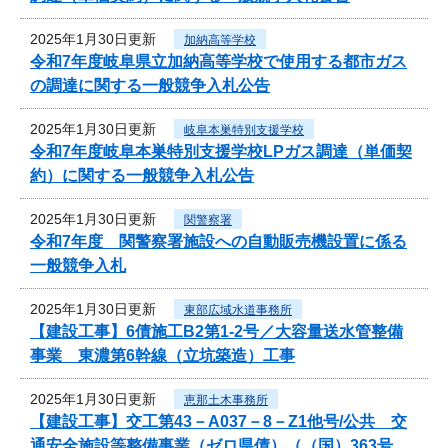
2025年1月30日更新
加納高等学校
令和7年度岐阜県立加納高等学校で使用する都市ガス
の調達に関する一般競争入札公告
2025年1月30日更新
岐阜本巣特別支援学校
令和7年度岐阜本巣特別支援学校LPガス調達（単価契
約）に関する一般競争入札公告
2025年1月30日更新
関警察署
令和7年度 関警察署施設への自動販売機設置に係る
一般競争入札
2025年1月30日更新
東部広域水道事務所
【建設工事】6債施工B2第1-2号／大容量送水管整備
事業 東濃第6幹線（立坑築造）工事
2025年1月30日更新
恵那土木事務所
【建設工事】交工第43－A037－8－Z1他号/公共 交
通安全施設等整備事業（ゼロ県債）（（国）363号