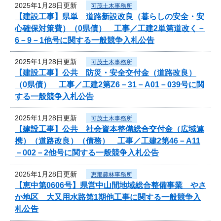
2025年1月28日更新
可茂土木事務所
【建設工事】県単 道路新設改良（暮らしの安全・安
心確保対策費）（0県債） 工事／工建2単第道改く－
6－9－1他号に関する一般競争入札公告
2025年1月28日更新
可茂土木事務所
【建設工事】公共 防災・安全交付金（道路改良）
（0県債） 工事／工建2第Z6－31－A01－039号に関
する一般競争入札公告
2025年1月28日更新
可茂土木事務所
【建設工事】公共 社会資本整備総合交付金（広域連
携）（道路改良）（債務） 工事／工建2第46－A11
－002－2他号に関する一般競争入札公告
2025年1月28日更新
恵那農林事務所
【恵中第0606号】県営中山間地域総合整備事業 やさ
か地区 大又用水路第1期他工事に関する一般競争入
札公告