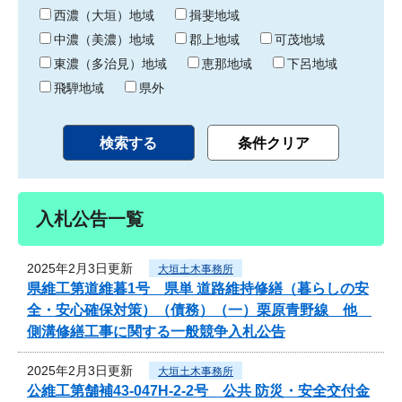
り
西濃（大垣）地域
揖斐地域
中濃（美濃）地域
郡上地域
可茂地域
東濃（多治見）地域
恵那地域
下呂地域
飛騨地域
県外
入札公告一覧
2025年2月3日更新
大垣土木事務所
県維工第道維暮1号 県単 道路維持修繕（暮らしの安
全・安心確保対策）（債務）（一）栗原青野線 他
側溝修繕工事に関する一般競争入札公告
2025年2月3日更新
大垣土木事務所
公維工第舗補43-047H-2-2号 公共 防災・安全交付金