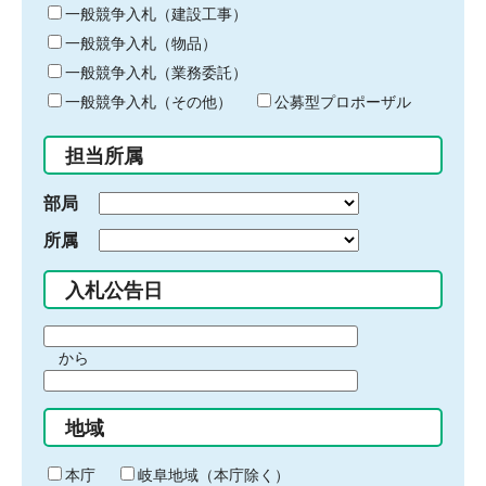
キ
一般競争入札（建設工事）
ー
一般競争入札（物品）
ワ
一般競争入札（業務委託）
ー
ド
一般競争入札（その他）
公募型プロポーザル
を
入
担当所属
力
部局
所属
入札公告日
期
から
間
期
の
間
始
地域
の
ま
終
り
わ
本庁
岐阜地域（本庁除く）