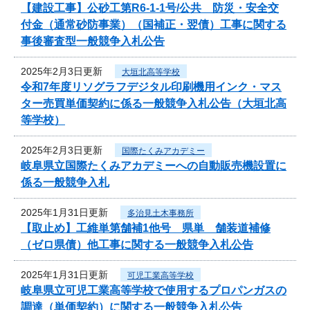
【建設工事】公砂工第R6-1-1号/公共 防災・安全交
付金（通常砂防事業）（国補正・翌債）工事に関する
事後審査型一般競争入札公告
2025年2月3日更新
大垣北高等学校
令和7年度リソグラフデジタル印刷機用インク・マス
ター売買単価契約に係る一般競争入札公告（大垣北高
等学校）
2025年2月3日更新
国際たくみアカデミー
岐阜県立国際たくみアカデミーへの自動販売機設置に
係る一般競争入札
2025年1月31日更新
多治見土木事務所
【取止め】工維単第舗補1他号 県単 舗装道補修
（ゼロ県債）他工事に関する一般競争入札公告
2025年1月31日更新
可児工業高等学校
岐阜県立可児工業高等学校で使用するプロパンガスの
調達（単価契約）に関する一般競争入札公告