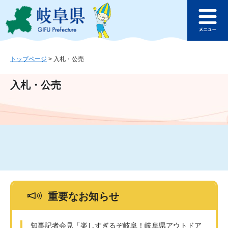
ペ
メ
このページの本文へ
ー
ニ
メ
ジ
ュ
ニ
の
ー
ュ
先
を
ー
頭
飛
トップページ
>
入札・公売
で
ば
す
し
入札・公売
。
て
本
文
へ
重要なお知らせ
知事記者会見「楽しすぎるぞ岐阜！岐阜県アウトドア