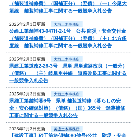
（舗装道補修費）（国補正分）（翌債）（一）今尾大
垣線 舗装補修工事に関する一般競争入札公告
2025年2月3日更新
大垣土木事務所
公維工第舗補43-047H-2-1号 公共 防災・安全交付金
（舗装道補修費）（国補正分）（翌債）（主）北方多
度線 舗装補修工事に関する一般競争入札公告
2025年2月3日更新
大垣土木事務所
県建工第道改2-26-3号 県単 県単道路改良（一般分）
（債務） （主）岐阜垂井線 道路改良工事に関する
一般競争入札公告
2025年2月3日更新
大垣土木事務所
県維工第舗補暮6号 県単 舗装道補修（暮らしの安
全・安心確保対策）（債務）（国）365号 舗装補修
工事に関する一般競争入札公告
2025年2月3日更新
美濃土木事務所
【建設工事】砂工第急傾補080他号/公共 防災・安全