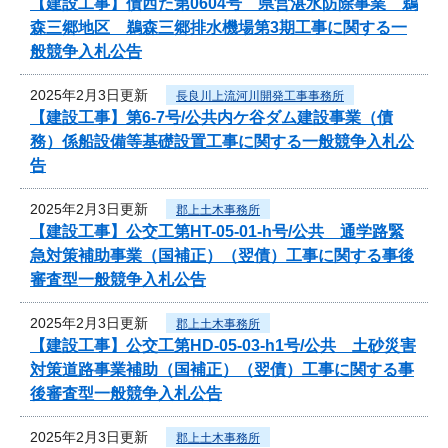
【建設工事】債西た第0604号 県営湛水防除事業 鵜
森三郷地区 鵜森三郷排水機場第3期工事に関する一
般競争入札公告
2025年2月3日更新
長良川上流河川開発工事事務所
【建設工事】第6-7号/公共内ケ谷ダム建設事業（債
務）係船設備等基礎設置工事に関する一般競争入札公
告
2025年2月3日更新
郡上土木事務所
【建設工事】公交工第HT-05-01-h号/公共 通学路緊
急対策補助事業（国補正）（翌債）工事に関する事後
審査型一般競争入札公告
2025年2月3日更新
郡上土木事務所
【建設工事】公交工第HD-05-03-h1号/公共 土砂災害
対策道路事業補助（国補正）（翌債）工事に関する事
後審査型一般競争入札公告
2025年2月3日更新
郡上土木事務所