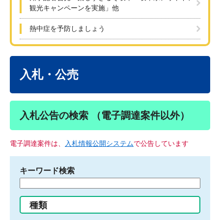
観光キャンペーンを実施」他
熱中症を予防しましょう
本
文
入札・公売
入札公告の検索 （電子調達案件以外）
電子調達案件は、
入札情報公開システム
で公告しています
キーワード検索
検
索
す
種類
る