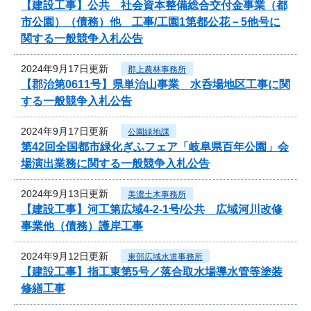
【建設工事】公共 社会資本整備総合交付金事業（都
市公園）（債務）他 工事/工園1第都公花－5他号に
関する一般競争入札公告
2024年9月17日更新
郡上農林事務所
【郡治第0611号】県単治山事業 水呑場地区工事に関
する一般競争入札公告
2024年9月17日更新
公園緑地課
第42回全国都市緑化ぎふフェア「岐阜県百年公園」会
場演出業務に関する一般競争入札公告
2024年9月13日更新
美濃土木事務所
【建設工事】河工第広域4-2-1号/公共 広域河川改修
事業他（債務）護岸工事
2024年9月12日更新
東部広域水道事務所
【建設工事】指工東第5号／落合取水場導水管等塗装
修繕工事