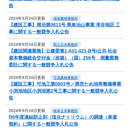
告
2024年9月24日更新
揖斐農林事務所
【建設工事】揖治第0613号 県単治山事業 滝谷地区 工
事に関する一般競争入札公告
2024年9月24日更新
郡上土木事務所
【建設関連業務】公建委第1-A01-021-B号/公共 社会
資本整備総合交付金（改築）（国）256号 測量業務
委託に関する一般競争入札公告
2024年9月24日更新
可茂農林事務所
【建設工事】可池工第0603号／県営ため池等整備事業
小渕池地区小渕池第2号工事に関する一般競争入札公
告
2024年9月24日更新
岐阜土木事務所
R6年度凍結防止剤（塩化ナトリウム）の調達（単価
契約）に関する一般競争入札公告