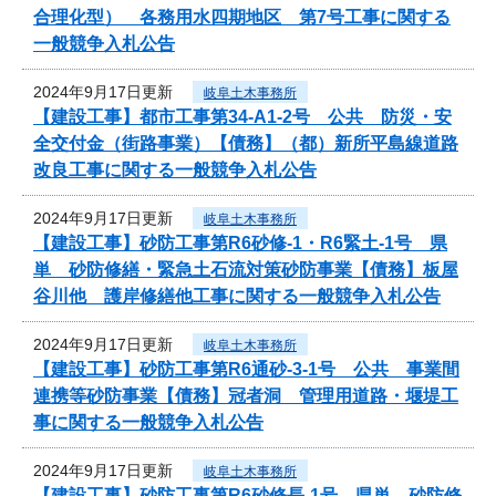
合理化型） 各務用水四期地区 第7号工事に関する
一般競争入札公告
2024年9月17日更新
岐阜土木事務所
【建設工事】都市工事第34-A1-2号 公共 防災・安
全交付金（街路事業）【債務】（都）新所平島線道路
改良工事に関する一般競争入札公告
2024年9月17日更新
岐阜土木事務所
【建設工事】砂防工事第R6砂修-1・R6緊土-1号 県
単 砂防修繕・緊急土石流対策砂防事業【債務】板屋
谷川他 護岸修繕他工事に関する一般競争入札公告
2024年9月17日更新
岐阜土木事務所
【建設工事】砂防工事第R6通砂-3-1号 公共 事業間
連携等砂防事業【債務】冠者洞 管理用道路・堰堤工
事に関する一般競争入札公告
2024年9月17日更新
岐阜土木事務所
【建設工事】砂防工事第R6砂修長-1号 県単 砂防修