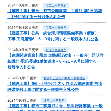
2024年9月10日更新
可茂土木事務所
【建設工事】県単 都市公園事業 工事/工園1単第花
－7号に関する一般競争入札公告
2024年9月10日更新
可茂土木事務所
【建設工事】公共 統合河川環境整備事業（債務）
工事/工河第環6－6－9号に関する一般競争入札公告
2024年9月10日更新
可茂土木事務所
【建設関連業務】県単 道路新設改良（一般分）照明詳
細設計 委託/委建1単第道改－6－21－A号に関する一
般競争入札公告
2024年9月9日更新
長良川上流河川開発工事事務所
【建設工事】第6－5号/公共 内ケ谷ダム建設事業 放流
設備据付工事に関する一般競争入札公告
2024年9月9日更新
岐阜土木事務所
【建設工事】都市工事第17-1号 県単街路事業（一般