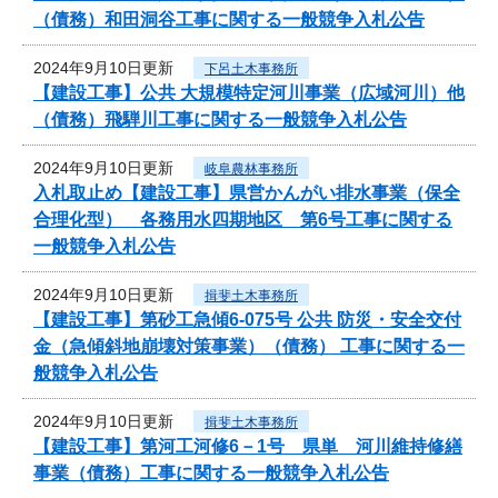
（債務）和田洞谷工事に関する一般競争入札公告
2024年9月10日更新
下呂土木事務所
【建設工事】公共 大規模特定河川事業（広域河川）他
（債務）飛騨川工事に関する一般競争入札公告
2024年9月10日更新
岐阜農林事務所
入札取止め【建設工事】県営かんがい排水事業（保全
合理化型） 各務用水四期地区 第6号工事に関する
一般競争入札公告
2024年9月10日更新
揖斐土木事務所
【建設工事】第砂工急傾6-075号 公共 防災・安全交付
金（急傾斜地崩壊対策事業）（債務） 工事に関する一
般競争入札公告
2024年9月10日更新
揖斐土木事務所
【建設工事】第河工河修6－1号 県単 河川維持修繕
事業（債務）工事に関する一般競争入札公告