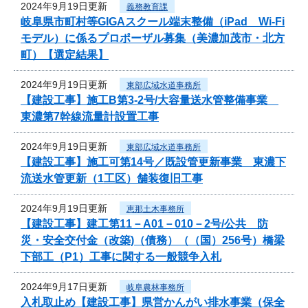
2024年9月19日更新
義務教育課
岐阜県市町村等GIGAスクール端末整備（iPad Wi-Fi
モデル）に係るプロポーザル募集（美濃加茂市・北方
町）【選定結果】
2024年9月19日更新
東部広域水道事務所
【建設工事】施工B第3-2号/大容量送水管整備事業
東濃第7幹線流量計設置工事
2024年9月19日更新
東部広域水道事務所
【建設工事】施工可第14号／既設管更新事業 東濃下
流送水管更新（1工区）舗装復旧工事
2024年9月19日更新
恵那土木事務所
【建設工事】建工第11－A01－010－2号/公共 防
災・安全交付金（改築)（債務）（（国）256号）橋梁
下部工（P1）工事に関する一般競争入札
2024年9月17日更新
岐阜農林事務所
入札取止め【建設工事】県営かんがい排水事業（保全