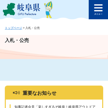
ペ
メ
このページの本文へ
ー
ニ
メ
ジ
ュ
ニ
の
ー
ュ
先
を
ー
頭
飛
トップページ
>
入札・公売
で
ば
す
し
入札・公売
。
て
本
文
へ
重要なお知らせ
知事記者会見「楽しすぎるぞ岐阜！岐阜県アウトドア