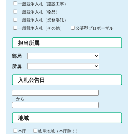
キ
一般競争入札（建設工事）
ー
一般競争入札（物品）
ワ
一般競争入札（業務委託）
ー
ド
一般競争入札（その他）
公募型プロポーザル
を
入
担当所属
力
部局
所属
入札公告日
期
から
間
期
の
間
始
地域
の
ま
終
り
わ
本庁
岐阜地域（本庁除く）