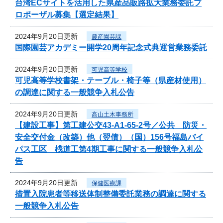
台湾ECサイトを活用した県産品販路拡大業務委託プ
ロポーザル募集【選定結果】
2024年9月20日更新
農産園芸課
国際園芸アカデミー開学20周年記念式典運営業務委託
2024年9月20日更新
可児高等学校
可児高等学校書架・テーブル・椅子等（県産材使用）
の調達に関する一般競争入札公告
2024年9月20日更新
高山土木事務所
【建設工事】第工建公交43-A1-65-2号／公共 防災・
安全交付金（改築）他（翌債）（国）156号福島バイ
パス工区 桟道工第4期工事に関する一般競争入札公
告
2024年9月20日更新
保健医療課
措置入院患者等移送体制整備委託業務の調達に関する
一般競争入札公告