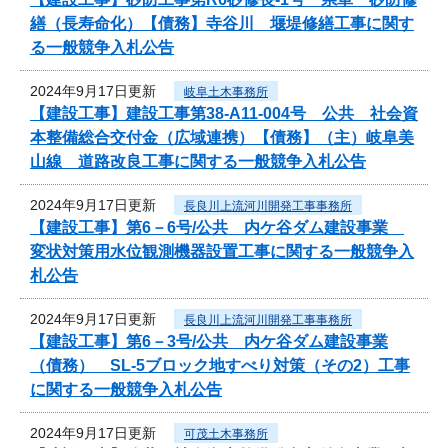
繕（長寿命化）【債務】寺谷川 堰堤修繕工事に関す
る一般競争入札公告
2024年9月17日更新
岐阜土木事務所
【建設工事】建設工事第38-A11-004号 公共 社会資
本整備総合交付金（広域連携）【債務】（主）岐阜美
山線 道路改良工事に関する一般競争入札公告
2024年9月17日更新
長良川上流河川開発工事事務所
【建設工事】第6－6号/公共 内ケ谷ダム建設事業
変状対策用水位観測機器設置工事に関する一般競争入
札公告
2024年9月17日更新
長良川上流河川開発工事事務所
【建設工事】第6－3号/公共 内ケ谷ダム建設事業
（債務） SL-5ブロック地すべり対策（その2）工事
に関する一般競争入札公告
2024年9月17日更新
可茂土木事務所