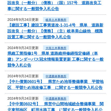
設改良（一般分）（債務）（国）157号 道路改良工
事に関する一般競争入札公告
2024年9月24日更新
岐阜土木事務所
【建設工事】建設工事第道改-1-31-4号 県単 道路新
設改良（一般分）【債務】（主）岐阜美山線他 標識
設置工事に関する一般競争入札公告
2024年9月24日更新
大垣土木事務所
県維工第指修1号 県単 道路維持修繕指定修繕（単
建）アンダーパス冠水情報装置更新 工事に関する一般
競争入札公告
2024年9月24日更新
中濃農林事務所
【中た債第0601号】 県営ため池等整備事業 平曽地
区 平曽ため池改修工事 に関する一般競争入札公告
2024年9月24日更新
中濃農林事務所
【中中第0602号】 県営中山間地域総合整備事業 関
北東部地区 町用水路工事 に関する一般競争入札公