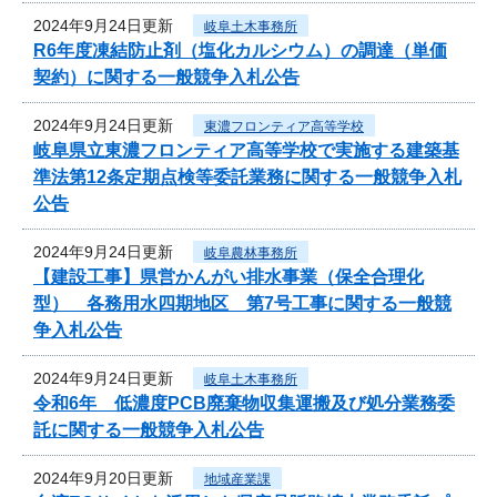
2024年9月24日更新
岐阜土木事務所
R6年度凍結防止剤（塩化カルシウム）の調達（単価
契約）に関する一般競争入札公告
2024年9月24日更新
東濃フロンティア高等学校
岐阜県立東濃フロンティア高等学校で実施する建築基
準法第12条定期点検等委託業務に関する一般競争入札
公告
2024年9月24日更新
岐阜農林事務所
【建設工事】県営かんがい排水事業（保全合理化
型） 各務用水四期地区 第7号工事に関する一般競
争入札公告
2024年9月24日更新
岐阜土木事務所
令和6年 低濃度PCB廃棄物収集運搬及び処分業務委
託に関する一般競争入札公告
2024年9月20日更新
地域産業課