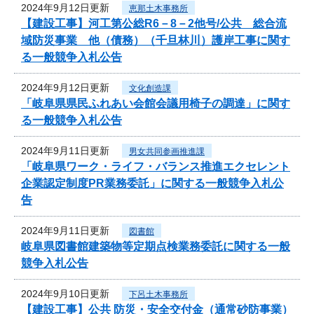
2024年9月12日更新
恵那土木事務所
【建設工事】河工第公総R6－8－2他号/公共 総合流
域防災事業 他（債務）（千旦林川）護岸工事に関す
る一般競争入札公告
2024年9月12日更新
文化創造課
「岐阜県県民ふれあい会館会議用椅子の調達」に関す
る一般競争入札公告
2024年9月11日更新
男女共同参画推進課
「岐阜県ワーク・ライフ・バランス推進エクセレント
企業認定制度PR業務委託」に関する一般競争入札公
告
2024年9月11日更新
図書館
岐阜県図書館建築物等定期点検業務委託に関する一般
競争入札公告
2024年9月10日更新
下呂土木事務所
【建設工事】公共 防災・安全交付金（通常砂防事業）