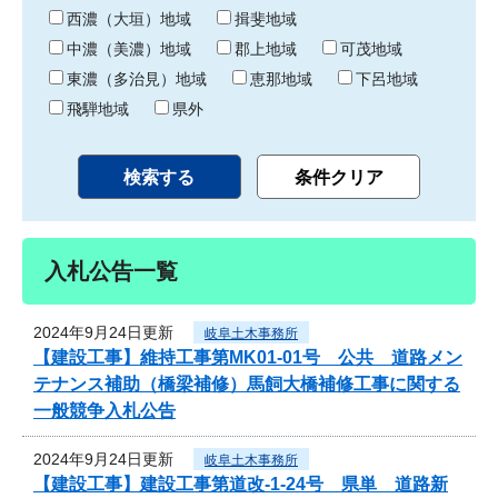
り
西濃（大垣）地域
揖斐地域
中濃（美濃）地域
郡上地域
可茂地域
東濃（多治見）地域
恵那地域
下呂地域
飛騨地域
県外
入札公告一覧
2024年9月24日更新
岐阜土木事務所
【建設工事】維持工事第MK01-01号 公共 道路メン
テナンス補助（橋梁補修）馬飼大橋補修工事に関する
一般競争入札公告
2024年9月24日更新
岐阜土木事務所
【建設工事】建設工事第道改-1-24号 県単 道路新