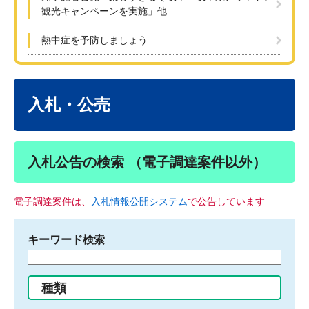
観光キャンペーンを実施」他
熱中症を予防しましょう
本
文
入札・公売
入札公告の検索 （電子調達案件以外）
電子調達案件は、
入札情報公開システム
で公告しています
キーワード検索
検
索
す
種類
る