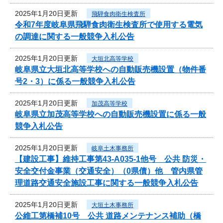
2025年1月20日更新
飛騨食肉衛生検査所
令和7年度岐阜県飛騨食肉衛生検査所で使用する電気
の調達に関する一般競争入札公告
2025年1月20日更新
大垣北高等学校
岐阜県立大垣北高等学校への自動販売機設置（物件番
号2・3）に係る一般競争入札公告
2025年1月20日更新
加茂高等学校
岐阜県立加茂高等学校への自動販売機設置に係る一般
競争入札公告
2025年1月20日更新
岐阜土木事務所
【建設工事】維持工事第43-A035-1他号 公共 防災・
安全交付金事業（交通安全）（0県債）他 管内県管
理道路交通安全施設工事に関する一般競争入札公告
2025年1月20日更新
大垣土木事務所
公維工第橋補10号 公共 道路メンテナンス補助（橋