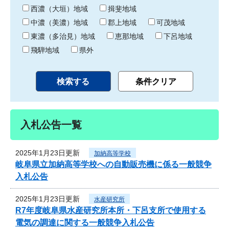
り
西濃（大垣）地域
揖斐地域
中濃（美濃）地域
郡上地域
可茂地域
東濃（多治見）地域
恵那地域
下呂地域
飛騨地域
県外
入札公告一覧
2025年1月23日更新
加納高等学校
岐阜県立加納高等学校への自動販売機に係る一般競争
入札公告
2025年1月23日更新
水産研究所
R7年度岐阜県水産研究所本所・下呂支所で使用する
電気の調達に関する一般競争入札公告