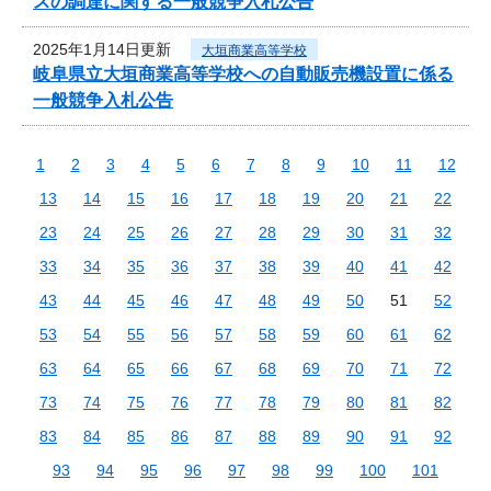
スの調達に関する一般競争入札公告
2025年1月14日更新
大垣商業高等学校
岐阜県立大垣商業高等学校への自動販売機設置に係る
一般競争入札公告
1
2
3
4
5
6
7
8
9
10
11
12
13
14
15
16
17
18
19
20
21
22
23
24
25
26
27
28
29
30
31
32
33
34
35
36
37
38
39
40
41
42
43
44
45
46
47
48
49
50
51
52
53
54
55
56
57
58
59
60
61
62
63
64
65
66
67
68
69
70
71
72
73
74
75
76
77
78
79
80
81
82
83
84
85
86
87
88
89
90
91
92
93
94
95
96
97
98
99
100
101