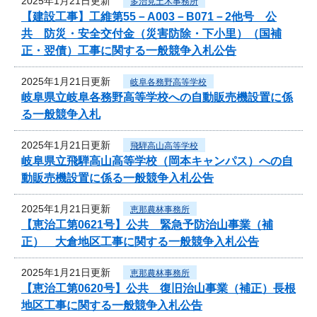
2025年1月21日更新
多治見土木事務所
【建設工事】工維第55－A003－B071－2他号 公
共 防災・安全交付金（災害防除・下小里）（国補
正・翌債）工事に関する一般競争入札公告
2025年1月21日更新
岐阜各務野高等学校
岐阜県立岐阜各務野高等学校への自動販売機設置に係
る一般競争入札
2025年1月21日更新
飛騨高山高等学校
岐阜県立飛騨高山高等学校（岡本キャンパス）への自
動販売機設置に係る一般競争入札公告
2025年1月21日更新
恵那農林事務所
【恵治工第0621号】公共 緊急予防治山事業（補
正） 大倉地区工事に関する一般競争入札公告
2025年1月21日更新
恵那農林事務所
【恵治工第0620号】公共 復旧治山事業（補正）長根
地区工事に関する一般競争入札公告