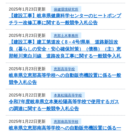
2025年1月23日更新
保健環境研究所
【建設工事】岐阜県健康科学センターのヒートポンプ
チラー改修工事に関する一般競争入札公告
2025年1月23日更新
恵那土木事務所
【建設工事】建工第道改く8－4号/県単 道路新設改
良（暮らしの安全・安心確保対策）（債務）（主）恵
那蛭川東白川線 道路改良工事に関する一般競争入札
2025年1月23日更新
恵那高等学校
岐阜県立恵那高等学校への自動販売機設置に係る一般
競争入札公告
2025年1月22日更新
本巣松陽高等学校
令和7年度岐阜県立本巣松陽高等学校で使用するガス
の調達に関する一般競争入札公告
2025年1月22日更新
恵那南高等学校
岐阜県立恵那南高等学校への自動販売機設置に係る一