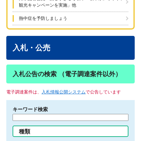
観光キャンペーンを実施」他
熱中症を予防しましょう
本
文
入札・公売
入札公告の検索 （電子調達案件以外）
電子調達案件は、
入札情報公開システム
で公告しています
キーワード検索
検
索
す
種類
る