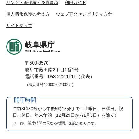
リンク・著作権・免責事項
利用ガイド
個人情報保護の考え方
ウェブアクセシビリティ方針
サイトマップ
岐阜県庁
GIFU Prefectural Office
〒500-8570
岐阜市薮田南2丁目1番1号
電話番号 058-272-1111（代表）
（法人番号4000020210005）
開庁時間
午前8時30分から午後5時15分まで
（土曜日、日曜日、祝
日、休日、年末年始（12月29日から1月3日）を除く）
※一部、開庁時間の異なる機関、施設があります。