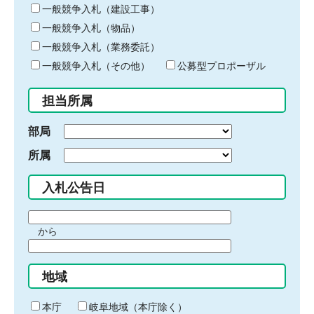
キ
一般競争入札（建設工事）
ー
一般競争入札（物品）
ワ
一般競争入札（業務委託）
ー
ド
一般競争入札（その他）
公募型プロポーザル
を
入
担当所属
力
部局
所属
入札公告日
期
から
間
期
の
間
始
地域
の
ま
終
り
わ
本庁
岐阜地域（本庁除く）