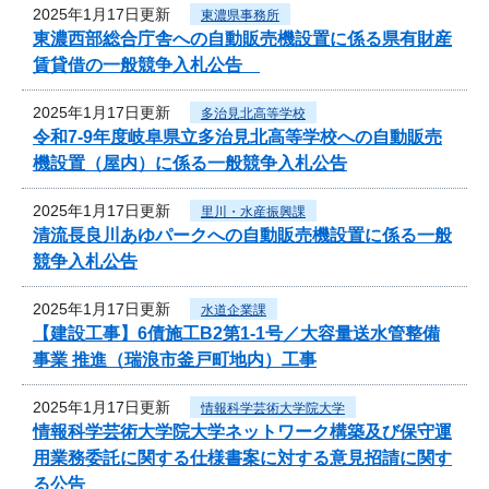
2025年1月17日更新
東濃県事務所
東濃西部総合庁舎への自動販売機設置に係る県有財産
賃貸借の一般競争入札公告
2025年1月17日更新
多治見北高等学校
令和7‐9年度岐阜県立多治見北高等学校への自動販売
機設置（屋内）に係る一般競争入札公告
2025年1月17日更新
里川・水産振興課
清流長良川あゆパークへの自動販売機設置に係る一般
競争入札公告
2025年1月17日更新
水道企業課
【建設工事】6債施工B2第1-1号／大容量送水管整備
事業 推進（瑞浪市釜戸町地内）工事
2025年1月17日更新
情報科学芸術大学院大学
情報科学芸術大学院大学ネットワーク構築及び保守運
用業務委託に関する仕様書案に対する意見招請に関す
る公告