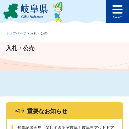
ペ
メ
このページの本文へ
ー
ニ
メ
ジ
ュ
ニ
の
ー
ュ
先
を
ー
頭
飛
トップページ
>
入札・公売
で
ば
す
し
入札・公売
。
て
本
文
へ
重要なお知らせ
知事記者会見「楽しすぎるぞ岐阜！岐阜県アウトドア