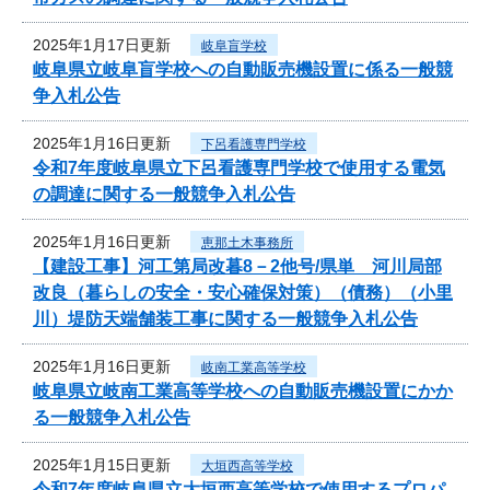
2025年1月17日更新
岐阜盲学校
岐阜県立岐阜盲学校への自動販売機設置に係る一般競
争入札公告
2025年1月16日更新
下呂看護専門学校
令和7年度岐阜県立下呂看護専門学校で使用する電気
の調達に関する一般競争入札公告
2025年1月16日更新
恵那土木事務所
【建設工事】河工第局改暮8－2他号/県単 河川局部
改良（暮らしの安全・安心確保対策）（債務）（小里
川）堤防天端舗装工事に関する一般競争入札公告
2025年1月16日更新
岐南工業高等学校
岐阜県立岐南工業高等学校への自動販売機設置にかか
る一般競争入札公告
2025年1月15日更新
大垣西高等学校
令和7年度岐阜県立大垣西高等学校で使用するプロパ