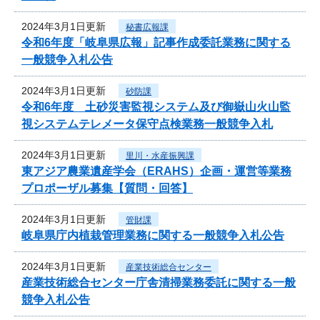
2024年3月1日更新
秘書広報課
令和6年度「岐阜県広報」記事作成委託業務に関する
一般競争入札公告
2024年3月1日更新
砂防課
令和6年度 土砂災害監視システム及び御嶽山火山監
視システムテレメータ保守点検業務一般競争入札
2024年3月1日更新
里川・水産振興課
東アジア農業遺産学会（ERAHS）企画・運営等業務
プロポーザル募集【質問・回答】
2024年3月1日更新
管財課
岐阜県庁内植栽管理業務に関する一般競争入札公告
2024年3月1日更新
産業技術総合センター
産業技術総合センター庁舎清掃業務委託に関する一般
競争入札公告