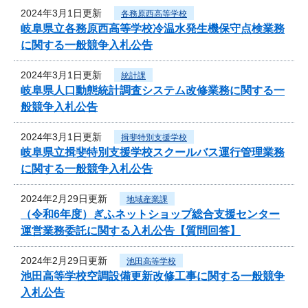
2024年3月1日更新
各務原西高等学校
岐阜県立各務原西高等学校冷温水発生機保守点検業務
に関する一般競争入札公告
2024年3月1日更新
統計課
岐阜県人口動態統計調査システム改修業務に関する一
般競争入札公告
2024年3月1日更新
揖斐特別支援学校
岐阜県立揖斐特別支援学校スクールバス運行管理業務
に関する一般競争入札公告
2024年2月29日更新
地域産業課
（令和6年度）ぎふネットショップ総合支援センター
運営業務委託に関する入札公告【質問回答】
2024年2月29日更新
池田高等学校
池田高等学校空調設備更新改修工事に関する一般競争
入札公告