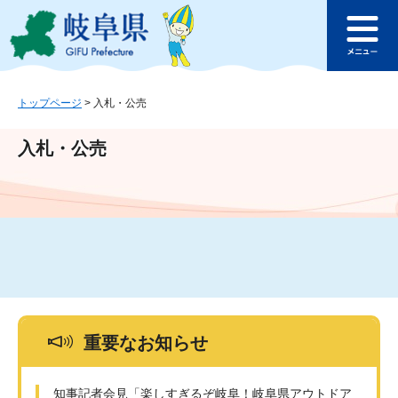
ペ
メ
このページの本文へ
ー
ニ
メ
ジ
ュ
ニ
の
ー
ュ
先
を
ー
頭
飛
トップページ
>
入札・公売
で
ば
す
し
入札・公売
。
て
本
文
へ
重要なお知らせ
知事記者会見「楽しすぎるぞ岐阜！岐阜県アウトドア