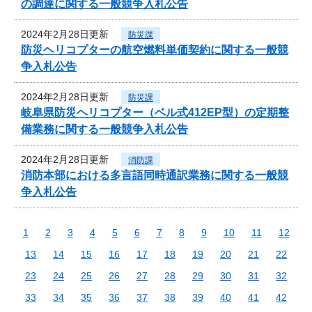
の調達に関する一般競争入札公告
2024年2月28日更新
防災課
防災ヘリコプターの航空燃料単価契約に関する一般競
争入札公告
2024年2月28日更新
防災課
岐阜県防災ヘリコプター（ベル式412EP型）の定期整
備業務に関する一般競争入札公告
2024年2月28日更新
消防課
消防本部における多言語同時通訳業務に関する一般競
争入札公告
1
2
3
4
5
6
7
8
9
10
11
12
13
14
15
16
17
18
19
20
21
22
23
24
25
26
27
28
29
30
31
32
33
34
35
36
37
38
39
40
41
42