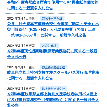
令和6年度恵那総合庁舎で使用するA4再生紙単価契約
に関する一般競争入札公告
2024年3月4日更新
流域浄水事務所
公共 社会資本整備総合交付金事業（防災・安全）木
曽川幹線他（K35・N2）人孔防食被覆（翌債）工事
（第401-C-057号）に関する一般競争入札公告
2024年3月4日更新
教育財務課
令和6年度高性能印刷機保守業務委託に関する一般競
争入札公告
2024年3月1日更新
郡上特別支援学校
岐阜県立郡上特別支援学校スクールバス運行管理業務
に関する一般競争入札公告
2024年3月1日更新
郡上特別支援学校
令和6年度岐阜県立郡上特別支援学校通学用バス借上
げ及び運行業務委託（年間契約）に関する一般競争入
札公告