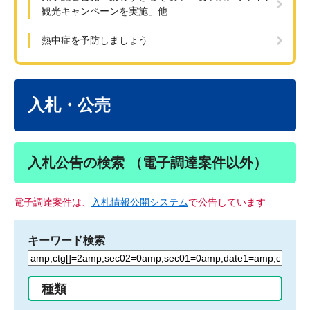
観光キャンペーンを実施」他
熱中症を予防しましょう
本
文
入札・公売
入札公告の検索 （電子調達案件以外）
電子調達案件は、
入札情報公開システム
で公告しています
キーワード検索
検
索
す
種類
る