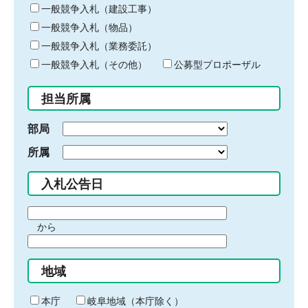
キ
一般競争入札（建設工事）
ー
一般競争入札（物品）
ワ
一般競争入札（業務委託）
ー
ド
一般競争入札（その他）
公募型プロポーザル
を
入
担当所属
力
部局
所属
入札公告日
期
から
間
期
の
間
始
地域
の
ま
終
り
わ
本庁
岐阜地域（本庁除く）