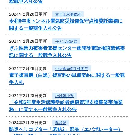
般競争入札公告
2024年2月28日更新
古川土木事務所
令和6年度トンネル電気防災設備保守点検委託業務に
関する一般競争入札公告
2024年2月28日更新
子ども家庭課
ぎふ性暴力被害者支援センター夜間等電話相談業務委
託に関する一般競争入札公告
2024年2月28日更新
中央食肉衛生検査所
電子複写機（白黒）複写料の単価契約に関する一般競
争入札
2024年2月28日更新
地域福祉課
「令和6年度生活保護受給者健康管理支援事業実施業
務」に関する一般競争入札公告
2024年2月28日更新
防災課
防災ヘリコプター「若鮎3」部品（エバポレーター）