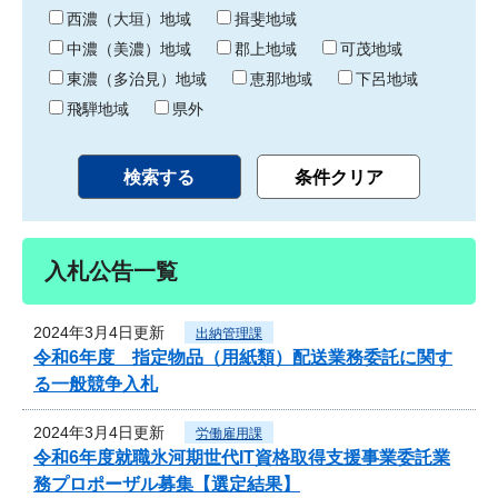
り
西濃（大垣）地域
揖斐地域
中濃（美濃）地域
郡上地域
可茂地域
東濃（多治見）地域
恵那地域
下呂地域
飛騨地域
県外
入札公告一覧
2024年3月4日更新
出納管理課
令和6年度 指定物品（用紙類）配送業務委託に関す
る一般競争入札
2024年3月4日更新
労働雇用課
令和6年度就職氷河期世代IT資格取得支援事業委託業
務プロポーザル募集【選定結果】