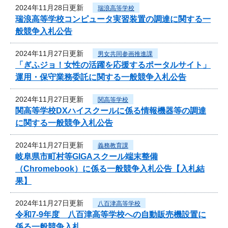
2024年11月28日更新
瑞浪高等学校
瑞浪高等学校コンピュータ実習装置の調達に関する一
般競争入札公告
2024年11月27日更新
男女共同参画推進課
「ぎふジョ！女性の活躍を応援するポータルサイト」
運用・保守業務委託に関する一般競争入札公告
2024年11月27日更新
関高等学校
関高等学校DXハイスクールに係る情報機器等の調達
に関する一般競争入札公告
2024年11月27日更新
義務教育課
岐阜県市町村等GIGAスクール端末整備
（Chromebook）に係る一般競争入札公告【入札結
果】
2024年11月27日更新
八百津高等学校
令和7-9年度 八百津高等学校への自動販売機設置に
係る一般競争入札