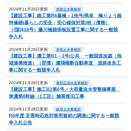
2024年11月28日更新
恵那土木事務所
【建設工事】維工第R6暮橋－1他号/県単 橋りょう維
持修繕(暮らしの安全・安心確保対策)他（債務）
（(国)418号）藤川橋踏掛板設置工事に関する一般競
争入札
2024年11月28日更新
恵那土木事務所
【建設工事】濃工第N1－3号/公共 一般国道改築（地
域連携推進）（翌債）濃飛横断自動車道 道路改良工
事に関する一般競争入札
2024年11月28日更新
東部広域水道事務所
【建設工事】施工B2第6号／大容量送水管整備事業
東濃第8幹線（1工区）舗装復旧工事
2024年11月28日更新
岐阜土木事務所
R6年度 災害時応急対策用資材の調達に関する一般競
争入札公告