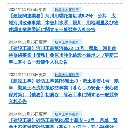
2024年11月25日更新
岐阜土木事務所
【建設関連業務】河川用委託第広域6-2号 公共 広
域河川改修事業 木曽川水系 境川 用地測量及び物
件調査業務委託に関する一般競争入札公告
2024年11月25日更新
岐阜土木事務所
【建設工事】河川工事第河修22-11号 県単 河川維
持修繕事業【債務】桑原川浄化施設本線ポンプ更新工
事に関する一般競争入札公告
2024年11月25日更新
岐阜土木事務所
【建設工事】砂防工事第R6緊土-3・緊土暮安-1号 県
単 緊急土石流対策砂防事業（暮らしの安全・安心確
保対策）【債務】初鹿谷 除石工事に関する一般競争
入札公告
2024年11月25日更新
岐阜土木事務所
【建設工事】砂防工事第R6緊土暮安－2号 県単 緊
急土石流対策砂防事業（暮らしの安全・安心確保対