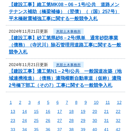
【建設工事】維工第MK08－06－1号/公共 道路メン
テナンス補助（橋梁補修）（翌債）（（国）257号）
平木橋耐震補強工事に関する一般競争入札
2024年11月21日更新
恵那土木事務所
【建設工事】砂工第県砂8－2号/県単 通常砂防事業
（債務）（寺沢川）除石管理用道路工事に関する一般
競争入札
2024年11月21日更新
恵那土木事務所
【建設工事】濃工第N1－2号/公共 一般国道改築（地
域連携推進）（債務）濃飛横断自動車道（仮称）濃飛
2号橋下部工（その7）工事に関する一般競争入札
1
2
3
4
5
6
7
8
9
10
11
12
13
14
15
16
17
18
19
20
21
22
23
24
25
26
27
28
29
30
31
32
33
34
35
36
37
38
39
40
41
42