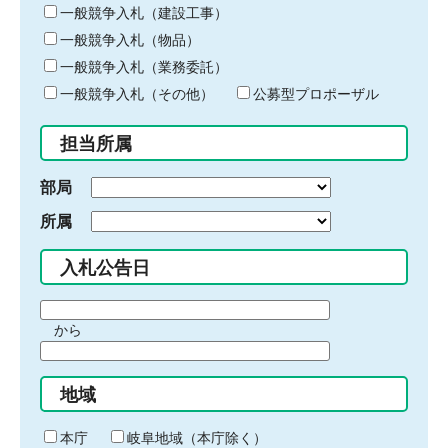
キ
一般競争入札（建設工事）
ー
一般競争入札（物品）
ワ
一般競争入札（業務委託）
ー
ド
一般競争入札（その他）
公募型プロポーザル
を
入
担当所属
力
部局
所属
入札公告日
期
から
間
期
の
間
始
地域
の
ま
終
り
わ
本庁
岐阜地域（本庁除く）