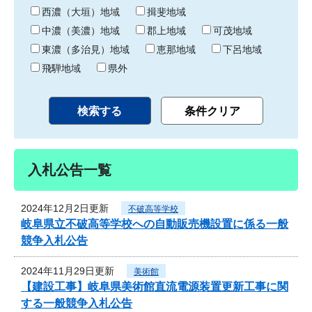
り
西濃（大垣）地域
揖斐地域
中濃（美濃）地域
郡上地域
可茂地域
東濃（多治見）地域
恵那地域
下呂地域
飛騨地域
県外
入札公告一覧
2024年12月2日更新
不破高等学校
岐阜県立不破高等学校への自動販売機設置に係る一般
競争入札公告
2024年11月29日更新
美術館
【建設工事】岐阜県美術館直流電源装置更新工事に関
する一般競争入札公告