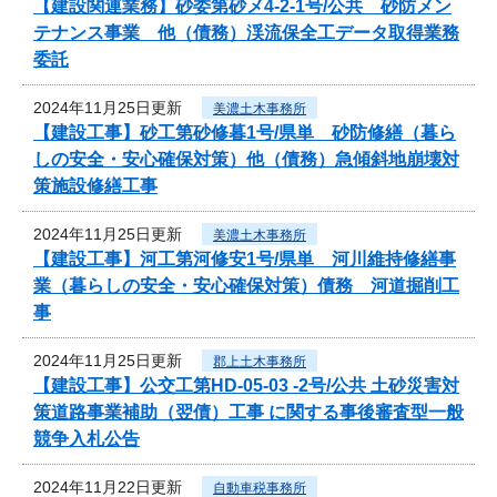
【建設関連業務】砂委第砂メ4-2-1号/公共 砂防メン
テナンス事業 他（債務）渓流保全工データ取得業務
委託
2024年11月25日更新
美濃土木事務所
【建設工事】砂工第砂修暮1号/県単 砂防修繕（暮ら
しの安全・安心確保対策）他（債務）急傾斜地崩壊対
策施設修繕工事
2024年11月25日更新
美濃土木事務所
【建設工事】河工第河修安1号/県単 河川維持修繕事
業（暮らしの安全・安心確保対策）債務 河道掘削工
事
2024年11月25日更新
郡上土木事務所
【建設工事】公交工第HD-05-03 -2号/公共 土砂災害対
策道路事業補助（翌債）工事 に関する事後審査型一般
競争入札公告
2024年11月22日更新
自動車税事務所