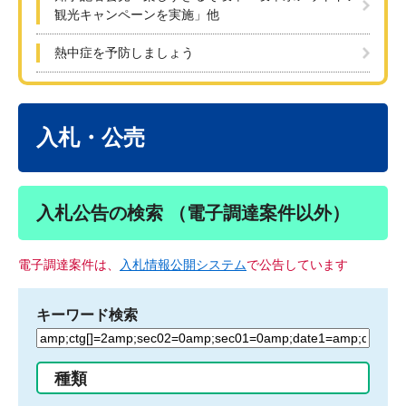
観光キャンペーンを実施」他
熱中症を予防しましょう
本
文
入札・公売
入札公告の検索 （電子調達案件以外）
電子調達案件は、
入札情報公開システム
で公告しています
キーワード検索
検
索
す
種類
る