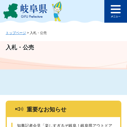
ペ
メ
このページの本文へ
ー
ニ
メ
ジ
ュ
ニ
の
ー
ュ
先
を
ー
頭
飛
トップページ
>
入札・公売
で
ば
す
し
入札・公売
。
て
本
文
へ
重要なお知らせ
知事記者会見「楽しすぎるぞ岐阜！岐阜県アウトドア