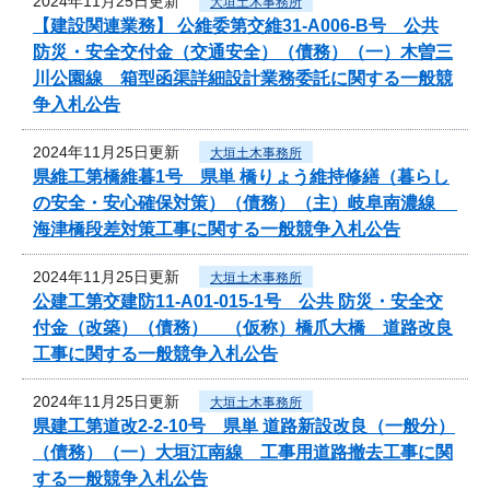
2024年11月25日更新
大垣土木事務所
【建設関連業務】 公維委第交維31-A006-B号 公共
防災・安全交付金（交通安全）（債務）（一）木曽三
川公園線 箱型函渠詳細設計業務委託に関する一般競
争入札公告
2024年11月25日更新
大垣土木事務所
県維工第橋維暮1号 県単 橋りょう維持修繕（暮らし
の安全・安心確保対策）（債務）（主）岐阜南濃線
海津橋段差対策工事に関する一般競争入札公告
2024年11月25日更新
大垣土木事務所
公建工第交建防11-A01-015-1号 公共 防災・安全交
付金（改築）（債務） （仮称）橋爪大橋 道路改良
工事に関する一般競争入札公告
2024年11月25日更新
大垣土木事務所
県建工第道改2-2-10号 県単 道路新設改良（一般分）
（債務）（一）大垣江南線 工事用道路撤去工事に関
する一般競争入札公告