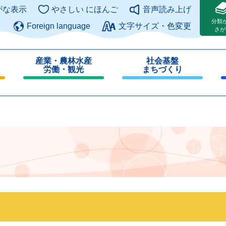
このページの本文へ
がな表示
やさしい にほんご
音声読み上げ
分類
Foreign language
文字サイズ・色変更
さが
産業・農林水産
社会基盤
労働・観光
まちづくり
閉
閉
じ
じ
る
る