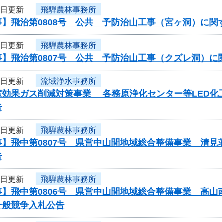
6日更新
飛騨農林事務所
事】飛治第0808号 公共 予防治山工事（宮ヶ洞）に関
6日更新
飛騨農林事務所
事】飛治第0807号 公共 予防治山工事（クズレ洞）
6日更新
流域浄水事務所
効果ガス削減対策事業 各務原浄化センター等LED化工事
告
6日更新
飛騨農林事務所
事】飛中第0807号 県営中山間地域総合整備事業 清
告
6日更新
飛騨農林事務所
】飛中第0806号 県営中山間地域総合整備事業 高山
一般競争入札公告