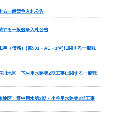
する一般競争入札公告
に関する一般競争入札公告
（債務）(第501－AE－1号)に関する一般競
見荘川地区 下村用水路第2期工事に関する一般競
南地区 野中用水第2期・小谷用水路第2期工事