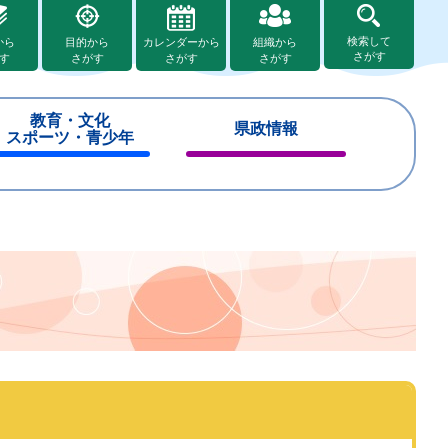
検索して
から
目的から
カレンダーから
組織から
さがす
す
さがす
さがす
さがす
教育・文化
県政情報
スポーツ・青少年
閉
閉
じ
じ
る
る