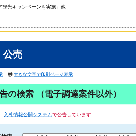
ア観光キャンペーンを実施」他
・公売
示
大きな文字で印刷ページ表示
告の検索 （電子調達案件以外）
、
入札情報公開システム
で公告しています