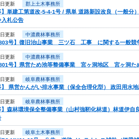
6日更新
郡上土木事務所
】単建工第道改-5-4-1号 / 県単 道路新設改良（一
争入札公告
6日更新
中濃農林事務所
803号】復旧治山事業 三ツ石 工事 に関する一般競
6日更新
中濃農林事務所
0801号】県営ため池等整備事業 宮ヶ洞地区 宮ヶ洞
6日更新
岐阜農林事務所
】 県営かんがい排水事業（保全合理化型） 政田用水地
6日更新
岐阜農林事務所
事】森林環境保全整備事業（山村強靭化林道）林道伊自
告
3日更新
岐阜土木事務所