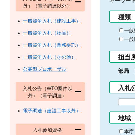
キーワー
外）（電子調達以外）
種類
一般競争入札（建設工事）
一般
一般競争入札（物品）
一般
一般競争入札（業務委託）
担当
一般競争入札（その他）
公募型プロポーザル
部局
入札
入札公告（WTO案件以
外）（電子調達）
期
間
電子調達（建設工事以外）
の
地域
始
入札参加資格
ま
本庁