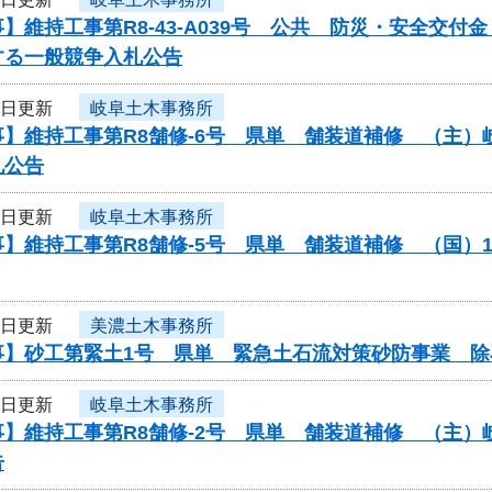
】維持工事第R8-43-A039号 公共 防災・安全交
する一般競争入札公告
6日更新
岐阜土木事務所
事】維持工事第R8舗修-6号 県単 舗装道補修 （主
札公告
6日更新
岐阜土木事務所
】維持工事第R8舗修-5号 県単 舗装道補修 （国）
6日更新
美濃土木事務所
事】砂工第緊土1号 県単 緊急土石流対策砂防事業 除
6日更新
岐阜土木事務所
事】維持工事第R8舗修-2号 県単 舗装道補修 （主
告