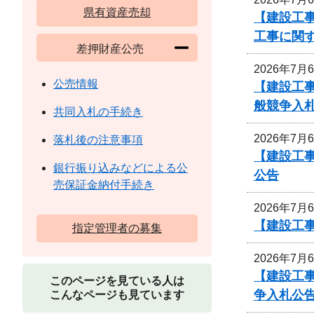
県有資産売却
【建設工事
工事に関
差押財産公売
2026年7月
公売情報
【建設工
般競争入
共同入札の手続き
2026年7月
落札後の注意事項
【建設工事
銀行振り込みなどによる公
公告
売保証金納付手続き
2026年7月
【建設工
指定管理者の募集
2026年7月
【建設工
このページを見ている人は
争入札公
こんなページも見ています