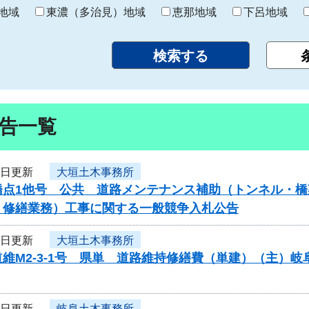
り
地域
東濃（多治見）地域
恵那地域
下呂地域
告一覧
6日更新
大垣土木事務所
橋点1他号 公共 道路メンテナンス補助（トンネル・橋
・修繕業務）工事に関する一般競争入札公告
6日更新
大垣土木事務所
維M2-3-1号 県単 道路維持修繕費（単建）（主）
6日更新
岐阜土木事務所