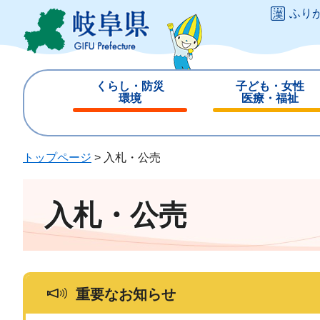
ペ
メ
ふり
ー
ニ
ジ
ュ
の
ー
先
を
くらし・防災
子ども・女性
頭
飛
環境
医療・福祉
で
ば
閉
閉
す
し
じ
じ
。
て
る
る
トップページ
>
入札・公売
本
文
へ
入札・公売
重要なお知らせ