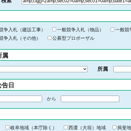
ド検索
検
索
す
る
キ
競争入札（建設工事）
一般競争入札（物品）
一般競
ー
競争入札（その他）
公募型プロポーザル
ワ
ー
所属
ド
を
所属
入
力
公告日
から
期
間
の
終
わ
岐阜地域（本庁除く）
西濃（大垣）地域
揖斐