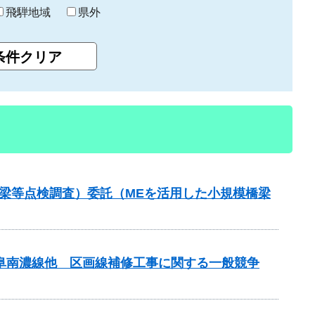
飛騨地域
県外
梁等点検調査）委託（MEを活用した小規模橋梁
岐阜南濃線他 区画線補修工事に関する一般競争