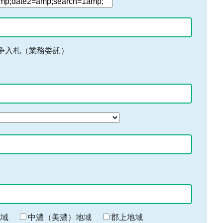
争入札（業務委託）
地域
中濃（美濃）地域
郡上地域