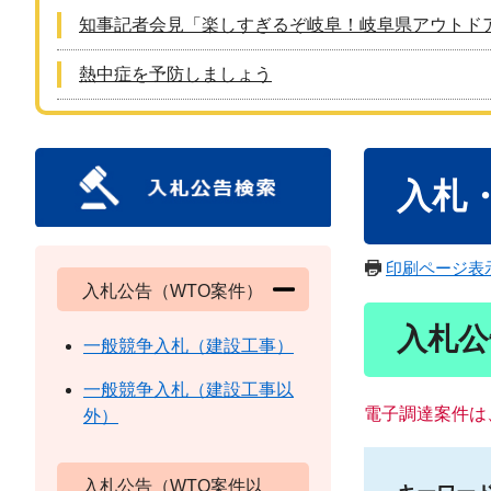
知事記者会見「楽しすぎるぞ岐阜！岐阜県アウトド
熱中症を予防しましょう
本
入札
文
印刷ページ表
入札公告（WTO案件）
入札公
一般競争入札（建設工事）
一般競争入札（建設工事以
電子調達案件は
外）
入札公告（WTO案件以