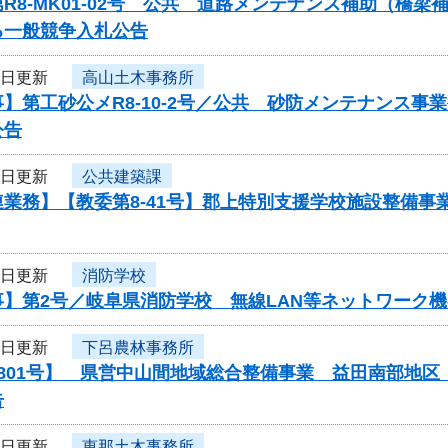
R8-MK01-02号 公共 道路メンテナンス補助（橋
る一般競争入札公告
3日更新
高山土木事務所
】第工砂公メR8-10-2号／公共 砂防メンテナンス
公告
3日更新
公共建築課
連業務】【教委第8-41号】郡上特別支援学校施設整備
2日更新
消防学校
事】第2号／岐阜県消防学校 無線LAN等ネットワーク
2日更新
下呂農林事務所
0801号】 県営中山間地域総合整備事業 益田南部地
告
2日更新
恵那土木事務所