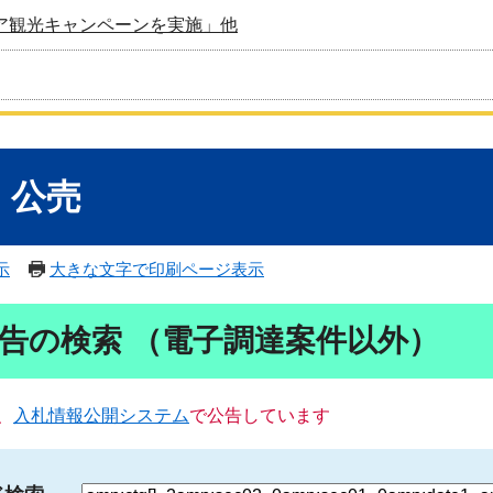
ア観光キャンペーンを実施」他
・公売
示
大きな文字で印刷ページ表示
告の検索 （電子調達案件以外）
、
入札情報公開システム
で公告しています