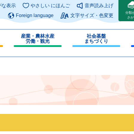
このページの本文へ
がな表示
やさしい にほんご
音声読み上げ
分類
Foreign language
文字サイズ・色変更
さが
産業・農林水産
社会基盤
労働・観光
まちづくり
閉
閉
じ
じ
る
る