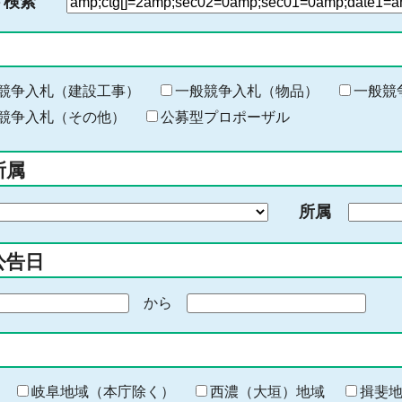
ド検索
検
索
す
る
キ
競争入札（建設工事）
一般競争入札（物品）
一般競
ー
競争入札（その他）
公募型プロポーザル
ワ
ー
所属
ド
を
所属
入
力
公告日
から
期
間
の
終
わ
岐阜地域（本庁除く）
西濃（大垣）地域
揖斐