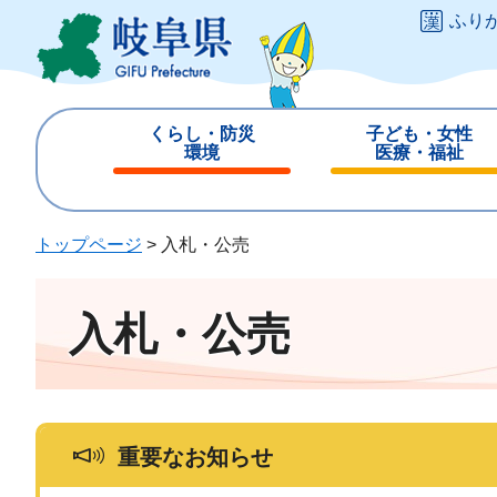
ペ
メ
ふり
ー
ニ
ジ
ュ
の
ー
先
を
くらし・防災
子ども・女性
頭
飛
環境
医療・福祉
で
ば
閉
閉
す
し
じ
じ
。
て
る
る
トップページ
>
入札・公売
本
文
へ
入札・公売
重要なお知らせ