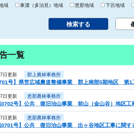
り
地域
東濃（多治見）地域
恵那地域
下呂地域
告一覧
27日更新
郡上農林事務所
701号】県営広域農道整備事業 郡上南部5期地区 第
27日更新
恵那農林事務所
第0702号】公共 復旧治山事業 前山（金山谷）地区
27日更新
恵那農林事務所
0701号】公共 復旧治山事業 出ヶ谷地区工事に関す