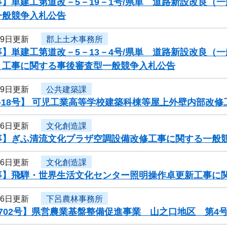
】単建工第道改－5－19－1号/県単 道路新設改良（
一般競争入札公告
19日更新
郡上土木事務所
】単建工第道改－5－13－4号/県単 道路新設改良（
 工事に関する事後審査型一般競争入札公告
19日更新
公共建築課
-18号】 可児工業高等学校建築科棟等屋上外壁内部改修
16日更新
文化創造課
事】ぎふ清流文化プラザ空調設備改修工事に関する一般
16日更新
文化創造課
事】飛騨・世界生活文化センター照明操作卓更新工事に
16日更新
下呂農林事務所
702号】県営農業基盤整備促進事業 山之口地区 第4