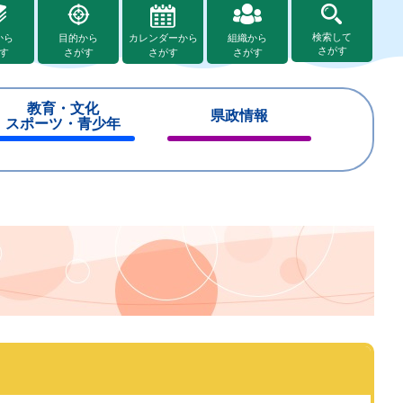
検索して
から
目的から
カレンダーから
組織から
さがす
す
さがす
さがす
さがす
教育・文化
県政情報
スポーツ・青少年
閉
閉
じ
じ
る
る