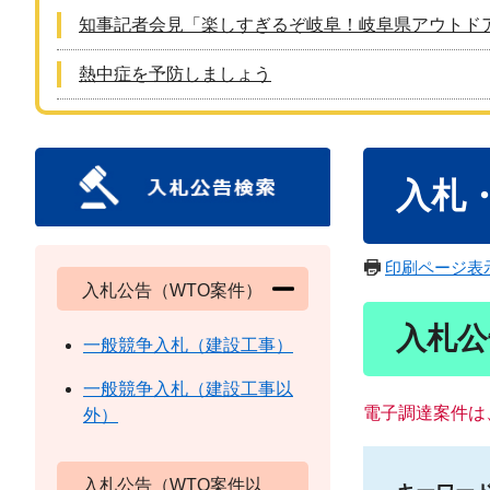
知事記者会見「楽しすぎるぞ岐阜！岐阜県アウトド
熱中症を予防しましょう
本
入札
文
印刷ページ表
入札公告（WTO案件）
入札公
一般競争入札（建設工事）
一般競争入札（建設工事以
電子調達案件は
外）
入札公告（WTO案件以