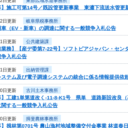
22日更新
東部広域水道事務所
】施工可第14号／既設管更新事業 東濃下流送水管更新
22日更新
岐阜県税事務所
用車（EV・新車）の調達に関する一般競争入札公告
21日更新
公共建築課
連業務】【産デ委第7-22号】ソフトピアジャパン・セ
競争入札公告
21日更新
出納管理課
システム及び電子調達システムの統合に係る情報提供依
20日更新
古川土木事務所
】工建1単第道改く-11-8-K1号 県単 道路新設改
に関する一般競争入札公告
20日更新
揖斐農林事務所
】揖林第0701号 農山漁村地域整備交付金事業 林道