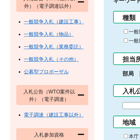
キーワー
外）（電子調達以外）
種類
一般競争入札（建設工事）
一般
一般競争入札（物品）
一般
一般競争入札（業務委託）
担当
一般競争入札（その他）
公募型プロポーザル
部局
入札
入札公告（WTO案件以
外）（電子調達）
期
間
電子調達（建設工事以外）
の
地域
始
入札参加資格
ま
本庁