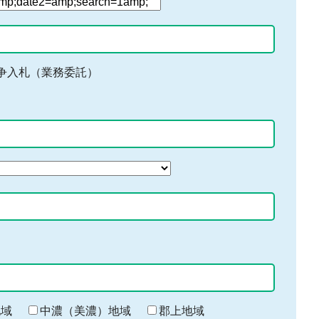
争入札（業務委託）
地域
中濃（美濃）地域
郡上地域