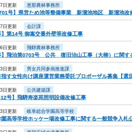
27日更新
恵那農林事務所
701号】県営ため池等整備事業 新溜池地区 新溜池改
27日更新
会計課
】第14号 御嵩交番外壁等改修工事
26日更新
飛騨農林事務所
】飛治第0703号 公共 復旧治山工事（大柳）に関す
23日更新
男女共同参画推進課
目指す女性向け講座運営業務委託プロポーザル募集【選
23日更新
公共建築課
-12号】飛騨寿楽苑照明設備改修工事
23日更新
岐阜総合学園高等学校
学園高等学校ホッケー場改修工事に関する一般競争入札