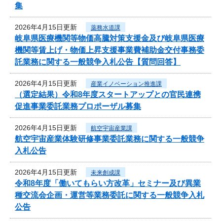
集
2026年4月15日更新
薬務水道課
岐阜県医療機関等物価高騰対策支援金及び岐阜県医療
機関等賃上げ・物価上昇支援事業費補助金交付事務委
託業務に関する一般競争入札公告【質問回答】
2026年4月15日更新
産業イノベーション推進課
（選定結果）令和8年度スタートアップとの官民連携
促進事業委託業務プロポーザル募集
2026年4月15日更新
航空宇宙産業課
航空宇宙産業体験研修事業委託業務に関する一般競争
入札公告
2026年4月15日更新
未来創成課
令和8年度「働いてもらい方改革」セミナー及び異業
種交流会企画・運営等業務委託に関する一般競争入札
公告