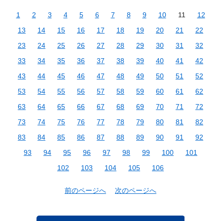
1
2
3
4
5
6
7
8
9
10
11
12
13
14
15
16
17
18
19
20
21
22
23
24
25
26
27
28
29
30
31
32
33
34
35
36
37
38
39
40
41
42
43
44
45
46
47
48
49
50
51
52
53
54
55
56
57
58
59
60
61
62
63
64
65
66
67
68
69
70
71
72
73
74
75
76
77
78
79
80
81
82
83
84
85
86
87
88
89
90
91
92
93
94
95
96
97
98
99
100
101
102
103
104
105
106
前のページへ
次のページへ