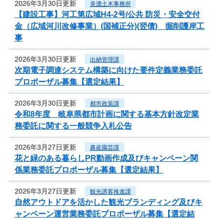
2026年3月30日更新
美濃土木事務所
【建設工事】河工第広域H4-2号/公共 防災・安全交付
金（広域河川改修事業）(国補正分)(翌債) 掘削護岸工
事
2026年3月30日更新
出納管理課
次期電子調達システム構築に向けた要件定義業務委託
プロポーザル募集【選定結果】
2026年3月30日更新
都市政策課
令和8年度 岐阜県都市計画に関する基本方針改定業
務委託に関する一般競争入札公告
2026年3月27日更新
農産園芸課
花と緑のある暮らしPR動画作成及びキャンペーン関
係業務委託プロポーザル募集【選定結果】
2026年3月27日更新
観光誘客推進課
自然アウトドアを活かした観光ブランディング及びキ
ャンペーン運営業務委託プロポーザル募集【選定結