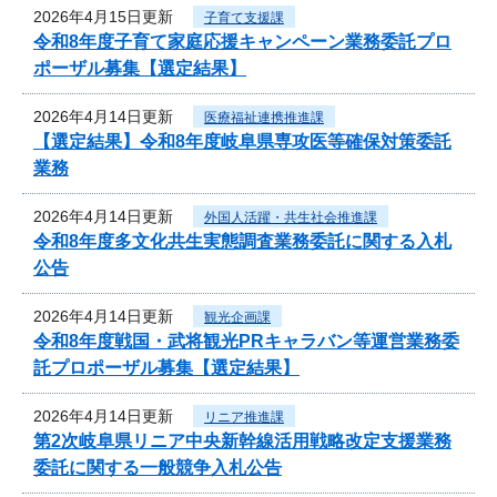
2026年4月15日更新
子育て支援課
令和8年度子育て家庭応援キャンペーン業務委託プロ
ポーザル募集【選定結果】
2026年4月14日更新
医療福祉連携推進課
【選定結果】令和8年度岐阜県専攻医等確保対策委託
業務
2026年4月14日更新
外国人活躍・共生社会推進課
令和8年度多文化共生実態調査業務委託に関する入札
公告
2026年4月14日更新
観光企画課
令和8年度戦国・武将観光PRキャラバン等運営業務委
託プロポーザル募集【選定結果】
2026年4月14日更新
リニア推進課
第2次岐阜県リニア中央新幹線活用戦略改定支援業務
委託に関する一般競争入札公告