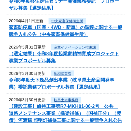
令和8年度移住定住セミナー開催業務委託 プロポー
ザル募集【選定結果】
2026年4月1日更新
中央家畜保健衛生所
家畜防疫車（国産・4WD・新車）の調達に関する一般
競争入札公告（中央家畜保健衛生所）
2026年3月31日更新
産業イノベーション推進課
（選定結果）令和8年度起業家精神育成プロジェクト
事業プロポーザル募集
2026年3月30日更新
地域産業課
令和8年度天下逸品創出事業（岐阜県土産品開発事
業）委託業務プロポーザル募集【選定結果】
2026年3月30日更新
岐阜土木事務所
【建設工事】維持工事第R7-MKH01-06-2号 公共
道路メンテナンス事業（橋梁補修）（国補正分）（翌
債）河渡橋 照明灯補修工事に関する一般競争入札公告