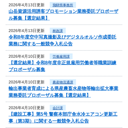
2026年4月13日更新
飛騨県事務所
山岳資源活用誘客プロモーション業務委託プロポーザ
ル募集【選定結果】
2026年4月13日更新
林政課
令和8年度空中写真撮影及びデジタルオルソ作成委託
業務に関する一般競争入札公告
2026年4月10日更新
労働雇用課
【選定結果】令和8年度非正規雇用労働者等職業訓練
プロポーザル募集
2026年4月10日更新
農産物流通課
輸出事業者育成による県産農畜水産物等輸出拡大事業
業務委託プロポーザル募集【選定結果】
2026年4月10日更新
会計課
【建設工事】第5号 警察本部庁舎水冷エアコン更新工
事（第3期）に関する一般競争入札公告