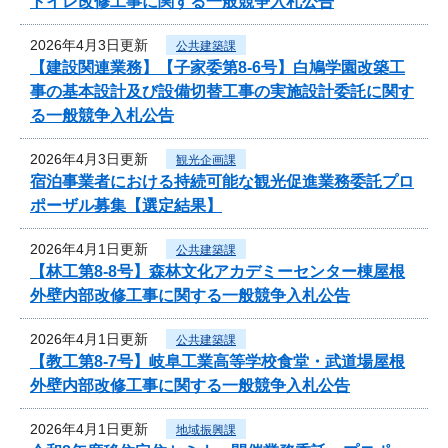
トイレ改修工事に関する一般競争入札公告
2026年4月3日更新
公共建築課
【建設関連業務】【子家委第8-6号】白鳩学園改築工
事の基本設計及び設備切替工事の実施設計委託に関す
る一般競争入札公告
2026年4月3日更新
観光企画課
宿泊事業者における持続可能な観光促進業務委託プロ
ポーザル募集【選定結果】
2026年4月1日更新
公共建築課
【林工第8-8号】森林文化アカデミーセンター棟屋根
外壁内部改修工事に関する一般競争入札公告
2026年4月1日更新
公共建築課
【教工第8-7号】岐阜工業高等学校食堂・武道場屋根
外壁内部改修工事に関する一般競争入札公告
2026年4月1日更新
地域振興課