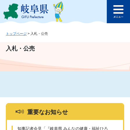
ペ
メ
このページの本文へ
ー
ニ
メ
ジ
ュ
ニ
の
ー
ュ
先
を
ー
頭
飛
トップページ
>
入札・公売
で
ば
す
し
入札・公売
。
て
本
文
へ
重要なお知らせ
知事記者会見「『岐阜県 みんなの健康・福祉ひろ