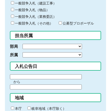
キ
一般競争入札（建設工事）
ー
一般競争入札（物品）
ワ
一般競争入札（業務委託）
ー
ド
一般競争入札（その他）
公募型プロポーザル
を
入
担当所属
力
部局
所属
入札公告日
期
から
間
期
の
間
始
地域
の
ま
終
り
わ
本庁
岐阜地域（本庁除く）