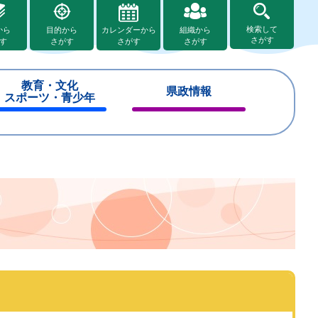
検索して
から
目的から
カレンダーから
組織から
さがす
す
さがす
さがす
さがす
教育・文化
県政情報
スポーツ・青少年
閉
閉
じ
じ
る
る