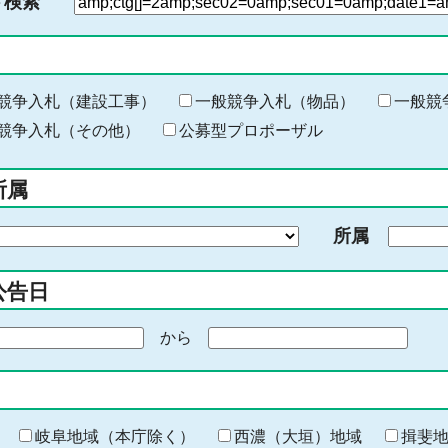
ド検索
検
索
す
る
キ
競争入札（建設工事）
一般競争入札（物品）
一般競
ー
競争入札（その他）
公募型プロポーザル
ワ
ー
所属
ド
を
所属
入
力
公告日
から
期
間
の
終
わ
岐阜地域（本庁除く）
西濃（大垣）地域
揖斐