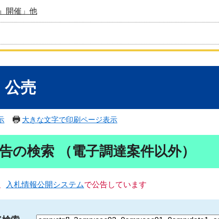
』開催」他
・公売
示
大きな文字で印刷ページ表示
告の検索 （電子調達案件以外）
、
入札情報公開システム
で公告しています