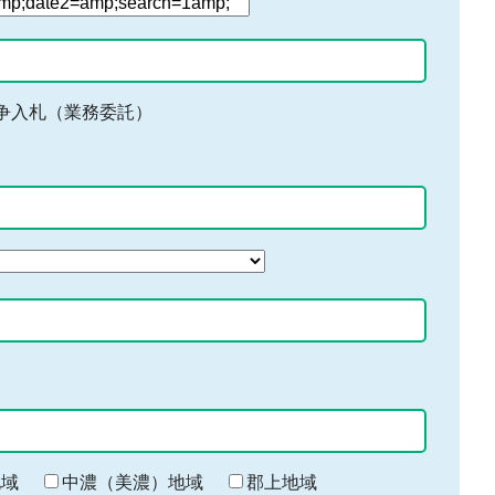
争入札（業務委託）
地域
中濃（美濃）地域
郡上地域