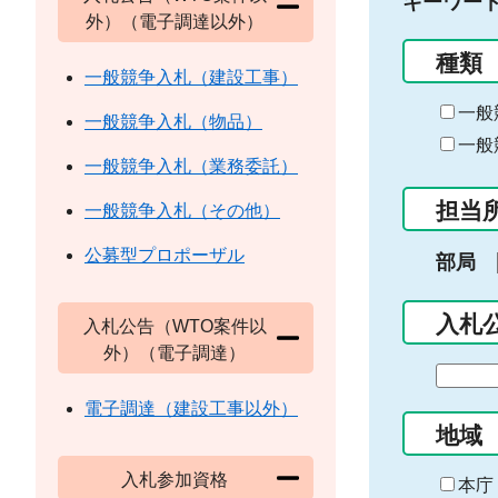
キーワー
外）（電子調達以外）
種類
一般競争入札（建設工事）
一般
一般競争入札（物品）
一般
一般競争入札（業務委託）
担当
一般競争入札（その他）
公募型プロポーザル
部局
入札
入札公告（WTO案件以
外）（電子調達）
期
間
電子調達（建設工事以外）
の
地域
始
入札参加資格
ま
本庁