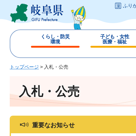
ペ
メ
ふり
ー
ニ
ジ
ュ
の
ー
先
を
くらし・防災
子ども・女性
頭
飛
環境
医療・福祉
で
ば
閉
閉
す
し
じ
じ
。
て
る
る
トップページ
>
入札・公売
本
文
へ
入札・公売
重要なお知らせ