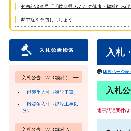
知事記者会見「『岐阜県 みんなの健康・福祉ひろば
熱中症を予防しましょう
本
入札
文
印刷ページ表
入札公告（WTO案件）
入札公
一般競争入札（建設工事）
一般競争入札（建設工事以
電子調達案件は
外）
入札公告（WTO案件以