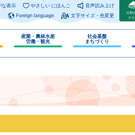
このページの本文へ
がな表示
やさしい にほんご
音声読み上げ
分類
Foreign language
文字サイズ・色変更
さが
産業・農林水産
社会基盤
労働・観光
まちづくり
閉
閉
じ
じ
る
る