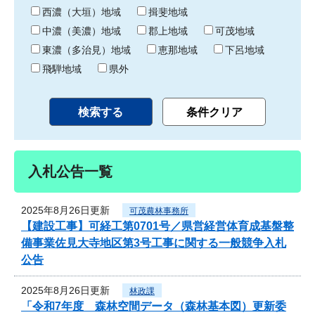
り
西濃（大垣）地域
揖斐地域
中濃（美濃）地域
郡上地域
可茂地域
東濃（多治見）地域
恵那地域
下呂地域
飛騨地域
県外
入札公告一覧
2025年8月26日更新
可茂農林事務所
【建設工事】可経工第0701号／県営経営体育成基盤整
備事業佐見大寺地区第3号工事に関する一般競争入札
公告
2025年8月26日更新
林政課
「令和7年度 森林空間データ（森林基本図）更新委