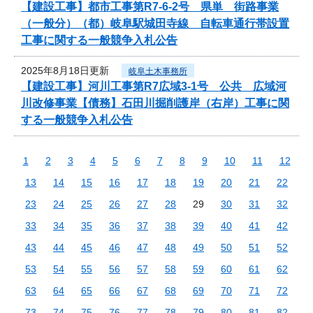
【建設工事】都市工事第R7-6-2号 県単 街路事業
（一般分）（都）岐阜駅城田寺線 自転車通行帯設置
工事に関する一般競争入札公告
2025年8月18日更新
岐阜土木事務所
【建設工事】河川工事第R7広域3-1号 公共 広域河
川改修事業【債務】石田川掘削護岸（右岸）工事に関
する一般競争入札公告
1
2
3
4
5
6
7
8
9
10
11
12
13
14
15
16
17
18
19
20
21
22
23
24
25
26
27
28
29
30
31
32
33
34
35
36
37
38
39
40
41
42
43
44
45
46
47
48
49
50
51
52
53
54
55
56
57
58
59
60
61
62
63
64
65
66
67
68
69
70
71
72
73
74
75
76
77
78
79
80
81
82