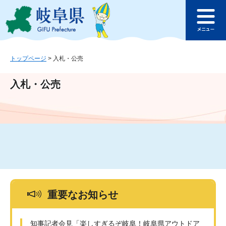
ペ
メ
このページの本文へ
ー
ニ
メ
ジ
ュ
ニ
の
ー
ュ
先
を
ー
頭
飛
トップページ
>
入札・公売
で
ば
す
し
入札・公売
。
て
本
文
へ
重要なお知らせ
知事記者会見「楽しすぎるぞ岐阜！岐阜県アウトドア