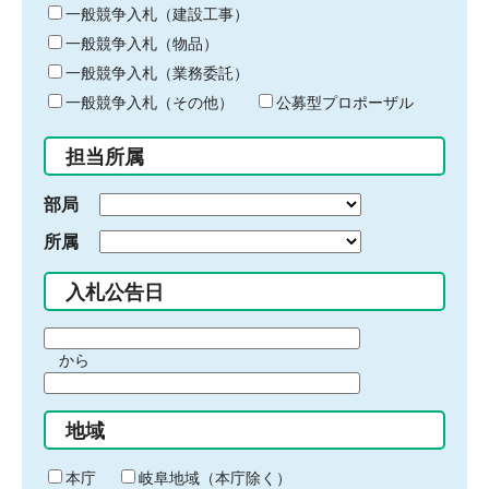
キ
一般競争入札（建設工事）
ー
一般競争入札（物品）
ワ
一般競争入札（業務委託）
ー
ド
一般競争入札（その他）
公募型プロポーザル
を
入
担当所属
力
部局
所属
入札公告日
期
から
間
期
の
間
始
地域
の
ま
終
り
わ
本庁
岐阜地域（本庁除く）