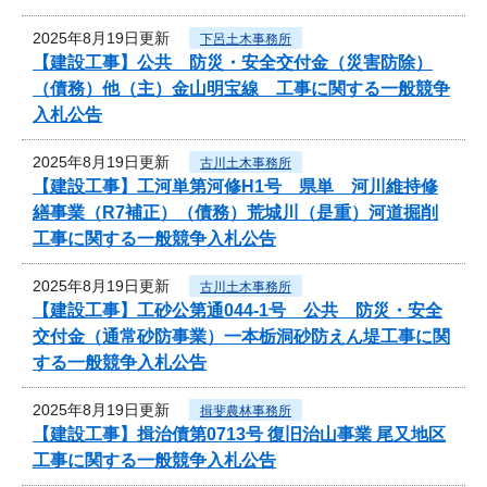
2025年8月19日更新
下呂土木事務所
【建設工事】公共 防災・安全交付金（災害防除）
（債務）他（主）金山明宝線 工事に関する一般競争
入札公告
2025年8月19日更新
古川土木事務所
【建設工事】工河単第河修H1号 県単 河川維持修
繕事業（R7補正）（債務）荒城川（是重）河道掘削
工事に関する一般競争入札公告
2025年8月19日更新
古川土木事務所
【建設工事】工砂公第通044-1号 公共 防災・安全
交付金（通常砂防事業）一本栃洞砂防えん堤工事に関
する一般競争入札公告
2025年8月19日更新
揖斐農林事務所
【建設工事】揖治債第0713号 復旧治山事業 尾又地区
工事に関する一般競争入札公告