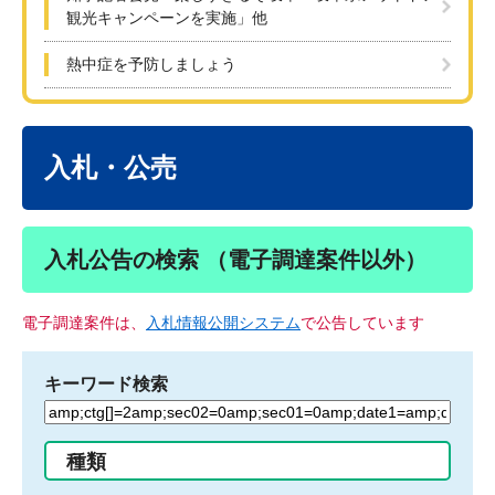
観光キャンペーンを実施」他
熱中症を予防しましょう
本
文
入札・公売
入札公告の検索 （電子調達案件以外）
電子調達案件は、
入札情報公開システム
で公告しています
キーワード検索
検
索
す
種類
る