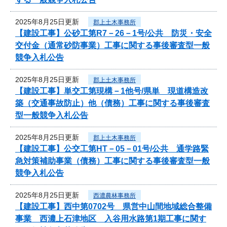
2025年8月25日更新
郡上土木事務所
【建設工事】公砂工第R7－26－1号/公共 防災・安全
交付金（通常砂防事業）工事に関する事後審査型一般
競争入札公告
2025年8月25日更新
郡上土木事務所
【建設工事】単交工第現構－1他号/県単 現道構造改
築（交通事故防止）他（債務）工事に関する事後審査
型一般競争入札公告
2025年8月25日更新
郡上土木事務所
【建設工事】公交工第HT－05－01号/公共 通学路緊
急対策補助事業（債務）工事に関する事後審査型一般
競争入札公告
2025年8月25日更新
西濃農林事務所
【建設工事】西中第0702号 県営中山間地域総合整備
事業 西濃上石津地区 入谷用水路第1期工事に関す