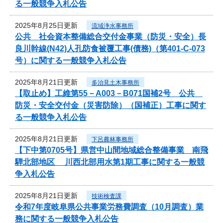
る一般競争入札公告
2025年8月25日更新
流域浄水事務所
公共 社会資本整備総合交付金事業（防災・安全）長
良川幹線(N42)人孔防食被覆工事(債務)（第401-C-073
号）に関する一般競争入札公告
2025年8月21日更新
多治見土木事務所
【取止め】工維第55－A003－B071国補2号 公共
防災・安全交付金（災害防除）（国補正）工事に関す
る一般競争入札公告
2025年8月21日更新
下呂農林事務所
【下中第0705号】県営中山間地域総合整備事業 南飛
騨北部地区 川西北部用水第1期工事に関する一般競
争入札公告
2025年8月21日更新
技術検査課
令和7年度岐阜県公共事業労務費調査（10月調査）業
務に関する一般競争入札公告