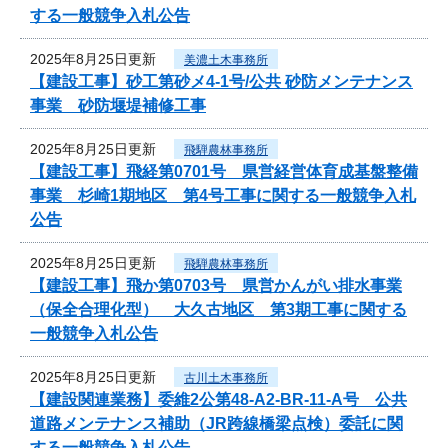
する一般競争入札公告
2025年8月25日更新
美濃土木事務所
【建設工事】砂工第砂メ4-1号/公共 砂防メンテナンス
事業 砂防堰堤補修工事
2025年8月25日更新
飛騨農林事務所
【建設工事】飛経第0701号 県営経営体育成基盤整備
事業 杉崎1期地区 第4号工事に関する一般競争入札
公告
2025年8月25日更新
飛騨農林事務所
【建設工事】飛か第0703号 県営かんがい排水事業
（保全合理化型） 大久古地区 第3期工事に関する
一般競争入札公告
2025年8月25日更新
古川土木事務所
【建設関連業務】委維2公第48-A2-BR-11-A号 公共
道路メンテナンス補助（JR跨線橋梁点検）委託に関
する一般競争入札公告