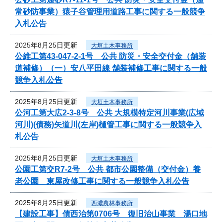
常砂防事業）猿子谷管理用道路工事に関する一般競争
入札公告
2025年8月25日更新
大垣土木事務所
公維工第43-047-2-1号 公共 防災・安全交付金（舗装
道補修）（一）安八平田線 舗装補修工事に関する一般
競争入札公告
2025年8月25日更新
大垣土木事務所
公河工第大広2-3-8号 公共 大規模特定河川事業(広域
河川)(債務)矢道川(左岸)樋管工事に関する一般競争入
札公告
2025年8月25日更新
大垣土木事務所
公園工第交R7-2号 公共 都市公園整備（交付金）養
老公園 東屋改修工事に関する一般競争入札公告
2025年8月25日更新
西濃農林事務所
【建設工事】債西治第0706号 復旧治山事業 湯口地