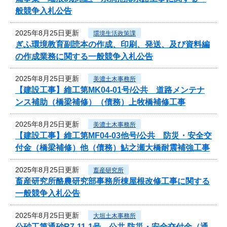
般競争入札公告
2025年8月25日更新
環境生活政策課
ぎふ環境教育副読本の作成、印刷、発送、及び資料編
の作成業務に関する一般競争入札公告
2025年8月25日更新
美濃土木事務所
【建設工事】維工第MK04-01号/公共 道路メンテナ
ンス補助（橋梁補修）（債務）上牧橋補修工事
2025年8月25日更新
美濃土木事務所
【建設工事】維工第MF04-03他号/公共 防災・安全交
付金（橋梁補修）他（債務）鮎之瀬大橋耐震補強工事
2025年8月25日更新
畜産研究所
畜産研究所酪農研究部事務所棟屋根改修工事に関する
一般競争入札公告
2025年8月25日更新
大垣土木事務所
公砂工第通砂R7-11-1号 公共 防災・安全交付金（通