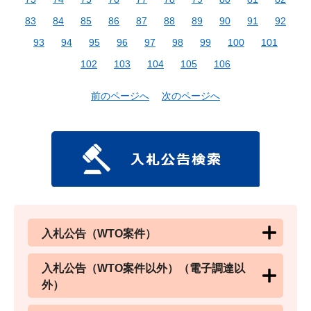
83
84
85
86
87
88
89
90
91
92
93
94
95
96
97
98
99
100
101
102
103
104
105
106
前のページへ
次のページへ
入札公告（WTO案件）
入札公告（WTO案件以外）（電子調達以
外）