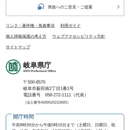
県政へのご意見・ご提案
リンク・著作権・免責事項
利用ガイド
個人情報保護の考え方
ウェブアクセシビリティ方針
サイトマップ
岐阜県庁
GIFU Prefectural Office
〒500-8570
岐阜市薮田南2丁目1番1号
電話番号 058-272-1111（代表）
（法人番号4000020210005）
開庁時間
午前8時30分から午後5時15分まで
（土曜日、日曜日、祝