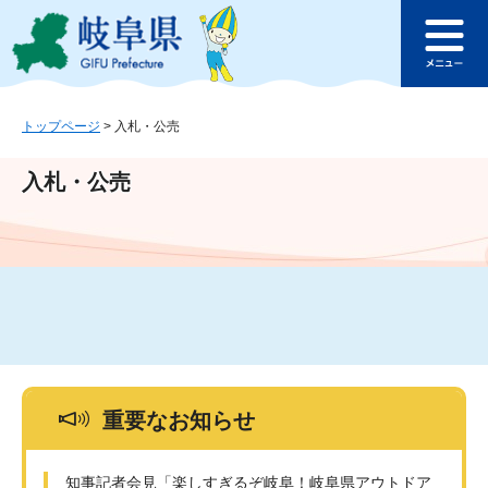
ペ
メ
このページの本文へ
ー
ニ
メ
ジ
ュ
ニ
の
ー
ュ
先
を
ー
頭
飛
トップページ
>
入札・公売
で
ば
す
し
入札・公売
。
て
本
文
へ
重要なお知らせ
知事記者会見「楽しすぎるぞ岐阜！岐阜県アウトドア