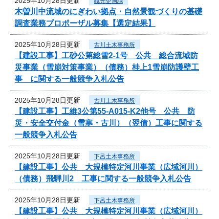
2025年10月28日更新
観光企画課
木曽川中流域のにぎわい拠点・自然景観づくりの基礎
調査業務プロポーザル募集【選定結果】
2025年10月28日更新
古川土木事務所
【建設工事】工砂公第総雪2-1号 公共 総合流域防
災事業（雪崩対策事業）（債務）桂上1雪崩防護壁工
事 に関する一般競争入札公告
2025年10月28日更新
古川土木事務所
【建設工事】工維3公第55-A015-K2他号 公共 防
災・安全交付金（雪寒・古川）（翌債）工事に関する
一般競争入札公告
2025年10月28日更新
下呂土木事務所
【建設工事】公共 大規模特定河川事業（広域河川）
（債務）飛騨川2 工事に関する一般競争入札公告
2025年10月28日更新
下呂土木事務所
【建設工事】公共 大規模特定河川事業（広域河川）