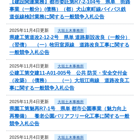
【建設関連業務】都市委託第R7-2-104号 県単 街路
事業（一般分）(債務）（都）犬山東町線バイパス鉄
道仮線検討業務に関する一般競争入札公告
2025年11月4日更新
大垣土木事務所
県建工第道改2-12-2号 県単 道路新設改良（一般分）
（翌債） （一）牧田室原線 道路改良工事に関する
一般競争入札公告
2025年11月4日更新
大垣土木事務所
公建工第交建11-A01-005号 公共 防災・安全交付金
（改築）（債務） （一）大垣江南線 道路改良工
事に関する一般競争入札公告
2025年11月4日更新
大垣土木事務所
県園工第魅再R7-1号 県単 都市公園事業（魅力向上
再整備） 養老公園バリアフリー化工事に関する一般
競争入札公告
2025年11月4日更新
大垣土木事務所