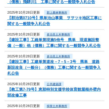
（債務）飛騨川1 工事に関する一般競争入札公告
2025年10月28日更新
郡上農林事務所
【郡治第0710号】県単治山事業 ヲヲツキ地区工事に
関する一般競争入札公告
2025年10月28日更新
多治見土木事務所
【建設工事】工維単第現施5他号 県単 現道施設整
備（一般）他（債務）工事に関する一般競争入札公告
2025年10月28日更新
多治見土木事務所
【建設工事】工建単第道改－7－5－3号 県単 道路
新設改良（一般分）（債務）工事に関する一般競争入
札公告
2025年10月28日更新
公共建築課
【教工第7-79号】恵那特別支援学校体育館屋根外壁内
部改修工事
2025年10月28日更新
揖斐土木事務所