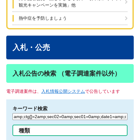
観光キャンペーンを実施」他
熱中症を予防しましょう
本
文
入札・公売
入札公告の検索 （電子調達案件以外）
電子調達案件は、
入札情報公開システム
で公告しています
キーワード検索
検
索
す
種類
る