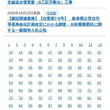
支線送水管更新（6工区不断水）工事
2025年10月22日更新
住宅課
【建設関連業務】【住委第7-9号】 岐阜県公営住宅
等長寿命化計画改定にかかる調査・分析業務委託に関
する一般競争入札公告
1
2
3
4
5
6
7
8
9
10
11
12
13
14
15
16
17
18
19
20
21
22
23
24
25
26
27
28
29
30
31
32
33
34
35
36
37
38
39
40
41
42
43
44
45
46
47
48
49
50
51
52
53
54
55
56
57
58
59
60
61
62
63
64
65
66
67
68
69
70
71
72
73
74
75
76
77
78
79
80
81
82
83
84
85
86
87
88
89
90
91
92