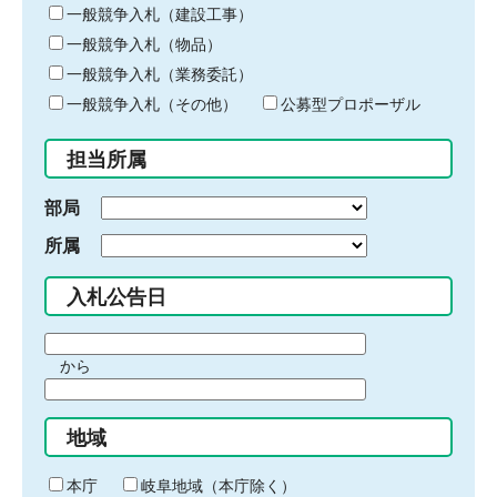
キ
一般競争入札（建設工事）
ー
一般競争入札（物品）
ワ
一般競争入札（業務委託）
ー
ド
一般競争入札（その他）
公募型プロポーザル
を
入
担当所属
力
部局
所属
入札公告日
期
から
間
期
の
間
始
地域
の
ま
終
り
わ
本庁
岐阜地域（本庁除く）