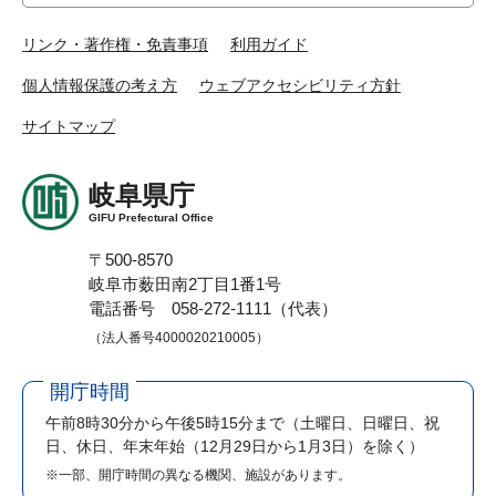
リンク・著作権・免責事項
利用ガイド
個人情報保護の考え方
ウェブアクセシビリティ方針
サイトマップ
岐阜県庁
GIFU Prefectural Office
〒500-8570
岐阜市薮田南2丁目1番1号
電話番号 058-272-1111（代表）
（法人番号4000020210005）
開庁時間
午前8時30分から午後5時15分まで
（土曜日、日曜日、祝
日、休日、年末年始（12月29日から1月3日）を除く）
※一部、開庁時間の異なる機関、施設があります。