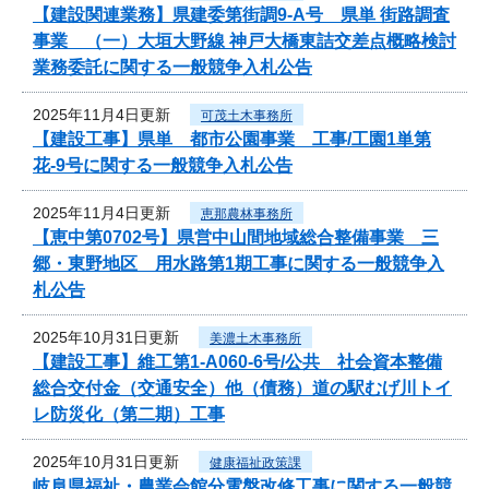
【建設関連業務】県建委第街調9-A号 県単 街路調査
事業 （一）大垣大野線 神戸大橋東詰交差点概略検討
業務委託に関する一般競争入札公告
2025年11月4日更新
可茂土木事務所
【建設工事】県単 都市公園事業 工事/工園1単第
花-9号に関する一般競争入札公告
2025年11月4日更新
恵那農林事務所
【恵中第0702号】県営中山間地域総合整備事業 三
郷・東野地区 用水路第1期工事に関する一般競争入
札公告
2025年10月31日更新
美濃土木事務所
【建設工事】維工第1-A060-6号/公共 社会資本整備
総合交付金（交通安全）他（債務）道の駅むげ川トイ
レ防災化（第二期）工事
2025年10月31日更新
健康福祉政策課
岐阜県福祉・農業会館分電盤改修工事に関する一般競