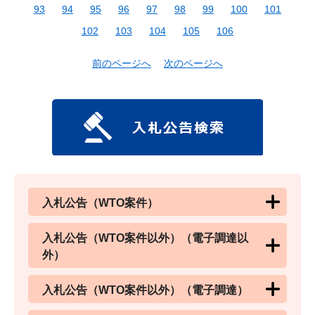
93
94
95
96
97
98
99
100
101
102
103
104
105
106
前のページへ
次のページへ
入札公告（WTO案件）
入札公告（WTO案件以外）（電子調達以
外）
入札公告（WTO案件以外）（電子調達）