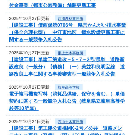
付金事業（都市公園整備）舗装更新工事
2025年10月27日更新
西濃農林事務所
【建設工事】債西保第0706号 県営かんがい排水事業
（保全合理化型） 中江東地区 揚水設備更新工事に
関する一般競争入札公告
2025年10月27日更新
郡上土木事務所
【建設工事】単建工第道改－5－7－2号/県単 道路新
設改良（一般分）【債務】（一）美並和良明宝線 道
路改良工事に関する事後審査型一般競争入札公告
2025年10月27日更新
岐阜高等学校
電子複写機複写料（消耗品供給、保守を含む。）単価
契約に関する一般競争入札公告（岐阜県立岐阜高等学
校等10所属）
2025年10月24日更新
高山土木事務所
【建設工事】第工建公道橋MK-2号／公共 道路メン