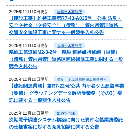
2025年11月10日更新
岐阜土木事務所
【建設工事】維持工事第R7-43-A035号 公共 防災・
安全交付金（交通安全）（債務） 管内県管理道路
交通安全施設工事に関する一般競争入札公告
2025年11月10日更新
大垣土木事務所
県維工第道維M2-3-2号 県単 道路維持修繕（単建）
（債務）管内県管理道路区画線補修工事に関する一般
競争入札公告
2025年11月10日更新
長良川上流河川開発工事事務所
【建設関連業務】第R7-22号/公共 内ケ谷ダム建設事業
（翌債） グラウチングデータ解析等業務（その3）委
託に関する一般競争入札公告
2025年11月10日更新
出納管理課
次期電子調達システム構築に向けた要件定義業務委託
の仕様書案に対する意見招請に関する公告