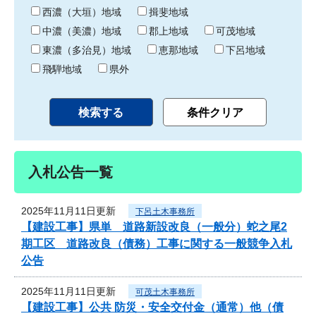
り
西濃（大垣）地域
揖斐地域
中濃（美濃）地域
郡上地域
可茂地域
東濃（多治見）地域
恵那地域
下呂地域
飛騨地域
県外
入札公告一覧
2025年11月11日更新
下呂土木事務所
【建設工事】県単 道路新設改良（一般分）蛇之尾2
期工区 道路改良（債務）工事に関する一般競争入札
公告
2025年11月11日更新
可茂土木事務所
【建設工事】公共 防災・安全交付金（通常）他（債