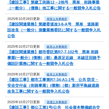
【建設工事】第建工街路12－2他号 県単 街路事業
（一般分）（債務）他工事に関する一般競争入札公告
2025年10月28日更新
揖斐土木事務所
【建設関連業務】第建委道改3-6-A号 県単 道路新
設改良（一般分）測量業務委託に関する一般競争入札
公告
2025年10月27日更新
岐阜土木事務所
【建設関連業務】都市委託第R7-7-102号 県単 街路
事業(一般分）(債務)（都）桑原足近線 本線迂回路予
備設計業務に関する一般競争入札公告
2025年10月27日更新
岐阜土木事務所
【建設工事】都市工事第R7-34-A1-1号 公共 防災・
安全交付金（街路事業）(債務)（都）新所平島線道路
改良工事に関する一般競争入札公告
2025年10月27日更新
美濃土木事務所
【建設工事】都公工第1号/公共 社会資本整備総合交