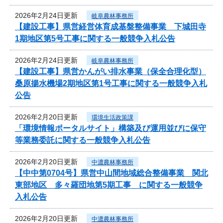
2026年2月24日更新
岐阜農林事務所
【建設工事】県営経営体育成基盤整備事業 下城田寺
1期地区第5号工事に関する一般競争入札公告
2026年2月24日更新
岐阜農林事務所
【建設工事】県営かんがい排水事業（保全合理化型）
桑原揚水機場2期地区第1号工事に関する一般競争入札
公告
2026年2月20日更新
環境生活政策課
「環境情報ポータルサイト」構築及び運用並びに保守
等業務委託に関する一般競争入札公告
2026年2月20日更新
中濃農林事務所
【中中第0704号】県営中山間地域総合整備事業 関北
東部地区 多々羅団地第5期工事 に関する一般競争
入札公告
2026年2月20日更新
中濃農林事務所