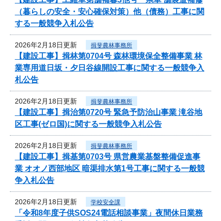
（暮らしの安全・安心確保対策）他（債務）工事に関
する一般競争入札公告
2026年2月18日更新
揖斐農林事務所
【建設工事】揖林第0704号 森林環境保全整備事業 林
業専用道日坂・夕日谷線開設工事に関する一般競争入
札公告
2026年2月18日更新
揖斐農林事務所
【建設工事】揖治第0720号 緊急予防治山事業 滝谷地
区工事(ゼロ国)に関する一般競争入札公告
2026年2月18日更新
揖斐農林事務所
【建設工事】揖基第0703号 県営農業基盤整備促進事
業 オオノ西部地区 暗渠排水第1号工事に関する一般競
争入札公告
2026年2月18日更新
学校安全課
「令和8年度子供SOS24電話相談事業」夜間休日業務