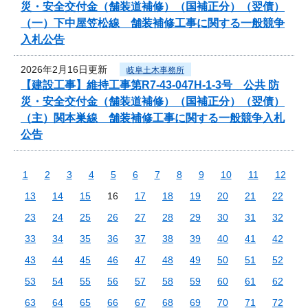
災・安全交付金（舗装道補修）（国補正分）（翌債）
（一）下中屋笠松線 舗装補修工事に関する一般競争
入札公告
2026年2月16日更新
岐阜土木事務所
【建設工事】維持工事第R7-43-047H-1-3号 公共 防
災・安全交付金（舗装道補修）（国補正分）（翌債）
（主）関本巣線 舗装補修工事に関する一般競争入札
公告
1
2
3
4
5
6
7
8
9
10
11
12
13
14
15
16
17
18
19
20
21
22
23
24
25
26
27
28
29
30
31
32
33
34
35
36
37
38
39
40
41
42
43
44
45
46
47
48
49
50
51
52
53
54
55
56
57
58
59
60
61
62
63
64
65
66
67
68
69
70
71
72