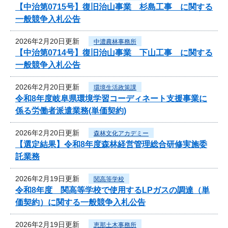
【中治第0715号】復旧治山事業 杉島工事 に関する
一般競争入札公告
2026年2月20日更新
中濃農林事務所
【中治第0714号】復旧治山事業 下山工事 に関する
一般競争入札公告
2026年2月20日更新
環境生活政策課
令和8年度岐阜県環境学習コーディネート支援事業に
係る労働者派遣業務(単価契約)
2026年2月20日更新
森林文化アカデミー
【選定結果】令和8年度森林経営管理総合研修実施委
託業務
2026年2月19日更新
関高等学校
令和8年度 関高等学校で使用するLPガスの調達（単
価契約）に関する一般競争入札公告
2026年2月19日更新
恵那土木事務所