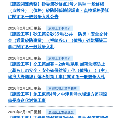
【建設関連業務】砂委第砂修点1号／県単 一般修繕
（点検分）（債務）砂防関係施設調査・点検業務委託
に関する一般競争入札公告
2026年2月19日更新
恵那土木事務所
【建設工事】砂工第公砂35号/公共 防災・安全交付
金（通常砂防事業）（福崎谷1）（債務）砂防堰堤工
事に関する一般競争入札
2026年2月19日更新
恵那土木事務所
【建設工事】交工第崩暮－2他号/県単 崩落決壊防止
（暮らしの安全・安心確保対策）他（債務）（（主）
瑞浪大野瀬線）落石対策工事に関する一般競争入札
2026年2月19日更新
東部広域水道事務所
【建設工事】施工東第4号／中津川浄水場遠方監視設
備長寿命化対策工事
2026年2月18日更新
多治見土木事務所
【建設工事】工維単第舗補暮3他号 県単 舗装道補修