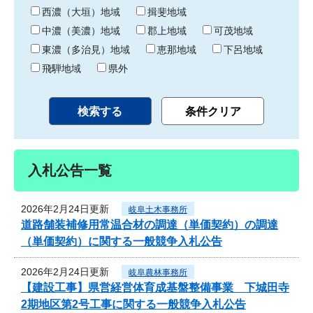
り
西濃（大垣）地域
揖斐地域
中濃（美濃）地域
郡上地域
可茂地域
東濃（多治見）地域
恵那地域
下呂地域
飛騨地域
県外
入札公告一覧
2026年2月24日更新
岐阜土木事務所
道路舗装補修用常温合材の調達（単価契約）の調達
（単価契約）に関する一般競争入札公告
2026年2月24日更新
岐阜農林事務所
【建設工事】県営経営体育成基盤整備事業 下城田寺
2期地区第2号工事に関する一般競争入札公告