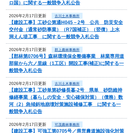
ロ国）に関する一般競争入札公告
2026年2月17日更新
古川土木事務所
【建設工事】工砂公第通H045－2号 公共 防災安全
交付金（通常砂防事業）（R7国補正）（翌債）上水
洞えん堤工事 に関する一般競争入札公告
2026年2月17日更新
郡上農林事務所
【郡林第0706号】森林環境保全整備事業 林業専用道
那留から六ノ里線（1工区）開設工事(補正)に関する一
般競争入札公告
2026年2月17日更新
古川土木事務所
【建設工事】工砂単第砂修長暮-2号 県単 砂防維持
修繕事業（暮らしの安全・安心確保対策）（債務）数
河（2）急傾斜地崩壊対策施設補修工事 に関する一
般競争入札公告
2026年2月17日更新
可茂農林事務所
【建設工事】可強工第0705号／県営農道施設強化対策