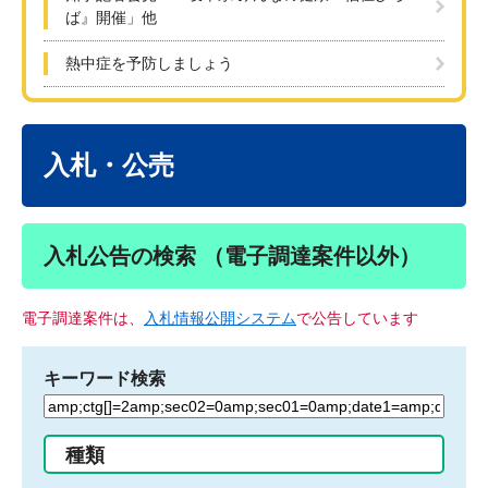
ば』開催」他
熱中症を予防しましょう
本
文
入札・公売
入札公告の検索 （電子調達案件以外）
電子調達案件は、
入札情報公開システム
で公告しています
キーワード検索
検
索
す
種類
る