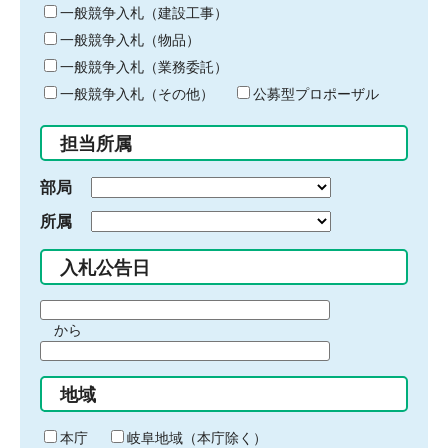
キ
一般競争入札（建設工事）
ー
一般競争入札（物品）
ワ
一般競争入札（業務委託）
ー
ド
一般競争入札（その他）
公募型プロポーザル
を
入
担当所属
力
部局
所属
入札公告日
期
から
間
期
の
間
始
地域
の
ま
終
り
わ
本庁
岐阜地域（本庁除く）