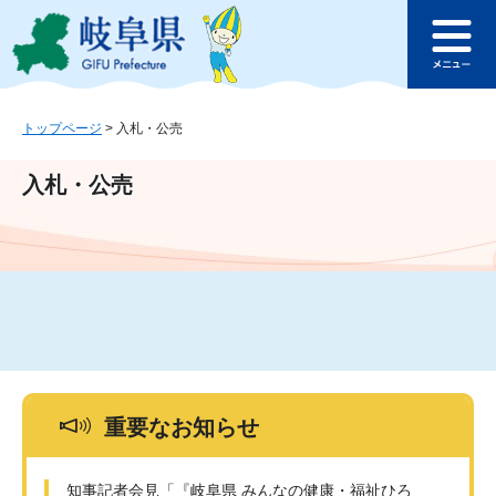
ペ
メ
このページの本文へ
ー
ニ
メ
ジ
ュ
ニ
の
ー
ュ
先
を
ー
頭
飛
トップページ
>
入札・公売
で
ば
す
し
入札・公売
。
て
本
文
へ
重要なお知らせ
知事記者会見「『岐阜県 みんなの健康・福祉ひろ